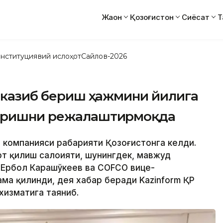
Жаҳон
Қозоғистон
Сиёсат
Т
нституциявий ислоҳот
Сайлов-2026
етказиб бериш ҳажмини йилига
ширишни режалаштирмоқда
 компанияси раҳбарияти Қозоғистонга келди.
т қилиш салоҳияти, шунингдек, мавжуд
 Ербол Карашўкеев ва COFCO вице-
ма қилинди, дея хабар беради Kazinform ҚР
хизматига таяниб.