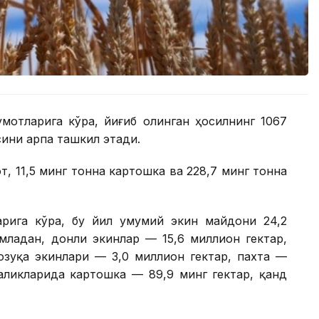
мотларига кўра, йиғиб олинган ҳосилнинг 1067
сини арпа ташкил этади.
т, 11,5 минг тонна картошка ва 228,7 минг тонна
арига кўра, бу йил умумий экин майдони 24,2
младан, донли экинлар — 15,6 миллион гектар,
озуқа экинлари — 3,0 миллион гектар, пахта —
аликларида картошка — 89,9 минг гектар, қанд