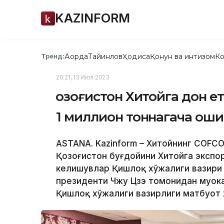
KAZINFORM
Ақорда
Тайинлов
Ҳодиса
Қонун ва интизом
Ко
Тренд:
20:21, 13 Июл 2023
Қозоғистон Хитойга дон 
1 миллион тоннагача о
ASTANA. Kazinform – Хитойнинг COFCO
Қозоғистон буғдойини Хитойга экспор
келишувлар Қишлоқ хўжалиги вазири
президенти Чжу Цзэ томонидан муҳока
Қишлоқ хўжалиги вазирлиги матбуот 