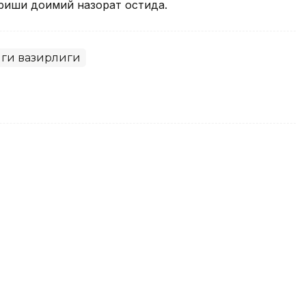
риши доимий назорат остида.
ги вазирлиги
асаларичиликни
рмасини ишга туширдилар