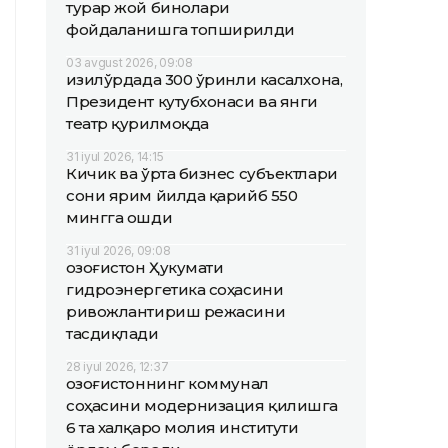
турар жой бинолари
фойдаланишга топширилди
03 avgust 2026, 09:08
Қизилўрдада 300 ўринли касалхона,
Президент кутубхонаси ва янги
театр қурилмоқда
31 iyul 2026, 14:15
Кичик ва ўрта бизнес субъектлари
сони ярим йилда қарийб 550
мингга ошди
31 iyul 2026, 09:08
Қозоғистон Ҳукумати
гидроэнергетика соҳасини
ривожлантириш режасини
тасдиқлади
28 iyul 2026, 12:37
Қозоғистоннинг коммунал
соҳасини модернизация қилишга
6 та халқаро молия институти