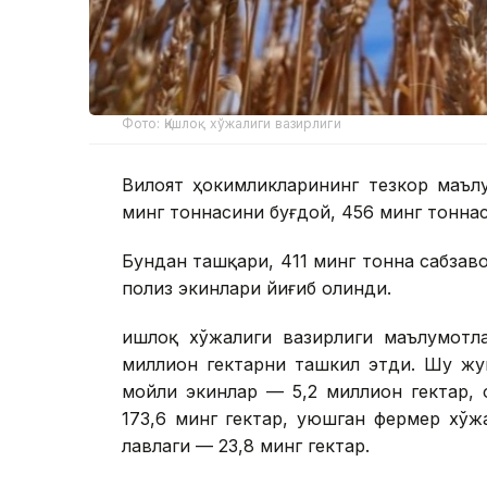
Фото: Қишлоқ хўжалиги вазирлиги
Вилоят ҳокимликларининг тезкор маълу
минг тоннасини буғдой, 456 минг тонна
Бундан ташқари, 411 минг тонна сабзаво
полиз экинлари йиғиб олинди.
Қишлоқ хўжалиги вазирлиги маълумотл
миллион гектарни ташкил этди. Шу жу
мойли экинлар — 5,2 миллион гектар, 
173,6 минг гектар, уюшган фермер хўж
лавлаги — 23,8 минг гектар.