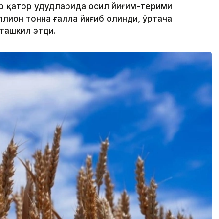
р қатор ҳудудларида ҳосил йиғим-терими
ллион тонна ғалла йиғиб олинди, ўртача
 ташкил этди.