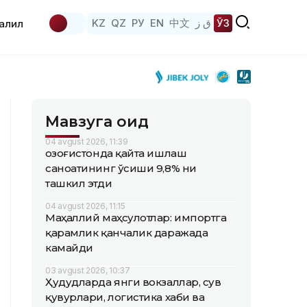
KZ
QZ
РУ
EN
中文
ق ز
ЎЗ
аҳлил
Мавзуга оид
04 avgust 2026, 11:39
Қозоғистонда қайта ишлаш
саноатининг ўсиши 9,8% ни
ташкил этди
04 avgust 2026, 11:15
Маҳаллий маҳсулотлар: импортга
қарамлик қанчалик даражада
камайди
03 avgust 2026, 10:37
Ҳудудларда янги вокзаллар, сув
қувурлари, логистика хаби ва