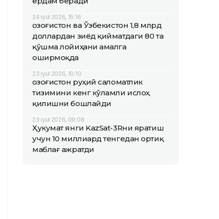
ёрдам беради
24 iyul 2026, 15:16
Қозоғистон ва Ўзбекистон 1,8 млрд
доллардан зиёд қийматдаги 80 та
қўшма лойиҳани амалга
оширмоқда
23 iyul 2026, 10:10
Қозоғистон руҳий саломатлик
тизимини кенг кўламли ислоҳ
қилишни бошлайди
23 iyul 2026, 09:08
Ҳукумат янги KazSat-3Rни яратиш
учун 10 миллиард тенгедан ортиқ
маблағ ажратди