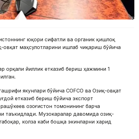
ғистоннинг юқори сифатли ва органик қишлоқ
қ-овқат маҳсулотларини ишлаб чиқариш бўйича
ар орқали йиллик етказиб бериш ҳажмини 1
илган.
 ташрифи якунлари бўйича COFCO ва Озиқ-овқат
уғдой етказиб бериш бўйича экспорт
рашўкеев Қозоғистон томонининг барча
и таъкидлади. Музокаралар давомида озиқ-
габоқар, колза каби бошқа экинларни харид