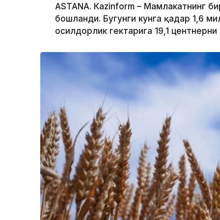
ASTANА. Кazinform – Мамлакатнинг би
бошланди. Бугунги кунга қадар 1,6 ми
ҳосилдорлик гектарига 19,1 центнерни