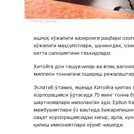
Фото: gov.kz
Қишлоқ хўжалиги вазирлиги раҳбари Қозо
хўжалиги маҳсулотлари, шунингдек, ози
катта салоҳиятини таъкидлади.
Хитойга дон ташувчилар ва ёпиқ вагонл
миллион тоннагача ошириш режалаштир
Эслатиб ўтамиз, яқинда Хитойга қилган
корпорацияси ўртасида 75 минг тонна б
шартномалари имзоланган эди. Ербол Ка
мажбуриятлари ўз вақтида бажарилишин
овқат корпорациясидан зиғир, арпа, кун
қилиш имкониятлари кўриб чиқилди.