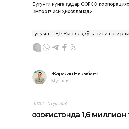
Бугунги кунга қадар COFCO корпорацияс
импортчиси ҳисобланади.
Ҳукумат
ҚР Қишлоқ хўжалиги вазирл
Жарасқан Нұрыбаев
Муаллиф
18:35, 04 Август 2026
Қозоғистонда 1,6 миллион