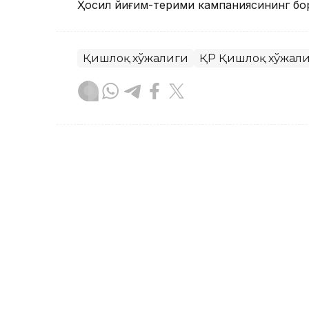
Ҳосил йиғим-терими кампаниясининг бо
Қишлоқ хўжалиги
ҚР Қишлоқ хўжали
Бекабат Узаков
Муаллиф
18:15, 03 Август 2026
Қозоғистонлик олимлар 
рақамлаштириш платфо