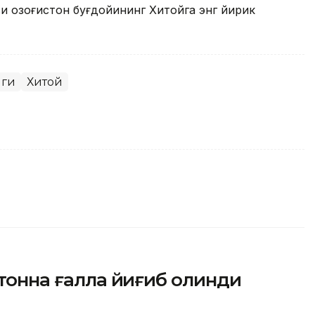
и Қозоғистон буғдойининг Хитойга энг йирик
иги
Хитой
 тонна ғалла йиғиб олинди