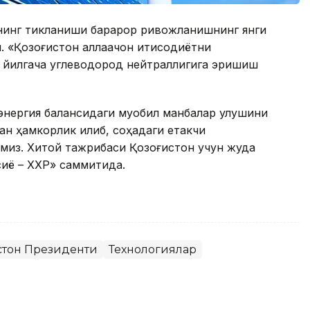
нинг тикланиши барқарор ривожланишнинг янги
 «Қозоғистон аллақачон иқтисодиётни
0 йилгача углеводород нейтраллигига эришиш
энергия балансидаги муқобил манбалар улушини
дан ҳамкорлик қилиб, соҳадаги етакчи
миз. Хитой тажрибаси Қозоғистон учун жуда
иё – ХХР» саммитида.
стон Президенти
Технологиялар