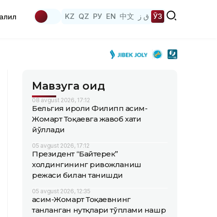
KZ
QZ
РУ
EN
中文
ق ز
ЎЗ
аҳлил
Мавзуга оид
08 avgust 2026, 17:12
Бельгия Қироли Филипп Қасим-
Жомарт Тоқаевга жавоб хати
йўллади
05 avgust 2026, 17:12
Президент “Байтерек”
холдингининг ривожланиш
режаси билан танишди
05 avgust 2026, 12:35
Қасим-Жомарт Тоқаевнинг
танланган нутқлари тўплами нашр