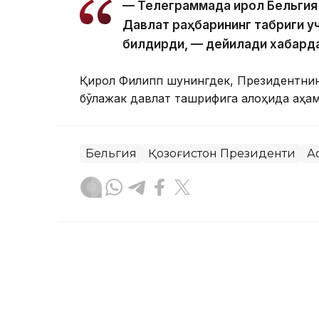
— Телеграммада Қирол Бельгия
Давлат раҳбарининг табриги у
билдирди, — дейилади хабард
Қирол Филипп шунингдек, Президентнинг
бўлажак давлат ташрифига алоҳида аҳа
Бельгия
Қозоғистон Президенти
А
Бекабат Узаков
Муаллиф