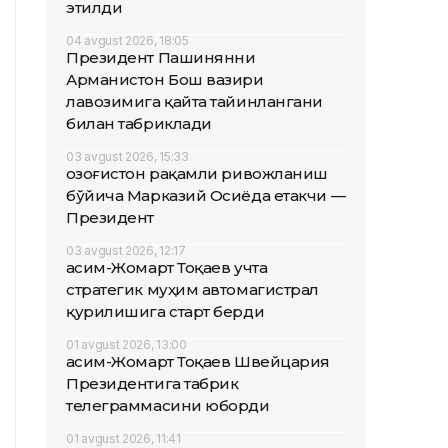
этилди
04 avgust 2026, 18:05
Президент Пашинянни
Арманистон Бош вазири
лавозимига қайта тайинлангани
билан табриклади
03 avgust 2026, 15:33
Қозоғистон рақамли ривожланиш
бўйича Марказий Осиёда етакчи —
Президент
03 avgust 2026, 12:17
Қасим-Жомарт Тоқаев учта
стратегик муҳим автомагистрал
қурилишига старт берди
01 avgust 2026, 13:00
Қасим-Жомарт Тоқаев Швейцария
Президентига табрик
телеграммасини юборди
01 avgust 2026, 11:41