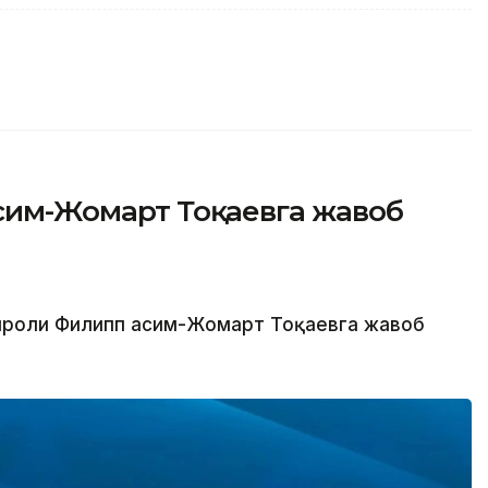
асим-Жомарт Тоқаевга жавоб
Қироли Филипп Қасим-Жомарт Тоқаевга жавоб