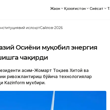
Жаҳон
Қозоғистон
Сиёсат
Т
нституциявий ислоҳот
Сайлов-2026
казий Осиёни муқобил энергия
шишга чақирди
Президенти Қасим-Жомарт Тоқаев Хитой ва
ани ривожлантириш бўйича технологиялар
и Kazinform мухбири.