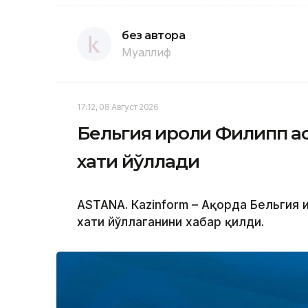
без автора
Муаллиф
17:12, 08 Август 2026
Бельгия Қироли Филипп Қ
хати йўллади
ASTANА. Кazinform – Ақорда Бельгия 
хати йўллаганини хабар қилди.