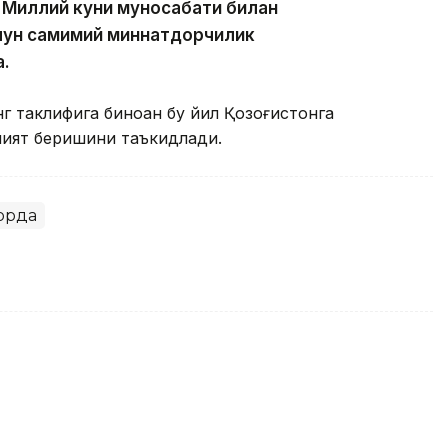
 Миллий куни муносабати билан
чун самимий миннатдорчилик
а.
 таклифига биноан бу йил Қозоғистонга
мият беришини таъкидлади.
қорда