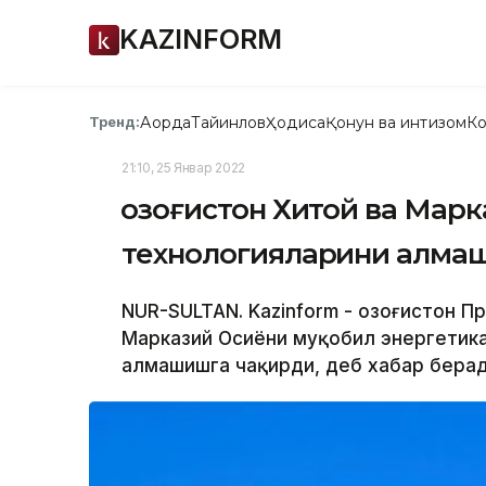
KAZINFORM
Ақорда
Тайинлов
Ҳодиса
Қонун ва интизом
Ко
Тренд:
21:10, 25 Январ 2022
Қозоғистон Хитой ва Мар
технологияларини алма
NUR-SULTAN. Kazinform - Қозоғистон 
Марказий Осиёни муқобил энергетик
алмашишга чақирди, деб хабар берад