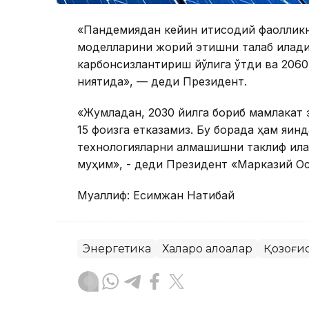
«Пандемиядан кейин иқтисодий фаоллик
моделларини жорий этишни талаб қилади.
карбонсизлантириш йўлига ўтди ва 206
ниятида», — деди Президент.
«Жумладан, 2030 йилга бориб мамлакат 
15 фоизга етказамиз. Бу борада ҳам яқин
технологияларни алмашишни таклиф қила
муҳим», - деди Президент «Марказий Ос
Муаллиф: Есимжан Нақтибай
Энергетика
Халқаро алоқалар
Қозоғи