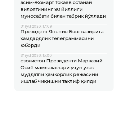
Қасим-Жомарт Тоқаев Қостанай
вилоятининг 90 йиллиги
муносабати билан табрик йўллади
31 iyul 2026, 17:09
Президент Япония Бош вазирига
ҳамдардлик телеграммасини
юборди
31 iyul 2026, 15:00
Қозоғистон Президенти Марказий
Осиё мамлакатлари учун узоқ
муддатли ҳамкорлик режасини
ишлаб чиқишни таклиф қилди