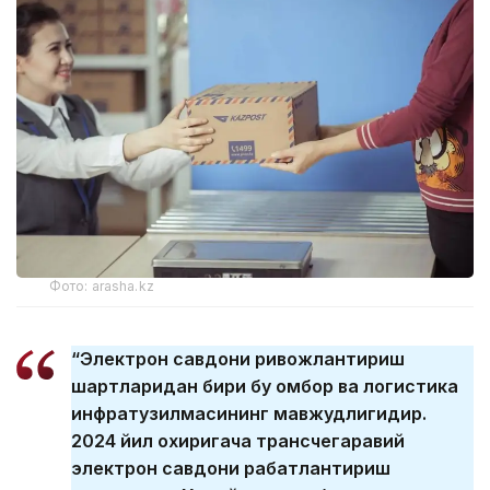
Фото: arasha.kz
“Электрон савдони ривожлантириш
шартларидан бири бу омбор ва логистика
инфратузилмасининг мавжудлигидир.
2024 йил охиригача трансчегаравий
электрон савдони рағбатлантириш