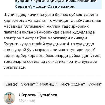
кундан 7 кунгача қисқартириш имконини
беради”, – деди Савдо вазири.
Шунингдек, кичик ва ўрта бизнес субъектларини
ҳар томонлама давлат томонидан қўллаб-қувватлаш
мақсадида “Атамекен” миллий тадбиркорлик
палатаси билан ҳамкорликда барча ҳудудларда
электрон тижорат ўқув марказлари очилади.
Бугунги кунда ғарбий ҳудуднинг 4 та ҳудудида
ана шундай ўқув марказлари ишга туширилди. У
ерда тадбиркорларга бозорларда рўйхатдан ўтиш,
товарларни сотиш ва логистика яратиш йўллари
ўргатилади.
Савдо
Ҳукумат йиғилиши
Иқтисодиёт
Ҳукумат
Жарасқан Нұрыбаев
Муаллиф