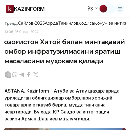
KAZINFORM
ЎЗ
Сайлов-2026
Ақорда
Тайинлов
Ҳодиса
Қонун ва интизо
Тренд:
13:36, 16 Январ 2024
Қозоғистон Хитой билан минтақавий
омбор инфратузилмасини яратиш
масаласини муҳокама қилади
ASTANA. Kazinform – Ақтўбе ва Ақтау шаҳарларида
қуриладиган облигациялар омборлари хорижий
товарларни етказиб бериш муддатини анча
қисқартиради. Бу ҳақда ҚР Савдо ва интеграция
вазири Арман Шаққалиев маълум қилди.