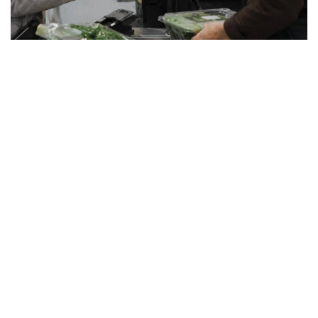
Фото: Савдо ва интеграция вазирлиги
Энди Ягона давлат товарлар каталогидан
фойдаланиш барча савдо фаолияти субъектлари,
жумладан, кичик ва микробизнес вакиллари учун
мажбурийдир. Тегишли талаблар Қозоғистон
Республикаси қонунчилигида белгиланган.
Миллий товарлар каталоги — бу Қозоғистонда
ишлаб чиқарилган ва импорт қилинган товарлар
тўғрисидаги маълумотларни ўз ичига олган ягона
давлат маълумотлар базаси. Ҳар бир маҳсулотга
ягона NTIN идентификация коди берилади. Ушбу