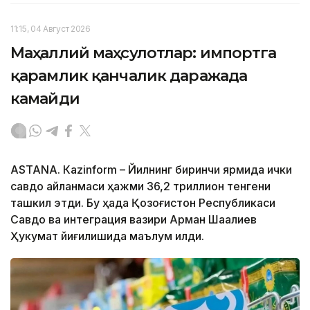
11:15, 04 Август 2026
Маҳаллий маҳсулотлар: импортга
қарамлик қанчалик даражада
камайди
ASTANА. Кazinform – Йилнинг биринчи ярмида ички
савдо айланмаси ҳажми 36,2 триллион тенгени
ташкил этди. Бу ҳақда Қозоғистон Республикаси
Савдо ва интеграция вазири Арман Шаққалиев
Ҳукумат йиғилишида маълум қилди.