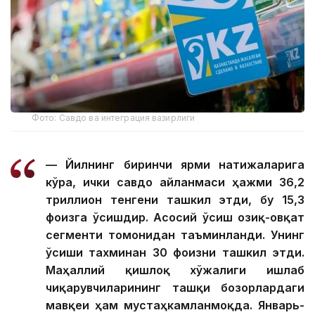
Фото: Савдо ва интеграция вазирлиги
— Йилнинг биринчи ярми натижаларига
кўра, ички савдо айланмаси ҳажми 36,2
триллион тенгени ташкил этди, бу 15,3
фоизга ўсишдир. Асосий ўсиш озиқ-овқат
сегменти томонидан таъминланди. Унинг
ўсиши тахминан 30 фоизни ташкил этди.
Маҳаллий қишлоқ хўжалиги ишлаб
чиқарувчиларининг ташқи бозорлардаги
мавқеи ҳам мустаҳкамланмоқда. Январь-