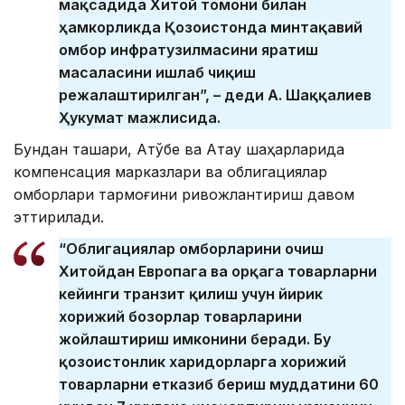
мақсадида Хитой томони билан
ҳамкорликда Қозоғистонда минтақавий
омбор инфратузилмасини яратиш
масаласини ишлаб чиқиш
режалаштирилган”, – деди А. Шаққалиев
Ҳукумат мажлисида.
Бундан ташқари, Ақтўбе ва Ақтау шаҳарларида
компенсация марказлари ва облигациялар
омборлари тармоғини ривожлантириш давом
эттирилади.
“Облигациялар омборларини очиш
Хитойдан Европага ва орқага товарларни
кейинги транзит қилиш учун йирик
хорижий бозорлар товарларини
жойлаштириш имконини беради. Бу
қозоғистонлик харидорларга хорижий
товарларни етказиб бериш муддатини 60