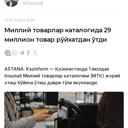
Муаллиф
13:10, 22 Июл 2026
Миллий товарлар каталогида 29
миллион товар рўйхатдан ўтди
ASTANА. Кazinform — Қозоғистонда 1 июлдан
бошлаб Миллий товарлар каталогини (МТК) жорий
этиш бўйича ўтиш даври тўлиқ якунланди.