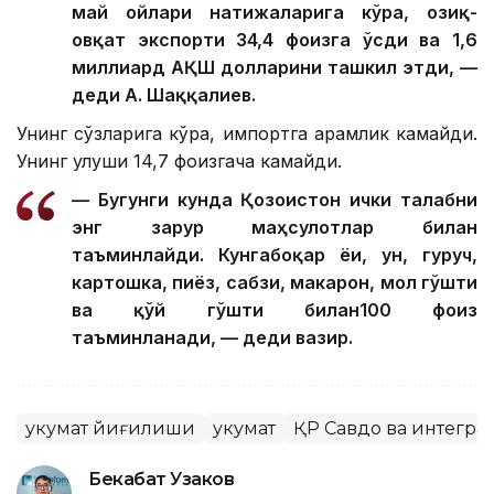
май ойлари натижаларига кўра, озиқ-
овқат экспорти 34,4 фоизга ўсди ва 1,6
миллиард АҚШ долларини ташкил этди, —
деди А. Шаққалиев.
Унинг сўзларига кўра, импортга қарамлик камайди.
Унинг улуши 14,7 фоизгача камайди.
— Бугунги кунда Қозоғистон ички талабни
энг зарур маҳсулотлар билан
таъминлайди. Кунгабоқар ёғи, ун, гуруч,
картошка, пиёз, сабзи, макарон, мол гўшти
ва қўй гўшти билан100 фоиз
таъминланади, — деди вазир.
Ҳукумат йиғилиши
Ҳукумат
ҚР Савдо ва интегра
Бекабат Узаков