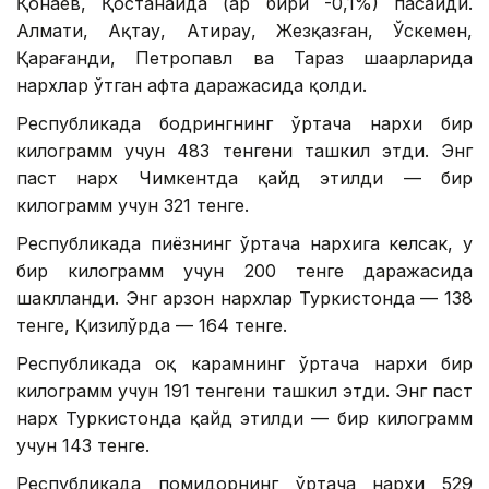
Қонаев, Қостанайда (ҳар бири -0,1%) пасайди.
Алмати, Ақтау, Атирау, Жезқазған, Ўскемен,
Қарағанди, Петропавл ва Тараз шаҳарларида
нархлар ўтган ҳафта даражасида қолди.
Республикада бодрингнинг ўртача нархи бир
килограмм учун 483 тенгени ташкил этди. Энг
паст нарх Чимкентда қайд этилди — бир
килограмм учун 321 тенге.
Республикада пиёзнинг ўртача нархига келсак, у
бир килограмм учун 200 тенге даражасида
шаклланди. Энг арзон нархлар Туркистонда — 138
тенге, Қизилўрда — 164 тенге.
Республикада оқ карамнинг ўртача нархи бир
килограмм учун 191 тенгени ташкил этди. Энг паст
нарх Туркистонда қайд этилди — бир килограмм
учун 143 тенге.
Республикада помидорнинг ўртача нархи 529