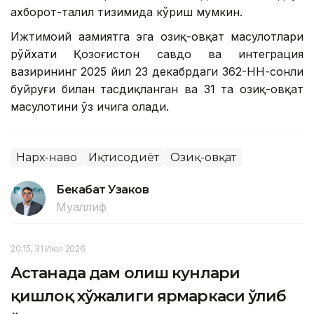
ахборот-таҳлил тизимида кўриш мумкин.
Ижтимоий аҳамиятга эга озиқ-овқат маҳсулотлари
рўйхати Қозоғистон савдо ва интеграция
вазирининг 2025 йил 23 декабрдаги 362-НН-сонли
буйруғи билан тасдиқланган ва 31 та озиқ-овқат
маҳсулотини ўз ичига олади.
Нарх-наво
Иқтисодиёт
Озиқ-овқат
Бекабат Узаков
Муаллиф
20:15, 31 Июл 2026
Астанада дам олиш кунлари
қишлоқ хўжалиги ярмаркаси ўлиб