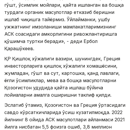
гўшт, ўсимлик мойлари, қайта ишланган ва бошқа
турдаги органик маҳсулотлар етказиб беришни
ишлаб чиқишга тайёрмиз. Ўйлайманки, ушбу
ҳужжатнинг имзоланиши мамлакатларимизнинг
АСК соҳасидаги ҳамкорлигини ривожлантиришга
қўшимча туртки беради», - деди Ербол
Қарашўкеев.
ҚР Қишлоқ хўжалиги вазири, шунингдек, Греция
инвесторларига қишлоқ хўжалиги хомашёсини,
жумладан, гўшт ва сут, картошка, қанд лавлаги,
ёғли ўсимликлар, мева ва бошқа маҳсулотларни
Қозоғистон ҳудудида қайта ишлаш бўйича
лойиҳаларни амалга оширишни таклиф қилди.
Эслатиб ўтамиз, Қозоғистон ва Греция ўртасидаги
савдо кўрсаткичларида ўсиш кузатилмоқда. 2022
йилнинг 8 ойида АСК маҳсулотлари айланмаси 2021
йилга нисбатан 5,5 фоизга ошиб, 3,8 миллион