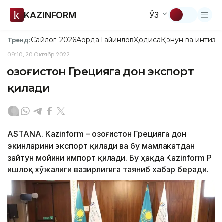
KAZINFORM
ЎЗ
Сайлов-2026
Ақорда
Тайинлов
Ҳодиса
Қонун ва интизо
Тренд:
09:10, 20 Октябр 2022
Қозоғистон Грецияга дон экспорт
қилади
ASTANA. Kazinform – Қозоғистон Грецияга дон
экинларини экспорт қилади ва бу мамлакатдан
зайтун мойини импорт қилади. Бу ҳақда Kazinform ҚР
Қишлоқ хўжалиги вазирлигига таяниб хабар беради.