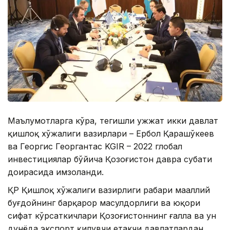
Маълумотларга кўра, тегишли ҳужжат икки давлат
қишлоқ хўжалиги вазирлари – Ербол Қарашўкеев
ва Георгис Георгантас KGIR – 2022 глобал
инвестициялар бўйича Қозоғистон давра суҳбати
доирасида имзоланди.
ҚР Қишлоқ хўжалиги вазирлиги раҳбари маҳаллий
буғдойнинг барқарор маҳсулдорлиги ва юқори
сифат кўрсаткичлари Қозоғистоннинг ғалла ва ун
дунёда экспорт қилувчи етакчи давлатлардан