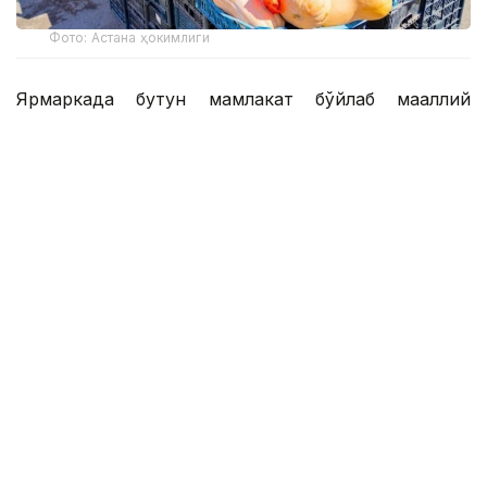
Фото: Астана ҳокимлиги
Ярмаркада бутун мамлакат бўйлаб маҳаллий
фермерлар ва ишлаб чиқарувчиларнинг
маҳсулотлари тақдим этилади. Шаҳар аҳолиси ва
меҳмонлари сабзавот, мева, гўшт, ун ва сут
маҳсулотлари, нон ва пишириқлар, табиий
шарбатлар, мураббо, шинни ва бошқа ноз-
неъматларни қулай нархларда сотиб олишлари
мумкин.
Тадбир 1-2 август кунлари соат 10:00 дан 19:00
гача Keryen Joly савдо маркази ҳудудида бўлиб
ўтади.
Меҳмонларга қулайлик яратиш мақсадида
ярмаркага 7, 11, 39, 41, 45, 53, 59, 81, 307, 317-
сонли автобус йўналишлари хизмат кўрсатади.