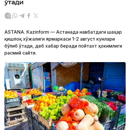
ўтади
ASTANА. Кazinform — Астанада навбатдаги шаҳар
қишлоқ хўжалиги ярмаркаси 1-2 август кунлари
бўлиб ўтади, деб хабар беради пойтахт ҳокимлиги
расмий сайти.