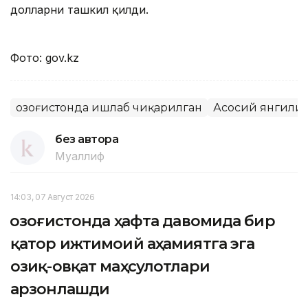
долларни ташкил қилди.
Фото: gov.kz
Қозоғистонда ишлаб чиқарилган
Асосий янгили
без автора
Муаллиф
14:03, 07 Август 2026
Қозоғистонда ҳафта давомида бир
қатор ижтимоий аҳамиятга эга
озиқ-овқат маҳсулотлари
арзонлашди