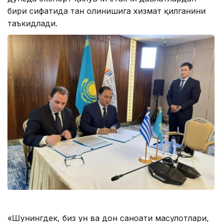
бири сифатида тан олинишига хизмат қилганини
таъкидлади.
«Шунингдек, биз ун ва дон саноати маҳсулотлари,