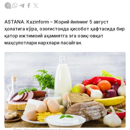
ASTANА. Кazinform – Жорий йилнинг 5 август
ҳолатига кўра, Қозоғистонда ҳисобот ҳафтасида бир
қатор ижтимоий аҳамиятга эга озиқ-овқат
маҳсулотлари нархлари пасайган.
Фото: Миллий статистика бюроси