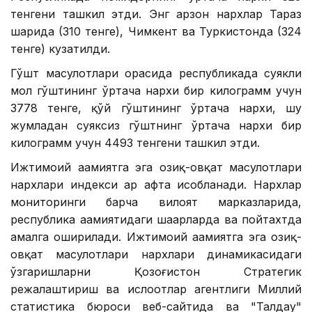
тенгени ташкил этди. Энг арзон нархлар Тараз
шаҳрида (310 тенге), Чимкент ва Туркистонда (324
тенге) кузатилди.
Гўшт маҳсулотлари орасида республикада суякли
мол гўштининг ўртача нархи бир килограмм учун
3778 тенге, қўй гўштининг ўртача нархи, шу
жумладан суяксиз гўштнинг ўртача нархи бир
килограмм учун 4493 тенгени ташкил этди.
Ижтимоий аҳамиятга эга озиқ-овқат маҳсулотлари
нархлари индекси ҳар ҳафта ҳисобланади. Нархлар
мониторинги барча вилоят марказларида,
республика аҳамиятидаги шаҳарларда ва пойтахтда
амалга оширилади. Ижтимоий аҳамиятга эга озиқ-
овқат маҳсулотлари нархлари динамикасидаги
ўзгаришларни Қозоғистон Стратегик
режалаштириш ва ислоҳотлар агентлиги Миллий
статистика бюроси веб-сайтида ва "Талдау"