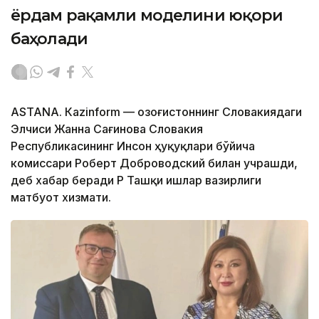
ёрдам рақамли моделини юқори
баҳолади
ASTANА. Кazinform — Қозоғистоннинг Словакиядаги
Элчиси Жанна Сағинова Словакия
Республикасининг Инсон ҳуқуқлари бўйича
комиссари Роберт Доброводский билан учрашди,
деб хабар беради ҚР Ташқи ишлар вазирлиги
матбуот хизмати.