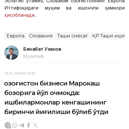
Эслатиб ўтамиз, Словакия Қозоғистоннинг Европа
Иттифоқидаги муҳим ва ишончли ҳамкори
ҳисобланади
.
Европа
Словакия
Ташқи сиёсат
ҚР Ташқи ишла
Бекабат Узаков
Муаллиф
10:10, 24 Июл 2026
Қозоғистон бизнеси Марокаш
бозорига йўл очмоқда:
ишбилармонлар кенгашининг
биринчи йиғилиши бўлиб ўтди