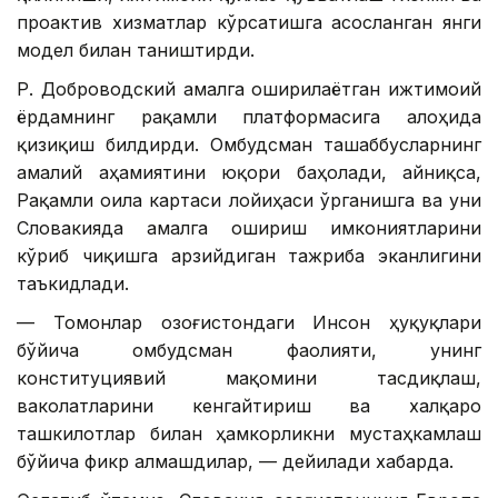
проактив хизматлар кўрсатишга асосланган янги
модел билан таништирди.
Р. Доброводский амалга оширилаётган ижтимоий
ёрдамнинг рақамли платформасига алоҳида
қизиқиш билдирди. Омбудсман ташаббусларнинг
амалий аҳамиятини юқори баҳолади, айниқса,
Рақамли оила картаси лойиҳаси ўрганишга ва уни
Словакияда амалга ошириш имкониятларини
кўриб чиқишга арзийдиган тажриба эканлигини
таъкидлади.
— Томонлар Қозоғистондаги Инсон ҳуқуқлари
бўйича омбудсман фаолияти, унинг
конституциявий мақомини тасдиқлаш,
ваколатларини кенгайтириш ва халқаро
ташкилотлар билан ҳамкорликни мустаҳкамлаш
бўйича фикр алмашдилар, — дейилади хабарда.