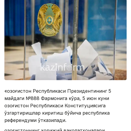
«Қозоғистон Республикаси Президентининг 5
майдаги №888 Фармонига кўра, 5 июн куни
Қозоғистон Республикаси Конституциясига
ўзгартиришлар киритиш бўйича республика
референдуми ўтказилади.
Қозоғистоннинг хорижий ваколатхоналари