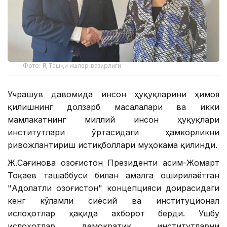
Фото: ҚР Ташқи ишлар вазирлиги
Учрашув давомида инсон ҳуқуқларини ҳимоя
қилишнинг долзарб масалалари ва икки
мамлакатнинг миллий инсон ҳуқуқлари
институтлари ўртасидаги ҳамкорликни
ривожлантириш истиқболлари муҳокама қилинди.
Ж.Сағинова Қозоғистон Президенти Қасим-Жомарт
Тоқаев ташаббуси билан амалга оширилаётган
"Адолатли Қозоғистон" концепцияси доирасидаги
кенг кўламли сиёсий ва институционал
ислоҳотлар ҳақида ахборот берди. Ушбу
ислоҳотлар демократик институтларни