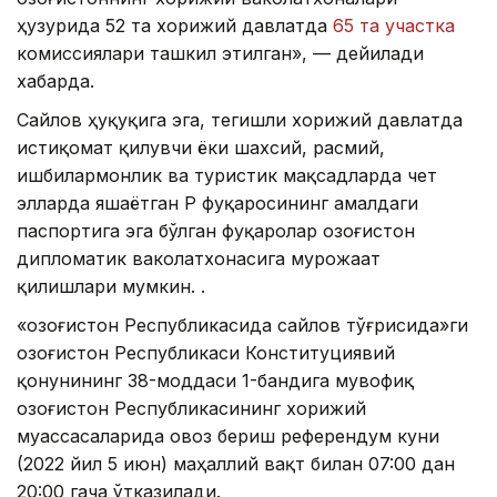
ҳузурида 52 та хорижий давлатда
65 та участка
комиссиялари ташкил этилган», — дейилади
хабарда.
Сайлов ҳуқуқига эга, тегишли хорижий давлатда
истиқомат қилувчи ёки шахсий, расмий,
ишбилармонлик ва туристик мақсадларда чет
элларда яшаётган ҚР фуқаросининг амалдаги
паспортига эга бўлган фуқаролар Қозоғистон
дипломатик ваколатхонасига мурожаат
қилишлари мумкин. .
«Қозоғистон Республикасида сайлов тўғрисида»ги
Қозоғистон Республикаси Конституциявий
қонунининг 38-моддаси 1-бандига мувофиқ
Қозоғистон Республикасининг хорижий
муассасаларида овоз бериш референдум куни
(2022 йил 5 июн) маҳаллий вақт билан 07:00 дан
20:00 гача ўтказилади.