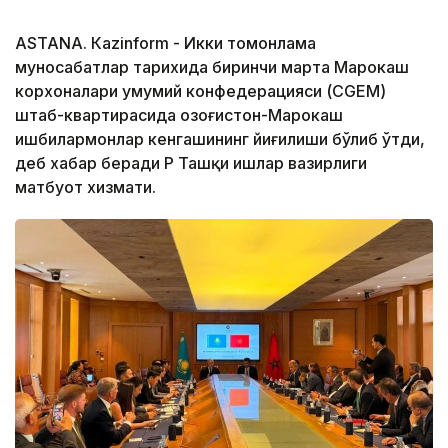
ASTANА. Кazinform - Икки томонлама
муносабатлар тарихида биринчи марта Марокаш
корхоналари умумий конфедерацияси (CGEM)
штаб-квартирасида Қозоғистон-Марокаш
ишбилармонлар кенгашининг йиғилиши бўлиб ўтди,
деб хабар беради ҚР Ташқи ишлар вазирлиги
матбуот хизмати.