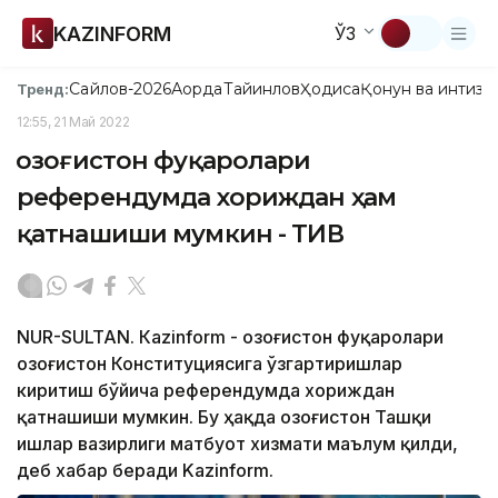
KAZINFORM
ЎЗ
Сайлов-2026
Ақорда
Тайинлов
Ҳодиса
Қонун ва интизо
Тренд:
12:55, 21 Май 2022
Қозоғистон фуқаролари
референдумда хориждан ҳам
қатнашиши мумкин - ТИВ
NUR-SULTAN. Кazinform - Қозоғистон фуқаролари
Қозоғистон Конституциясига ўзгартиришлар
киритиш бўйича референдумда хориждан
қатнашиши мумкин. Бу ҳақда Қозоғистон Ташқи
ишлар вазирлиги матбуот хизмати маълум қилди,
деб хабар беради Kazinform.