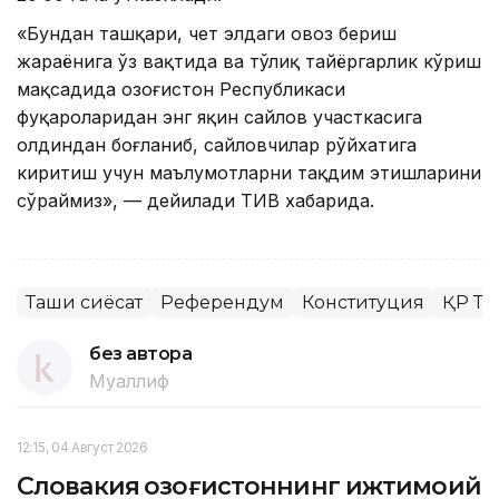
«Бундан ташқари, чет элдаги овоз бериш
жараёнига ўз вақтида ва тўлиқ тайёргарлик кўриш
мақсадида Қозоғистон Республикаси
фуқароларидан энг яқин сайлов участкасига
олдиндан боғланиб, сайловчилар рўйхатига
киритиш учун маълумотларни тақдим этишларини
сўраймиз», — дейилади ТИВ хабарида.
Ташқи сиёсат
Референдум
Конституция
ҚР Та
без автора
Муаллиф
12:15, 04 Август 2026
Словакия Қозоғистоннинг ижтимоий