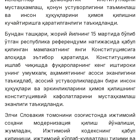
мустаҳкамлаш, қонун устуворлигини таъминлаш
ва инсон ҳуқуқларини ҳимоя қилишни
кучайтиришга қаратилганлиги таъкидланди.
Бундан ташқари, жорий йилнинг 15 мартида бўлиб
ўтган республика референдуми натижасида қабул
қилинган мамлакатнинг янги Конституциясига
алоҳида эътибор қаратилди. Конституцияни
ишлаб чиқишда фуқароларнинг кенг иштироки
унинг умумхалқ аҳамиятининг асоси эканлигини
таъкидлаб, асосий устуворликлардан бири инсон
ҳуқуқлари ва эркинликларини ҳимоя қилишнинг
конституциявий кафолатларини мустаҳкамлаш
эканлиги таъкидланди.
Элчи Словакия томонини Қозоғистонда ижтимоий
соҳани модернизация қилиш йўналиши,
жумладан, Ижтимоий кодекснинг қабул
қилиниши, ижтимоий қўллаб-қувватлаш тизими ва