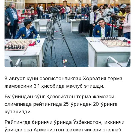
8 август куни қозоғистонликлар Хорватия терма
жамоасини 3:1 ҳисобида мағлуб этишди.
Бу ўйиндан сўнг Қозоғистон терма жамоаси
олимпиада рейтингида 25-ўриндан 20-ўринга
кўтарилди.
Рейтингда биринчи ўринда Ўзбекистон, иккинчи
ўринда эса Арманистон шахматчилари эгаллаб