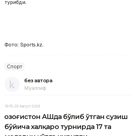
турибди.
Фото: Sports.kz.
Спорт
без автора
Муаллиф
19:15, 05 Август 2026
Қозоғистон АҚШда бўлиб ўтган сузиш
бўйича халқаро турнирда 17 та