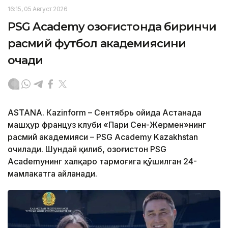
16:15, 05 Август 2026
PSG Academy Қозоғистонда биринчи
расмий футбол академиясини
очади
ASTANА. Кazinform – Сентябрь ойида Астанада
машҳур француз клуби «Пари Сен-Жермен»нинг
расмий академияси – PSG Academy Kazakhstan
очилади. Шундай қилиб, Қозоғистон PSG
Academyнинг халқаро тармоғига қўшилган 24-
мамлакатга айланади.