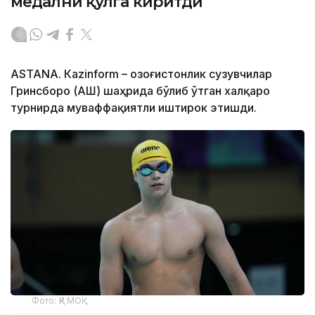
медални қўлга киритди
ASTANА. Кazinform – Қозоғистонлик сузувчилар
Гринсборо (АҚШ) шаҳрида бўлиб ўтган халқаро
турнирда муваффақиятли иштирок этишди.
Фото: ҚР МОҚ