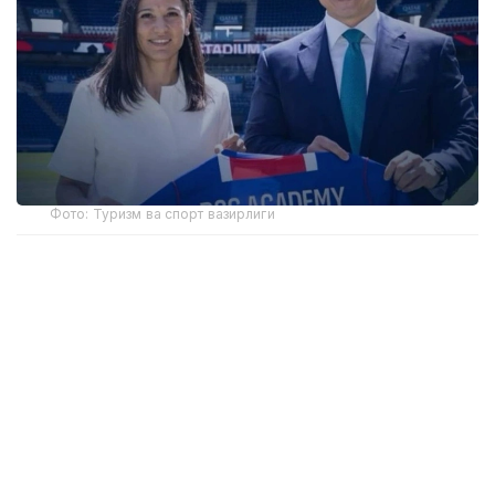
Фото: Туризм ва спорт вазирлиги
Академиянинг биринчи ўқув маркази пойтахтдаги
Air Arena спорт мажмуасида жойлашган бўлади.
FIFА талабларига мувофиқ ёпиқ футбол майдони ёш
спортчиларга йил давомида узлуксиз
машғулотлар ўтказиш имконини беради.
Биринчи мавсумда академия 6-14 ёшдаги 300 га
яқин ўғил-қизларни қабул қилади. Ўқувчилар ёши ва
тайёргарлик даражасига қараб гуруҳларга бўлинади