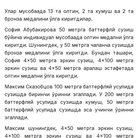
Улар мусобақада 13 та олтин, 2 та кумуш ва 2 та
бронза медалини қўлга киритдилар.
София Абубакирова 50 метрга баттерфлй сузиш
бўйича индивидуал мусобақада олтин медални қўлга
киритди. Шунингдек, у 50 метрга чалқанча сузишда
бронза медалини қўлга киритди. Бундан ташқари,
София 4×50 метрга эркин сузиш, 4×100 метрга
эркин сузиш ва 4×50 метрга аралаш эстафетада
олтин медални қўлга киритди.
Максим Сказобцов 100 метрга баттерфляй усулида
сузишда биринчи ўринни эгаллади. У 200 метрга
баттерфляй усулида сузишда кумуш, 50 метрга
баттерфляй усулида сузишда эса учинчи ўринни
эгаллади.
Максим шунингдек, 4×50 метрга эркин сузиш,
4×100 метрга эркин сузиш ва 4×100 метрга