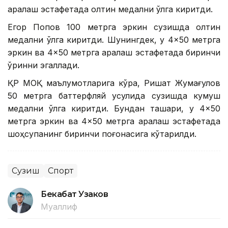
аралаш эстафетада олтин медални қўлга киритди.
Егор Попов 100 метрга эркин сузишда олтин
медални қўлга киритди. Шунингдек, у 4×50 метрга
эркин ва 4×50 метрга аралаш эстафетада биринчи
ўринни эгаллади.
ҚР МОҚ маълумотларига кўра, Ришат Жумағулов
50 метрга баттерфляй усулида сузишда кумуш
медални қўлга киритди. Бундан ташқари, у 4×50
метрга эркин ва 4×50 метрга аралаш эстафетада
шоҳсупанинг биринчи поғонасига кўтарилди.
Сузиш
Спорт
Бекабат Узаков
Муаллиф