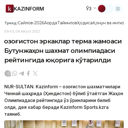
KAZINFORM
ЎЗ
Сайлов-2026
Ақорда
Тайинлов
Ҳодиса
Қонун ва интизо
Тренд:
09:43, 09 Август 2022
Қозоғистон эркаклар терма жамоаси
Бутунжаҳон шахмат олимпиадаси
рейтингида юқорига кўтарилди
NUR-SULTAN. Kazinform – Қозоғистон шахматчилари
Ченнай шаҳрида (Ҳиндистон) бўлиб ўтаётган Жаҳон
Олимпиадаси рейтингида ўз ўринларини билиб
олди, дея хабар беради Kazinform Sports.kzга
таяниб.