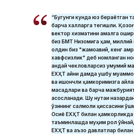
“Бугунги кунда юз бераётган 
барча халқларга тегишли. Қозо
вектор хизматини амалга ошири
биз БМТ Низомига ҳам, миллий қ
олдин биз "жамоавий, кенг қамр
хавфсизлик" деб номланган ноёб
қандай чекловларсиз умумий ма
ЕХҲТ айни дамда ушбу муаммол
ва ишончли ҳамкоримизга айла
мақсадлари ва барча мажбурия
асосланади. Шу нуқтаи назарда
ўзининг салмоқли ҳиссасини қў
Осиё ЕХҲТ билан ҳамкорликда
таъминлашда муҳим рол ўйнайд
ЕХҲТ ва аъзо давлатлар билан