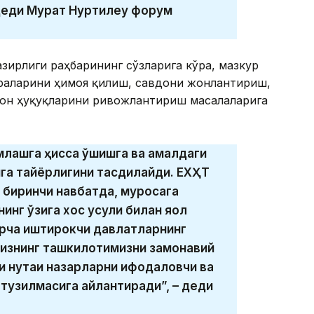
 деди Мурат Нуртилеу форум
зирлиги раҳбарининг сўзларига кўра, мазкур
раларини ҳимоя қилиш, савдони жонлантириш,
нсон ҳуқуқларини ривожлантириш масалаларига
лашга ҳисса қўшишга ва амалдаги
га тайёрлигини тасдиқлайди. ЕХҲТ
 биринчи навбатда, муросага
инг ўзига хос усули билан яққол
арча иштирокчи давлатларнинг
бизнинг ташкилотимизни замонавий
и нуқтаи назарларни ифодаловчи ва
тузилмасига айлантиради”, – деди