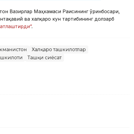
стон Вазирлар Маҳкамаси Раисининг ўринбосари,
тақавий ва халқаро кун тартибининг долзарб
натлаштирди”
.
кманистон
Халқаро ташкилотлар
ашкилоти
Ташқи сиёсат