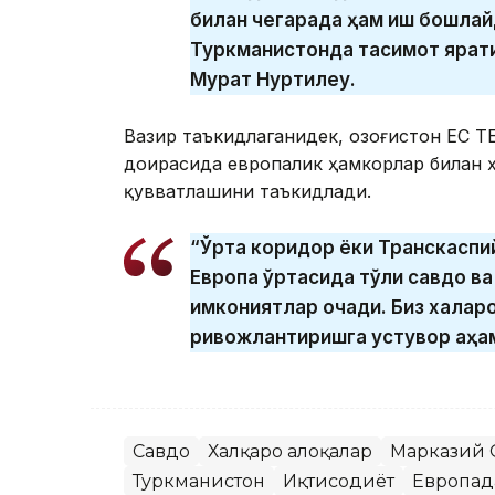
билан чегарада ҳам иш бошлай
Туркманистонда тақсимот ярат
Мурат Нуртилеу.
Вазир таъкидлаганидек, Қозоғистон ЕС 
доирасида европалик ҳамкорлар билан 
қувватлашини таъкидлади.
“Ўрта коридор ёки Транскаспий
Европа ўртасида тўлиқ савдо в
имкониятлар очади. Биз халқа
ривожлантиришга устувор аҳам
Савдо
Халқаро алоқалар
Марказий 
Туркманистон
Иқтисодиёт
Европад