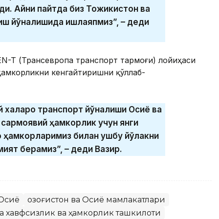
ди. Айни пайтда биз Тожикистон ва
иш йўналишида ишлаяпмиз”, – деди
TEN-T (Трансевропа транспорт тармоғи) лойиҳаси
ҳамкорликни кенгайтиришни қўллаб-
 халқаро транспорт йўналиши Осиё ва
а сармоявий ҳамкорлик учун янги
ро ҳамкорларимиз билан ушбу йўлакни
ият берамиз”, – деди Вазир.
Осиё
Қозоғистон ва Осиё мамлакатлари
а хавфсизлик ва ҳамкорлик ташкилоти