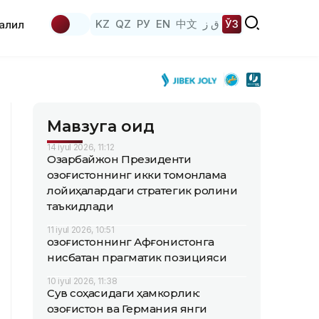
KZ
QZ
РУ
EN
中文
ق ز
ЎЗ
аҳлил
Мавзуга оид
14 iyul 2026, 11:12
Озарбайжон Президенти
Қозоғистоннинг икки томонлама
лойиҳалардаги стратегик ролини
таъкидлади
11 iyul 2026, 10:51
Қозоғистоннинг Афғонистонга
нисбатан прагматик позицияси
10 iyul 2026, 11:38
Сув соҳасидаги ҳамкорлик:
Қозоғистон ва Германия янги