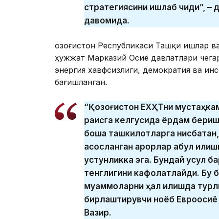
стратегиясини ишлаб чиқди”, –
давомида.
Қозоғистон Республикаси Ташқи ишлар ва
ҳужжат Марказий Осиё давлатлари чега
энергия хавфсизлиги, демократия ва и
бағишланган.
“Қозоғистон ЕХҲТни мустаҳкам
раисга келгусида ёрдам бериш
бошқа ташкилотларга нисбатан,
асосланган қарорлар қабул қилишн
устунликка эга. Бундай усул б
тенглигини кафолатлайди. Бу 
муаммоларни ҳал қилишда турл
бирлаштирувчи ноёб Евроосиё 
Вазир.