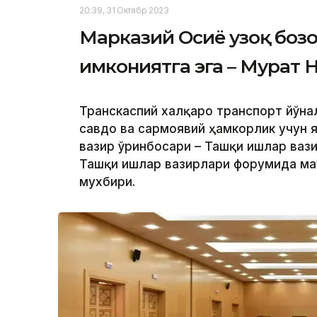
20:39, 31 Октябр 2023
Марказий Осиё узоқ боз
имкониятга эга – Мурат 
Транскаспий халқаро транспорт йўна
савдо ва сармоявий ҳамкорлик учун я
вазир ўринбосари – Ташқи ишлар ваз
Ташқи ишлар вазирлари форумида ма
мухбири.