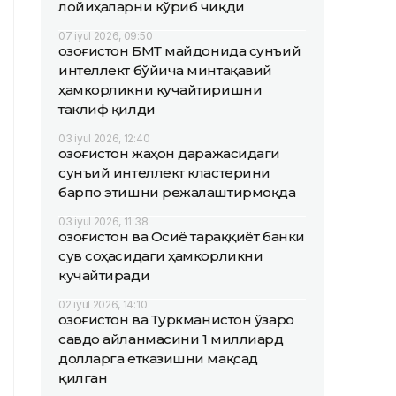
лойиҳаларни кўриб чиқди
07 iyul 2026, 09:50
Қозоғистон БМТ майдонида сунъий
интеллект бўйича минтақавий
ҳамкорликни кучайтиришни
таклиф қилди
03 iyul 2026, 12:40
Қозоғистон жаҳон даражасидаги
сунъий интеллект кластерини
барпо этишни режалаштирмоқда
03 iyul 2026, 11:38
Қозоғистон ва Осиё тараққиёт банки
сув соҳасидаги ҳамкорликни
кучайтиради
02 iyul 2026, 14:10
Қозоғистон ва Туркманистон ўзаро
савдо айланмасини 1 миллиард
долларга етказишни мақсад
қилган