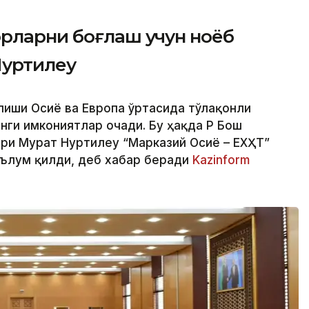
орларни боғлаш учун ноёб
Нуртилеу
лиши Осиё ва Европа ўртасида тўлақонли
нги имкониятлар очади. Бу ҳақда ҚР Бош
ири Мурат Нуртилеу “Марказий Осиё – ЕХҲТ”
ълум қилди, деб хабар беради
Kazinform