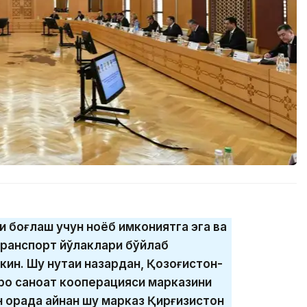
и боғлаш учун ноёб имкониятга эга ва
ранспорт йўлаклари бўйлаб
кин. Шу нуқтаи назардан, Қозоғистон-
аро саноат кооперацияси марказини
н орада айнан шу марказ Қирғизистон