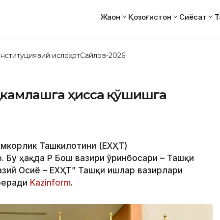
Жаҳон
Қозоғистон
Сиёсат
Т
нституциявий ислоҳот
Сайлов-2026
аҳкамлашга ҳисса қўшишга
Ҳамкорлик Ташкилотини (ЕХҲТ)
 Бу ҳақда ҚР Бош вазири ўринбосари – Ташқи
зий Осиё – ЕХҲТ” Ташқи ишлар вазирлари
беради
Kazinform
.