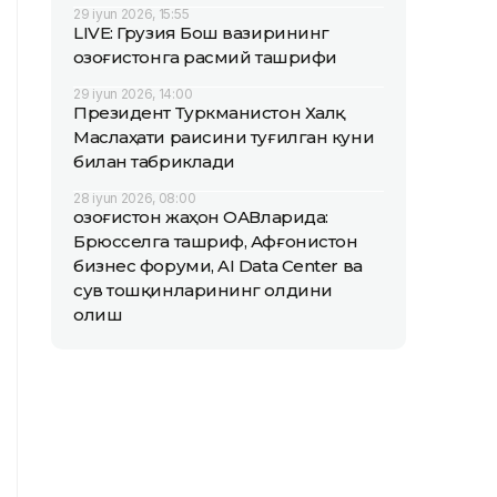
29 iyun 2026, 15:55
LIVE: Грузия Бош вазирининг
Қозоғистонга расмий ташрифи
29 iyun 2026, 14:00
Президент Туркманистон Халқ
Маслаҳати раисини туғилган куни
билан табриклади
28 iyun 2026, 08:00
Қозоғистон жаҳон ОАВларида:
Брюсселга ташриф, Афғонистон
бизнес форуми, AI Data Center ва
сув тошқинларининг олдини
олиш