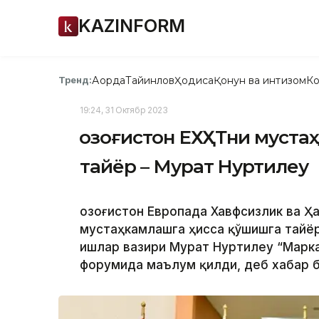
KAZINFORM
Ақорда
Тайинлов
Ҳодиса
Қонун ва интизом
Ко
Тренд:
19:24, 31 Октябр 2023
Қозоғистон ЕХҲТни муст
тайёр – Мурат Нуртилеу
Қозоғистон Европада Хавфсизлик ва 
мустаҳкамлашга ҳисса қўшишга тайёр.
ишлар вазири Мурат Нуртилеу “Марка
форумида маълум қилди, деб хабар 