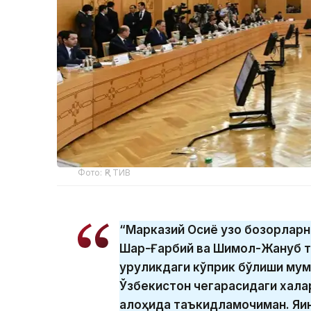
Фото: ҚР ТИВ
“Марказий Осиё узоқ бозорларн
Шарқ-Ғарбий ва Шимол-Жануб т
қуруқликдаги кўприк бўлиши мум
Ўзбекистон чегарасидаги халқ
алоҳида таъкидламоқчиман. Яқи