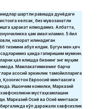
танқидлар шартли равишда дунёдаги
ғистонга келсак, биз мувозанатли
шга ҳаракат қилмоқдамиз. Албатта,
онунчиликка ҳам амал қиламиз. 5 йил
овли, назорат қилинадиган
 тизимни қабул қилдик. Бугун мен ҳеч
қсадларимиз ҳақида гапиришим мумкин.
арни ҳал қилишда бизнинг энг муҳим
нмоқда. Мамлакатимизнинг барча
тлари асосий эркинлик тамойилларига
н, Қозоғистон Евроосиё минтақасига
шмоқда. Ишончим комилки, Марказий
 хавфсизликни мустаҳкамлашни
и. Марказий Осиё ва Осиё минтақаси
 биргаликда кўп даражали хавфсизлик