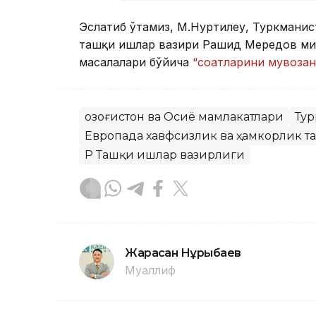
Эслатиб ўтамиз, М.Нуртилеу, Туркмани
ташқи ишлар вазири Рашид Мередов мин
масалалари бўйича
“соатларини мувоза
Қозоғистон ва Осиё мамлакатлари
Тур
Европада хавфсизлик ва ҳамкорлик т
ҚР Ташқи ишлар вазирлиги
Жарасқан Нұрыбаев
Муаллиф