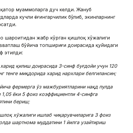
 қатор муаммоларга дуч келди. Жануб
дларда кучли ёғингарчилик бўлиб, экинларнинг
рсатди.
аво шароитидан жабр кўрган қишлоқ хўжалиги
увватлаш бўйича топшириғи доирасида қуйидаги
ф этилди:
 харид қилиш доирасида 3-синф буғдойи учун 120
инг тенге миқдорида харид нархлари белгилансин;
ўйича фермерга ўз мажбуриятларини нақд пулда
 1,05 ёки 5 фоиз коэффициентли 4-синфга
ятини бериш;
ишлоқ хўжалиги ишлаб чиқарувчиларига 3 фоиз
олда шартнома муддатини 1 йилга узайтириш