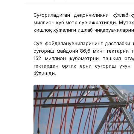
Суғориладиган деҳқончиликни қўллаб-
миллион куб метр сув ажратилди. Мутаха
қишлоқ хўжалиги ишлаб чиқарувчиларини
Сув фойдаланувчиларининг дастлабки 
суғориш майдони 86,6 минг гектарни 
152 миллион кубометрни ташкил эта
гектардан ортиқ ерни суғориш учун 
бўлишди.