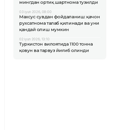
мингдан ортиқ шартнома тузилди
03 iyun 2026, 08:00
Махсус сувдан фойдаланиш: қачон
рухсатнома талаб қилинади ва уни
қандай олиш мумкин
02 iyun 2026, 13:10
Туркистон вилоятида 1100 тонна
қовун ва тарвуз йиғиб олинди