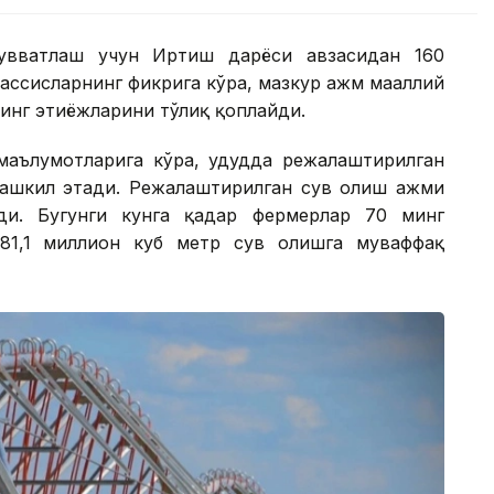
қувватлаш учун Иртиш дарёси ҳавзасидан 160
ссисларнинг фикрига кўра, мазкур ҳажм маҳаллий
нг эҳтиёжларини тўлиқ қоплайди.
маълумотларига кўра, ҳудудда режалаштирилган
ташкил этади. Режалаштирилган сув олиш ҳажми
ди. Бугунги кунга қадар фермерлар 70 минг
81,1 миллион куб метр сув олишга муваффақ