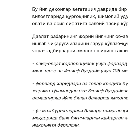
Бу йил деҳқонлар вегетация даврида бир
вилоятларида қурғоқчилик, шимолий ҳуду
ҳолати ва ҳосил сифатига салбий тасир кў
Давлат раҳбарининг жорий йилнинг об-ҳ
ишлаб чиқарувчиларини зарур қўллаб-қ
чора-тадбирларни амалга ошириш такли
- озиқ-овқат корпорацияси учун форвард
минг тенге ва 4-синф буғдойи учун 105 м
- форвард харидлари ва товар кредити б
жарима тўламасдан ёки 3-синф буғдойини
алмаштириш йўли билан бажариш имкони
- ўз мажбуриятларини бажара олмаган қ
миқдорида банк йиғимларини қайтарган ҳ
имконияти берилсин.