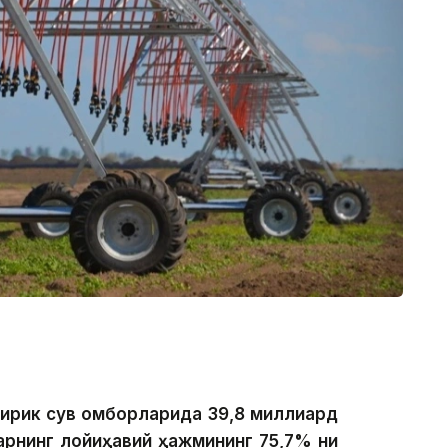
йирик сув омборларида 39,8 миллиард
ларнинг лойиҳавий ҳажмининг 75,7% ни