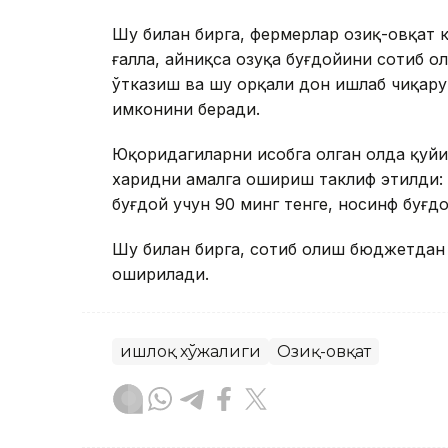
Шу билан бирга, фермерлар озиқ-овқат
ғалла, айниқса озуқа буғдойини сотиб о
ўтказиш ва шу орқали дон ишлаб чиқар
имконини беради.
Юқоридагиларни ҳисобга олган ҳолда қуй
харидни амалга ошириш таклиф этилди: 4
буғдой учун 90 минг тенге, носинф буғдо
Шу билан бирга, сотиб олиш бюджетдан
оширилади.
Қишлоқ хўжалиги
Озиқ-овқат