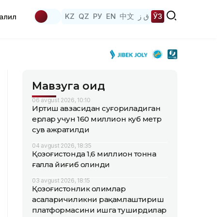
KZ
QZ
РУ
EN
中文
ق ز
ЎЗ
аҳлил
Мавзуга оид
06 avgust 2026, 10:10
Иртиш ҳавзасидан суғориладиган
ерлар учун 160 миллион куб метр
сув ажратилди
04 avgust 2026, 18:35
Қозоғистонда 1,6 миллион тонна
ғалла йиғиб олинди
03 avgust 2026, 18:15
Қозоғистонлик олимлар
асаларичиликни рақамлаштириш
платформасини ишга туширдилар