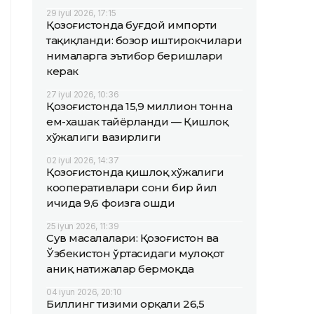
29 iyul 2026, 17:15
Қозоғистонда буғдой импорти
тақиқланди: бозор иштирокчилари
нималарга эътибор беришлари
керак
27 iyul 2026, 10:36
Қозоғистонда 15,9 миллион тонна
ем-хашак тайёрланди — Қишлоқ
хўжалиги вазирлиги
02 iyul 2026, 14:37
Қозоғистонда қишлоқ хўжалиги
кооперативлари сони бир йил
ичида 9,6 фоизга ошди
25 iyun 2026, 11:39
Сув масалалари: Қозоғистон ва
Ўзбекистон ўртасидаги мулоқот
аниқ натижалар бермоқда
04 iyun 2026, 20:10
Биллинг тизими орқали 26,5