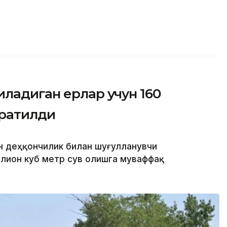
ладиган ерлар учун 160
жратилди
н деҳқончилик билан шуғулланувчи
лион куб метр сув олишга муваффақ