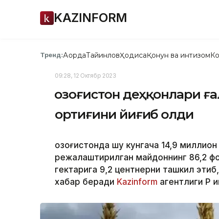
KAZINFORM
Ақорда
Тайинлов
Ҳодиса
Қонун ва интизом
Ко
Тренд:
09:28, 12 Октябр 2023
Қозоғистон деҳқонлари ғ
ортиғини йиғиб олди
Қозоғистонда шу кунгача 14,9 миллион
режалаштирилган майдоннинг 86,2 фо
гектарига 9,2 центнерни ташкил этиб,
хабар беради
Kazinform
агентлиги ҚР 