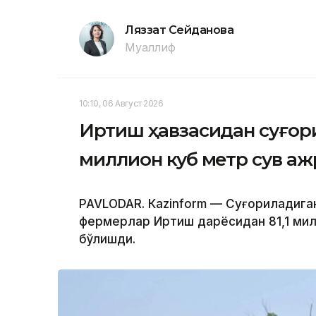
Ляззат Сейданова
Муаллиф
10:10, 06 Август 2026
Иртиш ҳавзасидан суғори
миллион куб метр сув а
PAVLODAR. Кazinform — Суғориладига
фермерлар Иртиш дарёсидан 81,1 мил
бўлишди.