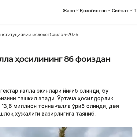
Жаҳон
Қозоғистон
Сиёсат
Т
нституциявий ислоҳот
Сайлов-2026
алла ҳосилининг 86 фоиздан
 гектар ғалла экинлари йиғиб олинди, бу
изини ташкил этади. Ўртача ҳосилдорлик
 13,6 миллион тонна ғалла ўриб олинди, дея
Қишлоқ хўжалиги вазирлигига таяниб.