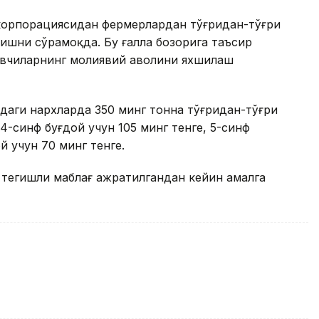
 корпорациясидан фермерлардан тўғридан-тўғри
лишни сўрамоқда. Бу ғалла бозорига таъсир
увчиларнинг молиявий аҳволини яхшилаш
идаги нархларда 350 минг тонна тўғридан-тўғри
-синф буғдой учун 105 минг тенге, 5-синф
й учун 70 минг тенге.
 тегишли маблағ ажратилгандан кейин амалга