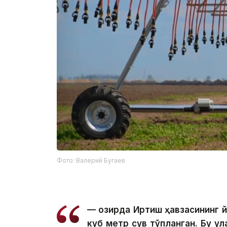
Фото: Валерий Бугаев
— Ҳозирда Иртиш ҳавзасининг 
куб метр сув тўпланган. Бу у