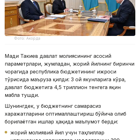
Фото: Акорда
Мади Такиев давлат молиясининг асосий
параметрлари, жумладан, жорий йилнинг биринчи
чорагида республика бюджетининг ижроси
тўғрисида маъруза қилди: 3 ой якунларига кўра,
давлат бюджетига 4,5 триллион тенгега яқин
маблағ тушди.
Шунингдек, у бюджетнинг самарасиз
харажатларини оптималлаштириш бўйича олиб
борилаётган ишлар ҳақида маълумот берди:
жорий молиявий йил учун таҳлиллар