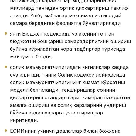
натижасида харажатлар моддаларини 300
миллиард тенгедан ортиқ қисқартириш таклиф
этилди. Ушбу маблағлар максимал иқтисодий
самара берадиган фаолиятга йўналтирилади;
янги Бюджет кодексида ўз аксини топган
бюджетни бошқариш самарадорлигини ошириш
бўйича кўрилаётган чора-тадбирлар тўғрисида
маълумот берди;
солиқ маъмуриятчилигидаги янгиликлар ҳақида
сўз юритди: – янги Солиқ кодекси лойиҳасида
солиқ маъмуриятчилигининг хизмат кўрсатиш
модели белгиланди, текширишлар сонини
қисқартириш стандартлари, камерал назоратни
амалга ошириш ва солиқ қарзларини ундириш
бўйича ёндашувларга ўзгартиришлар
киритилди;
ЕОИИнинг учинчи давлатлар билан божхона