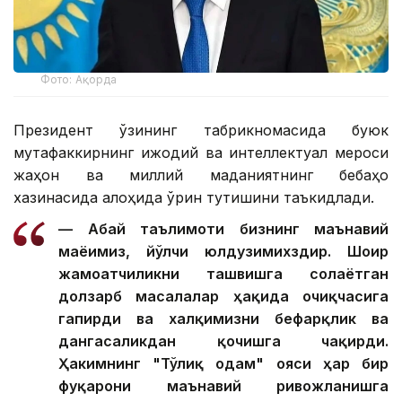
Фото: Ақорда
Президент ўзининг табрикномасида буюк
мутафаккирнинг ижодий ва интеллектуал мероси
жаҳон ва миллий маданиятнинг бебаҳо
хазинасида алоҳида ўрин тутишини таъкидлади.
— Абай таълимоти бизнинг маънавий
маёғимиз, йўлчи юлдузимихздир. Шоир
жамоатчиликни ташвишга солаётган
долзарб масалалар ҳақида очиқчасига
гапирди ва халқимизни бефарқлик ва
дангасаликдан қочишга чақирди.
Ҳакимнинг "Тўлиқ одам" ғояси ҳар бир
фуқарони маънавий ривожланишга