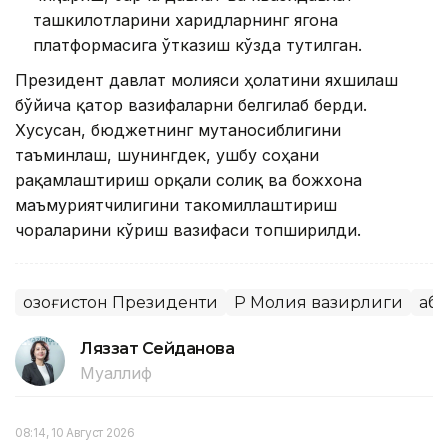
ташкилотларини харидларнинг ягона
платформасига ўтказиш кўзда тутилган.
Президент давлат молияси ҳолатини яхшилаш
бўйича қатор вазифаларни белгилаб берди.
Хусусан, бюджетнинг мутаносиблигини
таъминлаш, шунингдек, ушбу соҳани
рақамлаштириш орқали солиқ ва божхона
маъмуриятчилигини такомиллаштириш
чораларини кўриш вазифаси топширилди.
Қозоғистон Президенти
ҚР Молия вазирлиги
Қаб
Ляззат Сейданова
Муаллиф
08:14, 10 Август 2026