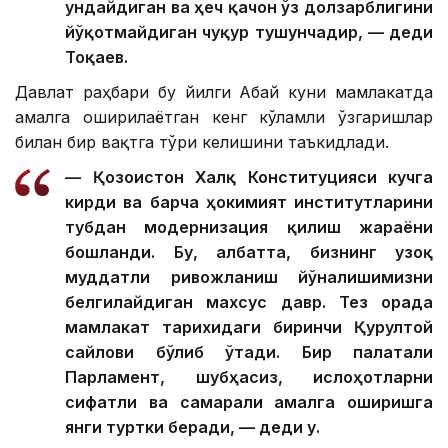
ундайдиган ва ҳеч қачон ўз долзарблигини
йўқотмайдиган чуқур тушунчадир, — деди
Тоқаев.
Давлат раҳбари бу йилги Абай куни мамлакатда
амалга оширилаётган кенг кўламли ўзгаришлар
билан бир вақтга тўғри келишини таъкидлади.
— Қозоғистон Халқ Конституцияси кучга
кирди ва барча ҳокимият институтларини
тубдан модернизация қилиш жараёни
бошланди. Бу, албатта, бизнинг узоқ
муддатли ривожланиш йўналишимизни
белгилайдиган махсус давр. Тез орада
мамлакат тарихидаги биринчи Қурултой
сайлови бўлиб ўтади. Бир палатали
Парламент, шубҳасиз, ислоҳотларни
сифатли ва самарали амалга оширишга
янги туртки беради, — деди у.