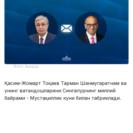
Фото: Ақорда
Қасим-Жомарт Тоқаев Тарман Шанмугаратнам ва
унинг ватандошларини Сингапурнинг миллий
байрами - Мустақиллик куни билан табриклади.
— Телеграммада Президент ушбу байрам
Сингапур халқи учун миллий бирлик,
давлат мустақиллиги ва барқарор
ривожланишнинг яққол рамзи сифатида