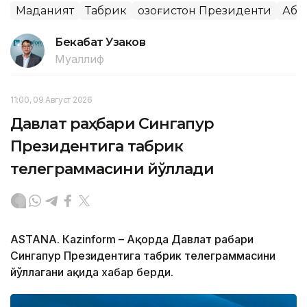
Маданият
Табрик
Қозоғистон Президенти
Аба
Бекабат Узаков
Муаллиф
11:00, 09 Август 2026
Давлат раҳбари Сингапур
Президентига табрик
телеграммасини йўллади
ASTANА. Кazinform – Ақорда Давлат раҳбари
Сингапур Президентига табрик телеграммасини
йўллагани ҳақида хабар берди.