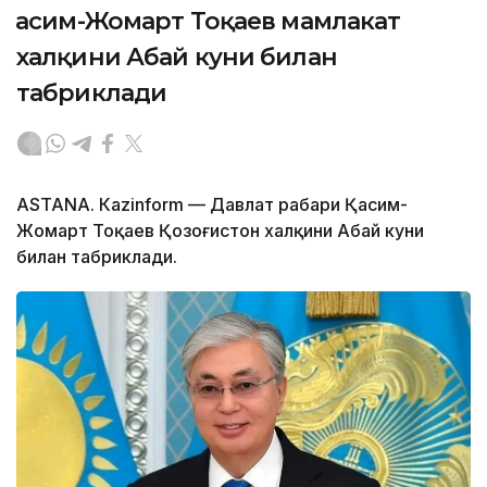
Қасим-Жомарт Тоқаев мамлакат
халқини Абай куни билан
табриклади
ASTANА. Кazinform — Давлат раҳбари Қасим-
Жомарт Тоқаев Қозоғистон халқини Абай куни
билан табриклади.