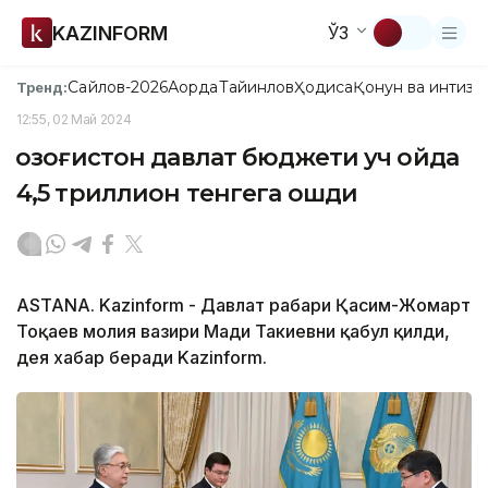
KAZINFORM
ЎЗ
Сайлов-2026
Ақорда
Тайинлов
Ҳодиса
Қонун ва интизо
Тренд:
12:55, 02 Май 2024
Қозоғистон давлат бюджети уч ойда
4,5 триллион тенгега ошди
ASTANA. Kazinform - Давлат раҳбари Қасим-Жомарт
Тоқаев молия вазири Мади Такиевни қабул қилди,
дея хабар беради Kazinform.