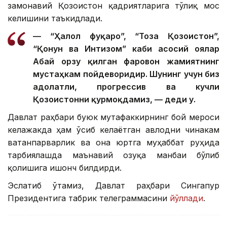
замонавий Қозоғистон қадриятларига тўлиқ мос
келишини таъкидлади.
— “Ҳалол фуқаро”, “Тоза Қозоғистон”,
“Қонун ва Интизом” каби асосий ғоялар
Абай орзу қилган фаровон жамиятнинг
мустаҳкам пойдеворидир. Шунинг учун биз
адолатли, прогрессив ва кучли
Қозоғистонни қурмоқдамиз, — деди у.
Давлат раҳбари буюк мутафаккирнинг бой мероси
келажакда ҳам ўсиб келаётган авлодни чинакам
ватанпарварлик ва она юртга муҳаббат руҳида
тарбиялашда маънавий озуқа манбаи бўлиб
қолишига ишонч билдирди.
Эслатиб ўтамиз, Давлат раҳбари Сингапур
Президентига табрик телеграммасини
йўллади
.