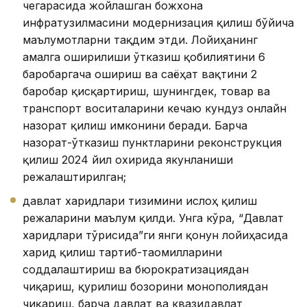
чегарасида жойлашган божхона
инфратузилмасини модернизация қилиш бўйича
маълумотларни тақдим этди. Лойиҳанинг
амалга оширилиши ўтказиш қобилиятини 6
баробаргача ошириш ва саёҳат вақтини 2
баробар қисқартириш, шунингдек, товар ва
транспорт воситаларини кечаю кундуз онлайн
назорат қилиш имконини беради. Барча
назорат-ўтказиш пунктларини реконструкция
қилиш 2024 йил охирида якунланиши
режалаштирилган;
давлат харидлари тизимини ислоҳ қилиш
режаларини маълум қилди. Унга кўра, “Давлат
харидлари тўғрисида”ги янги қонун лойиҳасида
харид қилиш тартиб-таомилларини
соддалаштириш ва бюрократизациядан
чиқариш, қурилиш бозорини монополиядан
чиқариш, барча давлат ва квазидавлат