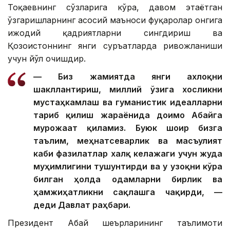
Тоқаевнинг сўзларига кўра, давом этаётган
ўзгаришларнинг асосий маъноси фуқаролар онгига
ижодий қадриятларни сингдириш ва
Қозоғистоннинг янги суръатларда ривожланиши
учун йўл очишдир.
— Биз жамиятда янги ахлоқни
шакллантириш, миллий ўзига хосликни
мустаҳкамлаш ва гуманистик идеалларни
тарғиб қилиш жараёнида доимо Абайга
мурожаат қиламиз. Буюк шоир бизга
таълим, меҳнатсеварлик ва масъулият
каби фазилатлар халқ келажаги учун жуда
муҳимлигини тушунтирди ва у узоқни кўра
билган ҳолда одамларни бирлик ва
ҳамжиҳатликни сақлашга чақирди, —
деди Давлат раҳбари.
Президент Абай шеърларининг таълимоти