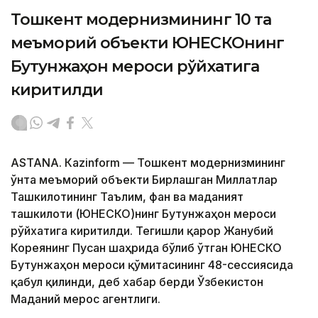
Тошкент модернизмининг 10 та
меъморий объекти ЮНEСКОнинг
Бутунжаҳон мероси рўйхатига
киритилди
ASTANА. Кazinform — Тошкент модернизмининг
ўнта меъморий объекти Бирлашган Миллатлар
Ташкилотининг Таълим, фан ва маданият
ташкилоти (ЮНEСКО)нинг Бутунжаҳон мероси
рўйхатига киритилди. Тегишли қарор Жанубий
Кореянинг Пусан ​​шаҳрида бўлиб ўтган ЮНEСКО
Бутунжаҳон мероси қўмитасининг 48-сессиясида
қабул қилинди, деб хабар берди Ўзбекистон
Маданий мерос агентлиги.