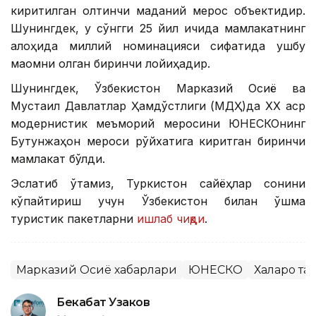
киритилган олтинчи маданий мерос объектидир.
Шунингдек, у сўнгги 25 йил ичида мамлакатнинг
алоҳида миллий номинацияси сифатида ушбу
мақомни олган биринчи лойиҳадир.
Шунингдек, Ўзбекистон Марказий Осиё ва
Мустақил Давлатлар Ҳамдўстлиги (МДҲ)да ХХ аср
модернистик меъморий меросини ЮНEСКОнинг
Бутунжаҳон мероси рўйхатига киритган биринчи
мамлакат бўлди.
Эслатиб ўтамиз, Туркистон сайёҳлар сонини
кўпайтириш учун Ўзбекистон билан қўшма
туристик пакетларни
ишлаб чиқди
.
Марказий Осиё хабарлари
ЮНЕСКО
Халқаро т
Бекабат Узаков