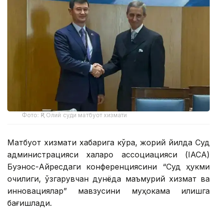
Фото: ҚР Олий суди матбуот хизмати
Матбуот хизмати хабарига кўра, жорий йилда Суд
администрацияси халқаро ассоциацияси (IACA)
Буэнос-Айресдаги конференциясини “Суд ҳукми
очиқлиги, ўзгарувчан дунёда маъмурий хизмат ва
инновациялар” мавзусини муҳокама қилишга
бағишлади.