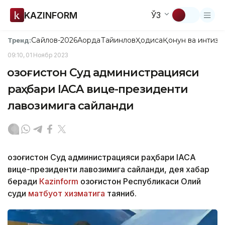
KAZINFORM
ЎЗ
Сайлов-2026
Ақорда
Тайинлов
Ҳодиса
Қонун ва интизо
Тренд:
09:10, 01 Ноябр 2023
Қозоғистон Cуд администрацияси
раҳбари IACA вице-президенти
лавозимига сайланди
Қозоғистон Суд администрацияси раҳбари IACA
вице-президенти лавозимига сайланди, дея хабар
беради
Кazinform
Қозоғистон Республикаси Олий
суди
матбуот хизматига
таяниб.