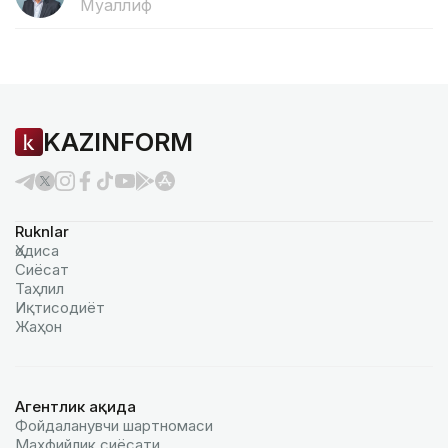
Муаллиф
KAZINFORM
Ruknlar
Ҳодиса
Сиёсат
Таҳлил
Иқтисодиёт
Жаҳон
Агентлик ҳақида
Фойдаланувчи шартномаси
Махфийлик сиёсати