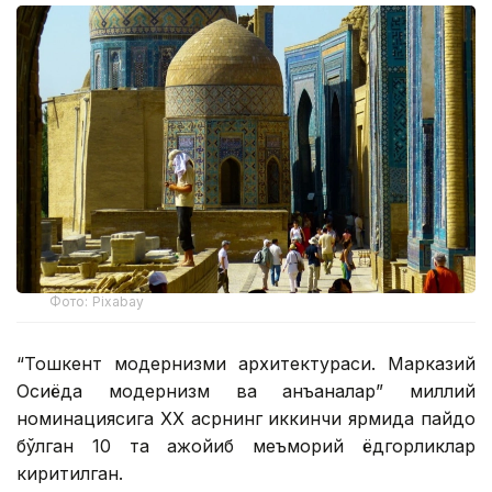
Фото: Pixabay
“Тошкент модернизми архитектураси. Марказий
Осиёда модернизм ва анъаналар” миллий
номинациясига ХХ асрнинг иккинчи ярмида пайдо
бўлган 10 та ажойиб меъморий ёдгорликлар
киритилган.