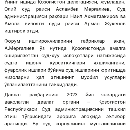
Унинг ишида Қозоғистон делегацияси, жумладан,
Олий суд раиси Асламбек Мерғалиев, Суд
администрацияси раҳбари Наил Аҳметзакиров ва
Ақмола вилояти суди раиси Арман Жукенов
иштирок этди.
Форум иштирокчиларини табриклар экан,
А.Мерғалиев ўз нутқида Қозоғистонда амалга
оширилаётган суд-ҳуқуқ ислоҳотлари натижасида
судга ишонч кўрсаткичлари яхшилангани,
фуқаролик ишлари бўйича суд ишларини юритишда
низоларни ҳал этишнинг муқобил усуллари
қўлланилаётганини таъкидлади.
Давлат раҳбарининг 2023 йил январдаги
ваколатли давлат органи – Қозоғистон
Республикаси Суд администрациясини ташкил
этиш тўғрисидаги қарорига алоҳида эътибор
қаратилди. Бу суд корпусининг мустақиллигини