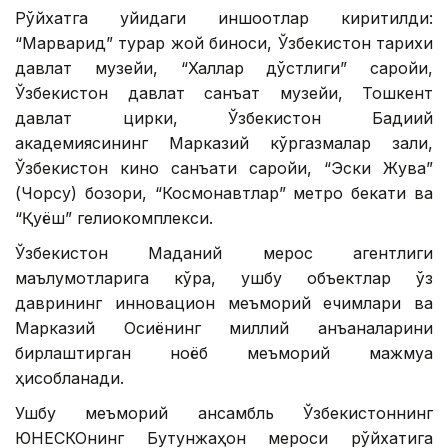
Рўйхатга қуйидаги иншоотлар киритилди:
“Марварид” турар жой биноси, Ўзбекистон тарихи
давлат музейи, “Халқлар дўстлиги” саройи,
Ўзбекистон давлат санъат музейи, Тошкент
давлат цирки, Ўзбекистон Бадиий
академиясининг Марказий кўргазмалар зали,
Ўзбекистон кино санъати саройи, “Эски Жува”
(Чорсу) бозори, “Космонавтлар” метро бекати ва
“Қуёш” гелиокомплекси.
Ўзбекистон Маданий мерос агентлиги
маълумотларига кўра, ушбу объектлар ўз
даврининг инновацион меъморий ечимлари ва
Марказий Осиёнинг миллий анъаналарини
бирлаштирган ноёб меъморий мажмуа
ҳисобланади.
Ушбу меъморий ансамбль Ўзбекистоннинг
ЮНEСКОнинг Бутунжаҳон мероси рўйхатига