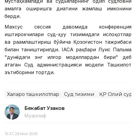
мустаҳкамлади ва судьяларнинг одил судловни
амалга оширишга диққатини жамлаш имконини
берди.
Махсус сессия давомида конференция
иштирокчилари суд-ҳуқуқ тизимидаги ислоҳотлар
ва рақамлаштириш бўйича Қозоғистон тажрибаси
билан таништирилди. IACA раҳбари Луис Пальма
"дунёдаги энг илғор моделлардан бири" деб
атаган Суд администрацияси модели Ташкилот
эътиборини тортди.
Халқаро ташкилотлар
Суд тизими
ҚР Олий суд
Бекабат Узаков
Муаллиф
15:37, 28 Июл 2026