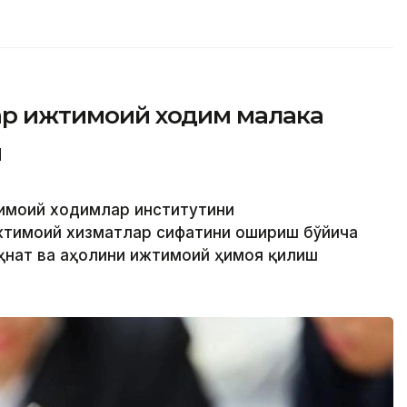
фар ижтимоий ходим малака
и
тимоий ходимлар институтини
жтимоий хизматлар сифатини ошириш бўйича
еҳнат ва аҳолини ижтимоий ҳимоя қилиш