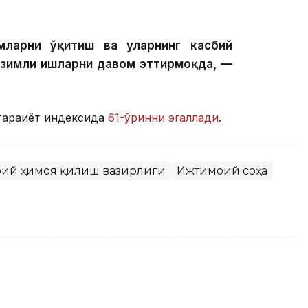
ларни ўқитиш ва уларнинг касбий
изимли ишларни давом эттирмоқда, —
араққиёт индексида
61-ўринни эгаллади
.
моий ҳимоя қилиш вазирлиги
Ижтимоий соҳа