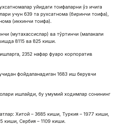
ухсатномалар қуйидаги тоифаларни ўз ичига
лари учун 639 та рухсатнома (биринчи тоифа),
нома (иккинчи тоифа).
нчи (мутахассислар) ва тўртинчи (малакали
вишда 8115 ва 825 киши.
ишларга, 2352 нафар фуқаро корпоратив
учидан фойдаланадиган 1683 иш берувчи
аролари ишлайди, бу умумий ходимлар сонининг
тлар: Хитой – 3685 киши, Туркия – 1977 киши,
5 киши, Сербия – 1109 киши.