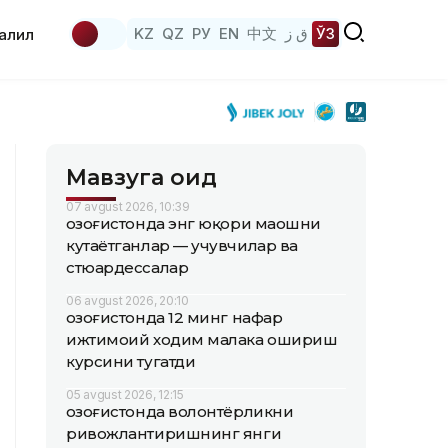
KZ
QZ
РУ
EN
中文
ق ز
ЎЗ
аҳлил
Мавзуга оид
07 avgust 2026, 10:39
Қозоғистонда энг юқори маошни
кутаётганлар — учувчилар ва
стюардессалар
06 avgust 2026, 20:10
Қозоғистонда 12 минг нафар
ижтимоий ходим малака ошириш
курсини тугатди
05 avgust 2026, 12:15
Қозоғистонда волонтёрликни
ривожлантиришнинг янги