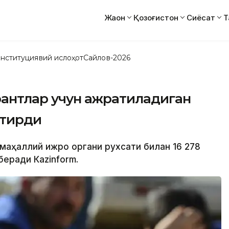
Жаҳон
Қозоғистон
Сиёсат
Т
нституциявий ислоҳот
Сайлов-2026
грантлар учун ажратиладиган
ртирди
 маҳаллий ижро органи рухсати билан 16 278
еради Кazinform.