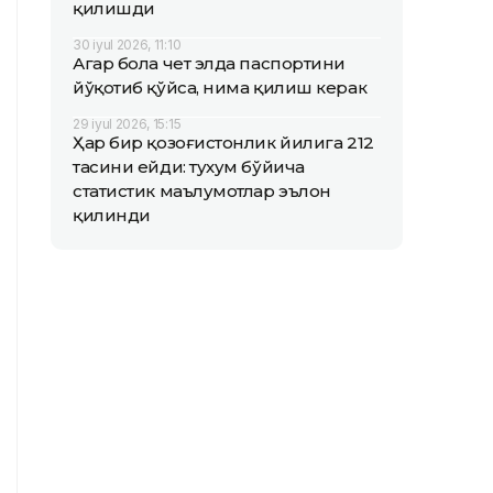
қилишди
30 iyul 2026, 11:10
Агар бола чет элда паспортини
йўқотиб қўйса, нима қилиш керак
29 iyul 2026, 15:15
Ҳар бир қозоғистонлик йилига 212
тасини ейди: тухум бўйича
статистик маълумотлар эълон
қилинди