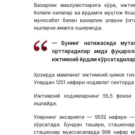
Вазирлик маълумотларига кўра, ижти
болали оилалар ва ёрдамга муҳтож бошқ
муносабат билан вазирлик уларни ўқи
ишларни амалга оширмоқда.
— Бунинг натижасида мута
орттирадилар ҳамда фуқарол
ижтимоий ёрдам кўрсатадилар
Ҳозирда мамлакат ижтимоий ҳимоя тиз
Улардан 1251 нафари нодавлат секторда
Ижтимоий ходимларнинг 55,5 фоизи қ
ишлайди.
Уларнинг аксарияти — 9532 нафари — 
кўрсатади. Бундан ташқари, стациона
стационар муассасаларда 998 нафар му