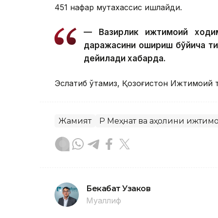
451 нафар мутахассис ишлайди.
— Вазирлик ижтимоий ходим
даражасини ошириш бўйича т
дейилади хабарда.
Эслатиб ўтамиз, Қозоғистон Ижтимоий т
Жамият
ҚР Меҳнат ва аҳолини ижти
Бекабат Узаков
Муаллиф