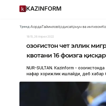
KAZINFORM
Ақорда
Тайинлов
Ҳодиса
Қонун ва интизом
Ко
Тренд:
18:15, 26 Апрел 2022
Қозоғистон чет эллик ми
квотани 16 фоизга қисқа
NUR-SULTAN. Кazinform - Қозоғистонда
нафар хорижлик ишлайди, деб хабар б