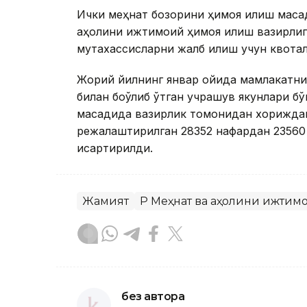
Ички меҳнат бозорини ҳимоя қилиш мақс
аҳолини ижтимоий ҳимоя қилиш вазирлиг
мутахассисларни жалб қилиш учун квота
Жорий йилнинг январ ойида мамлакатни
билан боўлиб ўтган учрашув якунлари 
мақсадида вазирлик томонидан хориждан
режалаштирилган 28352 нафардан 23560 н
қисқартирилди.
Жамият
ҚР Меҳнат ва аҳолини ижти
без автора