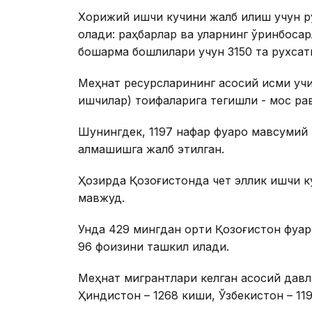
Хорижий ишчи кучини жалб қилиш учун р
олади: раҳбарлар ва уларнинг ўринбосар
бошқарма бошлиқлари учун 3150 та рухсат
Меҳнат ресурсларининг асосий қисми учи
ишчилар) тоифаларига тегишли - мос ра
Шунингдек, 1197 нафар фуқаро мавсумий 
алмашишга жалб этилган.
Ҳозирда Қозоғистонда чет эллик ишчи к
мавжуд.
Унда 429 мингдан ортиқ Қозоғистон фуқ
96 фоизини ташкил қилади.
Меҳнат мигрантлари келган асосий давла
Ҳиндистон – 1268 киши, Ўзбекистон – 119