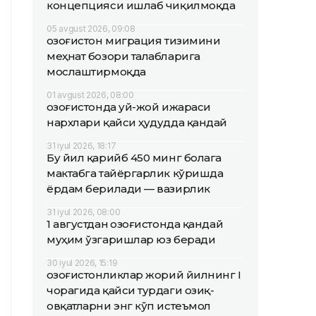
концепцияси ишлаб чиқилмоқда
05 avgust 2026, 09:08
Қозоғистон миграция тизимини
меҳнат бозори талабларига
мослаштирмоқда
01 avgust 2026, 08:00
Қозоғистонда уй-жой ижараси
нархлари қайси ҳудудда қандай
31 iyul 2026, 18:17
Бу йил қарийб 450 минг болага
мактабга тайёргарлик кўришда
ёрдам берилади — вазирлик
31 iyul 2026, 08:00
1 августдан Қозоғистонда қандай
муҳим ўзгаришлар юз беради
30 iyul 2026, 15:19
Қозоғистонликлар жорий йилнинг I
чорагида қайси турдаги озиқ-
овқатларни энг кўп истеъмол