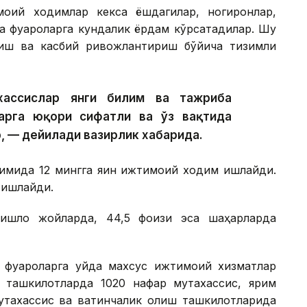
моий ходимлар кекса ёшдагилар, ногиронлар,
а фуқароларга кундалик ёрдам кўрсатадилар. Шу
тиш ва касбий ривожлантириш бўйича тизимли
хассислар янги билим ва тажриба
арга юқори сифатли ва ўз вақтида
, — дейилади вазирлик хабарида.
имида 12 мингга яқин ижтимоий ходим ишлайди.
 ишлайди.
ишлоқ жойларда, 44,5 фоизи эса шаҳарларда
фуқароларга уйда махсус ижтимоий хизматлар
р ташкилотларда 1020 нафар мутахассис, ярим
тахассис ва вақтинчалик қолиш ташкилотларида