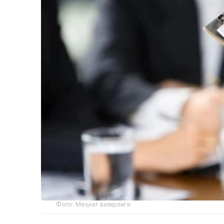
Фото: Меҳнат вазирлиги