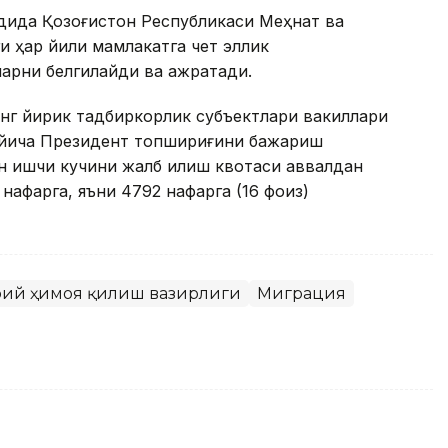
адида Қозоғистон Республикаси Меҳнат ва
и ҳар йили мамлакатга чет эллик
ларни белгилайди ва ажратади.
нг йирик тадбиркорлик субъектлари вакиллари
бўйича Президент топшириғини бажариш
 ишчи кучини жалб қилиш квотаси аввалдан
афарга, яъни 4792 нафарга (16 фоиз)
моий ҳимоя қилиш вазирлиги
Миграция