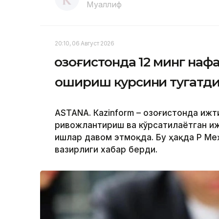
Муаллиф
20:10, 06 Август 2026
Қозоғистонда 12 минг на
ошириш курсини тугатд
ASTANА. Кazinform – Қозоғистонда иж
ривожлантириш ва кўрсатилаётган и
ишлар давом этмоқда. Бу ҳақда ҚР М
вазирлиги хабар берди.