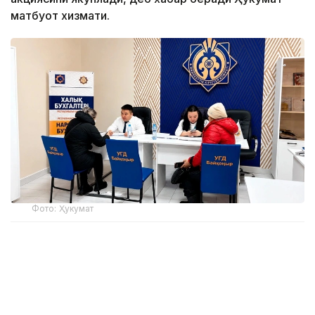
матбуот хизмати.
Фото: Ҳукумат
Акциянинг асосий мақсади — тадбиркорларга
амалий ёрдам кўрсатиш, солиқ ва бухгалтерия
ҳисоботлари сифатини яхшилаш ва солиқ
тўловчиларга 2026 йилда кучга кирган солиқ