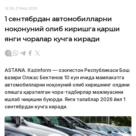
14:39, 21 Июл 2026
1 сентябрдан автомобилларни
ноқонуний олиб киришга қарши
янги чоралар кучга киради
ASTANА. Кazinform — Қозоғистон Республикаси Бош
вазири Олжас Бектенов 10 кун ичида мамлакатга
автомобилларни ноқонуний олиб киришнинг олдини
олишга қаратилган чора-тадбирлар мажмуасини
ишлаб чиқишни буюрди. Янги талаблар 2026 йил 1
сентябрдан кучга киради.