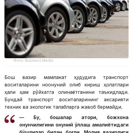
Фото: Business Media
Бош вазир мамлакат ҳудудига транспорт
воситаларини ноқонуний олиб кириш ҳолатлари
ҳали ҳам рўйхатга олинаётганини таъкидлади.
Бундай транспорт воситаларининг аксарияти
техник ва экологик талабларга жавоб бермайди.
— Бу, бошқалар қатори, божхона
қонунчилигини қонуний қўллаш амалиётидаги
бўшлиқлар билан боғлиқ. Молия вазирлиги