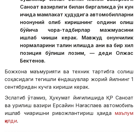
Саноат вазирлиги билан биргаликда ўн кун
ичида мамлакат ҳудудига автомобилларни
ноқонуний олиб киришнинг олдини олиш
бўйича чора-тадбирлар мажмуасини
ишлаб чиқиши керак. Мавжуд қонунчилик
нормаларини талқин қилишда аниқ ва бир хил
позиция бўлиши лозим, — деди Олжас
Бектенов.
Божхона маъмурияти ва техник тартибга солиш
соҳасидаги тегишли ёндашувлар жорий йилнинг 1
сентябридан кучга кириши керак.
Эслатиб ўтамиз, Ҳукумат йиғилишида ҚР Саноат
ва қурилиш вазири Ерсайин Нағаспаев автомобиль
ишлаб чиқаришни ривожлантириш ҳақида
маълум
қилди
.