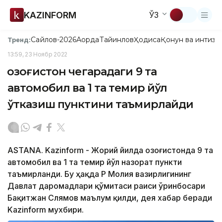
KAZINFORM
ЎЗ
Сайлов-2026
Ақорда
Тайинлов
Ҳодиса
Қонун ва интизо
Тренд:
13:59, 23 Ноябр 2022
Қозоғистон чегарадаги 9 та
автомобил ва 1 та темир йўл
ўтказиш пунктини таъмирлайди
ASTANA. Kazinform - Жорий йилда Қозоғистонда 9 та
автомобил ва 1 та темир йўл назорат пункти
таъмирланди. Бу ҳақда ҚР Молия вазирлигининг
Давлат даромадлари қўмитаси раиси ўринбосари
Бақитжан Слямов маълум қилди, дея хабар беради
Kazinform мухбири.