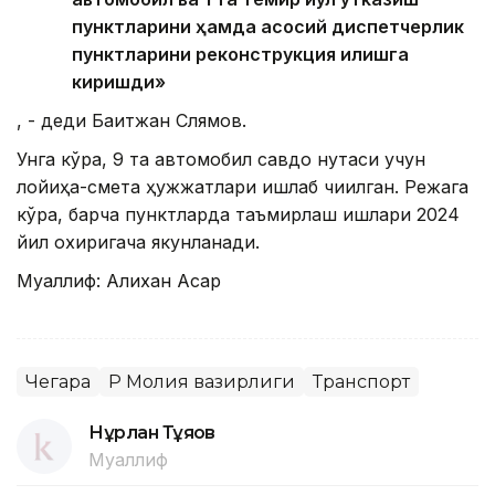
пунктларини ҳамда асосий диспетчерлик
пунктларини реконструкция қилишга
киришди»
, - деди Бақитжан Слямов.
Унга кўра, 9 та автомобил савдо нуқтаси учун
лойиҳа-смета ҳужжатлари ишлаб чиқилган. Режага
кўра, барча пунктларда таъмирлаш ишлари 2024
йил охиригача якунланади.
Муаллиф: Алихан Асқар
Чегара
ҚР Молия вазирлиги
Транспорт
Нұрлан Тұяқов
Муаллиф