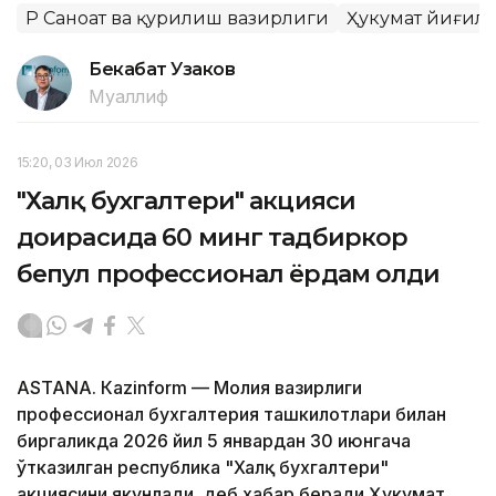
ҚР Саноат ва қурилиш вазирлиги
Ҳукумат йиғил
Бекабат Узаков
Муаллиф
15:20, 03 Июл 2026
"Халқ бухгалтери" акцияси
доирасида 60 минг тадбиркор
бепул профессионал ёрдам олди
ASTANА. Кazinform — Молия вазирлиги
профессионал бухгалтерия ташкилотлари билан
биргаликда 2026 йил 5 январдан 30 июнгача
ўтказилган республика "Халқ бухгалтери"
акциясини якунлади, деб хабар беради Ҳукумат