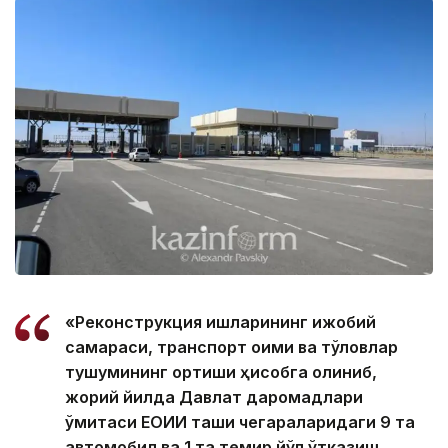
«Реконструкция ишларининг ижобий
самараси, транспорт оқими ва тўловлар
тушумининг ортиши ҳисобга олиниб,
жорий йилда Давлат даромадлари
қўмитаси ЕОИИ ташқи чегараларидаги 9 та
автомобил ва 1 та темир йўл ўтказиш