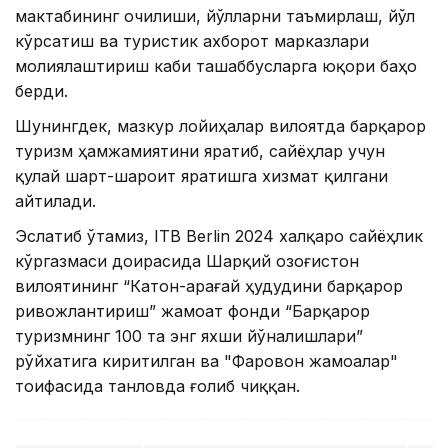
мактабининг очилиши, йўлларни таъмирлаш, йўл
кўрсатиш ва туристик ахборот марказлари
молиялаштириш каби ташаббусларга юқори баҳо
берди.
Шунингдек, мазкур лойиҳалар вилоятда барқарор
туризм ҳамжамиятини яратиб, сайёҳлар учун
қулай шарт-шароит яратишга хизмат қилгани
айтилади.
Эслатиб ўтамиз, ITB Berlin 2024 халқаро сайёҳлик
кўргазмаси доирасида Шарқий Қозоғистон
вилоятининг “Катон-Қарағай ҳудудини барқарор
ривожлантириш” жамоат фонди “Барқарор
туризмнинг 100 та энг яхши йўналишлари”
рўйхатига киритилган ва "Фаровон жамоалар"
тоифасида танловда ғолиб чиққан.