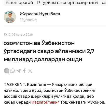
Катон-Қарағай
ҚР Туризм ва спорт вазирлиги
Қоз
Жарасқан Нұрыбаев
Муаллиф
10:10, 05 Август 2026
Қозоғистон ва Ўзбекистон
ўртасидаги савдо айланмаси 2,7
миллиард доллардан ошди
ТASHKENT. Кazinform — Январь-июнь ойлари
натижаларига кўра, Қозоғистон Ўзбекистоннинг
асосий савдо шериклари учлигида қолди, деб
хабар беради
Кazinformнинг
Тошкентдаги мухбири.