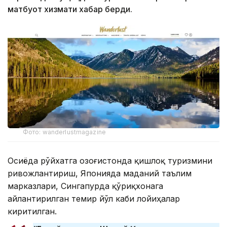
матбуот хизмати хабар берди.
Фото: wanderlustmagazine
Осиёда рўйхатга Қозоғистонда қишлоқ туризмини
ривожлантириш, Японияда маданий таълим
марказлари, Сингапурда қўриқхонага
айлантирилган темир йўл каби лойиҳалар
киритилган.