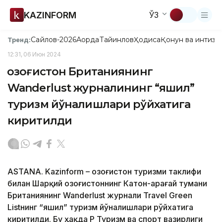
KAZINFORM
ЎЗ
Сайлов-2026
Ақорда
Тайинлов
Ҳодиса
Қонун ва интизо
Тренд:
12:31, 06 Июн 2024
Қозоғистон Британиянинг
Wanderlust журналининг “яшил”
туризм йўналишлари рўйхатига
киритилди
ASTANA. Kazinform – Қозоғистон туризми таклифи
билан Шарқий Қозоғистоннинг Катон-Қарағай тумани
Британиянинг Wanderlust журнали Travel Green
Listнинг “яшил” туризм йўналишлари рўйхатига
киритилди. Бу ҳақда ҚР Туризм ва спорт вазирлиги