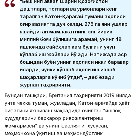
“Беш йил аввал Шарқий Қозоғистон
даштлари, тоғлари ва ўрмонлари кенг
тарқалган Катон-Қарағай тумани аҳолиси
оғир вазиятга дуч келди. 275 га яқин қушлар
яшайдиган мамлакатнинг энг йирик
миллий боғи бўлишига қарамай, унинг 48
қишлоғида сайёҳлар кам бўлгани учун
кўплаб иш жойлари йўқ эди. Натижада аср
бошидан буён унинг аҳолиси икки баравар
қисқарди, чунки кўплаб аҳоли иш излаб
шаҳарларга кўчиб ўтди”, – деб ёзади
журнал таҳририяти.
Бундан ташқари, Британия таҳририяти 2019 йилда
учта чекка туман, жумладан, Катон-Қарағайда ҳаёт
сифатини яхшилаш мақсадида очилган “Қишлоқ
ҳудудларини барқарор ривожлантириш
жамғармаси” ва унинг фаолияти, хусусан,
меҳмонхона ўқитиш ва меҳмондўстлик