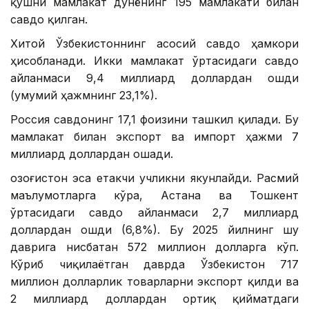
қўшни мамлакат дунёнинг 195 мамлакати билан
савдо қилган.
Хитой Ўзбекистоннинг асосий савдо ҳамкори
ҳисобланади. Икки мамлакат ўртасидаги савдо
айланмаси 9,4 миллиард доллардан ошди
(умумий ҳажмнинг 23,1%).
Россия савдонинг 17,1 фоизини ташкил қилади. Бу
мамлакат билан экспорт ва импорт ҳажми 7
миллиард доллардан ошади.
Қозоғистон эса етакчи учликни якунлайди. Расмий
маълумотларга кўра, Астана ва Тошкент
ўртасидаги савдо айланмаси 2,7 миллиард
доллардан ошди (6,8%). Бу 2025 йилнинг шу
даврига нисбатан 572 миллион долларга кўп.
Кўриб чиқилаётган даврда Ўзбекистон 717
миллион долларлик товарларни экспорт қилди ва
2 миллиард доллардан ортиқ қийматдаги