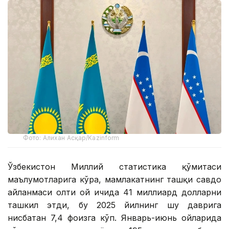
Фото: Алихан Асқар/Kazinform
Ўзбекистон Миллий статистика қўмитаси
маълумотларига кўра, мамлакатнинг ташқи савдо
айланмаси олти ой ичида 41 миллиард долларни
ташкил этди, бу 2025 йилнинг шу даврига
нисбатан 7,4 фоизга кўп. Январь-июнь ойларида