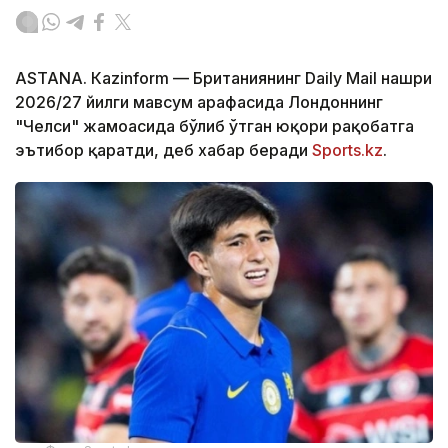
ASTANА. Кazinform — Британиянинг Daily Mail нашри
2026/27 йилги мавсум арафасида Лондоннинг
"Челси" жамоасида бўлиб ўтган юқори рақобатга
эътибор қаратди, деб хабар беради
Sports.kz
.