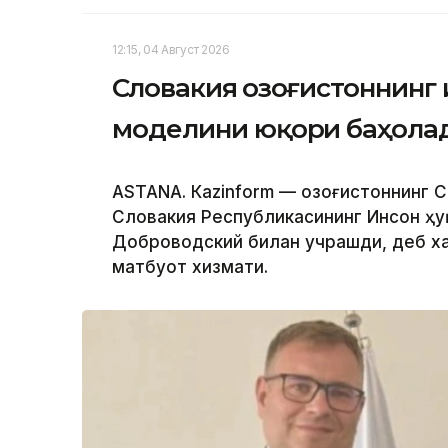
12:15, 04 Август 2026
Словакия Қозоғистоннин
моделини юқори баҳола
ASTANА. Кazinform — Қозоғистоннинг
Словакия Республикасининг Инсон ҳу
Доброводский билан учрашди, деб ха
матбуот хизмати.