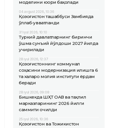
моделини юқори баҳолади
04 avgust 2026, 10:36
Қозоғистон ташаббуси Замбияда
қўллаб-қувватланди
31 iyul 2026, 10:10
Туркий давлатларнинг биринчи
қўшма сунъий йўлдоши 2027 йилда
учирилади
28 iyul 2026, 12:37
Қозоғистоннинг коммунал
соҳасини модернизация қилишга 6
та халқаро молия институти ёрдам
беради
28 iyul 2026, 09:08
Бишкекда ШҲТ ОАВ ва таҳлил
марказларининг 2026 йилги
саммити очилди
25 iyul 2026, 10:36
Қозоғистон ва Тожикистон