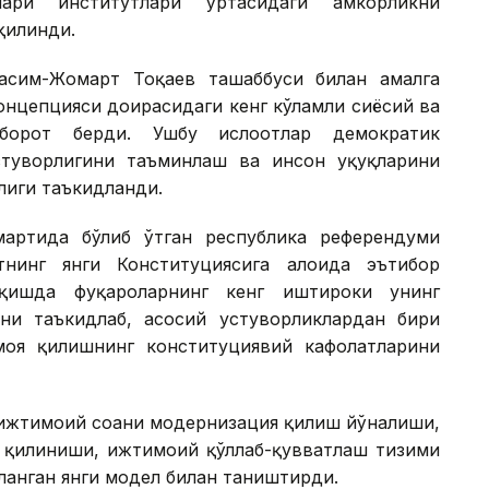
ари институтлари ўртасидаги ҳамкорликни
қилинди.
асим-Жомарт Тоқаев ташаббуси билан амалга
онцепцияси доирасидаги кенг кўламли сиёсий ва
хборот берди. Ушбу ислоҳотлар демократик
стуворлигини таъминлаш ва инсон ҳуқуқларини
лиги таъкидланди.
артида бўлиб ўтган республика референдуми
нинг янги Конституциясига алоҳида эътибор
иқишда фуқароларнинг кенг иштироки унинг
ини таъкидлаб, асосий устуворликлардан бири
имоя қилишнинг конституциявий кафолатларини
ижтимоий соҳани модернизация қилиш йўналиши,
 қилиниши, ижтимоий қўллаб-қувватлаш тизими
ланган янги модел билан таништирди.