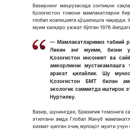
Вазирнинг маърузасида соғлиқни сақла
Қозоғистон томони мамлакатларни би
глобал коалицияга қўшилишга чақирди. 
муҳим халқаро ҳужжат бўлган 1978 йилд
— Мамлакатларимиз табиий ре
Лекин энг муҳими, бизни 
Қозоғистон инсоният ва сай
ҳамкорликни мустаҳкамлашга
ҳаракат қилайлик. Шу муно
Қозоғистон БМТ билан ҳам
экологик саммитда иштирок э
Нуртилеу.
Вазир, шунингдек, Бразилия томонига с
этилгани ҳамда Глобал Жануб мамлакат
хизмат қилган очиқ мулоқот муҳити учу