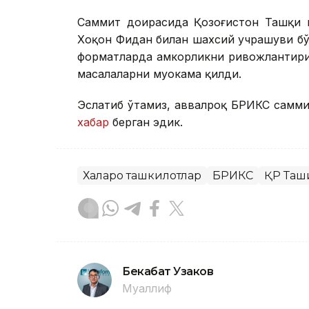
Саммит доирасида Қозоғистон Ташқи 
Хоқон Фидан билан шахсий учрашуви бў
форматларда ҳамкорликни ривожлантири
масалаларни муҳокама қилди.
Эслатиб ўтамиз, аввалроқ БРИКС самми
хабар
берган эдик.
Халқаро ташкилотлар
БРИКС
ҚР Таш
Бекабат Узаков
Муаллиф