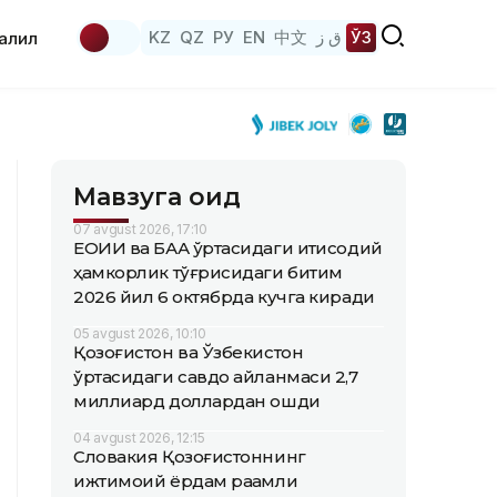
KZ
QZ
РУ
EN
中文
ق ز
ЎЗ
аҳлил
Мавзуга оид
07 avgust 2026, 17:10
ЕОИИ ва БАА ўртасидаги иқтисодий
ҳамкорлик тўғрисидаги битим
2026 йил 6 октябрда кучга киради
05 avgust 2026, 10:10
Қозоғистон ва Ўзбекистон
ўртасидаги савдо айланмаси 2,7
миллиард доллардан ошди
04 avgust 2026, 12:15
Словакия Қозоғистоннинг
ижтимоий ёрдам рақамли