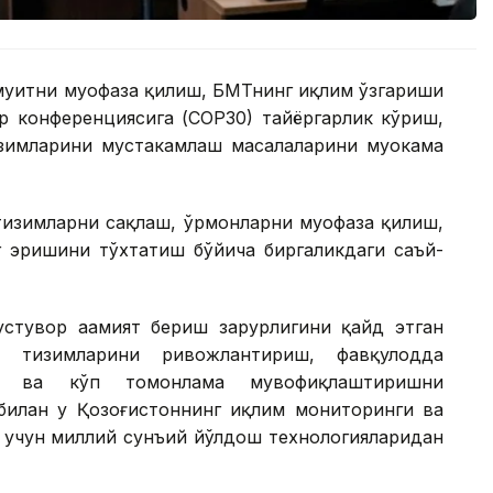
уҳитни муҳофаза қилиш, БМТнинг иқлим ўзгариши
р конференциясига (CОР30) тайёргарлик кўриш,
зимларини мустаҳкамлаш масалаларини муҳокама
тизимларни сақлаш, ўрмонларни муҳофаза қилиш,
г эришини тўхтатиш бўйича биргаликдаги саъй-
стувор аҳамият бериш зарурлигини қайд этган
ш тизимларини ривожлантириш, фавқулодда
иш ва кўп томонлама мувофиқлаштиришни
билан у Қозоғистоннинг иқлим мониторинги ва
 учун миллий сунъий йўлдош технологияларидан