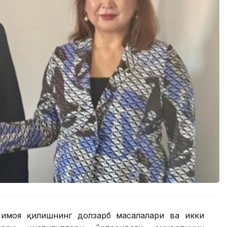
ҳимоя қилишнинг долзарб масалалари ва икки