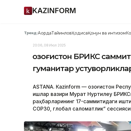
KAZINFORM
Ақорда
Тайинлов
Ҳодиса
Қонун ва интизом
Ко
Тренд:
20:06, 08 Июл 2025
Қозоғистон БРИКС саммит
гуманитар устуворликла
ASTANА. Кazinform — Қозоғистон Респ
ишлар вазири Мурат Нуртилеу БРИКС
раҳбарларининг 17-саммитидаги ишти
CОР30, глобал саломатлик” сессияси