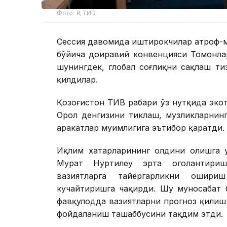
Фото: ҚР ТИВ
Сессия давомида иштирокчилар атроф-м
бўйича доиравий конвенцияси Томонла
шунингдек, глобал соғлиқни сақлаш ти
қилдилар.
Қозоғистон ТИВ раҳбари ўз нутқида эко
Орол денгизини тиклаш, музликларнин
ҳаракатлар муҳимлигига эътибор қаратди.
Иқлим хатарларининг олдини олишга у
Мурат Нуртилеу эрта огоҳлантири
вазиятларга тайёргарликни ошир
кучайтиришга чақирди. Шу муносабат 
фавқулодда вазиятларни прогноз қилиш
фойдаланиш ташаббусини тақдим этди.