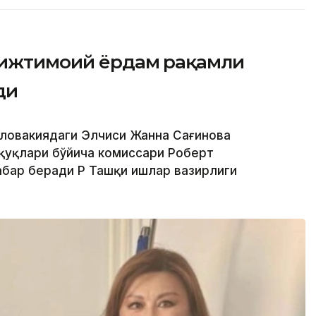
г ижтимоий ёрдам рақамли
ди
 Словакиядаги Элчиси Жанна Сағинова
қуқлари бўйича комиссари Роберт
бар беради ҚР Ташқи ишлар вазирлиги