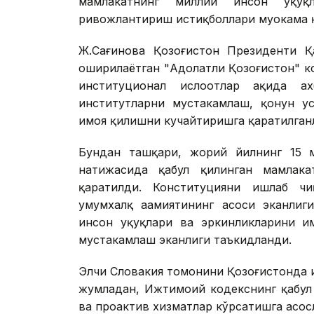
мамлакатнинг миллий инсон ҳуқуқл
ривожлантириш истиқболлари муҳокама 
Ж.Сағинова Қозоғистон Президенти Қ
оширилаётган "Адолатли Қозоғистон" к
институционал ислоҳотлар ҳақида а
институтларни мустаҳкамлаш, қонун у
ҳимоя қилишни кучайтиришга қаратилган
Бундан ташқари, жорий йилнинг 15 м
натижасида қабул қилинган мамлакат
қаратилди. Конституцияни ишлаб ч
умумхалқ аҳамиятининг асоси эканлиг
инсон ҳуқуқлари ва эркинликларини ҳ
мустаҳкамлаш эканлиги таъкидланди.
Элчи Словакия томонини Қозоғистонда 
жумладан, Ижтимоий кодекснинг қабул
ва проактив хизматлар кўрсатишга асос