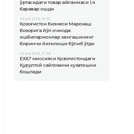
ўртасидаги товар айланмаси 1,4
баравар ошди
24 iyul 2026, 10:10
Қозоғистон бизнеси Марокаш
бозорига йўл очмоқда:
ишбилармонлар кенгашининг
биринчи йиғилиши бўлиб ўтди
23 iyul 2026, 17:38
ЕХҲТ миссияси Қозоғистондаги
Қурултой сайловини кузатишни
бошлади