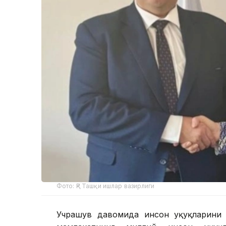
Фото: ҚР Ташқи ишлар вазирлиги
Учрашув давомида инсон ҳуқуқларини 