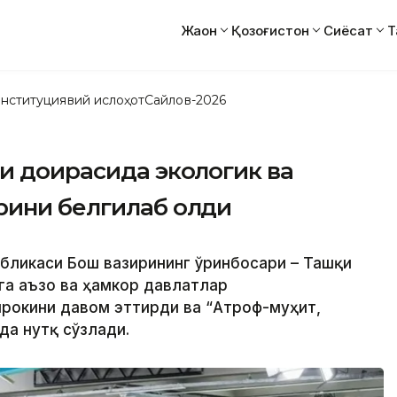
Жаҳон
Қозоғистон
Сиёсат
Т
нституциявий ислоҳот
Сайлов-2026
и доирасида экологик ва
рини белгилаб олди
убликаси Бош вазирининг ўринбосари – Ташқи
га аъзо ва ҳамкор давлатлар
рокини давом эттирди ва “Атроф-муҳит,
да нутқ сўзлади.