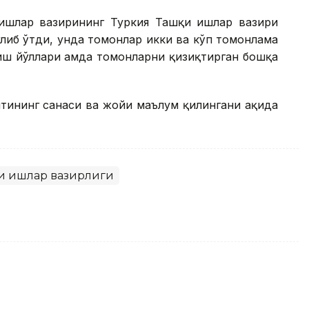
ишлар вазирининг Туркия Ташқи ишлар вазири
либ ўтди, унда томонлар икки ва кўп томонлама
ш йўллари ҳамда томонларни қизиқтирган бошқа
тининг санаси ва жойи маълум қилингани ҳақида
қи ишлар вазирлиги