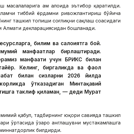
ш масалаларига ҳам алоҳида эътибор қаратилди.
рламчи тиббий ёрдамни ривожлантириш бўйича
Унинг ташкил топиши соғлиқни сақлаш соҳасидаги
аги Алмати декларациясидан бошланади.
сурсларга, билим ва салоҳиятга бой.
умумий манфаатлар бирлаштиради.
ёрамиз манфаати учун БРИКС билан
 тайёр. Келинг, биргаликда ва фаол
сабат билан сизларни 2026 йилда
корликда ўтказадиган Минтақавий
тишга таклиф қиламан, — деди Мурат
амимий қабул, тадбирнинг юқори савияда ташкил
лари ўртасида ўзаро англашувни мустаҳкамлашга
н миннатдорлик билдирди.