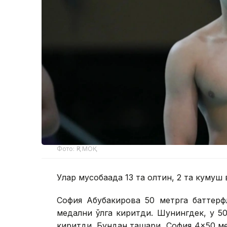
Фото: ҚР МОҚ
Улар мусобақада 13 та олтин, 2 та кумуш 
София Абубакирова 50 метрга баттерф
медални қўлга киритди. Шунингдек, у 50
киритди. Бундан ташқари, София 4×50 м