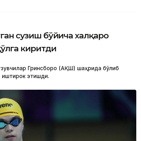
тган сузиш бўйича халқаро
қўлга киритди
сузувчилар Гринсборо (АҚШ) шаҳрида бўлиб
и иштирок этишди.