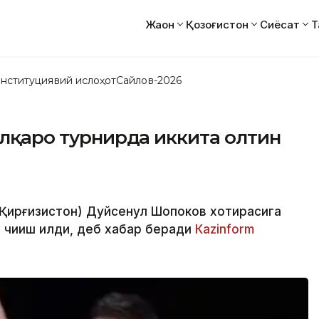
Жаҳон
Қозоғистон
Сиёсат
Т
нституциявий ислоҳот
Сайлов-2026
халқаро турнирда иккита олтин
(Қирғизистон) Дуйсенқул Шопоков хотирасига
 чиқиш қилди, деб хабар беради
Каzinform