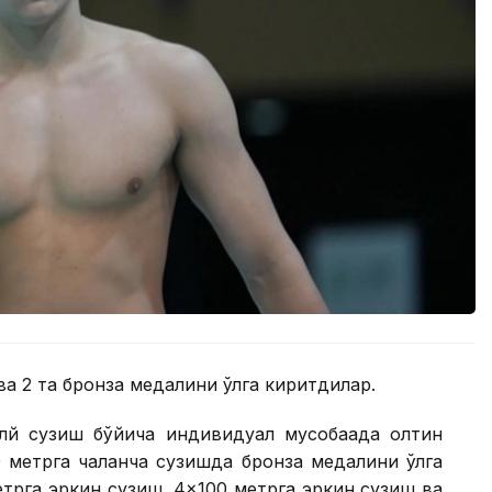
ва 2 та бронза медалини қўлга киритдилар.
лй сузиш бўйича индивидуал мусобақада олтин
 метрга чалқанча сузишда бронза медалини қўлга
етрга эркин сузиш, 4×100 метрга эркин сузиш ва