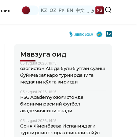
KZ
QZ
РУ
EN
中文
ق ز
ЎЗ
аҳлил
Мавзуга оид
05 avgust 2026, 19:15
Қозоғистон АҚШда бўлиб ўтган сузиш
бўйича халқаро турнирда 17 та
медални қўлга киритди
05 avgust 2026, 16:15
PSG Academy Қозоғистонда
биринчи расмий футбол
академиясини очади
05 avgust 2026, 14:15
Соня Жиенбаева Испаниядаги
турнирнинг чорак финалига йўл