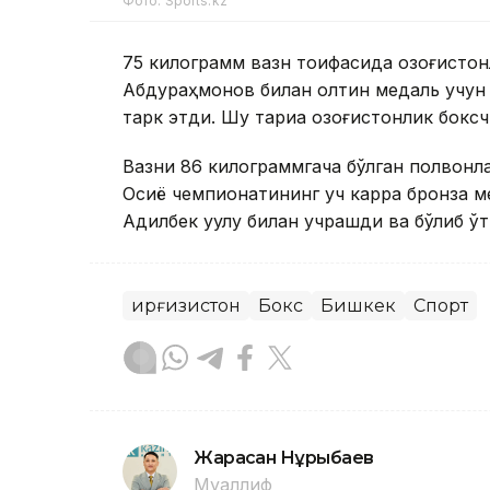
Фото: Sports.kz
75 килограмм вазн тоифасида қозоғистон
Абдураҳмонов билан олтин медаль учун ж
тарк этди. Шу тариқа қозоғистонлик бокс
Вазни 86 килограммгача бўлган полвонл
Осиё чемпионатининг уч карра бронза м
Адилбек уулу билан учрашди ва бўлиб ўтга
Қирғизистон
Бокс
Бишкек
Спорт
Жарасқан Нұрыбаев
Муаллиф