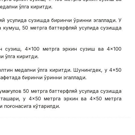
дални қўлга киритди.
яй усулида сузишда биринчи ўринни эгаллади. У
а кумуш, 50 метрга баттерфляй усулида сузишда
н сузиш, 4×100 метрга эркин сузиш ва 4×100
 қўлга киритди.
лтин медални қўлга киритди. Шунингдек, у 4×50
тафетада биринчи ўринни эгаллади.
мағулов 50 метрга баттерфляй усулида сузишда
 ташқари, у 4×50 метрга эркин ва 4×50 метрга
 поғонасига кўтарилди.