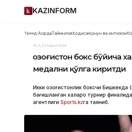
KAZINFORM
Ақорда
Тайинлов
Ҳодиса
Қонун ва интизом
Ко
Тренд:
15:11, 23 Апрел 2024
Қозоғистон бокс бўйича 
медални қўлга киритди
Икки қозоғистонлик боксчи Бишкекда 
бағишланган халқаро турнир финалида
агентлиги
Sports.kz
га таяниб.