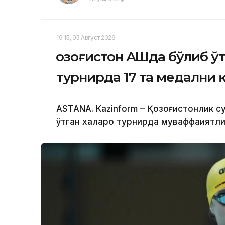
19:15, 05 Август 2026
Қозоғистон АҚШда бўлиб ў
турнирда 17 та медални 
ASTANА. Кazinform – Қозоғистонлик 
ўтган халқаро турнирда муваффақиятл