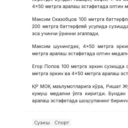
4×50 метрга аралаш эстафетада олтин ме
Максим Сказобцов 100 метрга баттерфл
200 метрга баттерфляй усулида сузишд
эса учинчи ўринни эгаллади.
Максим шунингдек, 4×50 метрга эрки
метрга аралаш эстафетада олтин медални
Егор Попов 100 метрга эркин сузишда о
метрга эркин ва 4×50 метрга аралаш эс
ҚР МОҚ маълумотларига кўра, Ришат Жу
кумуш медални қўлга киритди. Бундан
аралаш эстафетада шоҳсупанинг биринчи
Сузиш
Спорт