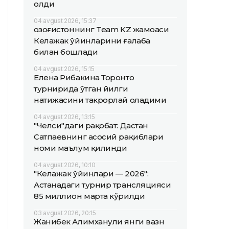
олди
04 avgust 2026, 15:37
Қозоғистоннинг Team KZ жамоаси
Келажак ўйинларини ғалаба
билан бошлади
04 avgust 2026, 15:15
Елена Рибакина Торонто
турнирида ўтган йилги
натижасини такрорлай оладими
04 avgust 2026, 13:15
"Челси"даги рақобат: Дастан
Сатпаевнинг асосий рақиблари
номи маълум қилинди
04 avgust 2026, 10:10
"Келажак ўйинлари — 2026":
Астанадаги турнир трансляцияси
85 миллион марта кўрилди
03 avgust 2026, 20:15
Жанибек Алимханули янги вазн