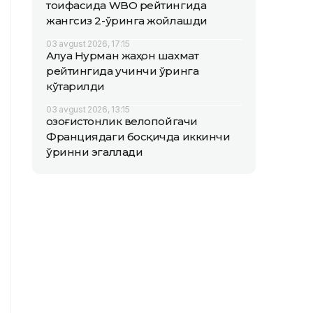
тоифасида WBO рейтингида
жангсиз 2-ўринга жойлашди
03 avgust 2026, 17:15
Алуа Нурман жаҳон шахмат
рейтингида учинчи ўринга
кўтарилди
03 avgust 2026, 13:15
Қозоғистонлик велопойгачи
Франциядаги босқичда иккинчи
ўринни эгаллади