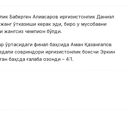
лик Бақберген Алиасқаров қирғизистонлик Даниэл
анг ўтказиши керак эди, бироқ у мусобақани
чи жангсиз чемпион бўлди.
ар ўртасидаги финал баҳсида Аман Қазанғапов
едали совриндори қирғизистонлик боксчи Эркин
н баҳсда ғалаба қозонди – 4:1.