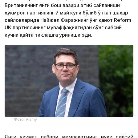
Британиянинг янги бош вазири этиб сайланиши
ҳукмрон партиянинг 7 май куни бўлиб ўтган шаҳар
сайловларида Найжел Фаражнинг ўнг қанот Reform
UK партиясининг муваффақиятидан сўнг сиёсий
кучни қайта тиклашга уриниши эди.
Фото: Alamy
Янги ҳукумат раҳбари мамлакатнинг ички сиёсий