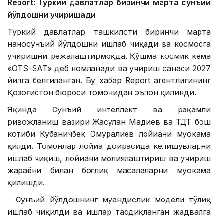
Report: Туркий давлатлар биринчи марта сунъий
йўлдошни учиришади
Туркий давлатлар ташкилоти биринчи марта
наносунъий йўлдошни ишлаб чиқади ва космосга
учиришни режалаштирмоқда. Қўшма космик кема
«OTS-SAT» деб номланади ва учириш санаси 2027
йилга белгиланган. Бу хабар Report агентлигининг
Қозоғистон бюроси томонидан эълон қилинди.
Яқинда Сунъий интеллект ва рақамли
ривожланиш вазири Жасулан Мадиев ва ТДТ бош
котиби Кубаничбек Омуралиев лойиҳани муҳокама
қилди. Томонлар лойиҳа доирасида келишувларни
ишлаб чиқиш, лойиҳани молиялаштириш ва учириш
жараёни билан боғлиқ масалаларни муҳокама
қилишди.
– Сунъий йўлдошнинг муҳандислик модели тўлиқ
ишлаб чиқилди ва ишлар тасдиқланган жадвалга