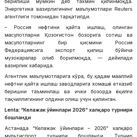
берилиши мумкин деб тахмин қилинмоқда.
Энергетика вазирлигининг маълумотлари Reuters
агентлиги томонидан тарқатилди.
– Россия нефтини қайта ишлаш, олинган
маҳсулотларни Қозоғистон бозорига сотиш ва
маҳсулотларнинг бир қисмини Россия
Федерациясига экспорт қилиш бўйича
музокаралар олиб борилмоқда, — дейилади
вазирлик хабарида.
Агентлик маълумотларига кўра, бу қадам маҳаллий
нефтни қайта ишлаш заводларига хомашё етказиб
беришни таъминлаш ва ички бозорда ёқилғи
тақчиллигининг олдини олиш учун қилинган.
Lentа: “Келажак ўйинлари 2026” халқаро турнири
бошланди
Астанада “Келажак ўйинлари – 2026” халқаро
мультиспорт турнири бошланди. Турнир