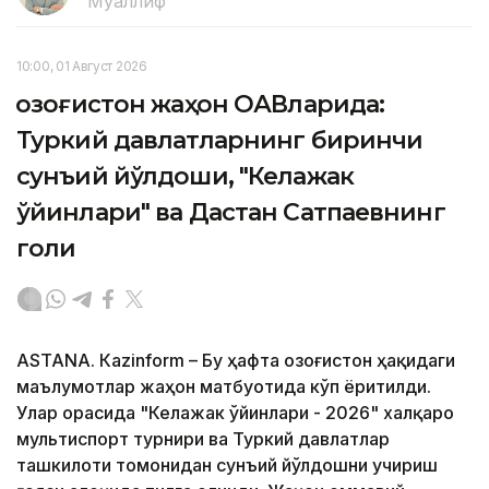
Муаллиф
10:00, 01 Август 2026
Қозоғистон жаҳон ОАВларида:
Туркий давлатларнинг биринчи
сунъий йўлдоши, "Келажак
ўйинлари" ва Дастан Сатпаевнинг
голи
ASTANА. Кazinform – Бу ҳафта Қозоғистон ҳақидаги
маълумотлар жаҳон матбуотида кўп ёритилди.
Улар орасида "Келажак ўйинлари - 2026" халқаро
мультиспорт турнири ва Туркий давлатлар
ташкилоти томонидан сунъий йўлдошни учириш