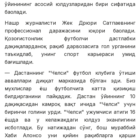
ўйинининг асосий юлдузларидан бири сифатида
баҳолади.
Нашр журналисти Жек Дрюри Сатпаевнинг
профессионал даражасини юқори баҳолади.
Қозоғистонлик футболчи дастлабки
дақиқаларданоқ рақиб дарвозасига гол урганини
таъкидлаб, унинг спорт карьераси умид
бағишлади.
— Дастаннинг "Челси" футбол клубига ўтиши
авваллари диққат марказида бўлган эди. Биз
мухлислар ёш футболчига катта қизиқиш
билдирганини пайқадик. Дастан ўйиннинг 10
дақиқасидан камроқ вақт ичида "Челси" учун
биринчи голини урди. "Челси" ҳужумчиси атиги 16
ёшда ва у келажакдаги юлдуз эканлигини
исботлади. Бу натижадан сўнг, бош мураббий
Хаби Алонсо уни қийин рақибларга қарши