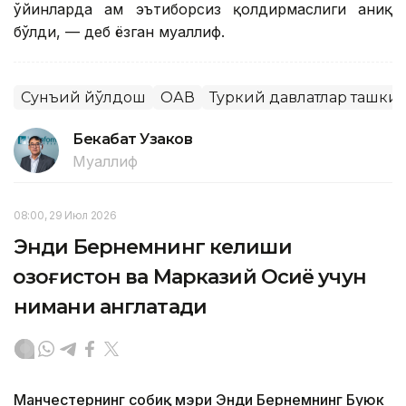
ўйинларда ҳам эътиборсиз қолдирмаслиги аниқ
бўлди, — деб ёзган муаллиф.
Сунъий йўлдош
ОАВ
Туркий давлатлар ташки
Бекабат Узаков
Муаллиф
08:00, 29 Июл 2026
Энди Бернемнинг келиши
Қозоғистон ва Марказий Осиё учун
нимани англатади
Манчестернинг собиқ мэри Энди Бернемнинг Буюк