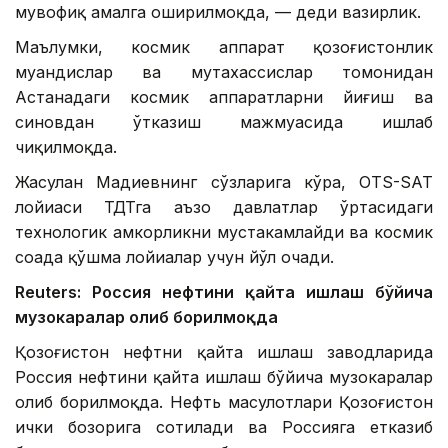
мувофиқ амалга оширилмоқда, — деди вазирлик.
Маълумки, космик аппарат қозоғистонлик
муҳандислар ва мутахассислар томонидан
Астанадаги космик аппаратларни йиғиш ва
синовдан ўтказиш мажмуасида ишлаб
чиқилмоқда.
Жасулан Мадиевнинг сўзларига кўра, OTS-SAT
лойиҳаси ТДТга аъзо давлатлар ўртасидаги
технологик ҳамкорликни мустаҳкамлайди ва космик
соҳада қўшма лойиҳалар учун йўл очади.
Reuters: Россия нефтини қайта ишлаш бўйича
музокаралар олиб борилмоқда
Қозоғистон нефтни қайта ишлаш заводларида
Россия нефтини қайта ишлаш бўйича музокаралар
олиб борилмоқда. Нефть маҳсулотлари Қозоғистон
ички бозорига сотилади ва Россияга етказиб