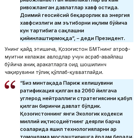
ривожланган давлатлар хавф остида.
Доимий геосиёсий беқарорлик ва энергия
хавфсизлиги ҳам эътиборни иқлим бўйича
кун тартибига сақлашни
қийинлаштирмоқда”, – деди Президент.
Унинг қайд этишича, Қозоғистон БМТнинг атроф-
муҳитни келажак авлодлар учун асраб-авайлаш
бўйича аниқ ҳаракатларга оид шошилинч
чақирувини тўлиқ қўллаб-қувватлайди.
“Биз минтақада Париж келишувини
ратификация қилган ва 2060 йилгача
углерод нейтраллиги стратегиясини қабул
қилган биринчи давлат бўлдик.
Қозоғистоннинг янги Экологик кодекси
миллий иқтисодиётнинг деярли барча
соҳаларида яшил технологияларни ҳар
томонлама мослаштиришга ёрдам беради.