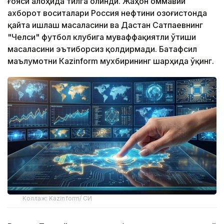
ғояси алоҳида тилга олинди. Жаҳон оммавий
ахборот воситалари Россия нефтини Қозоғистонда
қайта ишлаш масаласини ва Дастан Сатпаевнинг
"Челси" футбол клубига муваффақиятли ўтиши
масаласини эътиборсиз қолдирмади. Батафсил
маълумотни Кazinform мухбирининг шарҳида ўқинг.
Коллаж: Kazinform/ СИ