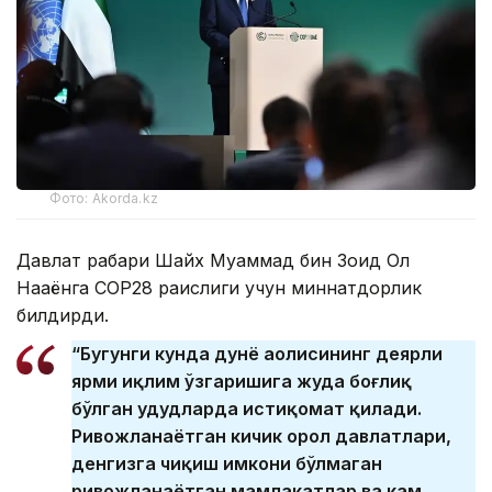
Фото: Akorda.kz
Давлат раҳбари Шайх Муҳаммад бин Зоид Ол
Наҳаёнга COP28 раислиги учун миннатдорлик
билдирди.
“Бугунги кунда дунё аҳолисининг деярли
ярми иқлим ўзгаришига жуда боғлиқ
бўлган ҳудудларда истиқомат қилади.
Ривожланаётган кичик орол давлатлари,
денгизга чиқиш имкони бўлмаган
ривожланаётган мамлакатлар ва кам