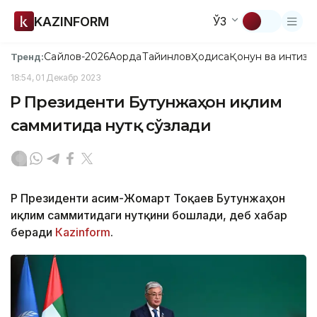
KAZINFORM
ЎЗ
Сайлов-2026
Ақорда
Тайинлов
Ҳодиса
Қонун ва интизо
Тренд:
18:54, 01 Декабр 2023
ҚР Президенти Бутунжаҳон иқлим
саммитида нутқ сўзлади
ҚР Президенти Қасим-Жомарт Тоқаев Бутунжаҳон
иқлим саммитидаги нутқини бошлади, деб хабар
беради
Каzinform
.