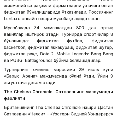
жисмоний ва рақамли форматларни ўз ичига олган
фиджитал йўналишларида ўтказилади. Россиянинг
Lenta.ru онлайн нашри мусобақа ҳақида ёзган.
Мусобақада 34 мамлакатдан 800 дан ортиқ
вакиллар иштирок этади. Турнирда спортчилар 8
йўналишда: фиджитал футбол, ​​фиджитал
баскетбол, ​​фиджитал яккакураш, фиджитал шутер,
фиджитал рақс, Dota 2, Mobile Legends: Bang Bang
ва PUBG: Battlegrounds бўйича беллашадилар.
Турнирнинг очилиш маросими 29 июль куни
«Барыс Арена» мажмуасида бўлиб ўтди. Ўйин 9
августгача давом этади.
The Chelsea Chronicle: Сатпаевнинг мавсумолди
фаолияти
Британиянинг The Chelsea Chronicle нашри Дастан
Сатпаевни «Челси» – «Уэстерн Сидней Уондерерс»