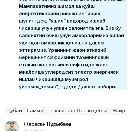
Мамлакатимиз шамол ва қуёш
энергетикасини ривожлантириш,
шунингдек, “яшил” водород ишлаб
чиқариш учун улкан салоҳиятга эга. Биз бу
салоҳиятни очиш учун ҳамкорларимиз билан
яқиндан ҳамкорлик қилишни давом
эттирамиз. Ураннинг жаҳон етказиб
беришнинг 43 фоизини таъминловчи
етакчи экспортчиси сифатида жаҳон
миқёсида углеродсиз электр энергияси
ишлаб чиқаришда муҳим рол
ўйнамоқдамиз”, – деди Давлат раҳбари.
Дубай
Саммит
Қозоғистон Президенти
Жаҳон
Жарасқан Нұрыбаев