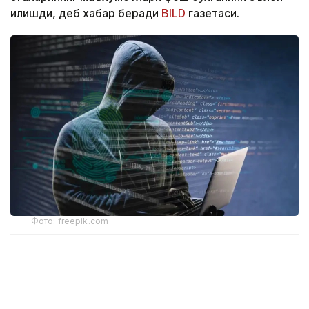
қилишди, деб хабар беради
BILD
газетаси.
Фото: freepik.com
Ҳодиса тахминан 31 минг юридик шахсга таъсир
кўрсатди. Мутахассислар фирибгарлик ва
товламачилик хавфи ортиши ҳақида