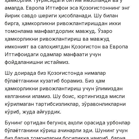
ҳамкорлик тўғрисидаги битим имзоланди ва у
амалда. Европа Иттифоқи эса Қозоғистоннинг энг
йирик савдо шериги ҳисобланади. Шу билан
бирга, ҳамкорликни ривожлантиришдан икки
томонлама манфаатдорлик мавжуд. Ўзаро
ҳамкорликни ривожлантириш ва мавжуд
имконият ва салоҳиятдан Қозоғистон ва Европа
Иттифоқидаги одамлар манфаати учун
фойдаланишни истаймиз.
Шу доирада биз Қозоғистонда нималар
бўлаётганини кузатиб борамиз. Биз ҳам
ҳамкорликни ривожлантириш учун қўлимиздан
келганини қиламиз. Шу боис, юртингизда мисли
кўрилмаган тартибсизликлар, зўравонликларни
кўриб, жуда қайғурдик.
Бунинг ортидан бегуноҳ аҳоли орасида қурбонлар
бўлаётганини кўриш ачинарли эди. Шунинг учун
биз барча томонларни босиқликка чақириб, барча