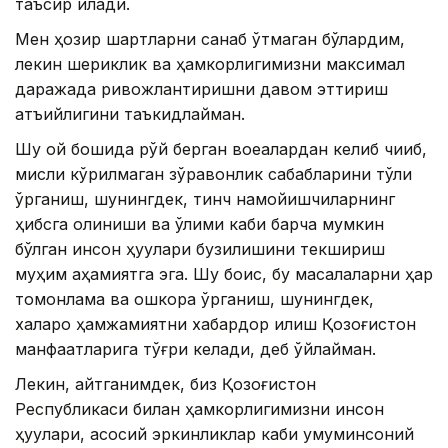
таъсир қилади.
Мен ҳозир шартларни санаб ўтмаган бўлардим,
лекин шериклик ва ҳамкорлигимизни максимал
даражада ривожлантиришни давом эттириш
қатъийлигини таъкидлайман.
Шу ой бошида рўй берган воқеалардан келиб чиқиб,
мисли кўрилмаган зўравонлик сабабларини тўлиқ
ўрганиш, шунингдек, тинч намойишчиларнинг
ҳибсга олиниши ва ўлими каби барча мумкин
бўлган инсон ҳуқуқлари бузилишини текшириш
муҳим аҳамиятга эга. Шу боис, бу масалаларни ҳар
томонлама ва ошкора ўрганиш, шунингдек,
халқаро ҳамжамиятни хабардор қилиш Қозоғистон
манфаатларига тўғри келади, деб ўйлайман.
Лекин, айтганимдек, биз Қозоғистон
Республикаси билан ҳамкорлигимизни инсон
ҳуқуқлари, асосий эркинликлар каби умуминсоний