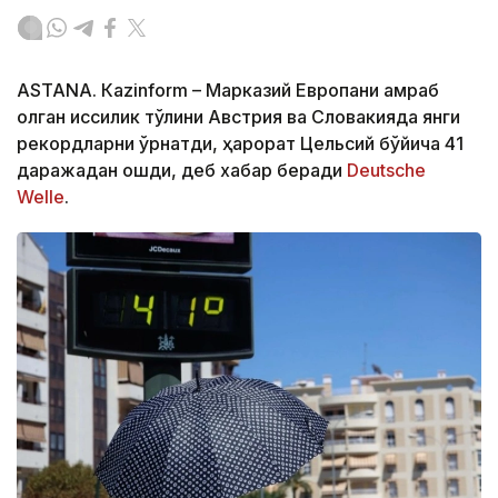
ASTANА. Кazinform – Марказий Европани қамраб
олган иссиқлик тўлқини Австрия ва Словакияда янги
рекордларни ўрнатди, ҳарорат Цельсий бўйича 41
даражадан ошди, деб хабар беради
Deutsche
Welle
.