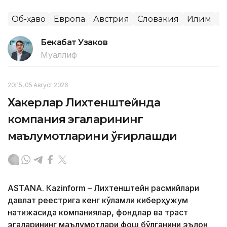
Об-ҳаво
Европа
Австрия
Словакия
Иқлим
Ж
Бекабат Узаков
Муаллиф
20:15, 05 Август 2026
Хакерлар Лихтенштейнда
компания эгаларининг
маълумотларини ўғирлашди
ASTANА. Кazinform – Лихтенштейн расмийлари
давлат реестрига кенг кўламли киберҳужум
натижасида компаниялар, фондлар ва траст
эгаларининг маълумотлари фош бўлганини эълон