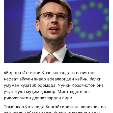
«Европа Иттифоқи Қозоғистондаги вазиятни
нафақат қайғули январ воқеаларидан кейин, балки
умуман кузатиб бормоқда. Чунки Қозоғистон биз
учун жуда муҳим ҳамкор. Минтақадаги энг
ривожланган давлатлардан бири.
Томонлар ўртасида Кенгайтирилган шериклик ва