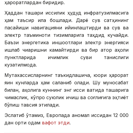
ҳароратлардан биридир.
Ҳаддан ташқари иссиқлик ҳудуд инфратузилмасига
ҳам таъсир қила бошлади. Дарё сув сатҳининг
пасайиши навигацияни қийинлаштирди ва сув ва
электр таъминоти тизимларига таҳдид кучайди.
Баъзи энергетика иншоотлари электр энергияси
ишлаб чиқаришни камайтирди ва бир қатор аҳоли
пунктларида ичимлик суви танқислиги
кузатилмоқда.
Мутахассисларнинг таъкидлашича, юқори ҳарорат
яқин кунларда ҳам сақланиб қолади. Шу муносабат
билан, аҳолига куннинг энг иссиқ вақтида ташқарига
чиқмаслик, кўпроқ суюқлик ичиш ва соғлиғига эҳтиёт
бўлиш тавсия этилади.
Эслатиб ўтамиз, Европада аномал иссиқдан 12 000
дан ортиқ одам
вафот этди
.