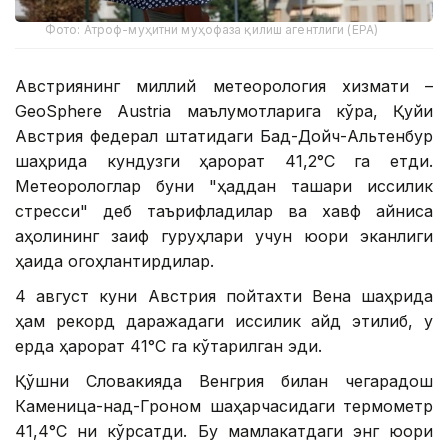
Фото: Атроф-муҳитни муҳофаза қилиш агентлиги (EPA)
Австриянинг миллий метеорология хизмати –
GeoSphere Austria маълумотларига кўра, Қуйи
Австрия федерал штатидаги Бад-Дойч-Альтенбур
шаҳрида кундузги ҳарорат 41,2°С га етди.
Метеорологлар буни "ҳаддан ташқари иссиқлик
стресси" деб таърифладилар ва хавф айниқса
аҳолининг заиф гуруҳлари учун юқори эканлиги
ҳақида огоҳлантирдилар.
4 август куни Австрия пойтахти Вена шаҳрида
ҳам рекорд даражадаги иссиқлик қайд этилиб, у
ерда ҳарорат 41°С га кўтарилган эди.
Қўшни Словакияда Венгрия билан чегарадош
Каменица-над-Гроном шаҳарчасидаги термометр
41,4°С ни кўрсатди. Бу мамлакатдаги энг юқори