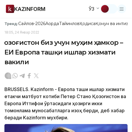
KAZINFORM
ЎЗ
Сайлов-2026
Ақорда
Тайинлов
Ҳодиса
Қонун ва интизо
Тренд:
18:05, 24 Январ 2022
Қозоғистон биз учун муҳим ҳамкор –
ЕИ Европа ташқи ишлар хизмати
вакили
BRUSSELS. Kazinform - Европа ташқи ишлар хизмати
етакчи матбуот котиби Петер Стано Қозоғистон ва
Европа Иттифоқи ўртасидаги ҳозирги икки
томонлама муносабатларга изоҳ берди, деб хабар
беради Kazinform мухбири.