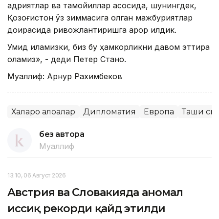
қадриятлар ва тамойиллар асосида, шунингдек,
Қозоғистон ўз зиммасига олган мажбуриятлар
доирасида ривожлантиришга қарор қилдик.
Умид қиламизки, биз бу ҳамкорликни давом эттира
оламиз», - деди Петер Стано.
Муаллиф: Арнур Рахимбеков
Халқаро алоқалар
Дипломатия
Европа
Ташқи си
без автора
Муаллиф
13:10, 06 Август 2026
Австрия ва Словакияда аномал
иссиқ рекорди қайд этилди