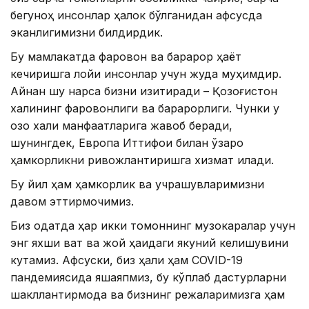
бегуноҳ инсонлар ҳалок бўлганидан афсусда
эканлигимизни билдирдик.
Бу мамлакатда фаровон ва барқарор ҳаёт
кечиришга лойиқ инсонлар учун жуда муҳимдир.
Айнан шу нарса бизни қизиқтиради – Қозоғистон
халқининг фаровонлиги ва барқарорлиги. Чунки у
қозоқ халқи манфаатларига жавоб беради,
шунингдек, Европа Иттифоқи билан ўзаро
ҳамкорликни ривожлантиришга хизмат қилади.
Бу йил ҳам ҳамкорлик ва учрашувларимизни
давом эттирмоқчимиз.
Биз одатда ҳар икки томоннинг музокаралар учун
энг яхши вақт ва жой ҳақидаги якуний келишувини
кутамиз. Афсуски, биз ҳали ҳам COVID-19
пандемиясида яшаяпмиз, бу кўплаб дастурларни
шакллантирмоқда ва бизнинг режаларимизга ҳам