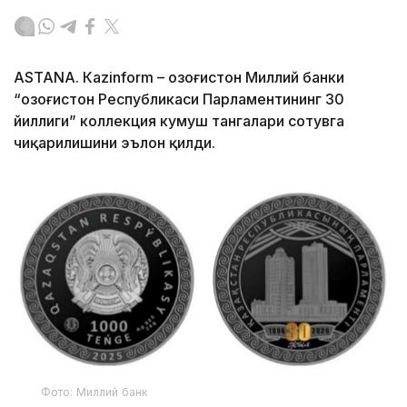
ASTANА. Кazinform – Қозоғистон Миллий банки
“Қозоғистон Республикаси Парламентининг 30
йиллиги” коллекция кумуш тангалари сотувга
чиқарилишини эълон қилди.
Фото: Миллий банк