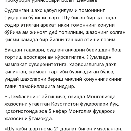
прокурори ўринбосари Болат Дембаев.
Судланган шахс қабул қилувчи томоннинг
фуқароси бўлиши шарт. Шу билан бир қаторда
содир этилган ҳаракат икки томоннинг қонуни
бўйича ҳам жиноят деб топилиши, жазонинг қолган
қисми камида бир йилни ташкил этиши лозим.
Бундан ташқари, судланганларни беришдан бош
тортиш асослари ҳам кўрсатилган. Жумладан,
мамлакат суверенитетига, хафвсизлигига дахл
қилинган, жамоат тартиби бузиладиган бўлса,
ундай шахсларни бериш миллий қонунчиликнинг
таянч тамойилларига зиддир.
Б.Дембаевнинг айтишича, ҳозирда Монголияда
жазосини ўтаётган Қозоғистон фуқаролари йўқ.
Қозоғистонда эса 5 нафар Монголия фуқароси
жазосини ўтамоқда.
«Шу каби шартнома 21 давлат билан имзоланган.