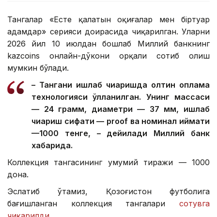
Тангалар «Есте қалатын оқиғалар мен біртуар
адамдар» серияси доирасида чиқарилган. Уларни
2026 йил 10 июлдан бошлаб Миллий банкнинг
kazcoins онлайн-дўкони орқали сотиб олиш
мумкин бўлади.
– Тангани ишлаб чиқаришда олтин қоплама
технологияси қўлланилган. Унинг массаси
— 24 грамм, диаметри — 37 мм, ишлаб
чиқариш сифати — proof ва номинал қиймати
—1000 тенге, – дейилади Миллий банк
хабарида.
Коллекция тангасининг умумий тиражи — 1000
дона.
Эслатиб ўтамиз, Қозоғистон футболига
бағишланган коллекция тангалари
сотувга
чиқарилди
.