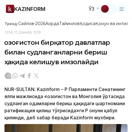
KAZINFORM
ЎЗ
Сайлов-2026
Ақорда
Тайинлов
Ҳодиса
Қонун ва интизо
Тренд:
12:54, 12 Декабр 2019
Қозоғистон бирқатор давлатлар
билан судланганларни бериш
ҳақида келишув имзолайди
NUR-SULTAN. Kazinform – ҚР Парламенти Сенатининг
ялпи мажлисида «Қозоғистон ва Монголия ўртасида
судланган одамларни бериш ҳақидаги шартномани
ратификация қилиш тўғрисида»ги ҚР Қонуни қабул
қилинди, деб хабар беради Kazinform мухбири.