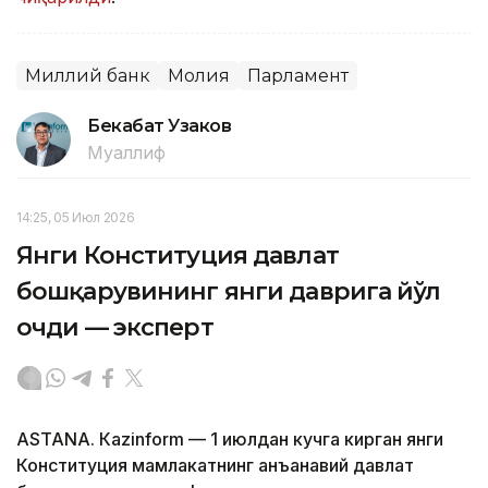
Миллий банк
Молия
Парламент
Бекабат Узаков
Муаллиф
14:25, 05 Июл 2026
Янги Конституция давлат
бошқарувининг янги даврига йўл
очди — эксперт
ASTANА. Кazinform — 1 июлдан кучга кирган янги
Конституция мамлакатнинг анъанавий давлат