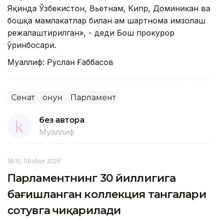
Яқинда Ўзбекистон, Вьетнам, Кипр, Доминикан ва
бошқа мамлакатлар билан ҳам шартнома имзолаш
режалаштирилган», - деди Бош прокурор
ўринбосари.
Муаллиф: Руслан Ғаббасов
Сенат
Қонун
Парламент
без автора
Муаллиф
18:10, 09 Июл 2026
Парламентнинг 30 йиллигига
бағишланган коллекция тангалари
сотувга чиқарилади