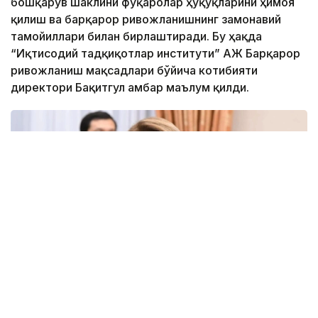
бошқарув шаклини фуқаролар ҳуқуқларини ҳимоя
қилиш ва барқарор ривожланишнинг замонавий
тамойиллари билан бирлаштиради. Бу ҳақда
“Иқтисодий тадқиқотлар институти” АЖ Барқарор
ривожланиш мақсадлари бўйича котибияти
директори Бақитгул Қамбар маълум қилди.
Фото: Иқтисодий тадқиқотлар институти