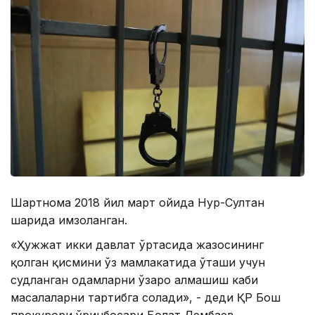
Шартнома 2018 йил март ойида Нур-Султан
шаҳрида имзоланган.
«Ҳужжат икки давлат ўртасида жазосининг
қолган қисмини ўз мамлакатида ўташи учун
судланган одамларни ўзаро алмашиш каби
масалаларни тартибга солади», - деди ҚР Бош