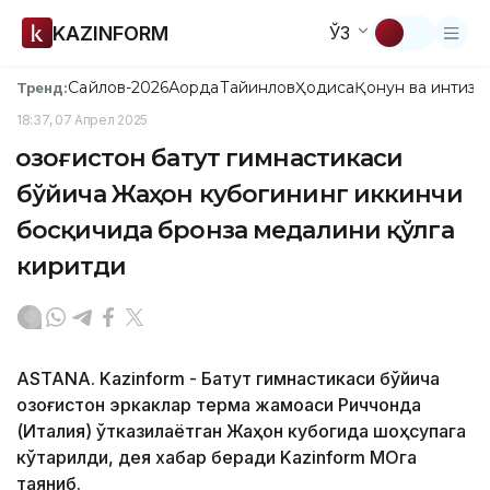
KAZINFORM
ЎЗ
Сайлов-2026
Ақорда
Тайинлов
Ҳодиса
Қонун ва интизо
Тренд:
18:37, 07 Апрел 2025
Қозоғистон батут гимнастикаси
бўйича Жаҳон кубогининг иккинчи
босқичида бронза медалини қўлга
киритди
ASTANA. Kazinform - Батут гимнастикаси бўйича
Қозоғистон эркаклар терма жамоаси Риччонда
(Италия) ўтказилаётган Жаҳон кубогида шоҳсупага
кўтарилди, дея хабар беради Kazinform МОҚга
таяниб.