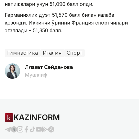
натижалари учун 51,090 балл олди.
Германиялик дуэт 51,570 балл билан ғалаба
қозонди. Иккинчи ўринни Франция спортчилари
эгаллади – 51,350 балл.
Гимнастика
Италия
Спорт
Ляззат Сейданова
Муаллиф
KAZINFORM