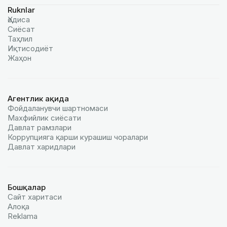
Ruknlar
Ҳодиса
Сиёсат
Таҳлил
Иқтисодиёт
Жаҳон
Агентлик ҳақида
Фойдаланувчи шартномаси
Махфийлик сиёсати
Давлат рамзлари
Коррупцияга қарши курашиш чоралари
Давлат харидлари
Бошқалар
Сайт харитаси
Алоқа
Reklamа