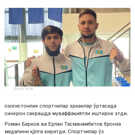
Фото: НОК
Қозоғистонлик спортчилар эркаклар ўртасида
синхрон сакрашда муваффақиятли иштирок этди.
Роман Барков ва Ерлан Тасманамбетов бронза
медалини қўлга киритди. Спортчилар ўз