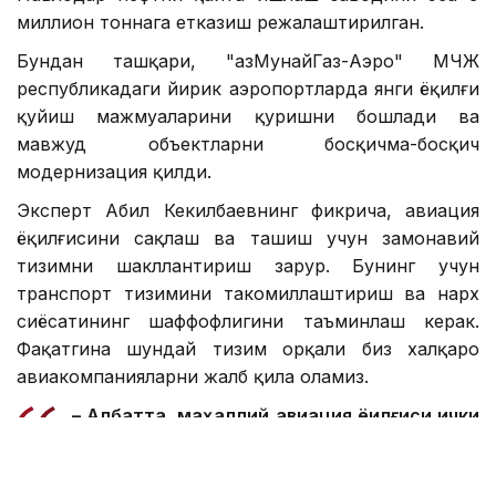
миллион тоннага етказиш режалаштирилган.
Бундан ташқари, "ҚазМунайГаз-Аэро" МЧЖ
республикадаги йирик аэропортларда янги ёқилғи
қуйиш мажмуаларини қуришни бошлади ва
мавжуд объектларни босқичма-босқич
модернизация қилди.
Эксперт Абил Кекилбаевнинг фикрича, авиация
ёқилғисини сақлаш ва ташиш учун замонавий
тизимни шакллантириш зарур. Бунинг учун
транспорт тизимини такомиллаштириш ва нарх
сиёсатининг шаффофлигини таъминлаш керак.
Фақатгина шундай тизим орқали биз халқаро
авиакомпанияларни жалб қила оламиз.
– Албатта, маҳаллий авиация ёқилғиси ички
бозор ва халқаро йўловчи рейсларининг
талабини қондиради. Аммо бу