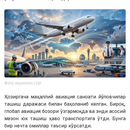
Фото: Kazinform / СИ
Ҳозиргача маҳаллий авиация саноати йўловчилар
ташиш даражаси билан баҳоланиб келган. Бироқ,
глобал авиация бозори ўзгармоқда ва энди асосий
мезон юк ташиш ҳаво транспортига ўтди. Бунга
бир нечта омиллар таъсир кўрсатди.