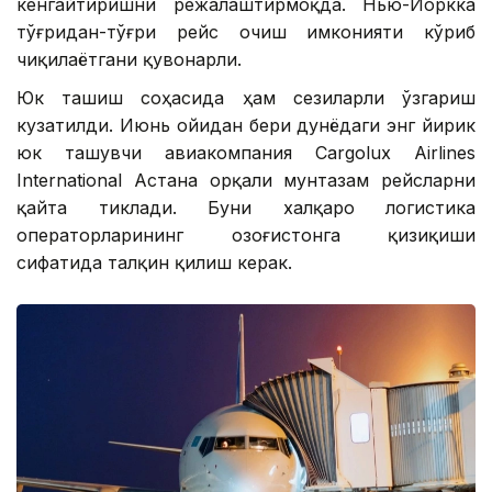
кенгайтиришни режалаштирмоқда. Нью-Йоркка
тўғридан-тўғри рейс очиш имконияти кўриб
чиқилаётгани қувонарли.
Юк ташиш соҳасида ҳам сезиларли ўзгариш
кузатилди. Июнь ойидан бери дунёдаги энг йирик
юк ташувчи авиакомпания Cargolux Airlines
International Астана орқали мунтазам рейсларни
қайта тиклади. Буни халқаро логистика
операторларининг Қозоғистонга қизиқиши
сифатида талқин қилиш керак.