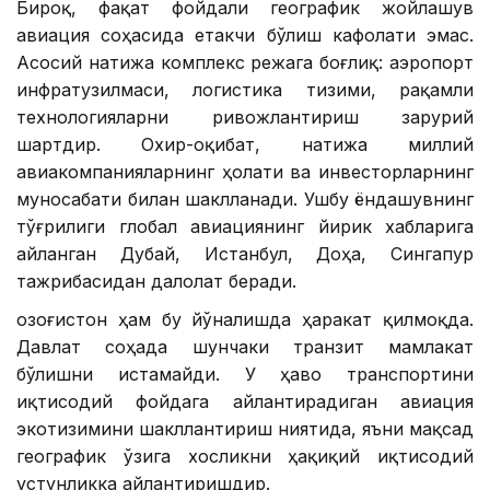
Бироқ, фақат фойдали географик жойлашув
авиация соҳасида етакчи бўлиш кафолати эмас.
Асосий натижа комплекс режага боғлиқ: аэропорт
инфратузилмаси, логистика тизими, рақамли
технологияларни ривожлантириш зарурий
шартдир. Охир-оқибат, натижа миллий
авиакомпанияларнинг ҳолати ва инвесторларнинг
муносабати билан шаклланади. Ушбу ёндашувнинг
тўғрилиги глобал авиациянинг йирик хабларига
айланган Дубай, Истанбул, Доҳа, Сингапур
тажрибасидан далолат беради.
Қозоғистон ҳам бу йўналишда ҳаракат қилмоқда.
Давлат соҳада шунчаки транзит мамлакат
бўлишни истамайди. У ҳаво транспортини
иқтисодий фойдага айлантирадиган авиация
экотизимини шакллантириш ниятида, яъни мақсад
географик ўзига хосликни ҳақиқий иқтисодий
устунликка айлантиришдир.