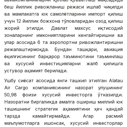
беш йиллик ривожланиш режаси ишлаб чиқилди
ва мамлакатга юк самолётларини импорт қилиш
учун 12 йиллик божхона тўловларидан озод қилиш
жорий этилди. Давлат махсус иқтисодий
зоналарнинг имкониятларини кенгайтиришни ва
улар асосида 6 та аэропортни ривожлантиришни
режалаштирмоқда. Бундан ташқари, авиация
ёқилғисининг барқарор таъминотини таъминлаш
ва хусусий инвестицияларни жалб қилишга
устувор аҳамият берилади.
Ушбу сиёсат асосида янги ташкил этилган Alatau
Air Cargo компаниясининг назорат улушининг
50,98 фоизи хусусий инвесторга ўтказилди.
Назоратни биргаликда амалга ошириш миллий юк
ташишнинг стратегик аҳамиятини ҳеч қандай
тарзда камайтирмайди. Агар расмий
маълумотларга ишонсак, хусусий инвесторлар