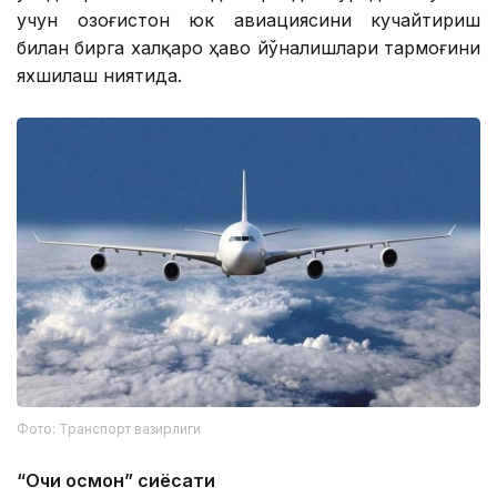
учун Қозоғистон юк авиациясини кучайтириш
билан бирга халқаро ҳаво йўналишлари тармоғини
яхшилаш ниятида.
Фото: Транспорт вазирлиги
“Очиқ осмон” сиёсати