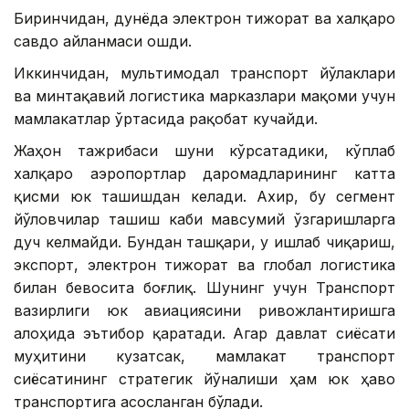
Биринчидан, дунёда электрон тижорат ва халқаро
савдо айланмаси ошди.
Иккинчидан, мультимодал транспорт йўлаклари
ва минтақавий логистика марказлари мақоми учун
мамлакатлар ўртасида рақобат кучайди.
Жаҳон тажрибаси шуни кўрсатадики, кўплаб
халқаро аэропортлар даромадларининг катта
қисми юк ташишдан келади. Ахир, бу сегмент
йўловчилар ташиш каби мавсумий ўзгаришларга
дуч келмайди. Бундан ташқари, у ишлаб чиқариш,
экспорт, электрон тижорат ва глобал логистика
билан бевосита боғлиқ. Шунинг учун Транспорт
вазирлиги юк авиациясини ривожлантиришга
алоҳида эътибор қаратади. Агар давлат сиёсати
муҳитини кузатсак, мамлакат транспорт
сиёсатининг стратегик йўналиши ҳам юк ҳаво
транспортига асосланган бўлади.