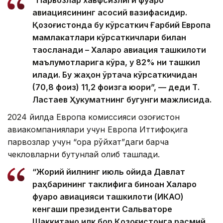
“Парвозлар хавфсизлиги фуқаро
авиациясининг асосий вазифасидир.
Қозоғистонда бу кўрсаткич Ғарбий Европа
мамлакатлари кўрсаткичлари билан
таққосланади – Халқаро авиация ташкилоти
маълумотларига кўра, у 82% ни ташкил
қилади. Бу жаҳон ўртача кўрсаткичидан
(70,8 фоиз) 11,2 фоизга юқори”, — деди Т.
Ластаев Ҳукуматнинг бугунги мажлисида.
2024 йилда Европа комиссияси Қозоғистон
авиакомпаниялари учун Европа Иттифоқига
парвозлар учун “Қора рўйхат”даги барча
чекловларни бутунлай олиб ташлади.
“Жорий йилнинг июль ойида Давлат
раҳбарининг таклифига биноан Халқаро
фуқаро авиацияси ташкилоти (ИКАО)
кенгаши президенти Сальваторе
Шаккитано илк бор Қозоғистонга расмий