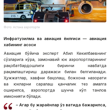
Фото: Астана аэропорти
Инфратузилма ва авиация ёқилғиси — авиация
хабининг асоси
Авиация бўйича эксперт Абил Кекилбаевнинг
сўзларига кўра, замонавий юк аэропортларининг
рақобатбардошлиги биринчи навбатда
рақамлаштириш даражаси билан белгиланади.
Ҳужжатлар, хавфни баҳолаш, божхона назорати
ва юкларни саралаш қанчалик тез амалга
оширилса, аэропортда шунча кўп танлов
имконияти бўлади.
– Агар бу жараёнлар ўз вақтида бажарилса,