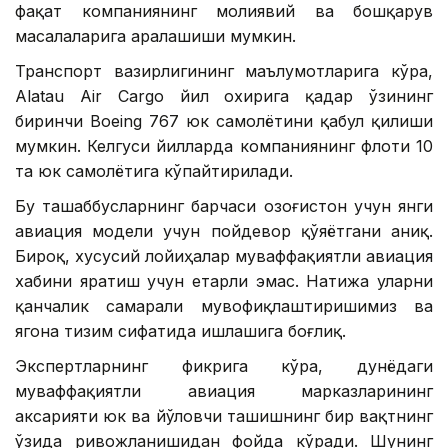
фақат компаниянинг молиявий ва бошқарув
масалаларига аралашиши мумкин.
Транспорт вазирлигининг маълумотларига кўра,
Alatau Air Cargo йил охирига қадар ўзининг
биринчи Boeing 767 юк самолётини қабул қилиши
мумкин. Келгуси йилларда компаниянинг флоти 10
та юк самолётига кўпайтирилади.
Бу ташаббусларнинг барчаси Қозоғистон учун янги
авиация модели учун пойдевор қўяётгани аниқ.
Бироқ, хусусий лойиҳалар муваффақиятли авиация
хабини яратиш учун етарли эмас. Натижа уларни
қанчалик самарали мувофиқлаштиришимиз ва
ягона тизим сифатида ишлашига боғлиқ.
Экспертларнинг фикрига кўра, дунёдаги
муваффақиятли авиация марказларининг
аксарияти юк ва йўловчи ташишнинг бир вақтнинг
ўзида ривожланишидан фойда кўради. Шунинг