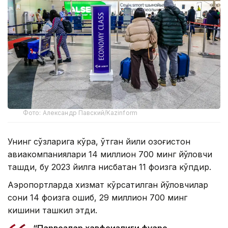
Фото: Александр Павский/Kazinform
Унинг сўзларига кўра, ўтган йили Қозоғистон
авиакомпаниялари 14 миллион 700 минг йўловчи
ташди, бу 2023 йилга нисбатан 11 фоизга кўпдир.
Аэропортларда хизмат кўрсатилган йўловчилар
сони 14 фоизга ошиб, 29 миллион 700 минг
кишини ташкил этди.