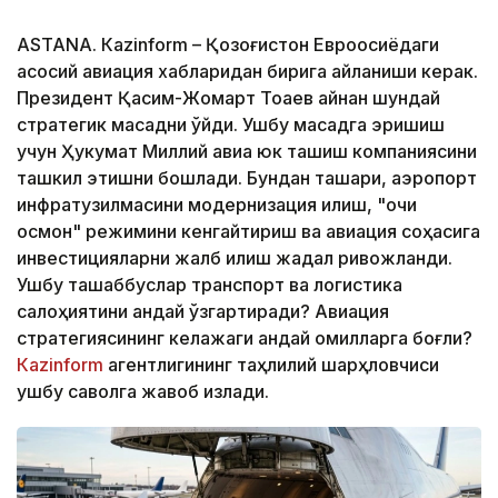
ASTANА. Кazinform – Қозоғистон Евроосиёдаги
асосий авиация хабларидан бирига айланиши керак.
Президент Қасим-Жомарт Тоқаев айнан шундай
стратегик мақсадни қўйди. Ушбу мақсадга эришиш
учун Ҳукумат Миллий авиа юк ташиш компаниясини
ташкил этишни бошлади. Бундан ташқари, аэропорт
инфратузилмасини модернизация қилиш, "очиқ
осмон" режимини кенгайтириш ва авиация соҳасига
инвестицияларни жалб қилиш жадал ривожланди.
Ушбу ташаббуслар транспорт ва логистика
салоҳиятини қандай ўзгартиради? Авиация
стратегиясининг келажаги қандай омилларга боғлиқ?
Кazinform
агентлигининг таҳлилий шарҳловчиси
ушбу саволга жавоб излади.