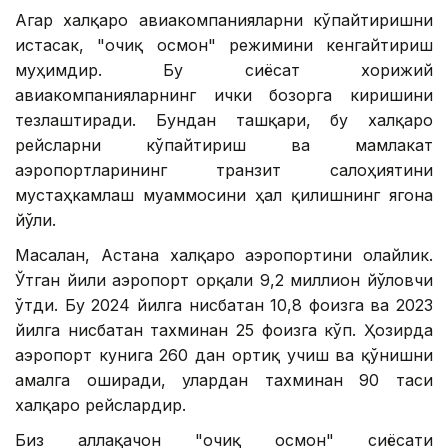
Агар халқаро авиакомпанияларни кўпайтиришни
истасак, "очиқ осмон" режимини кенгайтириш
муҳимдир. Бу сиёсат хорижий
авиакомпанияларнинг ички бозорга киришини
тезлаштиради. Бундан ташқари, бу халқаро
рейсларни кўпайтириш ва мамлакат
аэропортларининг транзит салоҳиятини
мустаҳкамлаш муаммосини ҳал қилишнинг ягона
йўли.
Масалан, Астана халқаро аэропортини олайлик.
Ўтган йили аэропорт орқали 9,2 миллион йўловчи
ўтди. Бу 2024 йилга нисбатан 10,8 фоизга ва 2023
йилга нисбатан тахминан 25 фоизга кўп. Ҳозирда
аэропорт кунига 260 дан ортиқ учиш ва қўнишни
амалга оширади, улардан тахминан 90 таси
халқаро рейслардир.
Биз аллақачон "очиқ осмон" сиёсати