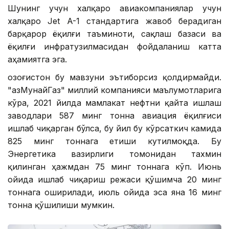
Шунинг учун халқаро авиакомпаниялар учун
халқаро Jet A-1 стандартига жавоб берадиган
барқарор ёқилғи таъминоти, сақлаш базаси ва
ёқилғи инфратузилмасидан фойдаланиш катта
аҳамиятга эга.
Қозоғистон бу мавзуни эътиборсиз қолдирмайди.
"ҚазМунайГаз" миллий компанияси маълумотларига
кўра, 2021 йилда мамлакат нефтни қайта ишлаш
заводлари 587 минг тонна авиация ёқилғиси
ишлаб чиқарган бўлса, бу йил бу кўрсаткич камида
825 минг тоннага етиши кутилмоқда. Бу
Энергетика вазирлиги томонидан тахмин
қилинган ҳажмдан 75 минг тоннага кўп. Июнь
ойида ишлаб чиқариш режаси қўшимча 20 минг
тоннага оширилади, июль ойида эса яна 16 минг
тонна қўшилиши мумкин.