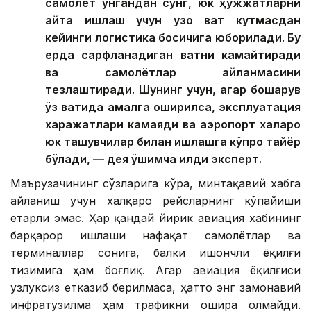
самолёт қўнгандан сўнг, юк ҳужжатларни
қайта ишлаш учун узоқ вақт кутмасдан
кейинги логистика босқичига юборилади. Бу
ерда сарфланадиган вақтни камайтиради
ва самолётлар айланмасини
тезлаштиради. Шунинг учун, агар бошқарув
ўз вақтида амалга оширилса, эксплуатация
харажатлари камаяди ва аэропорт халқаро
юк ташувчилар билан ишлашга кўпроқ тайёр
бўлади, — дея қўшимча қилди эксперт.
Маърузачининг сўзларига кўра, минтақавий хабга
айланиш учун халқаро рейсларнинг кўпайиши
етарли эмас. Ҳар қандай йирик авиация хабининг
барқарор ишлаши нафақат самолётлар ва
терминаллар сонига, балки ишончли ёқилғи
тизимига ҳам боғлиқ. Агар авиация ёқилғиси
узлуксиз етказиб берилмаса, ҳатто энг замонавий
инфратузилма ҳам трафикни ошира олмайди.