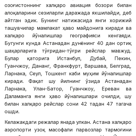
Қозоғистоннинг халқаро авиация бозори билан
алоқаларини сезиларли даражада яхшилайди, деб
айтган эдик. Бунинг натижасида янги хорижий
ташувчилар мамлакат ҳаво майдонига киради ва
халқаро йўналишлар географияси кенгаяди.
Бугунги кунда Астанадан дунёнинг 40 дан ортиқ
шаҳарларига тўғридан-тўғри рейслар мавжуд.
Булар қаторига Истанбул, Дубай, Пекин,
Гуанчжоу, Дананг, Франкфурт, Варшава, Белград,
Ларнака, Сеул, Тошкент каби муҳим йўналишлар
киради. Фақат шу йилнинг ўзида Астанадан
Ларнака, Улан-Батор, Гуанчжоу, Ереван ва
Даламанга янги ҳаво йўналишлари очилди, шу
билан халқаро рейслар сони 42 тадан 47 тагача
ошди.
Келажакдаги режалар янада улкан. Астана халқаро
аэропорти узоқ масофали парвозлар тармоғини