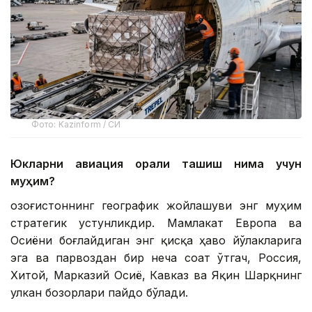
Фото: Kazinform / СИ
Юкларни авиация орқали ташиш нима учун
муҳим?
Қозоғистоннинг географик жойлашуви энг муҳим
стратегик устунликдир. Мамлакат Европа ва
Осиёни боғлайдиган энг қисқа ҳаво йўлакларига
эга ва парвоздан бир неча соат ўтгач, Россия,
Хитой, Марказий Осиё, Кавказ ва Яқин Шарқнинг
улкан бозорлари пайдо бўлади.