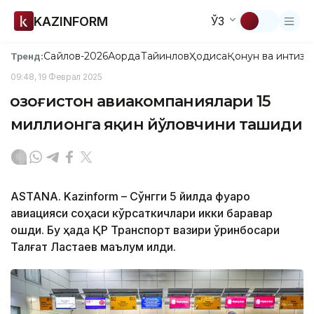
KAZINFORM
ЎЗ
Сайлов-2026
Ақорда
Тайинлов
Ҳодиса
Қонун ва интизо
Тренд:
09:48, 19 Феврал 2025
Қозоғистон авиакомпаниялари 15
миллионга яқин йўловчини ташиди
ASTANA. Kazinform – Сўнгги 5 йилда фуқаро
авиацияси соҳаси кўрсаткичлари икки баравар
ошди. Бу ҳақда ҚР Транспорт вазири ўринбосари
Талғат Ластаев маълум қилди.