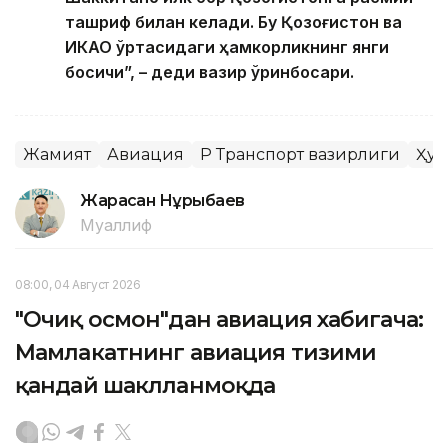
ташриф билан келади. Бу Қозоғистон ва
ИКАО ўртасидаги ҳамкорликнинг янги
босқичи”, – деди вазир ўринбосари.
Жамият
Авиация
ҚР Транспорт вазирлиги
Ҳук
Жарасқан Нұрыбаев
Муаллиф
08:00, 04 Август 2026
"Очиқ осмон"дан авиация хабигача:
Мамлакатнинг авиация тизими
қандай шаклланмоқда