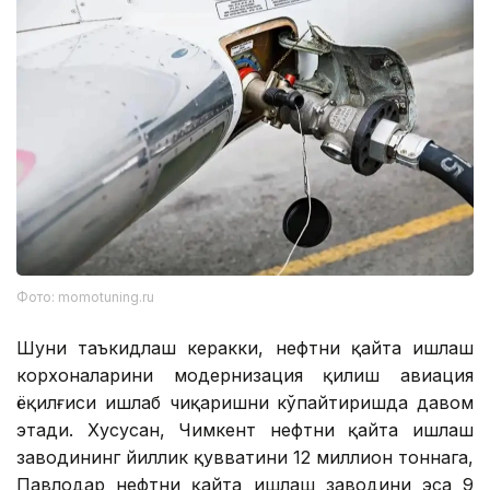
Фото: momotuning.ru
Шуни таъкидлаш керакки, нефтни қайта ишлаш
корхоналарини модернизация қилиш авиация
ёқилғиси ишлаб чиқаришни кўпайтиришда давом
этади. Хусусан, Чимкент нефтни қайта ишлаш
заводининг йиллик қувватини 12 миллион тоннага,
Павлодар нефтни қайта ишлаш заводини эса 9