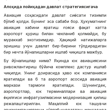
Алоҳида лойиҳадан давлат стратегиясигача
Авиация соҳасидаги давлат сиёсати тизимли
бўлиб қолди. Бунинг эса сабаби бор. Ҳукуматнинг
авиация хабини яратиш ғояси фақат катта
аэропорт қуриш билан чекланиб қолмайди, бу
мураккаб экотизимдир. Ҳақиқий натижаларга
эришиш учун давлат бир-бирини тўлдирадиган
бир нечта йўналишларни ишлаб чиқишга мажбур.
Бу йўналишлар нима? Яқинда юк авиациясини
ривожлантириш бўйича комплекс дастур ишлаб
чиқилди. Унинг доирасида ҳаво юк компанияси
яратилади ва 6 та аэропорт асосида авиация
маркази тармоғи яратилади. Шунингдек,
аэропортлар, юк терминаллари ва авиация
ёқилғиси инфратузилмасини модернизация қилиш
режалаштирилган. Маҳаллий юк ташувчи
авиакомпанияларни қўллаб-қувватлаш мақсадида