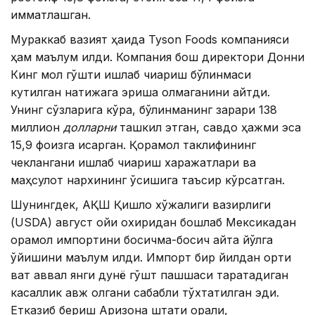
қимматлашган.
Мураккаб вазият ҳақида Tyson Foods компанияси
ҳам маълум қилди. Компания бош директори Донни
Кинг мол гўшти ишлаб чиқариш бўлинмаси
кутилган натижага эриша олмаганини айтди.
Унинг сўзларига кўра, бўлинманинг зарари 138
миллион
долларни
ташкил этган, савдо ҳажми эса
15,9 фоизга қисқарган. Қорамол таклифининг
чеклангани ишлаб чиқариш харажатлари ва
маҳсулот нархининг ўсишига таъсир кўрсатган.
Шунингдек, АҚШ Қишлоқ хўжалиги вазирлиги
(USDA) август ойи охиридан бошлаб Мексикадан
қорамол импортини босқичма-босқич қайта йўлга
қўйишини маълум қилди. Импорт бир йилдан ортиқ
вақт аввал янги дунё гўшт пашшаси тарқатадиган
касаллик авж олгани сабабли тўхтатилган эди.
Етказиб бериш Аризона штати орқали,