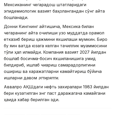
Мексиканинг чегарадош штатларидаги
эпидемиологик вазият баҳолангандан сўнг қайта
бошланади.
Донни Кингнинг айтишича, Мексика билан
чегаранинг қайта очилиши узоқ муддатда қорамол
етказиб бериш ҳажмини яхшилаши мумкин. Бироқ
бу яқин вақтда юзага келган тақчиллик муаммосини
тўлиқ ҳал қилмайди. Компания вазият 2027 йилдан
бошлаб босқичма-босқич яхшиланишига умид
билдириб, ишлаб чиқариш самарадорлигини
ошириш ва харажатларни камайтириш бўйича
ишларни давом
эттиряпти
.
Аввалроқ АҚШдаги нефть захиралари 1983 йилдан
бери кузатилган энг паст даражагача камайгани
ҳақида хабар берилган эди.