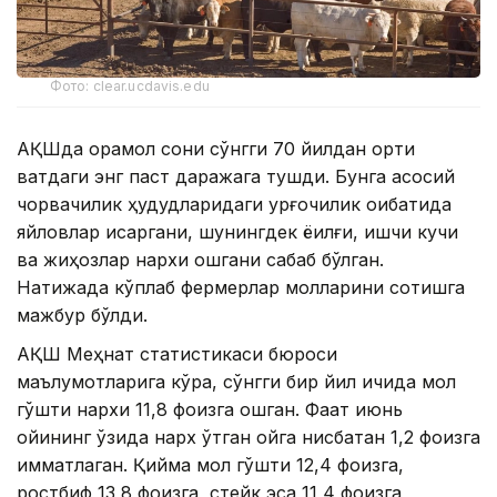
Фото: clear.ucdavis.edu
АҚШда қорамол сони сўнгги 70 йилдан ортиқ
вақтдаги энг паст даражага тушди. Бунга асосий
чорвачилик ҳудудларидаги қурғоқчилик оқибатида
яйловлар қисқаргани, шунингдек ёқилғи, ишчи кучи
ва жиҳозлар нархи ошгани сабаб бўлган.
Натижада кўплаб фермерлар молларини сотишга
мажбур бўлди.
АҚШ Меҳнат статистикаси бюроси
маълумотларига кўра, сўнгги бир йил ичида мол
гўшти нархи 11,8 фоизга ошган. Фақат июнь
ойининг ўзида нарх ўтган ойга нисбатан 1,2 фоизга
қимматлаган. Қийма мол гўшти 12,4 фоизга,
ростбиф 13,8 фоизга, стейк эса 11,4 фоизга