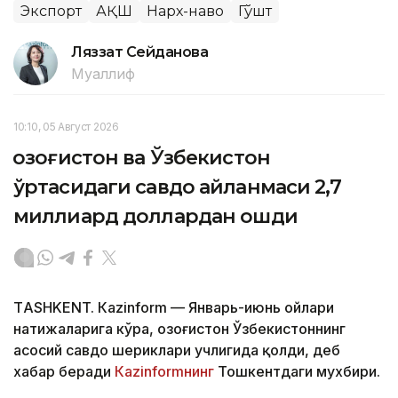
Экспорт
АҚШ
Нарх-наво
Гўшт
Ляззат Сейданова
Муаллиф
10:10, 05 Август 2026
Қозоғистон ва Ўзбекистон
ўртасидаги савдо айланмаси 2,7
миллиард доллардан ошди
ТASHKENT. Кazinform — Январь-июнь ойлари
натижаларига кўра, Қозоғистон Ўзбекистоннинг
асосий савдо шериклари учлигида қолди, деб
хабар беради
Кazinformнинг
Тошкентдаги мухбири.