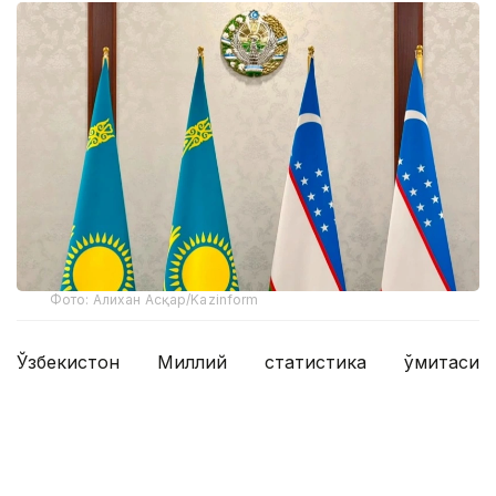
Фото: Алихан Асқар/Kazinform
Ўзбекистон Миллий статистика қўмитаси
маълумотларига кўра, мамлакатнинг ташқи савдо
айланмаси олти ой ичида 41 миллиард долларни
ташкил этди, бу 2025 йилнинг шу даврига
нисбатан 7,4 фоизга кўп. Январь-июнь ойларида