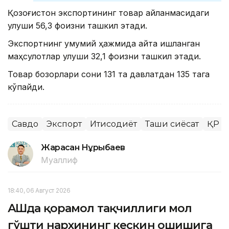
Қозоғистон экспортининг товар айланмасидаги
улуши 56,3 фоизни ташкил этади.
Экспортнинг умумий ҳажмида қайта ишланган
маҳсулотлар улуши 32,1 фоизни ташкил этади.
Товар бозорлари сони 131 та давлатдан 135 тага
кўпайди.
Савдо
Экспорт
Иқтисодиёт
Ташқи сиёсат
ҚР С
Жарасқан Нұрыбаев
Муаллиф
18:40, 06 Август 2026
АҚШда қорамол тақчиллиги мол
гўшти нархининг кескин ошишига