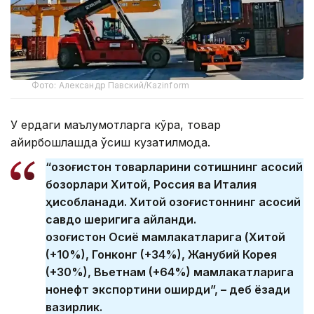
Фото: Александр Павский/Kazinform
У ердаги маълумотларга кўра, товар
айирбошлашда ўсиш кузатилмоқда.
“Қозоғистон товарларини сотишнинг асосий
бозорлари Хитой, Россия ва Италия
ҳисобланади. Хитой Қозоғистоннинг асосий
савдо шеригига айланди.
Қозоғистон Осиё мамлакатларига (Хитой
(+10%), Гонконг (+34%), Жанубий Корея
(+30%), Вьетнам (+64%) мамлакатларига
нонефт экспортини оширди”, – деб ёзади
вазирлик.