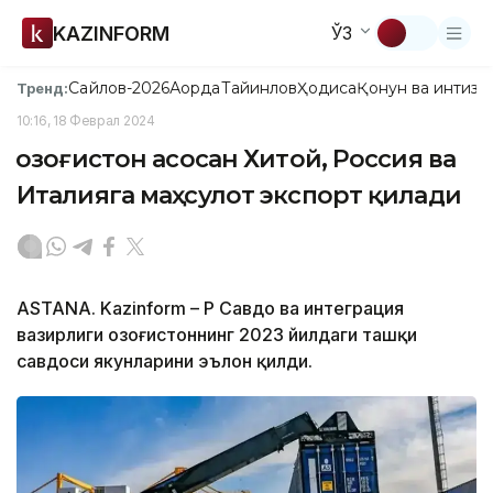
KAZINFORM
ЎЗ
Сайлов-2026
Ақорда
Тайинлов
Ҳодиса
Қонун ва интизо
Тренд:
10:16, 18 Феврал 2024
Қозоғистон асосан Хитой, Россия ва
Италияга маҳсулот экспорт қилади
ASTANA. Kazinform – ҚР Савдо ва интеграция
вазирлиги Қозоғистоннинг 2023 йилдаги ташқи
савдоси якунларини эълон қилди.