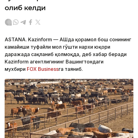
олиб келди
ASTANA. Kazinform — АҚШда қорамол бош сонининг
камайиши туфайли мол гўшти нархи юқори
даражада сақланиб қолмоқда, деб хабар беради
Kazinform агентлигининг Вашингтондаги
мухбири
FOX Business
га таяниб.