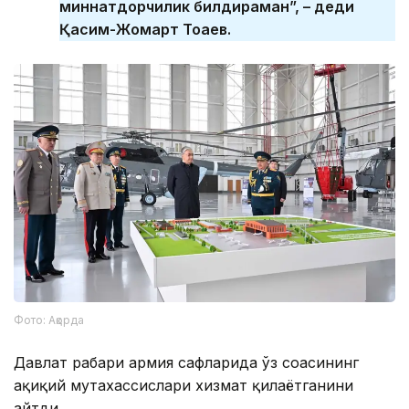
миннатдорчилик билдираман”, – деди
Қасим-Жомарт Тоқаев.
Фото: Ақорда
Давлат раҳбари армия сафларида ўз соҳасининг
ҳақиқий мутахассислари хизмат қилаётганини
айтди.