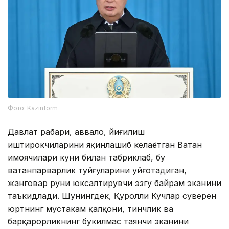
Фото: Kazinform
Давлат раҳбари, аввало, йиғилиш
иштирокчиларини яқинлашиб келаётган Ватан
ҳимоячилари куни билан табриклаб, бу
ватанпарварлик туйғуларини уйғотадиган,
жанговар руҳни юксалтирувчи эзгу байрам эканини
таъкидлади. Шунингдек, Қуролли Кучлар суверен
юртнинг мустаҳкам қалқони, тинчлик ва
барқарорликнинг букилмас таянчи эканини