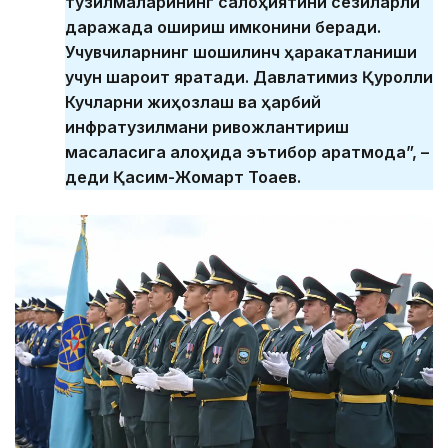
тузилмаларининг салоҳиятини сезиларли
даражада ошириш имконини беради.
Учувчиларнинг шошилинч ҳаракатланиши
учун шароит яратади. Давлатимиз Қуролли
Кучларни жиҳозлаш ва ҳарбий
инфратузилмани ривожлантириш
масаласига алоҳида эътибор қаратмоқда”, –
деди Қасим-Жомарт Тоқаев.