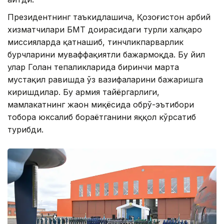
Президентнинг таъкидлашича, Қозоғистон ҳарбий
хизматчилари БМТ доирасидаги турли халқаро
миссияларда қатнашиб, тинчликпарварлик
бурчларини муваффақиятли бажармоқда. Бу йил
улар Голан тепаликларида биринчи марта
мустақил равишда ўз вазифаларини бажаришга
киришдилар. Бу армия тайёргарлиги,
мамлакатнинг жаҳон миқёсида обрў-эътибори
тобора юксалиб бораётганини яққол кўрсатиб
турибди.