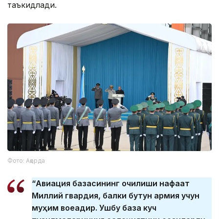
таъкидлади.
Фото: Ақорда
“Авиация базасининг очилиши нафақат
Миллий гвардия, балки бутун армия учун
муҳим воқеадир. Ушбу база куч