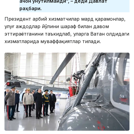
қачон унутилмайди”, – деди Давлат
раҳбари.
Президент ҳарбий хизматчилар мард қаҳрамонлар,
улуғ аждодлар йўлини шараф билан давом
эттираётганини таъкидлаб, уларга Ватан олдидаги
хизматларида муваффақиятлар тилади.