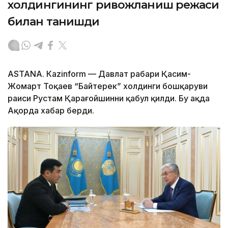
холдингининг ривожланиш режаси
билан танишди
ASTANА. Каzinform — Давлат раҳбари Қасим-
Жомарт Тоқаев “Байтерек” холдинги бошқаруви
раиси Рустам Қарағойшинни қабул қилди. Бу ҳақда
Ақорда хабар берди.