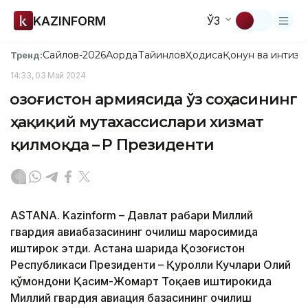
KAZINFORM
ЎЗ
Сайлов-2026
Ақорда
Тайинлов
Ҳодиса
Қонун ва интизо
Тренд:
14:33, 03 Май 2024
Қозоғистон армиясида ўз соҳасининг
ҳақиқий мутахассислари хизмат
қилмоқда – ҚР Президенти
ASTANA. Kazinform – Давлат раҳбари Миллий
гвардия авиабазасининг очилиш маросимида
иштирок этди. Астана шаҳрида Қозоғистон
Республикаси Президенти – Қуролли Кучлари Олий
қўмондони Қасим-Жомарт Тоқаев иштирокида
Миллий гвардия авиация базасининг очилиш