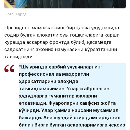
Фото: Ақорда
Президент мамлакатнинг бир қанча ҳудудларида
содир бўлган ҳалокатли сув тошқинларига қарши
курашда аскарлар фронтда бўлиб, қасамёдга
садоқатнинг ажойиб намунасини кўрсатганини
таъкидлади.
“Шу ўринда ҳарбий учувчиларнинг
профессионал ва маҳоратли
ҳаракатларини алоҳида
таъкидламоқчиман. Улар жабрланган
ҳудудларга гуманитар юкларни
етказишди. Фуқароларни хавфсиз жойга
кўчирди. Улар ҳамма нарсани мукаммал
бажарди. Ана шундай оғир дамларда халқ
билан бирга бўлган аскарларимизга чексиз