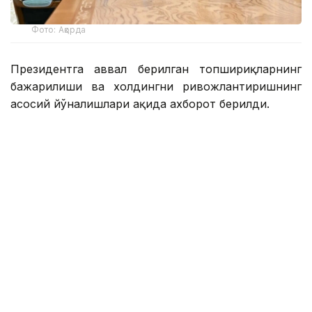
Фото: Ақорда
Президентга аввал берилган топшириқларнинг
бажарилиши ва холдингни ривожлантиришнинг
асосий йўналишлари ҳақида ахборот берилди.
Қасим-Жомарт Тоқаевга инвестиция ва кредит
портфели 14,3 триллион тенгега етиши ва 16,5
триллион тенгега етиши, йиллик соф фойда эса
400 миллиард тенгедан ошиши кутилаётгани
маълум қилинди.
— 2025 йил натижаларига кўра, холдинг
кўмагида 77,5 минг оила, жумладан,
навбатда турган 11,6 минг оила уй-жой
билан таъминланди. Ўтган йили 77 та
йирик лойиҳа ва кичик ва ўрта бизнес учун
27,4 минг лойиҳа молиялаштирилди,