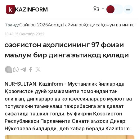
KAZINFORM
ЎЗ
Сайлов-2026
Ақорда
Тайинлов
Ҳодиса
Қонун ва интизо
Тренд:
13:41, 15 Сентябр 2022
Қозоғистон аҳолисининг 97 фоизи
маълум бир динга эътиқод қилади
NUR-SULTAN. Kazinform - Мустақиллик йилларида
Қозоғистон дунё ҳамжамияти томонидан тан
олинган, динлараро ва конфессиялараро мулоқот ва
тотувликни таъминлаш тажрибасига эга давлат
сифатида ташкил топди. Бу фикрни Қозоғистон
Республикаси Парламенти Сенати аъзоси Динар
Нўкетаева билдирди, деб хабар беради Kazinform.