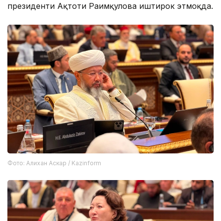
президенти Ақтоти Раимқулова иштирок этмоқда.
Фото: Алихан Аскар / Kazinform