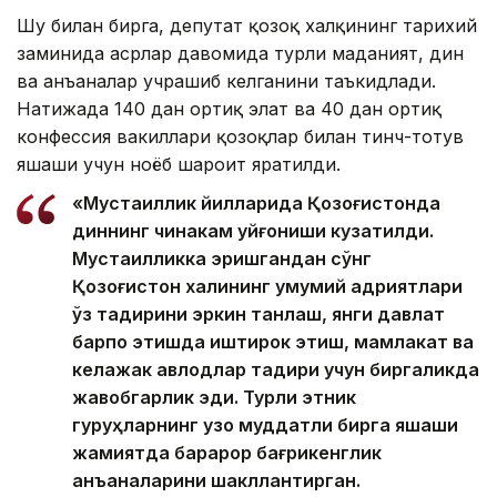
Шу билан бирга, депутат қозоқ халқининг тарихий
заминида асрлар давомида турли маданият, дин
ва анъаналар учрашиб келганини таъкидлади.
Натижада 140 дан ортиқ элат ва 40 дан ортиқ
конфессия вакиллари қозоқлар билан тинч-тотув
яшаши учун ноёб шароит яратилди.
«Мустақиллик йилларида Қозоғистонда
диннинг чинакам уйғониши кузатилди.
Мустақилликка эришгандан сўнг
Қозоғистон халқининг умумий қадриятлари
ўз тақдирини эркин танлаш, янги давлат
барпо этишда иштирок этиш, мамлакат ва
келажак авлодлар тақдири учун биргаликда
жавобгарлик эди. Турли этник
гуруҳларнинг узоқ муддатли бирга яшаши
жамиятда барқарор бағрикенглик
анъаналарини шакллантирган.