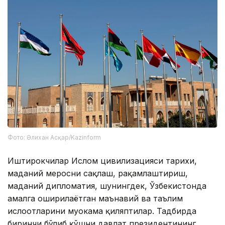
Фото: Әлихан Асқар/Kazinform
Иштирокчилар Ислом цивилизацияси тарихи,
маданий меросни сақлаш, рақамлаштириш,
маданий дипломатия, шунингдек, Ўзбекистонда
амалга оширилаётган маънавий ва таълим
ислоҳотларини муҳокама қиляптилар. Тадбирда
биринчи бўлиб қўшни давлат президентининг