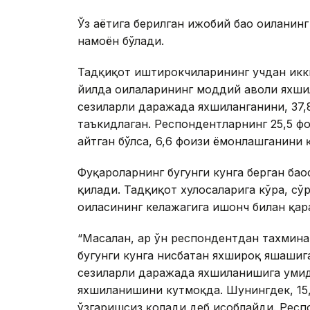
Ўз ҳаётига берилган ижобий баҳо оиланин
намоён бўлади.
Тадқиқот иштирокчиларининг учдан икки
йилда оилаларининг моддий аҳволи яхши
сезиларли даражада яхшиланганини, 37
таъкидлаган. Респондентларнинг 25,5 ф
айтган бўлса, 6,6 фоизи ёмонлашганини қ
Фуқароларнинг бугунги кунга берган баҳ
қилади. Тадқиқот хулосаларига кўра, с
оиласининг келажагига ишонч билан қар
“Масалан, ҳар ўн респондентдан тахмина
бугунги кунга нисбатан яхшироқ яшашиг
сезиларли даражада яхшиланишига умид 
яхшиланишини кутмоқда. Шунингдек, 15
ўзгаришсиз қолади деб ҳисоблайди. Рес