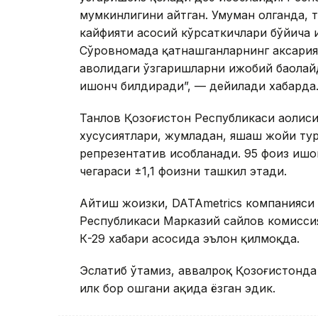
мумкинлигини айтган. Умуман олганда, 
кайфияти асосий кўрсаткичлари бўйича 
Сўровномада қатнашганларнинг аксарият
аҳволидаги ўзгаришларни ижобий баҳола
ишонч билдиради”, — дейилади хабарда
Танлов Қозоғистон Республикаси аҳоли
хусусиятлари, жумладан, яшаш жойи тур
репрезентатив ҳисобланади. 95 фоиз ишо
чегараси ±1,1 фоизни ташкил этади.
Айтиш жоизки, DATAmetrics компанияси
Республикаси Марказий сайлов комиссия
К-29 хабари асосида эълон қилмоқда.
Эслатиб ўтамиз, аввалроқ Қозоғистонда
илк бор ошгани ҳақида ёзган эдик.