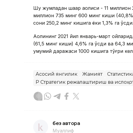
Шу жумладан шаҳар аҳолиси - 11 миллион 
миллион 735 минг 600 минг киши (40,8%)
сони 250,2 минг кишига ёки 1,3% га ўсди
Аҳолининг 2021 йил январь-март ойлари
(61,5 минг киши) 4,6% га ўсди ва 64,3 
умумий даражаси 1000 кишига тўғри кел
Асосий янгилик
Жамият
Статистик
ҚР Стратегик режалаштириш ва ислоҳо
без автора
Муаллиф