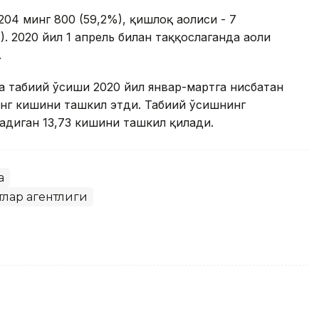
204 минг 800 (59,2%), қишлоқ аҳолиси - 7
. 2020 йил 1 апрель билан таққослаганда аҳоли
.
да табиий ўсиши 2020 йил январ-мартга нисбатан
минг кишини ташкил этди. Табиий ўсишнинг
адиган 13,73 кишини ташкил қилади.
а
тлар агентлиги