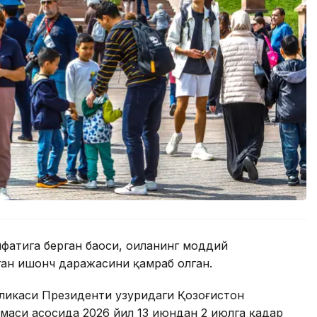
фатига берган баҳоси, оиланинг моддий
ган ишонч даражасини қамраб олган.
икаси Президенти ҳузуридаги Қозоғистон
маси асосида 2026 йил 13 июндан 2 июлга қадар