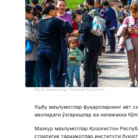
Фото: Александр Павский/ Kazinform
Ушбу маълумотлар фуқароларнинг ҳаёт си
аҳволидаги ўзгаришлар ва келажакка бўл
Мазкур маълумотлар Қозоғистон Республ
стратегик тадқиқотлар институти буюрт