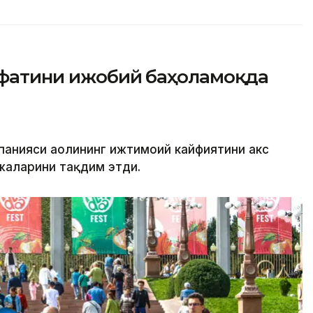
сифатини ижобий баҳоламоқда
панияси аҳолининг ижтимоий кайфиятини акс
жаларини тақдим этди.