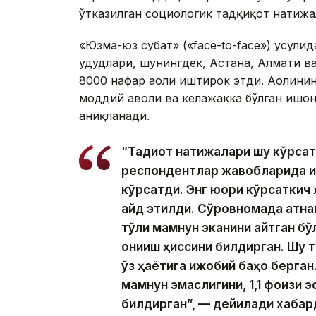
ўтказилган социологик тадқиқот натижа
«Юзма-юз суҳбат» («face-to-face») усул
ҳудудлари, шунингдек, Астана, Алмати в
8000 нафар аҳоли иштирок этди. Аҳолини
моддий аҳволи ва келажакка бўлган ишон
аниқланади.
“Тадқиқот натижалари шу кўрса
респондентлар жавобларида и
кўрсатди. Энг юқори кўрсатки
қайд этилди. Сўровномада қатн
тўлиқ мамнун эканини айтган бў
қониқиш ҳиссини билдирган. Шу 
ўз ҳаётига ижобий баҳо берган.
мамнун эмаслигини, 1,1 фоизи 
билдирган”, — дейилади хабар