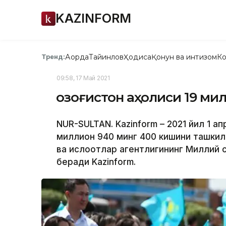
KAZINFORM
Ақорда
Тайинлов
Ҳодиса
Қонун ва интизом
Ко
Тренд:
09:58, 17 Май 2021
Қозоғистон аҳолиси 19 м
NUR-SULTAN. Kazinform – 2021 йил 1 ап
миллион 940 минг 400 кишини ташкил
ва ислоҳотлар агентлигининг Миллий
беради Kazinform.