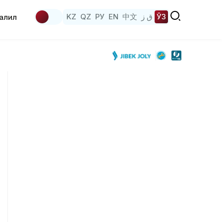
KZ
QZ
РУ
EN
中文
ق ز
ЎЗ
аҳлил