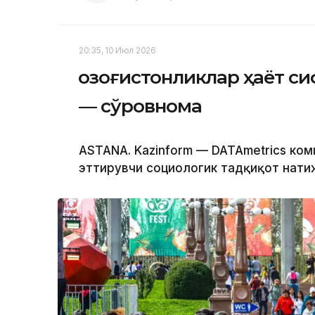
20:35, 10 Июл 2026
Қозоғистонликлар ҳаёт 
— сўровнома
ASTANA. Kazinform — DATAmetrics ком
эттирувчи социологик тадқиқот нати