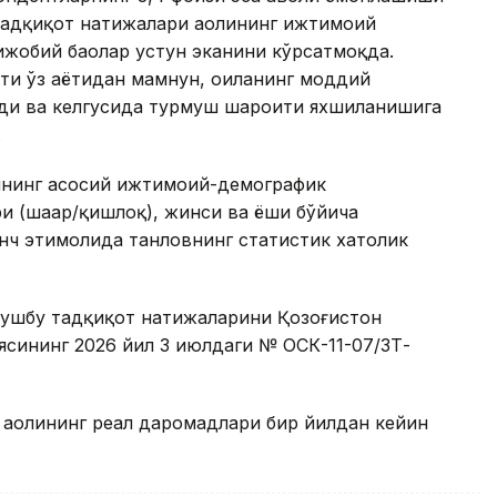
тадқиқот натижалари аҳолининг ижтимоий
ижобий баҳолар устун эканини кўрсатмоқда.
и ўз ҳаётидан мамнун, оиланинг моддий
йди ва келгусида турмуш шароити яхшиланишига
.
сининг асосий ижтимоий-демографик
и (шаҳар/қишлоқ), жинси ва ёши бўйича
нч эҳтимолида танловнинг статистик хатолик
 ушбу тадқиқот натижаларини Қозоғистон
сининг 2026 йил 3 июлдаги № ОСК-11-07/ЗТ-
 аҳолининг реал даромадлари бир йилдан кейин