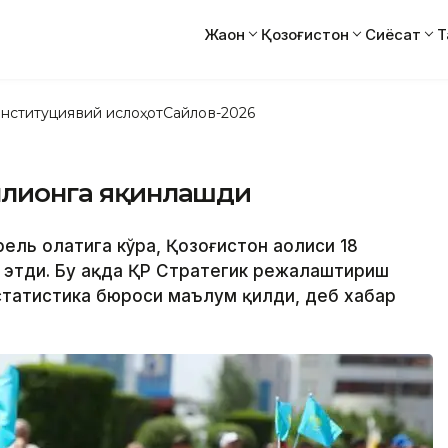
Жаҳон
Қозоғистон
Сиёсат
Т
нституциявий ислоҳот
Сайлов-2026
иллионга яқинлашди
рель ҳолатига кўра, Қозоғистон аҳолиси 18
 этди. Бу ҳақда ҚР Стратегик режалаштириш
 статистика бюроси маълум қилди, деб хабар