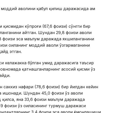
г моддий аҳволини қабул қилиш даражасида ҳам
 қисмидан кўпроғи (67,6 фоизи) сўнгги бир
ланганини айтган. Шундан 29,8 фоизи аҳволи
,8 фоизи эса маълум даражада яхшиланганини
оизи оиланинг моддий аҳволи ўзгармаганини
айд этган.
оси келажакка бўлган умид даражасига таъсир
ўровномада қатнашганларнинг асосий қисми ўз
айди.
н саккиз нафари (78,6 фоизи) бир йилдан кейин
а ишонади. Шундан 45,0 фоизи ўз аҳволи
қилса, яна 33,6 фоизи маълум даражада
,9 фоизи ўз оиласининг турмуш даражаси
пондентларнинг 3,4 фоизи эса аҳволи ёмонлашиши