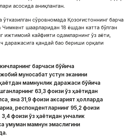
лари асосида аниқланган.
ида ўтказилган сўровномада Қозоғистоннинг барча
а Чимкент шаҳарларидан 18 ёшдан катта бўлган
нг ижтимоий кайфияти одамларнинг ўз ҳаёти,
ч даражасига қандай баҳо бериши орқали
ткичларнинг барчаси бўйича
жобий муносабат устун эканини
ч ҳаётдан мамнунлик даражаси бўйича
ашганларнинг 63,3 фоизи ўз ҳаётидан
лса, яна 31,9 фоизи аксарият ҳолларда
тариқа, респондентларнинг 95,2 фоизи
 3,4 фоизи ўз ҳаётидан унчалик
эса умуман мамнун эмаслигини
да.