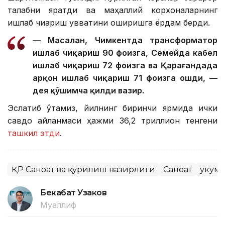
талабни яратди ва маҳаллий корхоналарнинг
ишлаб чиқариш қувватини оширишга ёрдам берди.
— Масалан, Чимкентда трансформатор
ишлаб чиқариш 90 фоизга, Семейда кабел
ишлаб чиқариш 72 фоизга ва Қарағандада
арқон ишлаб чиқариш 71 фоизга ошди, —
дея қўшимча қилди вазир.
Эслатиб ўтамиз, йилнинг биринчи ярмида ички
савдо айланмаси ҳажми 36,2 триллион тенгени
ташкил этди
.
ҚР Саноат ва қурилиш вазирлиги
Саноат
Ҳукум
Бекабат Узаков
Муаллиф