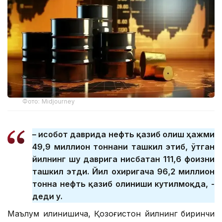
Фото: Midjourney
– Ҳисобот даврида нефть қазиб олиш ҳажми
49,9 миллион тоннани ташкил этиб, ўтган
йилнинг шу даврига нисбатан 111,6 фоизни
ташкил этди. Йил охиригача 96,2 миллион
тонна нефть қазиб олиниши кутилмоқда, -
деди у.
Маълум қилинишича, Қозоғистон йилнинг биринчи