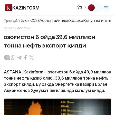
KAZINFORM
ЎЗ
Сайлов-2026
Ақорда
Тайинлов
Ҳодиса
Қонун ва интизо
Тренд:
13:08, 15 Июл 2025
Қозоғистон 6 ойда 39,6 миллион
тонна нефть экспорт қилди
ASTANА. Кazinform – Қозоғистон 6 ойда 49,9 миллион
тонна нефть қазиб олиб, 39,6 миллион тонна нефть
экспорт қилди. Бу ҳақда Энергетика вазири Ерлан
Ақкенженов Ҳукумат йиғилишида маълум қилди.