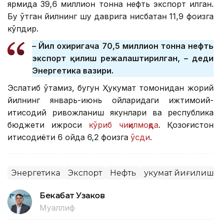
ярмида 39,6 миллион тонна нефть экспорт қилган.
Бу ўтган йилнинг шу даврига нисбатан 11,9 фоизга
кўпдир.
– Йил охиригача 70,5 миллион тонна нефть
экспорт қилиш режалаштирилган, – деди
Энергетика вазири.
Эслатиб ўтамиз, бугун Ҳукумат томонидан жорий
йилнинг январь-июнь ойларидаги ижтимоий-
иқтисодий ривожланиш якунлари ва республика
бюджети ижроси
кўриб чиқилмоқда
. Қозоғистон
иқтисодиёти 6 ойда 6,2 фоизга
ўсди
.
Энергетика
Экспорт
Нефть
Ҳукумат йиғилиши
Бекабат Узаков
Муаллиф