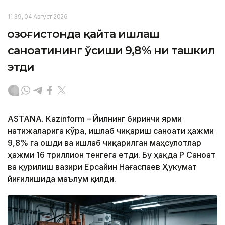
11:39, 04 Август 2026
Қозоғистонда қайта ишлаш
саноатининг ўсиши 9,8% ни ташкил
этди
ASTANА. Кazinform – Йилнинг биринчи ярми
натижаларига кўра, ишлаб чиқариш саноати ҳажми
9,8% га ошди ва ишлаб чиқарилган маҳсулотлар
ҳажми 16 триллион тенгега етди. Бу ҳақда ҚР Саноат
ва қурилиш вазири Ерсайин Нағаспаев Ҳукумат
йиғилишида маълум қилди.