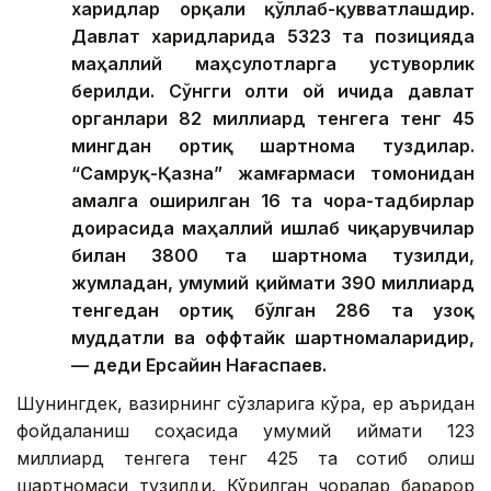
харидлар орқали қўллаб-қувватлашдир.
Давлат харидларида 5323 та позицияда
маҳаллий маҳсулотларга устуворлик
берилди. Сўнгги олти ой ичида давлат
органлари 82 миллиард тенгега тенг 45
мингдан ортиқ шартнома туздилар.
“Самруқ-Қазна” жамғармаси томонидан
амалга оширилган 16 та чора-тадбирлар
доирасида маҳаллий ишлаб чиқарувчилар
билан 3800 та шартнома тузилди,
жумладан, умумий қиймати 390 миллиард
тенгедан ортиқ бўлган 286 та узоқ
муддатли ва оффтайк шартномаларидир,
— деди Ерсайин Нағаспаев.
Шунингдек, вазирнинг сўзларига кўра, ер қаъридан
фойдаланиш соҳасида умумий қиймати 123
миллиард тенгега тенг 425 та сотиб олиш
шартномаси тузилди. Кўрилган чоралар барқарор