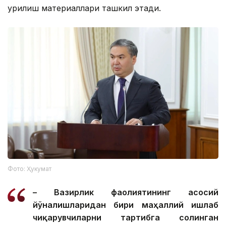
қурилиш материаллари ташкил этади.
Фото: Ҳукумат
– Вазирлик фаолиятининг асосий
йўналишларидан бири маҳаллий ишлаб
чиқарувчиларни тартибга солинган