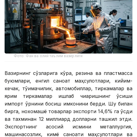
Фото: Фан ва олий таълим вазирлиги
Вазирнинг сўзларига кўра, резина ва пластмасса
буюмлари, енгил саноат маҳсулотлари, кийим-
кечак, тўқимачилик, автомобиллар, тиркамалар ва
ярим тиркамалар ишлаб чиқаришнинг ўсиши
импорт ўрнини босиш имконини берди. Шу билан
бирга, нохомашё товарлар экспорти 14,6% га ўсди
ва тахминан 12 миллиард долларни ташкил этди.
Экспортнинг асосий қисмини металлургия,
машинасозлик, кимё саноати маҳсулотлари ва