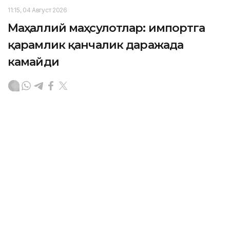
11:15, 04 Август 2026
Маҳаллий маҳсулотлар: импортга
қарамлик қанчалик даражада
камайди
ASTANА. Кazinform – Йилнинг биринчи ярмида ички
савдо айланмаси ҳажми 36,2 триллион тенгени
ташкил этди. Бу ҳақда Қозоғистон Республикаси
Савдо ва интеграция вазири Арман Шаққалиев
Ҳукумат йиғилишида маълум қилди.