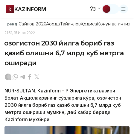
KAZINFORM
ЎЗ
Сайлов-2026
Ақорда
Тайинлов
Ҳодиса
Қонун ва интизо
Тренд:
21:51, 15 Июл 2022
Қозоғистон 2030 йилга бориб газ
қазиб олишни 6,7 млрд куб метрга
оширади
NUR-SULTAN. Кazinform – ҚР Энергетика вазири
Болат Ақшолақовнинг сўзларига кўра, Қозоғистон
2030 йилга бориб газ қазиб олишни 6,7 млрд куб
метрга ошириши мумкин, деб хабар беради
Кazinform мухбири.