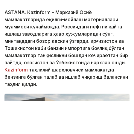
ASTANА. Кazinform – Марказий Осиё
мамлакатларида ёқилғи-мойлаш материаллари
муаммоси кучаймоқда. Россиядаги нефтни қайта
ишлаш заводларига ҳаво ҳужумларидан сўнг,
минтақадаги бозор кескин ўзгарди. Қирғизистон ва
Тожикистон каби бензин импортига боғлиқ бўлган
мамлакатлар танқисликни бошдан кечираётган бир
пайтда, Қозоғистон ва Ўзбекистонда нархлар ошди.
Кazinform
таҳлилий шарҳловчиси мамлакатда
бензинга бўлган талаб ва ишлаб чиқариш балансини
таҳлил қилди.