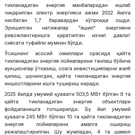
тикланадиган энергия манбаларидан ишлаб
чиқарилган электр энергияси ҳажми 2022 йилга
нисбатан 1,7 баравардан кўпроққа ошди.
Эришилган натижалар "яшил" энергияни
ривожлантиришга қаратилган изчил давлат
сиёсати туфайли мумкин бўлди.
Ўсишнинг асосий омиллари орасида қайта
тикланадиган энергия лойиҳаларини танлаш бўйича
аукционлар ўтказиш, соҳага инвестицияларни жалб
қилиш, шунингдек, қайта тикланадиган энергия
иншоотларини ишга тушириш киради.
2025 йилда умумий қуввати 503,5 МВт бўлган 9 та
қайта тикланадиган энергия объектлари
фойдаланишга топширилди. Бу йил умумий
қуввати 245 МВт бўлган 10 та қайта тикланадиган
энергия лойиҳаларини амалга ошириш
режалаштирилган. Шу жумладан, 4 та шамол