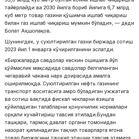
тайёрлайди ва 2030 йилга бориб йилига 6,7 ​​млрд
куб метр товар газини қўшимча ишлаб чиқариш
билан газ ишлаб чиқариш мумкин бўлади», — деди
Болат Ақшолақов.
Шунингдек, у суюлтирилган газни биржада сотиш
2023 йил 1 январга кўчирилганини эслатди.
«Биржаларда савдолар кескин ошишига йўл
қўймаслик мақсадида савдолар белгиланган
чегаравий чакана нарх доирасида амалга
оширилмоқда. Суюлтирилган нефть газининг
транспорт воситасига ҳамроҳ бўладиган ҳужжатига
ва сотиш вақтида фискал чекларни ёзишга
қўйиладиган талабларни қонунчилик нормалари
орқали кучайтириш тавсия этилади.Бундан
ташқари, тармоқ давлат органи томонидан
назорат қилинадиган тақчил товарларга ягона
товар биржасини ташкил этишни тавсия этамиз»,