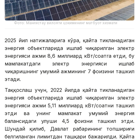
Фото: Манғистау вилояти ҳокимининг матбуот хизмати
2025 йил натижаларига кўра, қайта тикланадиган
энергия объектларида ишлаб чиқарилган электр
энергияси ҳажми 8,6 миллиард кВт/соатга етди, бу
мамлакатдаги электр энергияси ишлаб
чиқаришнинг умумий ҳажмининг 7 фоизини ташкил
этади.
Таққослаш учун, 2022 йилда қайта тикланадиган
энергия объектларида ишлаб чиқарилган электр
энергияси ҳажми 5,11 миллиард кВт/соатни ташкил
этди ва унинг мамлакат умумий энергия
балансидаги улуши 4,5 фоизни ташкил этди.
Шундай қилиб, Давлат раҳбарининг топшириғи
белгиланган лимитдан ташқари бажарилди. Қайта