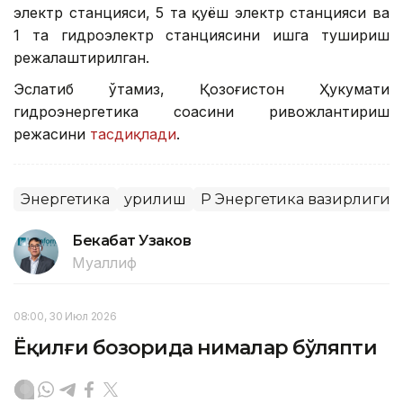
электр станцияси, 5 та қуёш электр станцияси ва
1 та гидроэлектр станциясини ишга тушириш
режалаштирилган.
Эслатиб ўтамиз, Қозоғистон Ҳукумати
гидроэнергетика соҳасини ривожлантириш
режасини
тасдиқлади
.
Энергетика
Қурилиш
ҚР Энергетика вазирлиги
Бекабат Узаков
Муаллиф
08:00, 30 Июл 2026
Ёқилғи бозорида нималар бўляпти