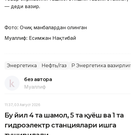
— деди вазир.
Фото: Очиқ манбалардан олинган
Муаллиф: Есимжан Нақтибай
Энергетика
Нефть/газ
ҚР Энергетика вазирлиги
без автора
Муаллиф
11:37, 03 Август 2026
Бу йил 4 та шамол, 5 та қуёш ва 1 та
гидроэлектр станциялари ишга