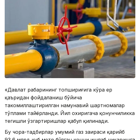
«Давлат раҳбарининг топшириғига кўра ер
қаъридан фойдаланиш бўйича
такомиллаштирилган намунавий шартномалар
тўплами тайёрланди. Йил охиригача қонунчиликка
тегишли ўзгартиришлар қабул қилинади.
Бу чора-тадбирлар умумий газ заҳираси қарийб
93,6 млрд куб метр бўлган конни ишлаб чиқаришга