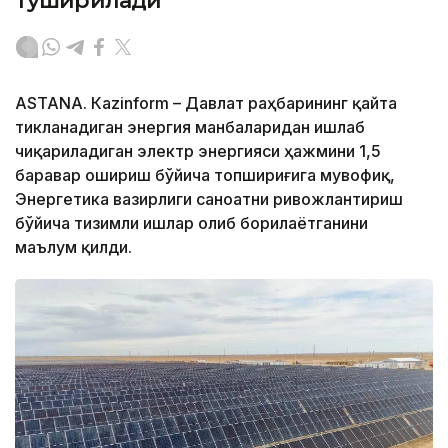
туширилади
ASTANА. Кazinform – Давлат раҳбарининг қайта
тикланадиган энергия манбаларидан ишлаб
чиқариладиган электр энергияси ҳажмини 1,5
баравар ошириш бўйича топшириғига мувофиқ,
Энергетика вазирлиги саноатни ривожлантириш
бўйича тизимли ишлар олиб борилаётганини
маълум қилди.