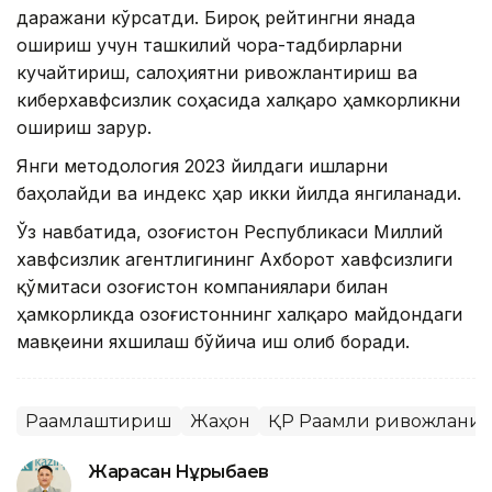
даражани кўрсатди. Бироқ рейтингни янада
ошириш учун ташкилий чора-тадбирларни
кучайтириш, салоҳиятни ривожлантириш ва
киберхавфсизлик соҳасида халқаро ҳамкорликни
ошириш зарур.
Янги методология 2023 йилдаги ишларни
баҳолайди ва индекс ҳар икки йилда янгиланади.
Ўз навбатида, Қозоғистон Республикаси Миллий
хавфсизлик агентлигининг Ахборот хавфсизлиги
қўмитаси Қозоғистон компаниялари билан
ҳамкорликда Қозоғистоннинг халқаро майдондаги
мавқеини яхшилаш бўйича иш олиб боради.
Рақамлаштириш
Жаҳон
ҚР Рақамли ривожланиш
Жарасқан Нұрыбаев