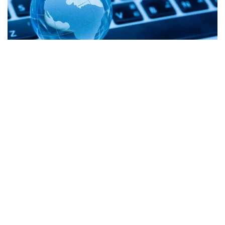
Фото: Freepik
Вазирлик маълумотларига кўра, ҳозирги вақтда
3G стандартидаги алоқа 2 704 та қишлоқда, 4G
тармоғи эса 2 608 та аҳоли пунктида мавжуд.
Бундан ташқари, республика аҳамиятига эга
шаҳарлар ва вилоят марказларида ҳозирнинг
ўзида 2 509 та 5G базавий станцияси ишлаб
турибди.
“2027 йил охиригача 4G қамрови
мамлакатдаги барча аҳоли пунктларининг
92 фоизига етади, 5G тармоғи эса 3 500