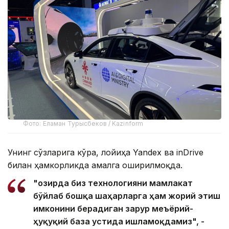
Фото: Еламан Турысбеков / Kazinform
Унинг сўзларига кўра, лойиҳа Yandex ва inDrive
билан ҳамкорликда амалга оширилмоқда.
"Ҳозирда биз технологияни мамлакат
бўйлаб бошқа шаҳарларга ҳам жорий этиш
имконини берадиган зарур меъёрий-
ҳуқуқий база устида ишламоқдамиз", -