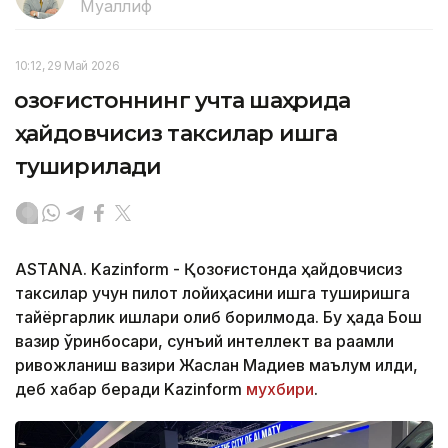
Муаллиф
10:12, 29 Май 2026
Қозоғистоннинг учта шаҳрида
ҳайдовчисиз таксилар ишга
туширилади
ASTANA. Kazinform - Қозоғистонда ҳайдовчисиз
таксилар учун пилот лойиҳасини ишга туширишга
тайёргарлик ишлари олиб борилмоқда. Бу ҳақда Бош
вазир ўринбосари, сунъий интеллект ва рақамли
ривожланиш вазири Жаслан Мадиев маълум қилди,
деб хабар беради Kazinform
мухбири
.