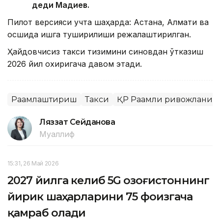
деди Мадиев.
Пилот версияси учта шаҳарда: Астана, Алмати ва
Қосшида ишга туширилиши режалаштирилган.
Ҳайдовчисиз такси тизимини синовдан ўтказиш
2026 йил охиригача давом этади.
Рақамлаштириш
Такси
ҚР Рақамли ривожланиш,
Ляззат Сейданова
Муаллиф
15:31, 26 Май 2026
2027 йилга келиб 5G Қозоғистоннинг
йирик шаҳарларини 75 фоизгача
қамраб олади