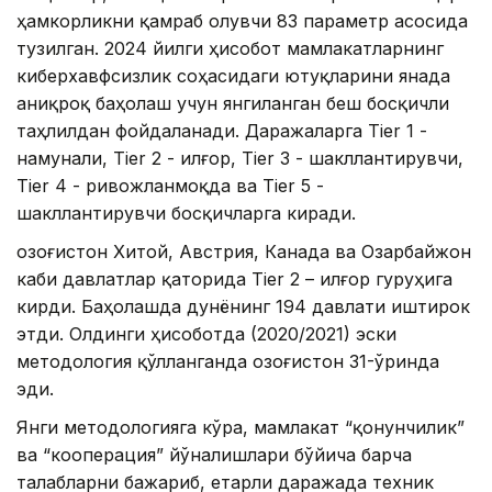
ҳамкорликни қамраб олувчи 83 параметр асосида
тузилган. 2024 йилги ҳисобот мамлакатларнинг
киберхавфсизлик соҳасидаги ютуқларини янада
аниқроқ баҳолаш учун янгиланган беш босқичли
таҳлилдан фойдаланади. Даражаларга Tier 1 -
намунали, Tier 2 - илғор, Tier 3 - шакллантирувчи,
Tier 4 - ривожланмоқда ва Tier 5 -
шакллантирувчи босқичларга киради.
Қозоғистон Хитой, Австрия, Канада ва Озарбайжон
каби давлатлар қаторида Tier 2 – илғор гуруҳига
кирди. Баҳолашда дунёнинг 194 давлати иштирок
этди. Олдинги ҳисоботда (2020/2021) эски
методология қўлланганда Қозоғистон 31-ўринда
эди.
Янги методологияга кўра, мамлакат “қонунчилик”
ва “кооперация” йўналишлари бўйича барча
талабларни бажариб, етарли даражада техник