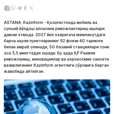
ASTANA. Kazinform - Қозоғистонда мобиль ва
сунъий йўлдош алоқасини ривожлантириш ишлари
давом этмоқда. 2027 йил охиригача мамлакатдаги
барча аҳоли пунктларининг 92 фоизи 4G тармоғи
билан қамраб олинади, 5G базавий станциялари сони
эса 3,5 мингтадан ошади. Бу ҳақда ҚР Рақамли
ривожланиш, инновациялар ва аэрокосмик саноати
вазирлигининг Kazinform агентлиги сўровига берган
жавобида айтилган.