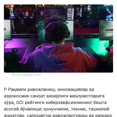
Фото: freepik.com
ҚР Рақамли ривожланиш, инновациялар ва
аэрокосмик саноат вазирлиги маълумотларига
кўра, GCI рейтинги киберхавфсизликнинг бешта
асосий йўналиши: қонунчилик, техник, ташкилий
жиҳатлар, салоҳиятни ривожлантириш ва халқаро