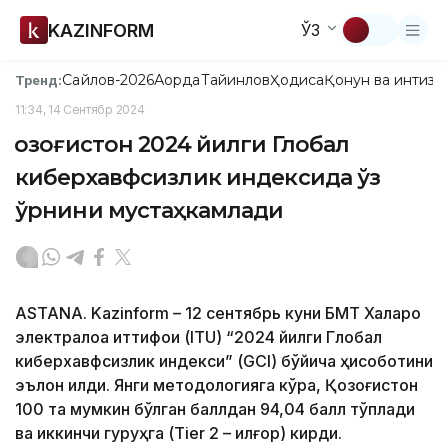
KAZINFORM
ЎЗ
Сайлов-2026
Ақорда
Тайинлов
Ҳодиса
Қонун ва интизо
Тренд:
11:34, 14 Сентябр 2024
Қозоғистон 2024 йилги Глобал
киберхавфсизлик индексида ўз
ўрнини мустаҳкамлади
ASTANA. Kazinform – 12 сентябрь куни БМТ Халқаро
электралоқа иттифоқи (ITU) “2024 йилги Глобал
киберхавфсизлик индекси” (GCI) бўйича ҳисоботини
эълон қилди. Янги методологияга кўра, Қозоғистон
100 та мумкин бўлган баллдан 94,04 балл тўплади
ва иккинчи гуруҳга (Tier 2 – илғор) кирди.