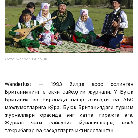
Фото: wanderlust.co.uk
Wanderlust — 1993 йилда асос солинган
Британиянинг етакчи сайёҳлик журнали. У Буюк
Британия ва Европада нашр этилади ва ABC
маълумотларига кўра, Буюк Британиядаги туризм
журналлари орасида энг катта тиражга эга.
Журнал янги сайёҳлик йўналишлари, ноёб
тажрибалар ва саёҳатларга ихтисослашган.