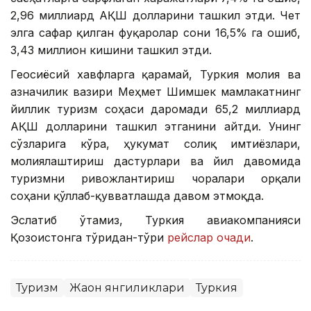
2,96 миллиард АҚШ долларини ташкил этди. Чет
элга сафар қилган фуқаролар сони 16,5% га ошиб,
3,43 миллион кишини ташкил этди.
Геосиёсий хавфларга қарамай, Туркия молия ва
ғазначилик вазири Меҳмет Шимшек мамлакатнинг
йиллик туризм соҳаси даромади 65,2 миллиард
АҚШ долларини ташкил этганини айтди. Унинг
сўзларига кўра, ҳукумат солиқ имтиёзлари,
молиялаштириш дастурлари ва йил давомида
туризмни ривожлантириш чоралари орқали
соҳани қўллаб-қувватлашда давом этмоқда.
Эслатиб ўтамиз, Туркия авиакомпанияси
Қозоғистонга тўғридан-тўғри
рейслар очади
.
Туризм
Жаҳон янгиликлари
Туркия