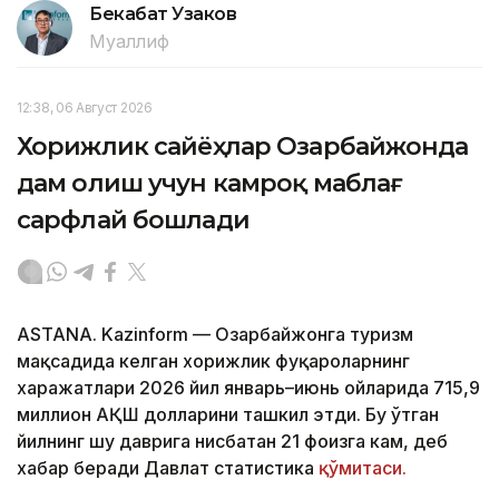
Бекабат Узаков
Муаллиф
12:38, 06 Август 2026
Хорижлик сайёҳлар Озарбайжонда
дам олиш учун камроқ маблағ
сарфлай бошлади
ASTANA. Kazinform — Озарбайжонга туризм
мақсадида келган хорижлик фуқароларнинг
харажатлари 2026 йил январь–июнь ойларида 715,9
миллион АҚШ долларини ташкил этди. Бу ўтган
йилнинг шу даврига нисбатан 21 фоизга кам, деб
хабар беради Давлат статистика
қўмитаси.