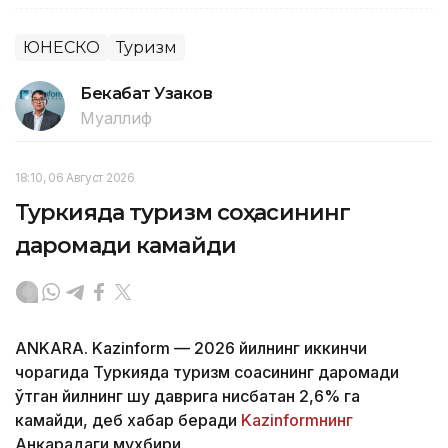
ЮНЕСКО
Туризм
Бекабат Узаков
Муаллиф
18:10, 06 Август 2026
Туркияда туризм соҳасининг
даромади камайди
ANKARA. Kazinform — 2026 йилнинг иккинчи
чорагида Туркияда туризм соҳасининг даромади
ўтган йилнинг шу даврига нисбатан 2,6% га
камайди, деб хабар беради
Kazinformнинг
Анқарадаги мухбири.