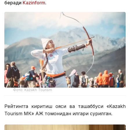
беради
Kazinform
.
Фото: Kazakh Tourism
Рейтингга киритиш ғояси ва ташаббуси «Kazakh
Tourism МК» АЖ томонидан илгари сурилган.