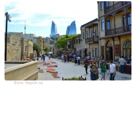
Фото: Report.az
Харажатларнинг энг катта қисми транспорт
хизматларига тўғри келди — 325,9 миллион доллар.
Бу кўрсаткич йиллик ҳисобда 22 фоизга камайган.
Хорижликлар жойлаштириш хизматлари учун
130,6 миллион АҚШ доллари сарфлаган бўлиб, бу