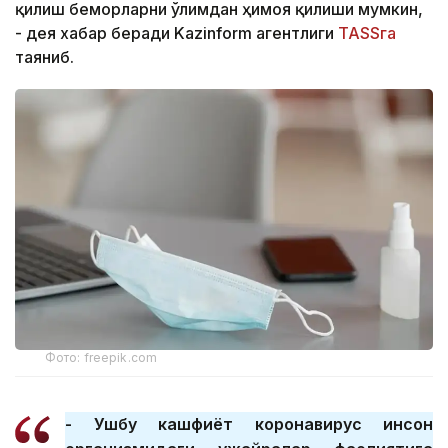
қилиш беморларни ўлимдан ҳимоя қилиши мумкин,
- дея хабар беради Kazinform агентлиги
TASSга
таяниб.
Фото: freepik.com
- Ушбу кашфиёт коронавирус инсон