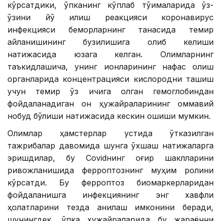
кўрсатдики, ўпканинг кўплаб тўқималарида ўз-
ўзини йўқ қилиш реакцияси коронавирус
инфекцияси беморларнинг танасида темир
айланишининг бузилишига олиб келиши
натижасида юзага келган. Олимларнинг
таъкидлашича, унинг ионларининг нафас олиш
органларида концентрацияси кислородни ташиш
учун темир ўз ичига олган гемоглобиндан
фойдаланадиган қон ҳужайраларининг оммавий
нобуд бўлиши натижасида кескин ошиши мумкин.
Олимлар ҳамстерлар устида ўтказилган
тажрибалар давомида шунга ўхшаш натижаларга
эришдилар, бу Covidнинг оғир шаклларини
ривожланишида ферроптознинг муҳим ролини
кўрсатди. Бу ферроптоз биомаркерларидан
фойдаланишга инфекциянинг энг хавфли
ҳолатларини тезда аниқлаш имконини беради,
шунингдек, ўпка ҳужайраларида бу жараённи