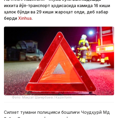
иккита йўл-транспорт ҳодисасида камида 16 киши
ҳалок бўлди ва 29 киши жароҳат олди, деб хабар
берди
Xinhua
.
Фото: Мақсат Шағирбаев / Kazinform
Силхет тумани полицияси бошлиғи Чоудҳурй Мд