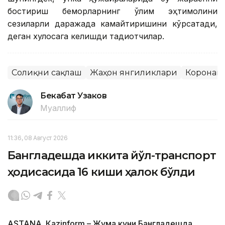
бостириш беморларнинг ўлим эҳтимолини
сезиларли даражада камайтиришини кўрсатади,
деган хулосага келишди тадқиқотчилар.
Соғлиқни сақлаш
Жаҳон янгиликлари
Коронав
Бекабат Узаков
Муаллиф
11:36, 08 Август 2026
Бангладешда иккита йўл-транспорт
ҳодисасида 16 киши ҳалок бўлди
ASTANА. Кazinform – Жума куни Бангладешда