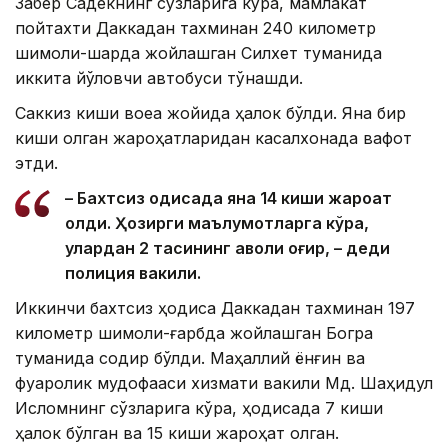
Забер Садекнинг сўзларига кўра, мамлакат
пойтахти Даккадан тахминан 240 километр
шимоли-шарқда жойлашган Силхет туманида
иккита йўловчи автобуси тўқнашди.
Саккиз киши воқеа жойида ҳалок бўлди. Яна бир
киши олган жароҳатларидан касалхонада вафот
этди.
– Бахтсиз ҳодисада яна 14 киши жароҳат
олди. Ҳозирги маълумотларга кўра,
улардан 2 тасининг аҳволи оғир, – деди
полиция вакили.
Иккинчи бахтсиз ҳодиса Даккадан тахминан 197
километр шимоли-ғарбда жойлашган Богра
туманида содир бўлди. Маҳаллий ёнғин ва
фуқаролик мудофааси хизмати вакили Мд. Шаҳидул
Исломнинг сўзларига кўра, ҳодисада 7 киши
ҳалок бўлган ва 15 киши жароҳат олган.