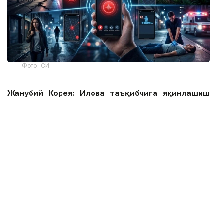
Фото: СИ
Жанубий Корея: Илова таъқибчига яқинлашиш
ҳақида огоҳлантиради
2026 йил 24 июнда Жанубий Корея шахсий
хавфсизлик учун энг сўнгги рақамли воситалардан
бирини ишга туширди.
Ҳукумат иловаси таъқиб қилувчи қурбонларга
электрон билагузук тақишлари шарт бўлган таъқиб
қилувчиларининг жойлашуви ва йўналишини реал
вақт режимида кўриш имконини беради.
Агар таъқибчи маълум масофага яқинлашса,