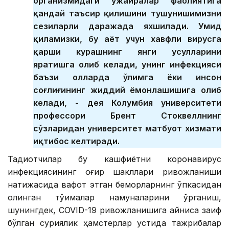
организмидаги ҳужайралар фаолиятига
қандай таъсир қилишини тушунишимизни
сезиларли даражада яхшилади. Умид
қиламизки, бу ҳаёт учун хавфли вирусга
қарши курашнинг янги усулларини
яратишга олиб келади, унинг инфекцияси
баъзи ҳолларда ўлимга ёки инсон
соғлиғининг жиддий ёмонлашишига олиб
келади, - дея Колумбия университети
профессори Брент Стоквеллнинг
сўзларидан университет матбуот хизмати
иқтибос келтиради.
Тадқиқотчилар бу кашфиётни коронавирус
инфекциясининг оғир шакллари ривожланиши
натижасида вафот этган беморларнинг ўпкасидан
олинган тўқималар намуналарини ўрганиш,
шунингдек, COVID-19 ривожланишига айниқса заиф
бўлган суриялик ҳамстерлар устида тажрибалар