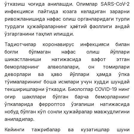
ўтказиш чоғида аниқлашди. Олимлар SARS-CoV-2
инфекцияси пайтида юзага келадиган зарарни
ривожланишида нафас олиш органларидаги турли
турдаги ҳужайраларнинг ҳаётий фаоллиги қандай
ўзгарганини таҳлил қилишди.
Тадқиқотчилар коронавирус инфекцияси билан
боғлиқ бўлмаган нафас олиш йўллари
шикастланиши натижасида вафот этган
беморларнинг алвеолалари, қон томирлари
деворлари ва ҳаво йўллари ҳамда ўпка
тўқималарининг бошқа қисмлари учун худди шундай
текширишларни ўтказди. Биологлар COVID-19 нинг
оғир шакллари бўлган барча беморларнинг
ўпкаларида ферроптоз қўзғалиши натижасида
нобуд бўлган кўп сонли ҳужайралар мавжудлигини
аниқладилар.
Кейинги тажрибалар ва кузатишлар шуни