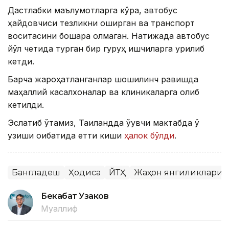
Дастлабки маълумотларга кўра, автобус
ҳайдовчиси тезликни оширган ва транспорт
воситасини бошқара олмаган. Натижада автобус
йўл четида турган бир гуруҳ ишчиларга урилиб
кетди.
Барча жароҳатланганлар шошилинч равишда
маҳаллий касалхоналар ва клиникаларга олиб
кетилди.
Эслатиб ўтамиз, Таиландда ўқувчи мактабда ўқ
узиши оқибатида етти киши
ҳалок бўлди
.
Бангладеш
Ҳодиса
ЙТҲ
Жаҳон янгиликлари
Бекабат Узаков
Муаллиф