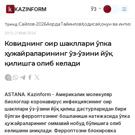
KAZINFORM
ЎЗ
Сайлов-2026
Ақорда
Тайинлов
Ҳодиса
Қонун ва интизо
Тренд:
20:12, 21 Май 2024
Ковиднинг оғир шакллари ўпка
ҳужайраларининг ўз-ўзини йўқ
қилишга олиб келади
ASTANA. Kazinform - Америкалик молекуляр
биологлар коронавирус инфекциясининг оғир
шакллари ўз-ўзини йўқ қилиш дастурларидан бири
бўлган ферроптознинг бошланиши натижасида ўпка
ҳужайраларининг оммавий нобуд бўлишига олиб
келишини аниқлади. Ферроптозни блокировка