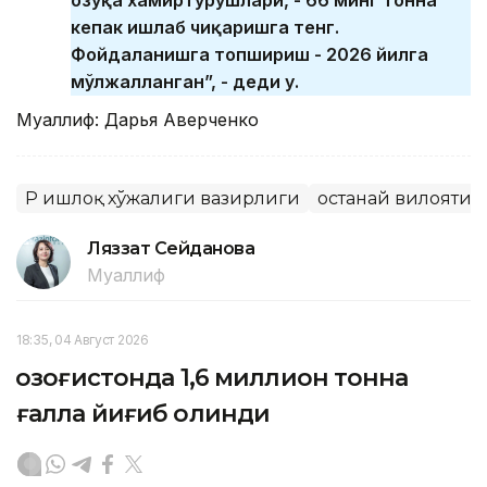
озуқа хамиртурушлари, - 66 минг тонна
кепак ишлаб чиқаришга тенг.
Фойдаланишга топшириш - 2026 йилга
мўлжалланган”, - деди у.
Муаллиф: Дарья Аверченко
ҚР Қишлоқ хўжалиги вазирлиги
Қостанай вилояти
Ляззат Сейданова
Муаллиф
18:35, 04 Август 2026
Қозоғистонда 1,6 миллион тонна
ғалла йиғиб олинди