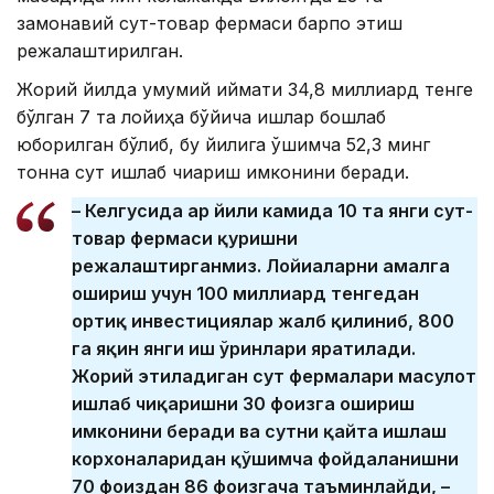
замонавий сут-товар фермаси барпо этиш
режалаштирилган.
Жорий йилда умумий қиймати 34,8 миллиард тенге
бўлган 7 та лойиҳа бўйича ишлар бошлаб
юборилган бўлиб, бу йилига қўшимча 52,3 минг
тонна сут ишлаб чиқариш имконини беради.
– Келгусида ҳар йили камида 10 та янги сут-
товар фермаси қуришни
режалаштирганмиз. Лойиҳаларни амалга
ошириш учун 100 миллиард тенгедан
ортиқ инвестициялар жалб қилиниб, 800
га яқин янги иш ўринлари яратилади.
Жорий этиладиган сут фермалари маҳсулот
ишлаб чиқаришни 30 фоизга ошириш
имконини беради ва сутни қайта ишлаш
корхоналаридан қўшимча фойдаланишни
70 фоиздан 86 фоизгача таъминлайди, –