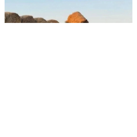
Фото: Қишлоқ хўжалиги вазирлиги
Шундан 13,7 миллион тоннаси пичан, 1,2 миллион
тоннаси омухта ем ва 46,4 минг тоннаси силос,
деб хабар беради ҚР Қишлоқ хўжалиги вазирлиги
матбуот хизмати.
Матбуот хизматининг маълумотларига кўра, ем-
хашак захирасини шакллантириш ишлари Қишлоқ
хўжалиги вазирлиги ва вилоят ҳокимликлари