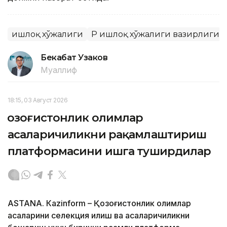
Қишлоқ хўжалиги
ҚР Қишлоқ хўжалиги вазирлиги
Бекабат Узаков
Муаллиф
18:15, 03 Август 2026
Қозоғистонлик олимлар
асаларичиликни рақамлаштириш
платформасини ишга туширдилар
ASTANА. Кazinform – Қозоғистонлик олимлар
асаларини селекция қилиш ва асаларичиликни