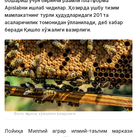
бошқариш учун биринчи рақамли платформа
Apislabни ишлаб чиқдилар. Ҳозирда ушбу тизим
мамлакатнинг турли ҳудудларидаги 201 та
асаларичилик томонидан қўлланилади, деб хабар
беради Қишлоқ хўжалиги вазирлиги.
Фото: Қишлоқ хўжалиги вазирлиги
Лойиҳа Миллий аграр илмий-таълим маркази