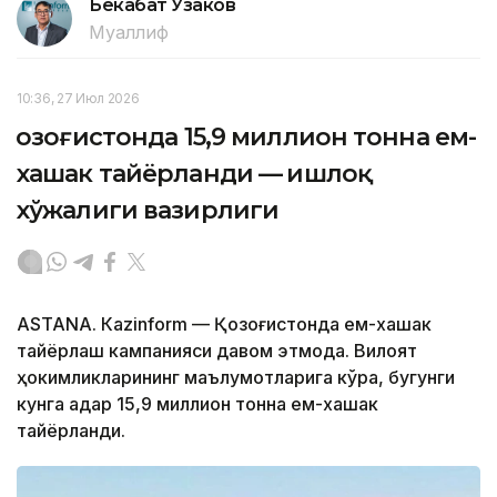
Бекабат Узаков
Муаллиф
10:36, 27 Июл 2026
Қозоғистонда 15,9 миллион тонна ем-
хашак тайёрланди — Қишлоқ
хўжалиги вазирлиги
ASTANА. Кazinform — Қозоғистонда ем-хашак
тайёрлаш кампанияси давом этмоқда. Вилоят
ҳокимликларининг маълумотларига кўра, бугунги
кунга қадар 15,9 миллион тонна ем-хашак
тайёрланди.