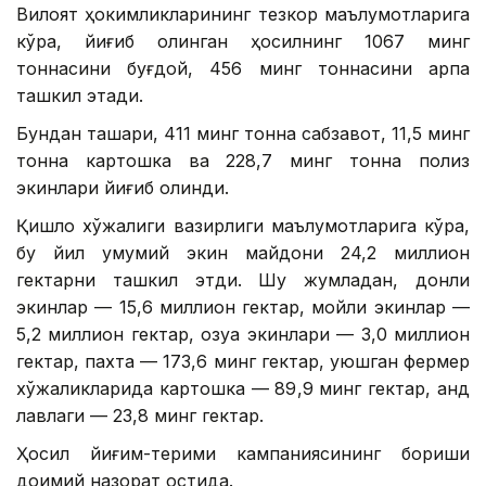
Вилоят ҳокимликларининг тезкор маълумотларига
кўра, йиғиб олинган ҳосилнинг 1067 минг
тоннасини буғдой, 456 минг тоннасини арпа
ташкил этади.
Бундан ташқари, 411 минг тонна сабзавот, 11,5 минг
тонна картошка ва 228,7 минг тонна полиз
экинлари йиғиб олинди.
Қишлоқ хўжалиги вазирлиги маълумотларига кўра,
бу йил умумий экин майдони 24,2 миллион
гектарни ташкил этди. Шу жумладан, донли
экинлар — 15,6 миллион гектар, мойли экинлар —
5,2 миллион гектар, озуқа экинлари — 3,0 миллион
гектар, пахта — 173,6 минг гектар, уюшган фермер
хўжаликларида картошка — 89,9 минг гектар, қанд
лавлаги — 23,8 минг гектар.
Ҳосил йиғим-терими кампаниясининг бориши
доимий назорат остида.