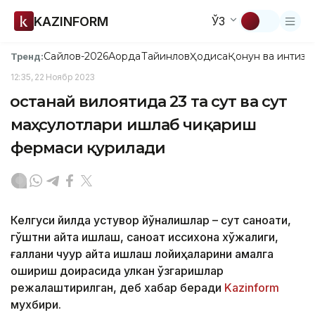
KAZINFORM
ЎЗ
Сайлов-2026
Ақорда
Тайинлов
Ҳодиса
Қонун ва интизо
Тренд:
12:35, 22 Ноябр 2023
Қостанай вилоятида 23 та сут ва сут
маҳсулотлари ишлаб чиқариш
фермаси қурилади
Келгуси йилда устувор йўналишлар – сут саноати,
гўштни қайта ишлаш, саноат иссиқхона хўжалиги,
ғаллани чуқур қайта ишлаш лойиҳаларини амалга
ошириш доирасида улкан ўзгаришлар
режалаштирилган, деб хабар беради
Kazinform
мухбири.