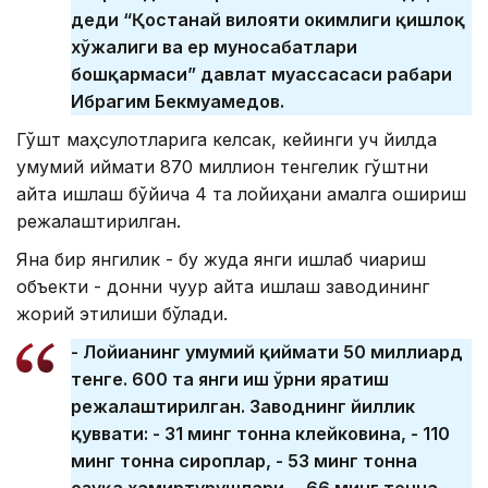
деди “Қостанай вилояти ҳокимлиги қишлоқ
хўжалиги ва ер муносабатлари
бошқармаси” давлат муассасаси раҳбари
Ибрагим Бекмуҳамедов.
Гўшт маҳсулотларига келсак, кейинги уч йилда
умумий қиймати 870 миллион тенгелик гўштни
қайта ишлаш бўйича 4 та лойиҳани амалга ошириш
режалаштирилган.
Яна бир янгилик - бу жуда янги ишлаб чиқариш
объекти - донни чуқур қайта ишлаш заводининг
жорий этилиши бўлади.
- Лойиҳанинг умумий қиймати 50 миллиард
тенге. 600 та янги иш ўрни яратиш
режалаштирилган. Заводнинг йиллик
қуввати: - 31 минг тонна клейковина, - 110
минг тонна сироплар, - 53 минг тонна