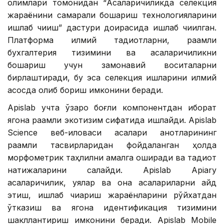
олимлари томонидан “Асаларичиликда селекция
жараёнини самарали бошқариш технологияларини
ишлаб чиқиш” дастури доирасида ишлаб чиқилган.
Платформа илмий тадқиқотларни, рақамли
бухгалтерия тизимини ва асаларичиликни
бошқариш учун замонавий воситаларни
бирлаштиради, бу эса селекция ишларини илмий
асосда олиб бориш имконини беради.
Apislab учта ўзаро боғлиқ компонентдан иборат
ягона рақамли экотизим сифатида ишлайди. Apislab
Science веб-иловаси асалари қанотларининг
рақамли тасвирларидан фойдаланган ҳолда
морфометрик таҳлилни амалга оширади ва тадқиқот
натижаларини сақлайди. Apislab Apiary
асаларичилик, уялар ва она асалариларни қайд
этиш, ишлаб чиқариш жараёнларини рўйхатдан
ўтказиш ва ягона идентификация тизимини
шакллантириш имконини беради. Apislab Mobile