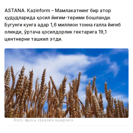
ASTANА. Кazinform – Мамлакатнинг бир қатор
ҳудудларида ҳосил йиғим-терими бошланди.
Бугунги кунга қадар 1,6 миллион тонна ғалла йиғиб
олинди, ўртача ҳосилдорлик гектарига 19,1
центнерни ташкил этди.
Фото: Қишлоқ хўжалиги вазирлиги