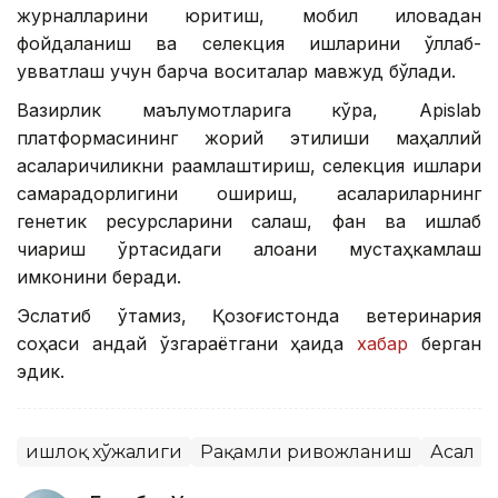
журналларини юритиш, мобил иловадан
фойдаланиш ва селекция ишларини қўллаб-
қувватлаш учун барча воситалар мавжуд бўлади.
Вазирлик маълумотларига кўра, Apislab
платформасининг жорий этилиши маҳаллий
асаларичиликни рақамлаштириш, селекция ишлари
самарадорлигини ошириш, асалариларнинг
генетик ресурсларини сақлаш, фан ва ишлаб
чиқариш ўртасидаги алоқани мустаҳкамлаш
имконини беради.
Эслатиб ўтамиз, Қозоғистонда ветеринария
соҳаси қандай ўзгараётгани ҳақида
хабар
берган
эдик.
Қишлоқ хўжалиги
Рақамли ривожланиш
Асал