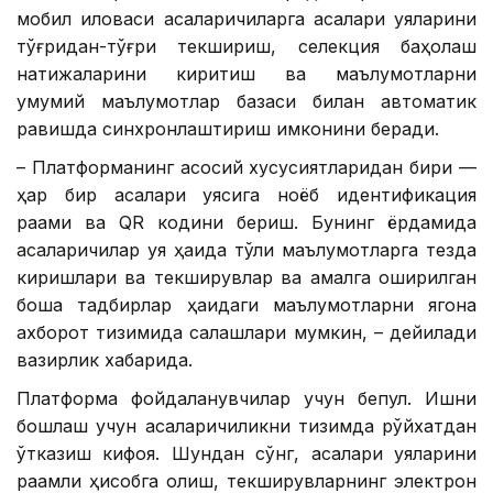
мобил иловаси асаларичиларга асалари уяларини
тўғридан-тўғри текшириш, селекция баҳолаш
натижаларини киритиш ва маълумотларни
умумий маълумотлар базаси билан автоматик
равишда синхронлаштириш имконини беради.
– Платформанинг асосий хусусиятларидан бири —
ҳар бир асалари уясига ноёб идентификация
рақами ва QR кодини бериш. Бунинг ёрдамида
асаларичилар уя ҳақида тўлиқ маълумотларга тезда
киришлари ва текширувлар ва амалга оширилган
бошқа тадбирлар ҳақидаги маълумотларни ягона
ахборот тизимида сақлашлари мумкин, – дейилади
вазирлик хабарида.
Платформа фойдаланувчилар учун бепул. Ишни
бошлаш учун асаларичиликни тизимда рўйхатдан
ўтказиш кифоя. Шундан сўнг, асалари уяларини
рақамли ҳисобга олиш, текширувларнинг электрон