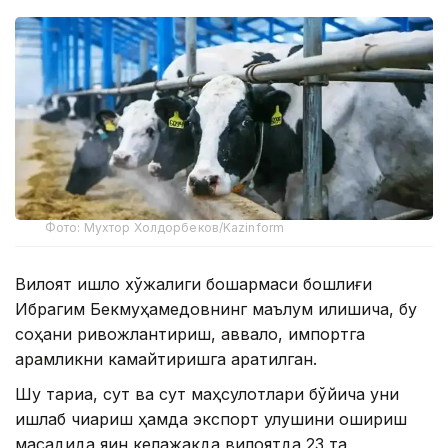
Фото: Мухтор Холдорбеков/Kazinform
Вилоят қишлоқ хўжалиги бошқармаси бошлиғи
Ибрагим Бекмуҳамедовнинг маълум қилишича, бу
соҳани ривожлантириш, аввало, импортга
қарамликни камайтиришга қаратилган.
Шу тариқа, сут ва сут маҳсулотлари бўйича уни
ишлаб чиқариш ҳамда экспорт улушини ошириш
мақсадида яқин келажакда вилоятда 23 та