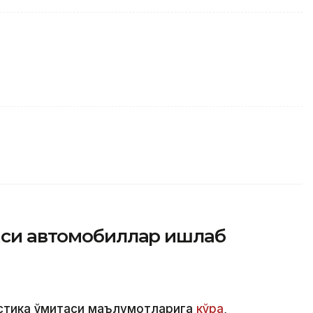
айси автомобиллар ишлаб
стика қўмитаси маълумотларига
кўра
,