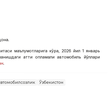
дона.
митаси маълумотларига кўра, 2026 йил 1 январь
анишдаги қаттиқ қопламали автомобиль йўллари
ан
.
втомобилсозлик
Ўзбекистон