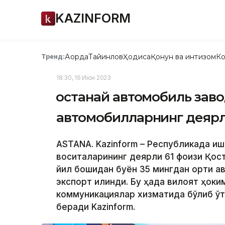
KAZINFORM
Ақорда
Тайинлов
Ҳодиса
Қонун ва интизом
Ко
Тренд:
18:30, 16 Июн 2023
Қостанай автомобиль зав
автомобилларнинг деярл
ASTANA. Kazinform – Республикада и
воситаларининг деярли 61 фоизи Қос
йил бошидан буён 35 мингдан ортиқ а
экспорт қилинди. Бу ҳақда вилоят ҳоки
коммуникациялар хизматида бўлиб ўт
беради Kazinform.