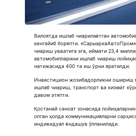
Вилоятда ишлаб чиқарилаётган автомоб
кенгайиб боряпти. «СарыаркаАвтоПром»
чиқариш қувватига эга, қиймати 23,4 милли
автомобилларини ишлаб чиқариш лойиҳас
натижасида 400 та иш ўрни яратилди.
Инвестицион жозибадорликни ошириш ма
ишлаб чиқариш, транспорт ва хизмат к
давом этяпти.
Қостанай саноат зонасида лойиҳаларнин
олган ҳолда коммуникацияларни сарҳисоб
индивидуал ёндашув қўлланилади.