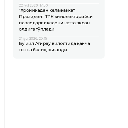
22 iyul 2026, 17:50
"Хроникадан келажакка":
Президент ТРК кинолекторийси
павлодарликларни катта экран
олдига тўплади
21 iyul 2026, 20:15
Бу йил Атирау вилоятида қанча
тонна балиқ овланди