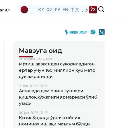
KZ
QZ
РУ
EN
中文
ق ز
ЎЗ
аҳлил
Мавзуга оид
06 avgust 2026, 10:10
Иртиш ҳавзасидан суғориладиган
ерлар учун 160 миллион куб метр
сув ажратилди
31 iyul 2026, 20:15
Астанада дам олиш кунлари
қишлоқ хўжалиги ярмаркаси ўлиб
ўтади
30 iyul 2026, 18:15
Қизилўрдада ўртача ойлик
номинал иш ҳақи маълум бўлди