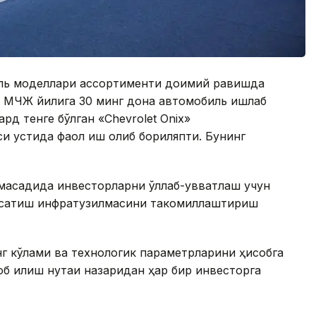
иль моделлари ассортименти доимий равишда
 МЧЖ йилига 30 минг дона автомобиль ишлаб
ард тенге бўлган «Chevrolet Onix»
и устида фаол иш олиб бориляпти. Бунинг
қсадида инвесторларни қўллаб-қувватлаш учун
ўрсатиш инфратузилмасини такомиллаштириш
г кўлами ва технологик параметрларини ҳисобга
 қилиш нуқтаи назаридан ҳар бир инвесторга