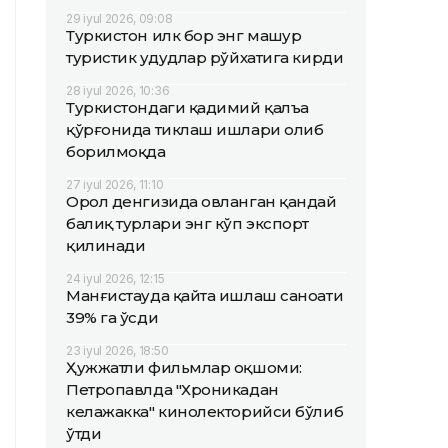
29 iyul 2026, 09:08
Туркистон илк бор энг машҳур
туристик ҳудудлар рўйхатига кирди
28 iyul 2026, 10:36
Туркистондаги қадимий қалъа
қўрғонида тиклаш ишлари олиб
борилмоқда
27 iyul 2026, 11:10
Орол денгизида овланган қандай
балиқ турлари энг кўп экспорт
қилинади
24 iyul 2026, 12:15
Манғистауда қайта ишлаш саноати
39% га ўсди
23 iyul 2026, 18:50
Ҳужжатли фильмлар оқшоми:
Петропавлда "Хроникадан
келажакка" кинолекторийси бўлиб
ўтди