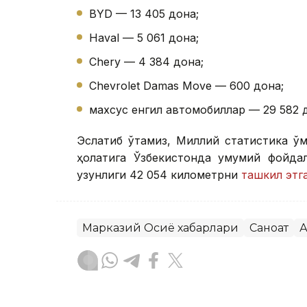
BYD — 13 405 дона;
Haval — 5 061 дона;
Chery — 4 384 дона;
Chevrolet Damas Move — 600 дона;
махсус енгил автомобиллар — 29 582 
Эслатиб ўтамиз, Миллий статистика қў
ҳолатига Ўзбекистонда умумий фойдал
узунлиги 42 054 километрни
ташкил этг
Марказий Осиё хабарлари
Саноат
А