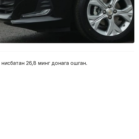
 нисбатан 26,8 минг донага ошган.