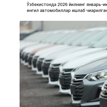
Ўзбекистонда 2026 йилнинг январь-и
енгил автомобиллар ишлаб чиқарилган