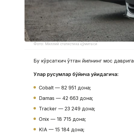
Фото: Миллий статистика қўмитаси
Бу кўрсаткич ўтган йилнинг мос даврига
Улар русумлар бўйича қуйидагича:
Cobalt — 82 951 дона;
Damas — 42 663 дона;
Tracker — 23 249 дона;
Onix — 18 715 дона;
KIA — 15 184 дона;