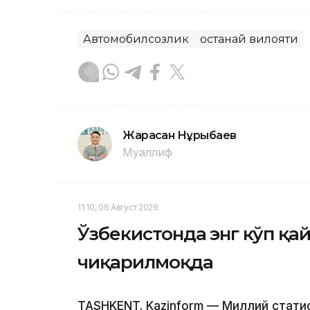
Автомобилсозлик
Қостанай вилояти
Жарасқан Нұрыбаев
Муаллиф
11:10, 06 Август 2026
Ўзбекистонда энг кўп қ
чиқарилмоқда
TASHKENT. Kazinform — Миллий стати