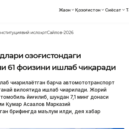
Жаҳон
Қозоғистон
Сиёсат
Т
нституциявий ислоҳот
Сайлов-2026
одлари Қозоғистондаги
и 61 фоизини ишлаб чиқаради
шлаб чиқарилаётган барча автомототранспорт
танай вилоятида ишлаб чиқарилади. Жорий
втомобиль йиғилиб, шундан 7,1 минг донаси
ми Қумар Ақсақалов Марказий
ган брифингда маълум қилди, дея хабар