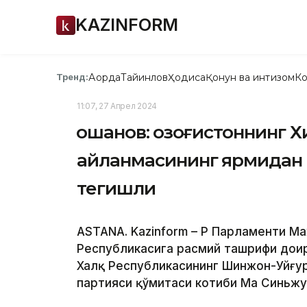
KAZINFORM
Ақорда
Тайинлов
Ҳодиса
Қонун ва интизом
Ко
Тренд:
11:07, 27 Апрел 2024
Қошанов: Қозоғистоннинг 
айланмасининг ярмидан
тегишли
ASTANA. Kazinform – ҚР Парламенти М
Республикасига расмий ташрифи доир
Халқ Республикасининг Шинжон-Уйғу
партияси қўмитаси котиби Ма Синьжу