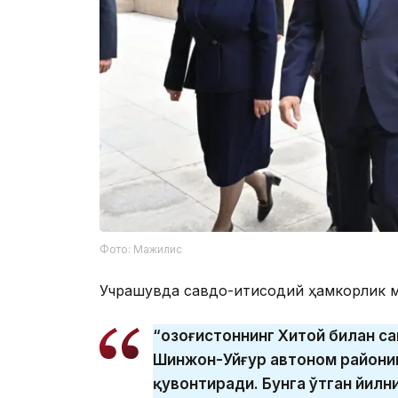
Фото: Мажилис
Учрашувда савдо-иқтисодий ҳамкорлик м
“Қозоғистоннинг Хитой билан с
Шинжон-Уйғур автоном райониг
қувонтиради. Бунга ўтган йилн