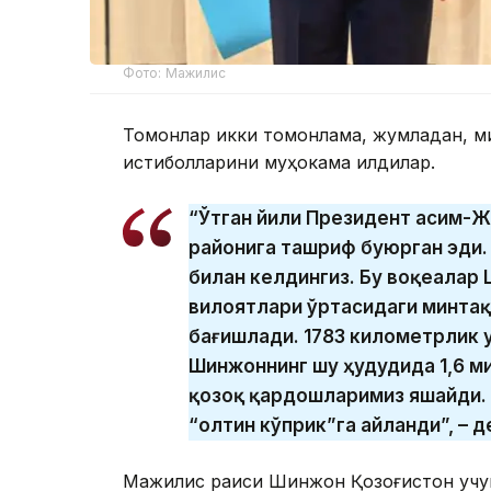
Фото: Мажилис
Томонлар икки томонлама, жумладан, ми
истиқболларини муҳокама қилдилар.
“Ўтган йили Президент Қасим-
районига ташриф буюрган эди. 
билан келдингиз. Бу воқеалар 
вилоятлари ўртасидаги минтақ
бағишлади. 1783 километрлик у
Шинжоннинг шу ҳудудида 1,6 м
қозоқ қардошларимиз яшайди. У
“олтин кўприк”га айланди”, – д
Мажилис раиси Шинжон Қозоғистон учун