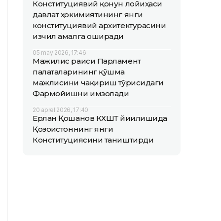
Конституциявий қонун лойиҳаси
давлат ҳокимиятининг янги
конституциявий архитектурасини
изчил амалга оширади
05 may 2026, 17:46
Мажилис раиси Парламент
палаталарининг қўшма
мажлисини чақириш тўғрисидаги
Фармойишни имзолади
20 aprel 2026, 17:40
Ерлан Қошанов КХШТ йиғилишида
Қозоғистоннинг янги
Конституциясини таништирди