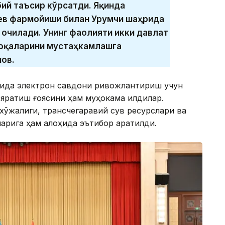
бий таъсир кўрсатди. Яқинда
ев фармойиши билан Урумчи шаҳрида
 очилади. Унинг фаолияти икки давлат
оқаларини мустаҳкамлашга
нов.
дида электрон савдони ривожлантириш учун
яратиш ғоясини ҳам муҳокама қилдилар.
 хўжалиги, трансчегаравий сув ресурслари ва
арига ҳам алоҳида эътибор қаратилди.