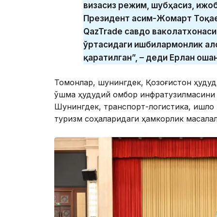
визасиз режим, шубҳасиз, ижо
Президент Қасим-Жомарт Тоқа
QazTrade савдо ваколатхонаси
ўртасидаги ишбилармонлик ал
қаратилган”, – деди Ерлан Қоша
Томонлар, шунингдек, Қозоғистон ҳуду
қўшма ҳудудий омбор инфратузилмасини 
Шунингдек, транспорт-логистика, қишлоқ
туризм соҳаларидаги ҳамкорлик масалал