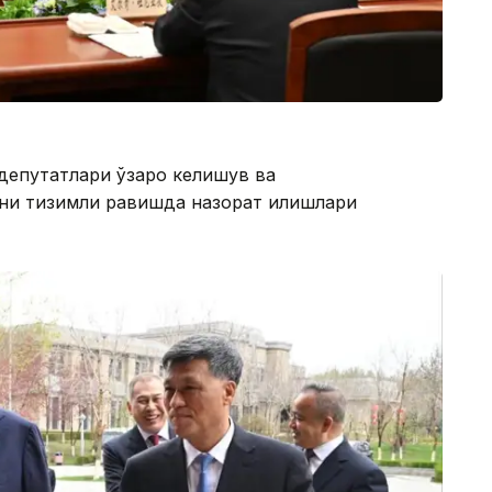
депутатлари ўзаро келишув ва
и тизимли равишда назорат қилишлари