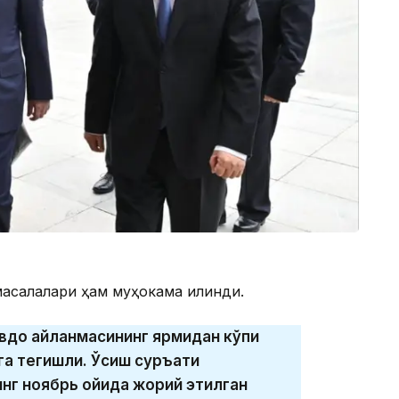
асалалари ҳам муҳокама қилинди.
авдо айланмасининг ярмидан кўпи
а тегишли. Ўсиш суръати
инг ноябрь ойида жорий этилган