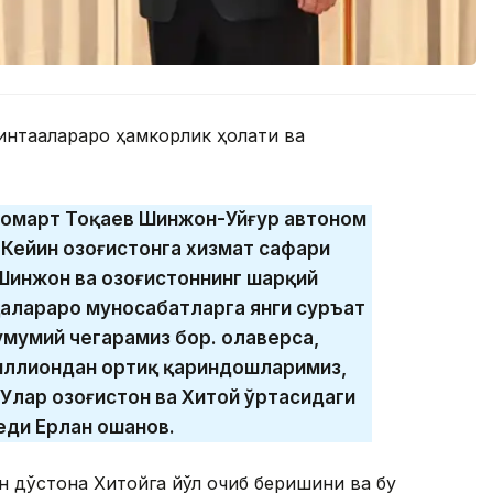
нтақалараро ҳамкорлик ҳолати ва
Жомарт Тоқаев Шинжон-Уйғур автоном
Кейин Қозоғистонга хизмат сафари
Шинжон ва Қозоғистоннинг шарқий
алараро муносабатларга янги суръат
мумий чегарамиз бор. Қолаверса,
иллиондан ортиқ қариндошларимиз,
лар Қозоғистон ва Хитой ўртасидаги
еди Ерлан Қошанов.
 дўстона Хитойга йўл очиб беришини ва бу