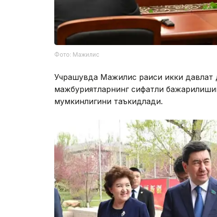
Фото: Мажилис
Учрашувда Мажилис раиси икки давлат 
мажбуриятларнинг сифатли бажарилишин
мумкинлигини таъкидлади.