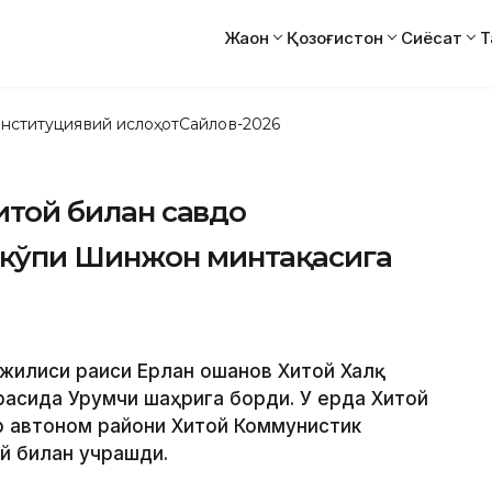
Жаҳон
Қозоғистон
Сиёсат
Т
нституциявий ислоҳот
Сайлов-2026
Хитой билан савдо
 кўпи Шинжон минтақасига
ажилиси раиси Ерлан Қошанов Хитой Халқ
асида Урумчи шаҳрига борди. У ерда Хитой
р автоном райони Хитой Коммунистик
й билан учрашди.