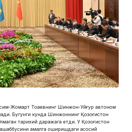
асим-Жомарт Тоқаевнинг Шинжон-Уйғур автоном
ади. Бугунги кунда Шинжоннинг Қозоғистон
лмаган тарихий даражага етди. У Қозоғистон
 ташаббусини амалга оширишдаги асосий