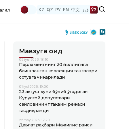
KZ
QZ
РУ
EN
中文
ق ز
ЎЗ
аҳлил
Мавзуга оид
09 iyul 2026, 18:10
Парламентнинг 30 йиллигига
бағишланган коллекция тангалари
сотувга чиқарилади
01 iyul 2026, 19:00
23 август куни бўлиб ўтадиган
Қурултой депутатлари
сайловининг тақвим режаси
тасдиқланди
22 may 2026, 17:20
Давлат раҳбари Мажилис раиси