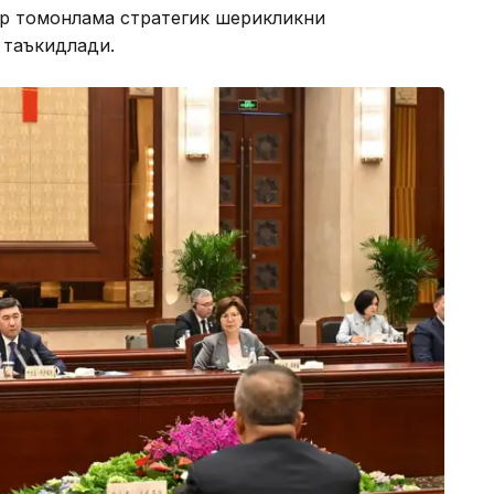
ар томонлама стратегик шерикликни
 таъкидлади.