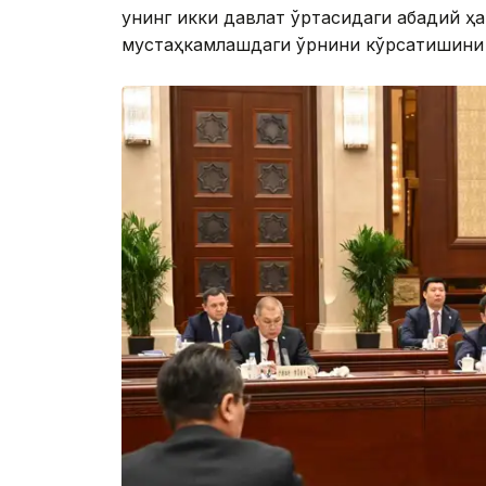
унинг икки давлат ўртасидаги абадий ҳ
мустаҳкамлашдаги ўрнини кўрсатишини