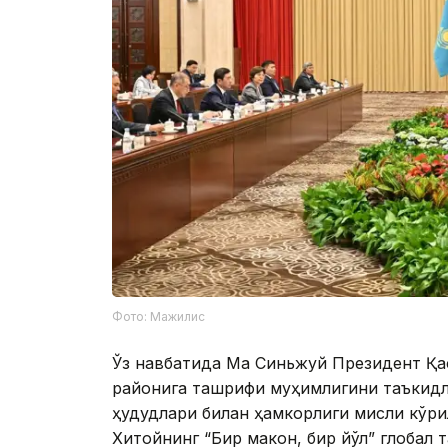
Фото: Мажилис
Ўз навбатида Ма Синьжуй Президент Қ
районига ташрифи муҳимлигини таъкидл
ҳудудлари билан ҳамкорлиги мисли кўри
Хитойнинг “Бир макон, бир йўл” глобал