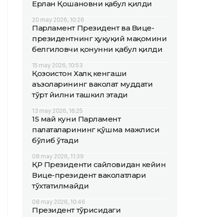
Ерлан Қошановни қабул қилди
20 may 2026, 10:26
Парламент Президент ва Вице-
президентнинг ҳуқуқий мақомини
белгиловчи қонунни қабул қилди
15 may 2026, 10:53
Қозоғистон Халқ кенгаши
аъзоларининг ваколат муддати
тўрт йилни ташкил этади
13 may 2026, 16:25
15 май куни Парламент
палаталарининг қўшма мажлиси
бўлиб ўтади
08 may 2026, 11:39
ҚР Президенти сайловидан кейин
Вице-президент ваколатлари
тўхтатилмайди
08 may 2026, 10:46
Президент тўғрисидаги