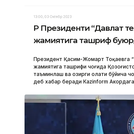
13:00, 03 Октябр 2023
ҚР Президенти “Давлат т
жамиятига ташриф бую
Президент Қасим-Жомарт Тоқаевга “
жамиятига ташрифи чоғида Қозоғисто
таъминлаш ва ҳозирги ҳолати бўйича 
деб хабар беради Каzinform Акордага