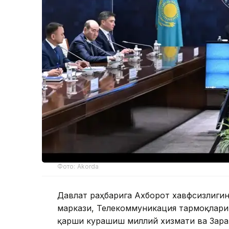
Фото: Akorda
Давлат раҳбарига Ахборот хавфсизлиг
маркази, Телекоммуникация тармоқлари
қарши курашиш миллий хизмати ва Зара