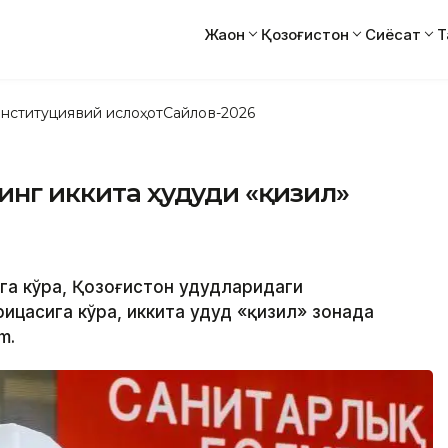
Жаҳон
Қозоғистон
Сиёсат
Т
нституциявий ислоҳот
Сайлов-2026
инг иккита ҳудуди «қизил»
ига кўра, Қозоғистон ҳудудларидаги
ицасига кўра, иккита ҳудуд «қизил» зонада
m.