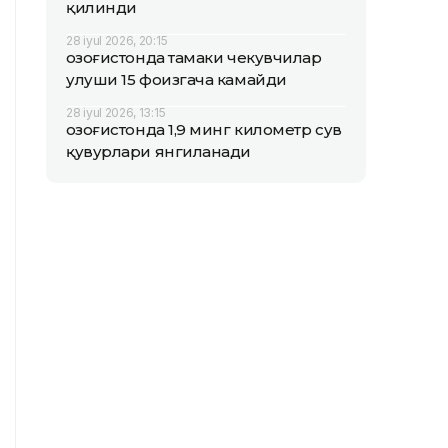
қилинди
28 iyul 2026, 20:15
Қозоғистонда тамаки чекувчилар
улуши 15 фоизгача камайди
28 iyul 2026, 13:15
Қозоғистонда 1,9 минг километр сув
қувурлари янгиланади