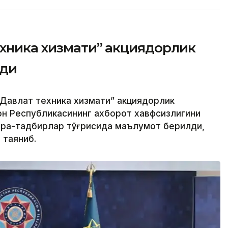
ехника хизмати” акциядорлик
рди
Давлат техника хизмати” акциядорлик
н Республикасининг ахборот хавфсизлигини
чора-тадбирлар тўғрисида маълумот берилди,
 таяниб.