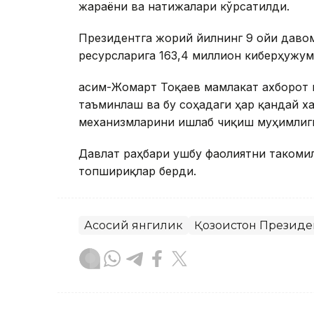
жараёни ва натижалари кўрсатилди.
Президентга жорий йилнинг 9 ойи даво
ресурсларига 163,4 миллион киберҳужум
Қасим-Жомарт Тоқаев мамлакат ахборот
таъминлаш ва бу соҳадаги ҳар қандай 
механизмларини ишлаб чиқиш муҳимлиг
Давлат раҳбари ушбу фаолиятни такоми
топшириқлар берди.
Асосий янгилик
Қозоғистон Президе