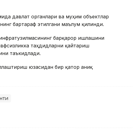
мида давлат органлари ва муҳим объектлар
нинг бартараф этилгани маълум қилинди.
 инфратузилмасининг барқарор ишлашини
хавфсизликка таҳдидларни қайтариш
ини таъкидлади.
ллаштириш юзасидан бир қатор аниқ
нти