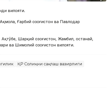
анди вилояти.
Ақмола, Ғарбий Қозоғистон ва Павлодар
Ақтўбе, Шарқий Қозоғистон, Жамбил, Қостанай,
лари ва Шимолий Қозоғистон вилояти.
нгилик
ҚР Соғлиқни сақлаш вазирлиги