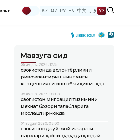
KZ
QZ
РУ
EN
中文
ق ز
ЎЗ
аҳлил
Мавзуга оид
05 avgust 2026, 12:15
Қозоғистонда волонтёрликни
ривожлантиришнинг янги
концепцияси ишлаб чиқилмоқда
05 avgust 2026, 09:08
Қозоғистон миграция тизимини
меҳнат бозори талабларига
мослаштирмоқда
01 avgust 2026, 08:00
Қозоғистонда уй-жой ижараси
нархлари қайси ҳудудда қандай