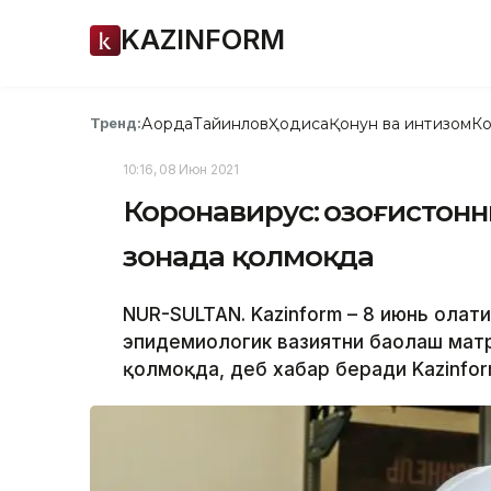
KAZINFORM
Ақорда
Тайинлов
Ҳодиса
Қонун ва интизом
Ко
Тренд:
10:16, 08 Июн 2021
Коронавирус: Қозоғистонн
зонада қолмоқда
NUR-SULTAN. Kazinform – 8 июнь ҳолат
эпидемиологик вазиятни баҳолаш матр
қолмоқда, деб хабар беради Kazinfor