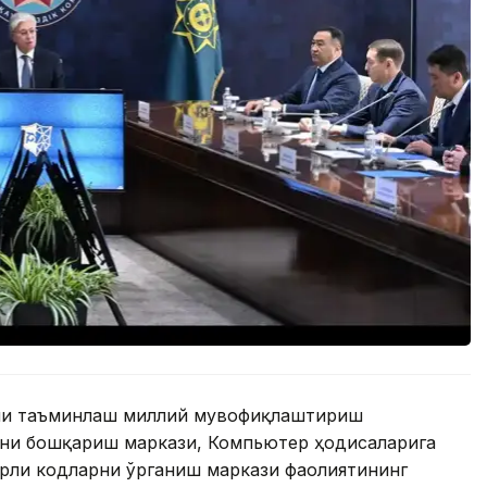
ини таъминлаш миллий мувофиқлаштириш
ни бошқариш маркази, Компьютер ҳодисаларига
рли кодларни ўрганиш маркази фаолиятининг