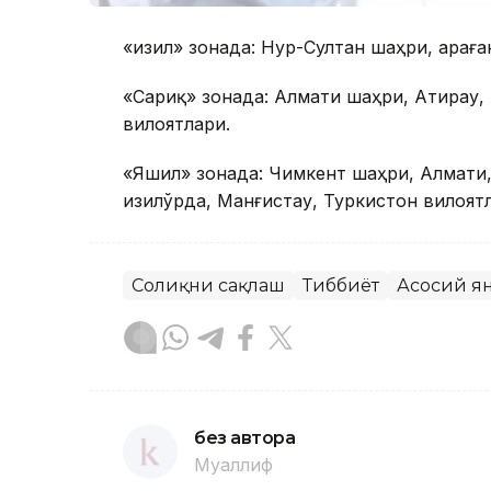
«Қизил» зонада: Нур-Султан шаҳри, Қарағ
«Сариқ» зонада: Алмати шаҳри, Атирау, 
вилоятлари.
«Яшил» зонада: Чимкент шаҳри, Алмати, 
Қизилўрда, Манғистау, Туркистон вилоят
Соғлиқни сақлаш
Тиббиёт
Асосий я
без автора
Муаллиф