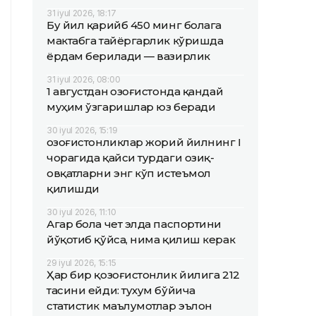
31 iyul 2026, 18:17
Бу йил қарийб 450 минг болага
мактабга тайёргарлик кўришда
ёрдам берилади — вазирлик
31 iyul 2026, 08:00
1 августдан Қозоғистонда қандай
муҳим ўзгаришлар юз беради
30 iyul 2026, 15:19
Қозоғистонликлар жорий йилнинг I
чорагида қайси турдаги озиқ-
овқатларни энг кўп истеъмол
қилишди
30 iyul 2026, 11:10
Агар бола чет элда паспортини
йўқотиб қўйса, нима қилиш керак
29 iyul 2026, 15:15
Ҳар бир қозоғистонлик йилига 212
тасини ейди: тухум бўйича
статистик маълумотлар эълон