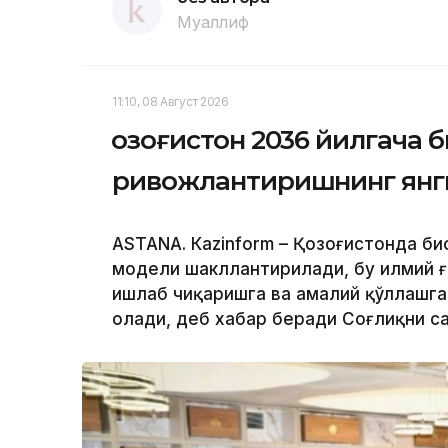
Муаллиф
11:10, 08 Август 2026
Қозоғистон 2036 йилгача
ривожлантиришнинг янг
ASTANА. Кazinform – Қозоғистонда б
модели шакллантирилади, бу илмий 
ишлаб чиқаришга ва амалий қўллашга
олади, деб хабар беради Соғлиқни с