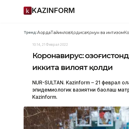
KAZINFORM
Ақорда
Тайинлов
Ҳодиса
Қонун ва интизом
Ко
Тренд:
10:14, 21 Феврал 2022
Коронавирус: Қозоғистонд
иккита вилоят қолди
NUR-SULTAN. Kazinform – 21 феврал ҳо
эпидемиологик вазиятни баҳолаш мат
Kazinform.