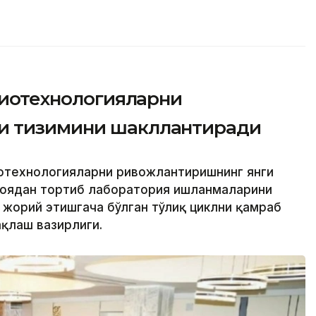
 биотехнологияларни
и тизимини шакллантиради
иотехнологияларни ривожлантиришнинг янги
ғоядан тортиб лаборатория ишланмаларини
 жорий этишгача бўлган тўлиқ циклни қамраб
ақлаш вазирлиги.