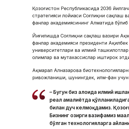
Қозоғистон Республикасида 2036 йилга
стратегияси лойиҳаси Соғлиқни сақлаш в
фанлар академиясининг Алматида бўлиб 
Йиғилишда Соғлиқни сақлаш вазири Ақм
фанлар академияси президенти Ақилбек
университетлари ва илмий ташкилотлар 
олимлар ва мутахассислар иштирок этди
Ақмарал Алназарова биотехнологияларн
ривожланиши, шунингдек, илм-фан учун 
– Бугун биз алоҳида илмий ишл
реал амалиётда қўлланиладига
билан дуч келмоқдамиз. Қозоғи
Бизнинг ҳозирги вазифамиз маҳ
бўлган технологияларга айлан