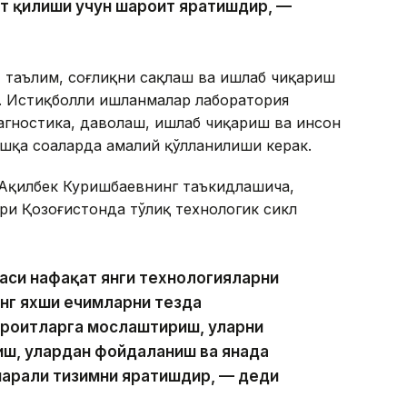
ат қилиши учун шароит яратишдир, —
, таълим, соғлиқни сақлаш ва ишлаб чиқариш
. Истиқболли ишланмалар лаборатория
агностика, даволаш, ишлаб чиқариш ва инсон
ошқа соҳаларда амалий қўлланилиши керак.
Ақилбек Куришбаевнинг таъкидлашича,
ри Қозоғистонда тўлиқ технологик сикл
аси нафақат янги технологияларни
энг яхши ечимларни тезда
ароитларга мослаштириш, уларни
иш, улардан фойдаланиш ва янада
арали тизимни яратишдир, — деди