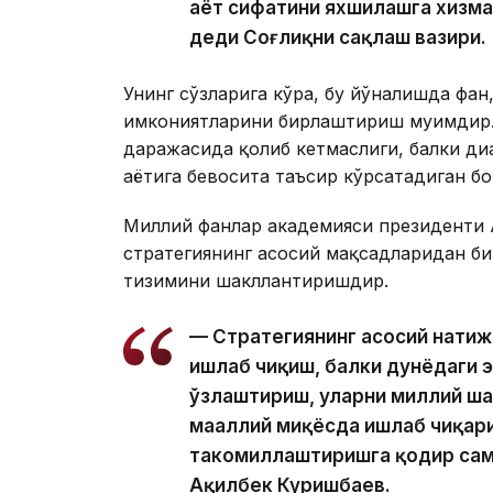
ҳаёт сифатини яхшилашга хизм
деди Соғлиқни сақлаш вазири.
Унинг сўзларига кўра, бу йўналишда фан
имкониятларини бирлаштириш муҳимдир
даражасида қолиб кетмаслиги, балки ди
ҳаётига бевосита таъсир кўрсатадиган б
Миллий фанлар академияси президенти 
стратегиянинг асосий мақсадларидан би
тизимини шакллантиришдир.
— Стратегиянинг асосий натиж
ишлаб чиқиш, балки дунёдаги 
ўзлаштириш, уларни миллий ш
маҳаллий миқёсда ишлаб чиқар
такомиллаштиришга қодир сам
Ақилбек Куришбаев.