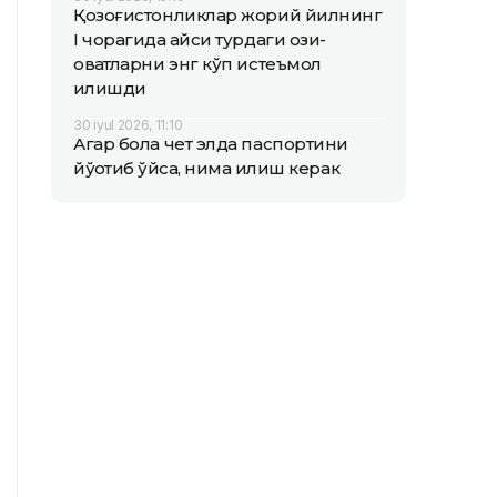
Қозоғистонликлар жорий йилнинг
I чорагида қайси турдаги озиқ-
овқатларни энг кўп истеъмол
қилишди
30 iyul 2026, 11:10
Агар бола чет элда паспортини
йўқотиб қўйса, нима қилиш керак