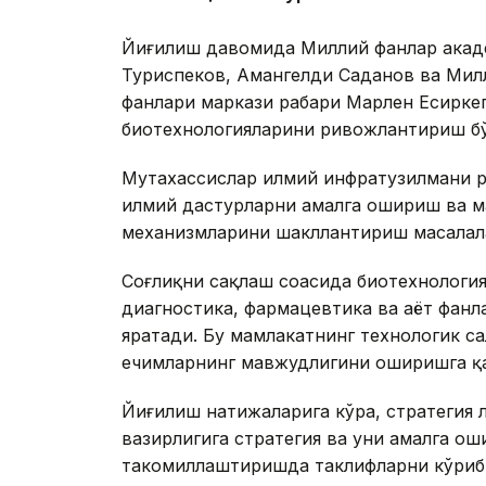
Йиғилиш давомида Миллий фанлар акад
Туриспеков, Амангелди Саданов ва Мил
фанлари маркази раҳбари Марлен Есирке
биотехнологияларини ривожлантириш бў
Мутахассислар илмий инфратузилмани р
илмий дастурларни амалга ошириш ва м
механизмларини шакллантириш масалала
Соғлиқни сақлаш соҳасида биотехнологи
диагностика, фармацевтика ва ҳаёт фанл
яратади. Бу мамлакатнинг технологик са
ечимларнинг мавжудлигини оширишга қа
Йиғилиш натижаларига кўра, стратегия л
вазирлигига стратегия ва уни амалга ош
такомиллаштиришда таклифларни кўриб 