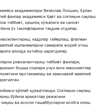
емияси академиклари Вячеслав Локшин, Ерлан
лий фанлар академияси Ҳаёт ва соғлиқни сақлаш
пов тиббиёт, қишлоқ хўжалиги ва саноат
йича ўз таклифларини тақдим этдилар.
ивожлантириш, кадрлар тайёрлаш, флагман
аҳаллий ишланмаларни самарали жорий этиш
рига алоҳида эътибор қаратдилар.
яларни ривожлантириш тиббиёт фанлари,
арининг бошқа соҳалари учун янги имкониятлар
лоҳиятини мустаҳкамлаш ва замонавий маҳаллий
ратилган.
ойиҳаси қўллаб-қувватланди. Соғлиқни сақлаш
ириш бўйича ҳаракатлар режасини
чиқиш ва асосли ташаббусларни ҳисобга олиш