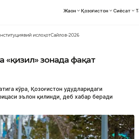
Жаҳон
Қозоғистон
Сиёсат
Т
нституциявий ислоҳот
Сайлов-2026
а «қизил» зонада фақат
латига кўра, Қозоғистон ҳудудларидаги
рицаси эълон қилинди, деб хабар беради