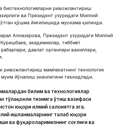
ча биотехнологияларни ривожлантириш
азирлиги ва Президент ҳузуридаги Миллий
ўтган қўшма йиғилишида муҳокама қилинди.
арал Алназарова, Президент ҳузуридаги Миллий
 Куришбаев, академиклар, тиббиёт
раҳбарлари, давлат органлари вакиллари,
.
и ривожлантириш мамлакатнинг технологик
муҳим йўналиш эканлигини таъкидлади.
анмалардан билим ва технологиялар
н тўлақонли тизимга ўтиш вазифаси
стон юқори илмий салоҳиятга эга.
аллий ишланмаларнинг талаб юқори
иши ва фуқароларимизнинг соғлиғи ва