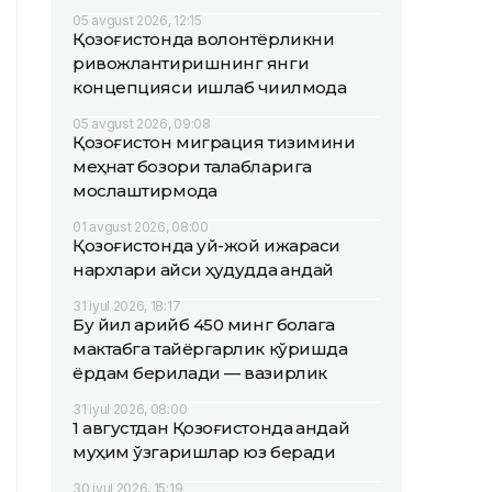
05 avgust 2026, 12:15
Қозоғистонда волонтёрликни
ривожлантиришнинг янги
концепцияси ишлаб чиқилмоқда
05 avgust 2026, 09:08
Қозоғистон миграция тизимини
меҳнат бозори талабларига
мослаштирмоқда
01 avgust 2026, 08:00
Қозоғистонда уй-жой ижараси
нархлари қайси ҳудудда қандай
31 iyul 2026, 18:17
Бу йил қарийб 450 минг болага
мактабга тайёргарлик кўришда
ёрдам берилади — вазирлик
31 iyul 2026, 08:00
1 августдан Қозоғистонда қандай
муҳим ўзгаришлар юз беради
30 iyul 2026, 15:19