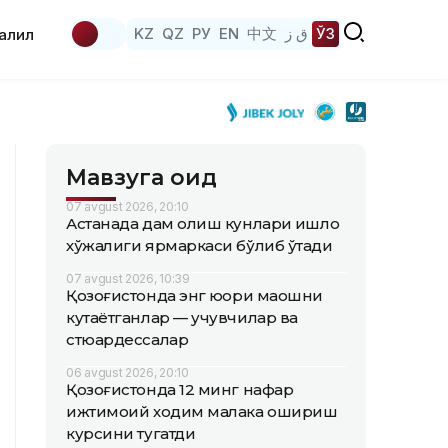
KZ
QZ
РУ
EN
中文
ق ز
ЎЗ
аҳлил
Мавзуга оид
07 avgust 2026, 20:10
Астанада дам олиш кунлари қишлоқ
хўжалиги ярмаркаси бўлиб ўтади
07 avgust 2026, 10:39
Қозоғистонда энг юқори маошни
кутаётганлар — учувчилар ва
стюардессалар
06 avgust 2026, 20:10
Қозоғистонда 12 минг нафар
ижтимоий ходим малака ошириш
курсини тугатди