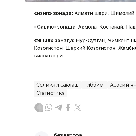
«Қизил» зонада:
Алмати шаҳри, Шимолий 
«Сариқ» зонада:
Ақмола, Қостанай, Пав
«Яшил» зонада:
Нур-Султан, Чимкент ша
Қозоғистон, Шарқий Қозоғистон, Жамбил
вилоятлари.
Соғлиқни сақлаш
Тиббиёт
Асосий я
Статистика
без автора