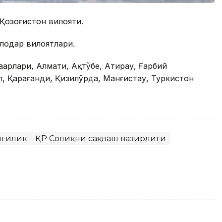
Қозоғистон вилояти.
лодар вилоятлари.
ҳарлари, Алмати, Ақтўбе, Атирау, Ғарбий
, Қарағанди, Қизилўрда, Манғистау, Туркистон
нгилик
ҚР Соғлиқни сақлаш вазирлиги