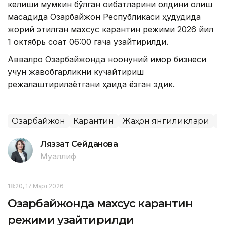
келиши мумкин бўлган оқибатларини олдини олиш
мақсадида Озарбайжон Республикаси ҳудудида
жорий этилган махсус карантин режими 2026 йил
1 октябрь соат 06:00 гача узайтирилди.
Аввалроқ Озарбайжонда ноқонуний қимор бизнеси
учун жавобгарликни кучайтириш
режалаштирилаётгани ҳақида ёзган эдик.
Озарбайжон
Карантин
Жаҳон янгиликлари
К
Ляззат Сейданова
Муаллиф
18:20, 17 Март 2026
Озарбайжонда махсус карантин
режими узайтирилди