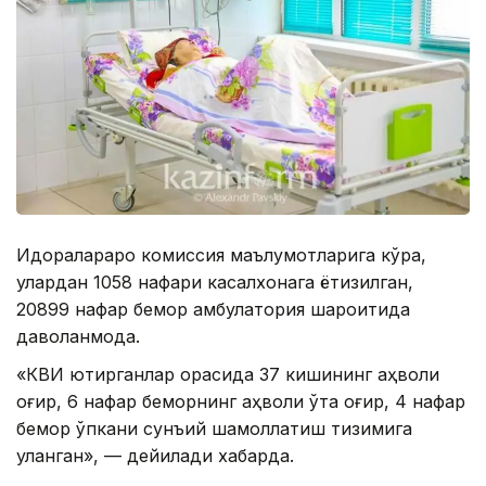
Идоралараро комиссия маълумотларига кўра,
улардан 1058 нафари касалхонага ётқизилган,
20899 нафар бемор амбулатория шароитида
даволанмоқда.
«КВИ юқтирганлар орасида 37 кишининг аҳволи
оғир, 6 нафар беморнинг аҳволи ўта оғир, 4 нафар
бемор ўпкани сунъий шамоллатиш тизимига
уланган», — дейилади хабарда.