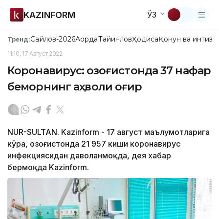
KAZINFORM
ЎЗ
Сайлов-2026
Ақорда
Тайинлов
Ҳодиса
Қонун ва интизо
Тренд:
11:10, 17 Август 2022
Коронавирус: Қозоғистонда 37 нафар
беморнинг аҳволи оғир
NUR-SULTAN. Kazinform - 17 август маълумотларига
кўра, Қозоғистонда 21 957 киши коронавирус
инфекциясидан даволанмоқда, дея хабар
бермоқда Kazinform.