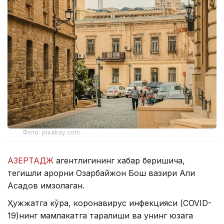
Фото: pixabay.com
АЗЕРТАДЖ
агентлигининг хабар беришича,
тегишли қарорни Озарбайжон Бош вазири Али
Асадов имзолаган.
Ҳужжатга кўра, коронавирус инфекцияси (COVID-
19)нинг мамлакатга тарқалиши ва унинг юзага