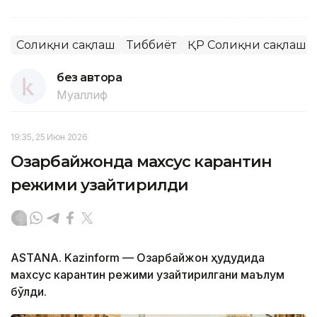
Соғлиқни сақлаш
Тиббиёт
ҚР Соғлиқни сақлаш 
без автора
Муаллиф
19:35, 25 Июн 2026
Озарбайжонда махсус карантин
режими узайтирилди
ASTANA. Kazinform — Озарбайжон ҳудудида
махсус карантин режими узайтирилгани маълум
бўлди.