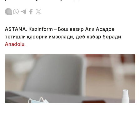
ASTANА. Кazinform – Бош вазир Али Асадов
тегишли қарорни имзолади, деб хабар беради
Аnadolu
.
Фото: freepik.com