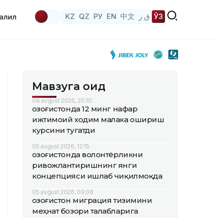
KZ
QZ
РУ
EN
中文
ق ز
ЎЗ
аҳлил
Мавзуга оид
06 avgust 2026, 20:10
Қозоғистонда 12 минг нафар
ижтимоий ходим малака ошириш
курсини тугатди
05 avgust 2026, 12:15
Қозоғистонда волонтёрликни
ривожлантиришнинг янги
концепцияси ишлаб чиқилмоқда
05 avgust 2026, 09:08
Қозоғистон миграция тизимини
меҳнат бозори талабларига