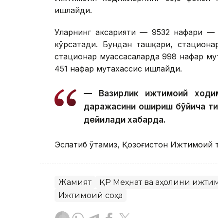
ишлайди.
Уларнинг аксарияти — 9532 нафари — 
кўрсатади. Бундан ташқари, стациона
стационар муассасаларда 998 нафар му
451 нафар мутахассис ишлайди.
— Вазирлик ижтимоий ходим
даражасини ошириш бўйича т
дейилади хабарда.
Эслатиб ўтамиз, Қозоғистон Ижтимоий 
Жамият
ҚР Меҳнат ва аҳолини ижти
Ижтимоий соҳа