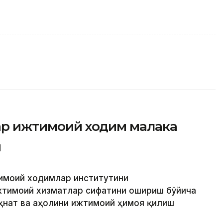
фар ижтимоий ходим малака
и
тимоий ходимлар институтини
жтимоий хизматлар сифатини ошириш бўйича
еҳнат ва аҳолини ижтимоий ҳимоя қилиш