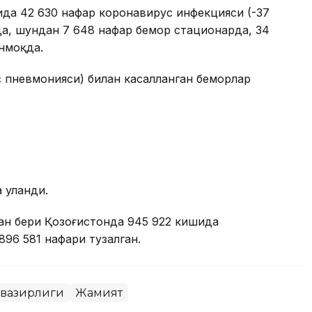
рида 42 630 нафар коронавирус инфекцияси (-37
да, шундан 7 648 нафар бемор стационарда, 34
нмоқда.
 пневмонияси) билан касалланган беморлар
 уланди.
ан бери Қозоғистонда 945 922 кишида
896 581 нафари тузалган.
 вазирлиги
Жамият