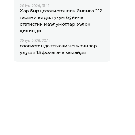
29 iyul 2026, 15:15
Ҳар бир қозоғистонлик йилига 212
тасини ейди: тухум бўйича
статистик маълумотлар эълон
қилинди
28 iyul 2026, 20:15
Қозоғистонда тамаки чекувчилар
улуши 15 фоизгача камайди