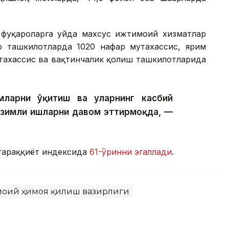
фуқароларга уйда махсус ижтимоий хизматлар
р ташкилотларда 1020 нафар мутахассис, ярим
тахассис ва вақтинчалик қолиш ташкилотларида
ларни ўқитиш ва уларнинг касбий
изимли ишларни давом эттирмоқда, —
тараққиёт индексида
61-ўринни эгаллади
.
моий ҳимоя қилиш вазирлиги