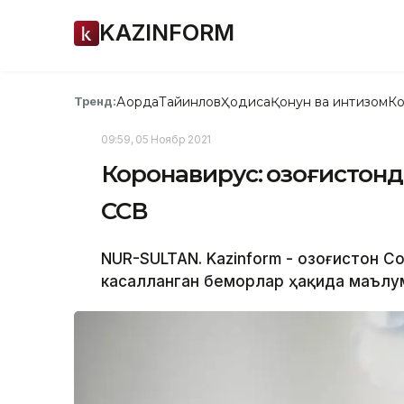
KAZINFORM
Ақорда
Тайинлов
Ҳодиса
Қонун ва интизом
Ко
Тренд:
09:59, 05 Ноябр 2021
Коронавирус: Қозоғистонд
ССВ
NUR-SULTAN. Kazinform - Қозоғистон 
касалланган беморлар ҳақида маълум