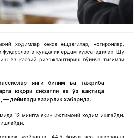
моий ходимлар кекса ёшдагилар, ногиронлар,
а фуқароларга кундалик ёрдам кўрсатадилар. Шу
тиш ва касбий ривожлантириш бўйича тизимли
хассислар янги билим ва тажриба
арга юқори сифатли ва ўз вақтида
, — дейилади вазирлик хабарида.
имида 12 мингга яқин ижтимоий ходим ишлайди.
 ишлайди.
ишлоқ жойларда, 44,5 фоизи эса шаҳарларда