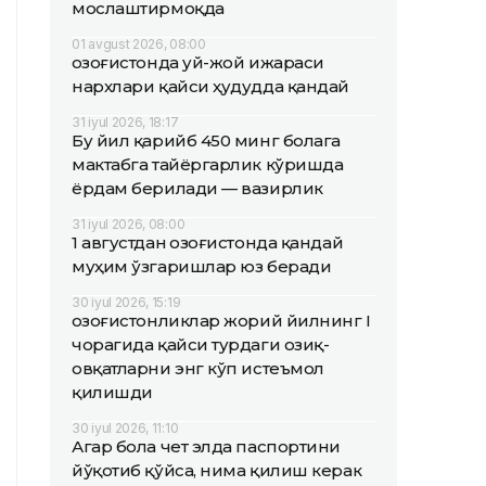
мослаштирмоқда
01 avgust 2026, 08:00
Қозоғистонда уй-жой ижараси
нархлари қайси ҳудудда қандай
31 iyul 2026, 18:17
Бу йил қарийб 450 минг болага
мактабга тайёргарлик кўришда
ёрдам берилади — вазирлик
31 iyul 2026, 08:00
1 августдан Қозоғистонда қандай
муҳим ўзгаришлар юз беради
30 iyul 2026, 15:19
Қозоғистонликлар жорий йилнинг I
чорагида қайси турдаги озиқ-
овқатларни энг кўп истеъмол
қилишди
30 iyul 2026, 11:10
Агар бола чет элда паспортини
йўқотиб қўйса, нима қилиш керак