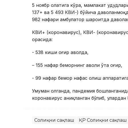
5 ноябр ҳолатига кўра, мамлакат ҳудудла
137+ ва 5 493 КВИ-) бўйича даволанмоқ
982 нафари амбулатор шароитда давола
КВИ+ (коронавирус), КВИ- (коронавирус
орасида:
- 538 киши оғир аҳволда,
– 155 нафар беморнинг аҳволи ўта оғир,
- 99 нафар бемор нафас олиш аппаратига
Умуман олганда, пандемия бошланганид
коронавирус аниқланган бўлиб, улардан 
Соғлиқни сақлаш
ҚР Соғлиқни сақлаш