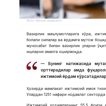
Фото: Меҳнат вазирлиги
Вазирлик маълумотларига кўра, ижти
болали оилалар ва ёрдамга муҳтож бошқ
муносабат билан вазирлик уларни ўқи
ишларни амалга оширмоқда.
— Бунинг натижасида мута
орттирадилар ҳамда фуқарол
ижтимоий ёрдам кўрсатадилар
Ҳозирда мамлакат ижтимоий ҳимоя тиз
Улардан 1251 нафари нодавлат секторда
Ижтимоий ходимларнинг 55,5 фоизи қ