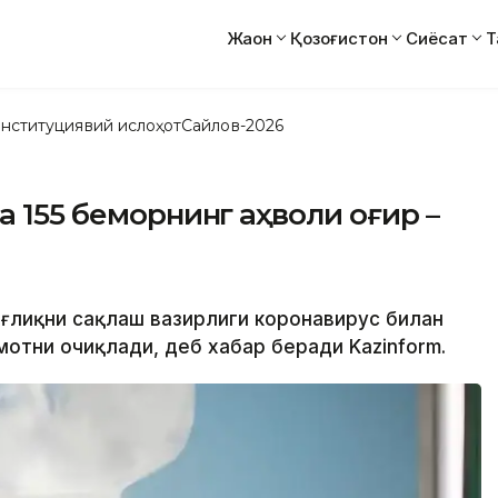
Жаҳон
Қозоғистон
Сиёсат
Т
нституциявий ислоҳот
Сайлов-2026
а 155 беморнинг аҳволи оғир –
Соғлиқни сақлаш вазирлиги коронавирус билан
отни очиқлади, деб хабар беради Kazinform.