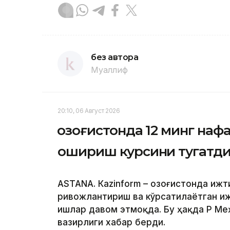
без автора
Муаллиф
20:10, 06 Август 2026
Қозоғистонда 12 минг на
ошириш курсини тугатд
ASTANА. Кazinform – Қозоғистонда иж
ривожлантириш ва кўрсатилаётган и
ишлар давом этмоқда. Бу ҳақда ҚР М
вазирлиги хабар берди.