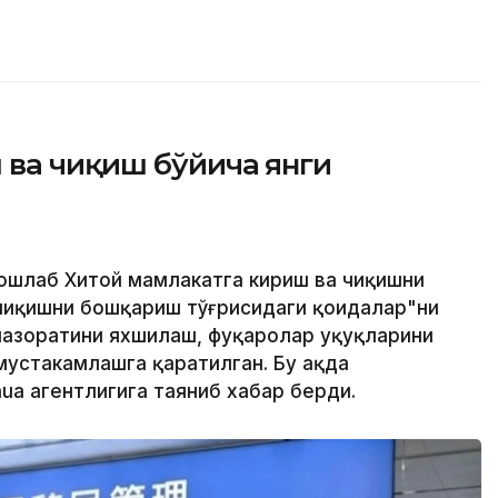
 ва чиқиш бўйича янги
бошлаб Хитой мамлакатга кириш ва чиқишни
 чиқишни бошқариш тўғрисидаги қоидалар"ни
назоратини яхшилаш, фуқаролар ҳуқуқларини
устаҳкамлашга қаратилган. Бу ҳақда
ua агентлигига таяниб хабар берди.