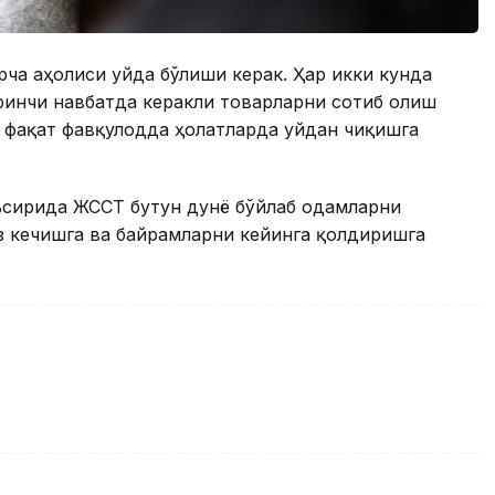
рча аҳолиси уйда бўлиши керак. Ҳар икки кунда
ринчи навбатда керакли товарларни сотиб олиш
 фақат фавқулодда ҳолатларда уйдан чиқишга
ъсирида ЖССТ бутун дунё бўйлаб одамларни
з кечишга ва байрамларни кейинга қолдиришга