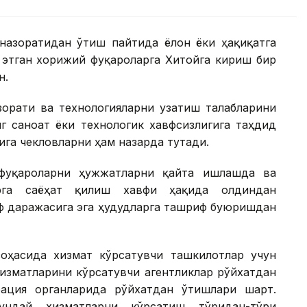
назоратидан ўтиш пайтида ёлғон ёки ҳақиқатга
 этган хорижий фуқароларга Хитойга кириш бир
н.
зорати ва технологияларни узатиш талабларини
нг саноат ёки технологик хавфсизлигига таҳдид
га чекловларни ҳам назарда тутади.
фуқароларни ҳужжатларни қайта ишлашда ва
арга саёҳат қилиш хавфи ҳақида олдиндан
вф даражасига эга ҳудудларга ташриф буюришдан
оҳасида хизмат кўрсатувчи ташкилотлар учун
хизматларини кўрсатувчи агентликлар рўйхатдан
ация органларида рўйхатдан ўтишлари шарт.
ндай хизматларни кўрсатиш тўғридан-тўғри