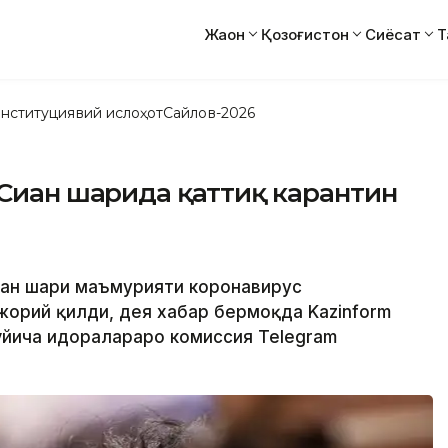
Жаҳон
Қозоғистон
Сиёсат
Т
нституциявий ислоҳот
Сайлов-2026
Сиан шаҳрида қаттиқ карантин
иан шаҳри маъмурияти коронавирус
жорий қилди, дея хабар бермоқда Kazinform
ўйича идоралараро комиссия Telegram