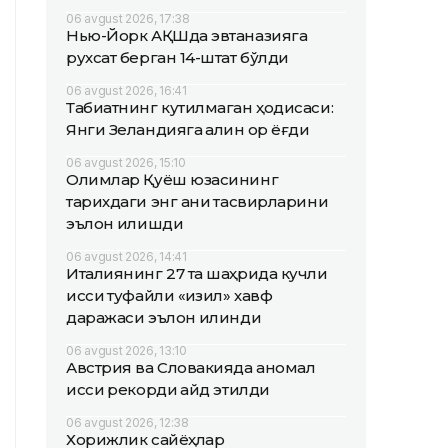
06 avgust 2026, 17:38
Нью-Йорк АҚШда эвтаназияга
рухсат берган 14-штат бўлди
06 avgust 2026, 16:41
Табиатнинг кутилмаган ҳодисаси:
Янги Зеландияга қалин қор ёғди
06 avgust 2026, 15:10
Олимлар Қуёш юзасининг
тарихдаги энг аниқ тасвирларини
эълон қилишди
06 avgust 2026, 14:41
Италиянинг 27 та шаҳрида кучли
иссиқ туфайли «қизил» хавф
даражаси эълон қилинди
06 avgust 2026, 13:10
Австрия ва Словакияда аномал
иссиқ рекорди қайд этилди
06 avgust 2026, 12:38
Хорижлик сайёҳлар