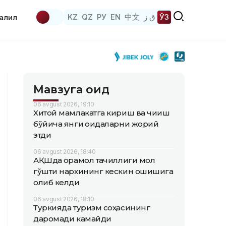
KZ
QZ
РУ
EN
中文
ق ز
ЎЗ
аҳлил
Мавзуга оид
06 avgust 2026, 19:10
Хитой мамлакатга кириш ва чиқиш
бўйича янги қоидаларни жорий
этди
06 avgust 2026, 18:40
АҚШда қорамол тақчиллиги мол
гўшти нархининг кескин ошишига
олиб келди
06 avgust 2026, 18:10
Туркияда туризм соҳасининг
даромади камайди