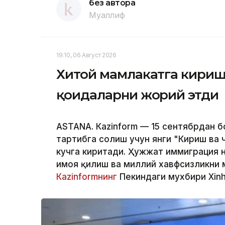
без автора
Муаллиф
19:10, 06 Август 2026
Хитой мамлакатга кириш
қоидаларни жорий этди
ASTANА. Кazinform — 15 сентябрдан 
тартибга солиш учун янги "Кириш ва
кучга киритади. Ҳужжат иммиграция 
ҳимоя қилиш ва миллий хавфсизликни м
Кazinformнинг
Пекиндаги мухбири Xinh