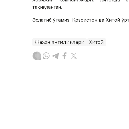
тақиқланган.
Эслатиб ўтамиз, Қозоғистон ва Хитой ў
Жаҳон янгиликлари
Хитой
Бекабат Узаков
Муаллиф
18:10, 06 Август 2026
Туркияда туризм соҳаси