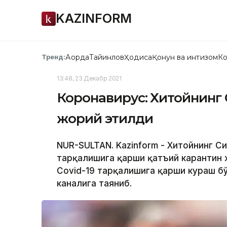
KAZINFORM
Ақорда
Тайинлов
Ҳодиса
Қонун ва интизом
Ко
Тренд:
13:48, 23 Декабр 2021
Коронавирус: Хитойнинг 
жорий этилди
NUR-SULTAN. Kazinform - Хитойнинг С
тарқалишига қарши қатъий карантин 
Covid-19 тарқалишига қарши кураш б
каналига таяниб.