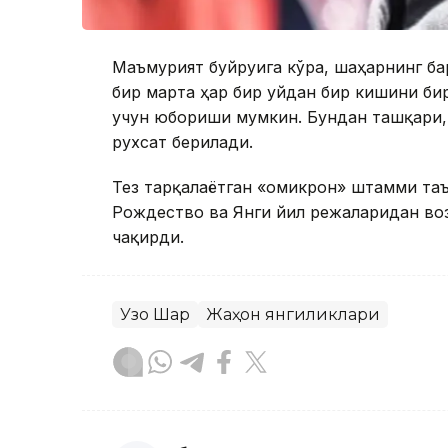
Маъмурият буйруғига кўра, шаҳарнинг ба
бир марта ҳар бир уйдан бир кишини би
учун юбориши мумкин. Бундан ташқари,
рухсат берилади.
Тез тарқалаётган «омикрон» штамми та
Рождество ва Янги йил режаларидан во
чақирди.
Узоқ Шарқ
Жаҳон янгиликлари