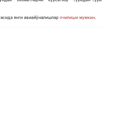
ртасида янги авиайўналишлар
очилиши мумкин
.
нинг даромади камайди