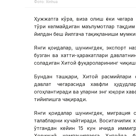
Фото: Xinhua
Ҳужжатга кўра, виза олиш ёки чегара 
тўғри келмайдиган маълумотлар тақдим
йилдан беш йилгача тақиқланиши мумки
Янги қоидалар, шунингдек, экспорт на
бузган ва хатти-ҳаракатлари давлатни
соладиган Хитой фуқароларининг чиқиши
Бундан ташқари, Хитой расмийлари 
давлат чегарасида хавфли ҳудудл
огоҳлантиради ва уларни энг юқори ха
тийилишга чақиради.
Янги қоидалар шунингдек, миграция с
талабларни кучайтиради. Воситачилик 
ўтгандан кейин 15 кун ичида иммигр
Хорижий компанияларга Хитойда бу