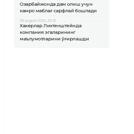
Озарбайжонда дам олиш учун
камроқ маблағ сарфлай бошлади
05 avgust 2026, 20:15
Хакерлар Лихтенштейнда
компания эгаларининг
маълумотларини ўғирлашди