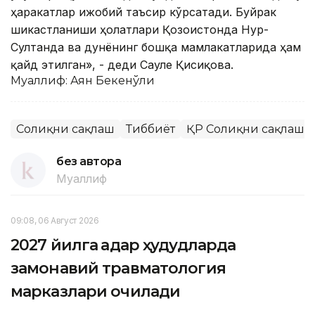
ҳаракатлар ижобий таъсир кўрсатади. Буйрак
шикастланиши ҳолатлари Қозоғистонда Нур-
Султанда ва дунёнинг бошқа мамлакатларида ҳам
қайд этилган», - деди Сауле Қисиқова.
Муаллиф: Аян Бекенўғли
Соғлиқни сақлаш
Тиббиёт
ҚР Соғлиқни сақлаш 
без автора
Муаллиф
09:08, 06 Август 2026
2027 йилга қадар ҳудудларда
замонавий травматология
марказлари очилади