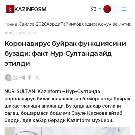
KAZINFORM
ЎЗ
Сайлов-2026
Ақорда
Тайинлов
Ҳодиса
Қонун ва интизо
Тренд:
15:45, 19 Май 2020
Коронавирус буйрак функциясини
бузади: факт Нур-Султанда қайд
этилди
NUR-SULTAN. Kazinform – Нур-Султанда
коронавирус билан касалланган беморларда буйрак
шикастланиши аниқланди. Бу ҳақда шаҳар соғлиқни
сақлаш бошқармаси бошлиғи Сауле Қисиқова айтиб
берди, дея хабар беради Kazinform мухбири.