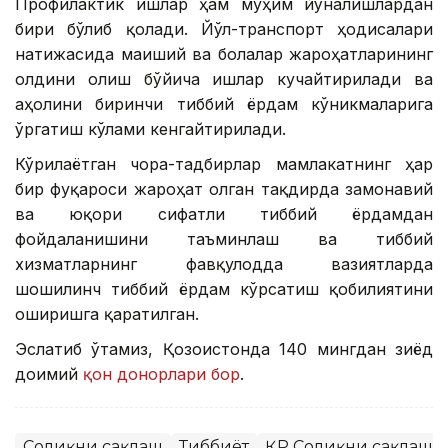
Профилактик ишлар ҳам муҳим йўналишлардан
бири бўлиб қолади. Йўл-транспорт ҳодисалари
натижасида маиший ва болалар жароҳатларининг
олдини олиш бўйича ишлар кучайтирилади ва
аҳолини биринчи тиббий ёрдам кўникмаларига
ўргатиш кўлами кенгайтирилади.
Кўрилаётган чора-тадбирлар мамлакатнинг ҳар
бир фуқароси жароҳат олган тақдирда замонавий
ва юқори сифатли тиббий ёрдамдан
фойдаланишини таъминлаш ва тиббий
хизматларнинг фавқулодда вазиятларда
шошилинч тиббий ёрдам кўрсатиш қобилиятини
оширишга қаратилган.
Эслатиб ўтамиз, Қозоғистонда 140 мингдан зиёд
доимий
қон донорлари бор
.
Соғлиқни сақлаш
Тиббиёт
ҚР Соғлиқни сақлаш 