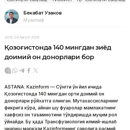
Бекабат Узаков
Муаллиф
20:15, 04 Август 2026
Қозоғистонда 140 мингдан зиёд
доимий қон донорлари бор
ASTANА. Кazinform — Сўнгги ўн йил ичида
Қозоғистонда 140 мингдан ортиқ доимий қон
донорлари рўйхатга олинган. Мутахассисларнинг
фикрига кўра, айнан шу фуқаролар мамлакатнинг
хавфсиз қон таъминотини тўлдиришда муҳим рол
ўйнайди. Бу ҳақда Трансфузиология илмий-ишлаб
чиқариш маркази Кazinformнинг саволига расмий