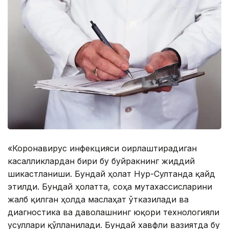
«Коронавирус инфекцияси оғирлаштирадиган
касалликлардан бири бу буйракнинг жиддий
шикастланиши. Бундай ҳолат Нур-Султанда қайд
этилди. Бундай ҳолатта, соҳа мутахассисларини
жалб қилган ҳолда маслаҳат ўтказилади ва
диагностика ва даволашнинг юқори технологияли
усуллари қўлланилади. Бундай хавфли вазиятда бу