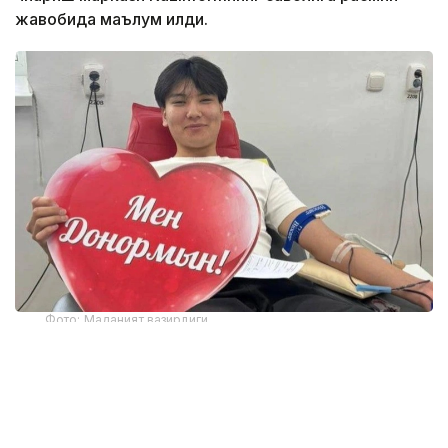
жавобида маълум қилди.
Фото: Маданият вазирлиги
Марказнинг Жамоатчилик билан алоқалар ва
ҳамкорлик бўлими бошлиғи Алма Демеуованинг
сўзларига кўра, 2016 йилдан 2026 йил июнгача