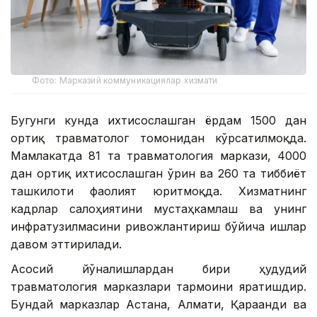
Фото: Марказий коммуникациялар хизмати
Бугунги кунда ихтисослашган ёрдам 1500 дан
ортиқ травматолог томонидан кўрсатилмоқда.
Мамлакатда 81 та травматология маркази, 4000
дан ортиқ ихтисослашган ўрин ва 260 та тиббиёт
ташкилоти фаолият юритмоқда. Хизматнинг
кадрлар салоҳиятини мустаҳкамлаш ва унинг
инфратузилмасини ривожлантириш бўйича ишлар
давом эттирилади.
Асосий йўналишлардан бири ҳудудий
травматология марказлари тармоғини яратишдир.
Бундай марказлар Астана, Алмати, Қарағанди ва