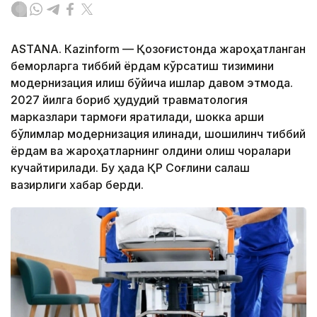
ASTANА. Кazinform — Қозоғистонда жароҳатланган
беморларга тиббий ёрдам кўрсатиш тизимини
модернизация қилиш бўйича ишлар давом этмоқда.
2027 йилга бориб ҳудудий травматология
марказлари тармоғи яратилади, шокка қарши
бўлимлар модернизация қилинади, шошилинч тиббий
ёрдам ва жароҳатларнинг олдини олиш чоралари
кучайтирилади. Бу ҳақда ҚР Соғлиқни сақлаш
вазирлиги хабар берди.