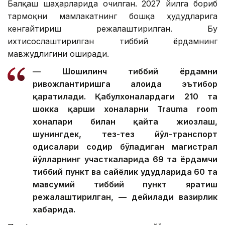
Балқаш шаҳарларида очилган. 2027 йилга бориб
тармоқни мамлакатнинг бошқа ҳудудларига
кенгайтириш режалаштирилган. Бу
ихтисослаштирилган тиббий ёрдамнинг
мавжудлигини оширади.
— Шошилинч тиббий ёрдамни
ривожлантиришга алоҳида эътибор
қаратилади. Қабулхоналардаги 210 та
шокка қарши хоналарни Trauma room
хоналари билан қайта жиҳозлаш,
шунингдек, тез-тез йўл-транспорт
ҳодисалари содир бўладиган магистрал
йўлларнинг участкаларида 69 та ёрдамчи
тиббий пункт ва сайёҳлик ҳудудларида 60 та
мавсумий тиббий пункт яратиш
режалаштирилган, — дейилади вазирлик
хабарида.