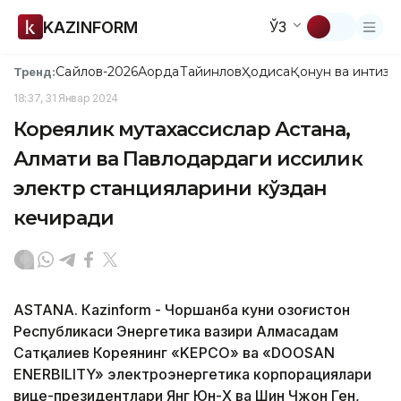
KAZINFORM
ЎЗ
Сайлов-2026
Ақорда
Тайинлов
Ҳодиса
Қонун ва интизо
Тренд:
18:37, 31 Январ 2024
Кореялик мутахассислар Астана,
Алмати ва Павлодардаги иссиқлик
электр станцияларини кўздан
кечиради
ASTANA. Кazinform - Чоршанба куни Қозоғистон
Республикаси Энергетика вазири Алмасадам
Сатқалиев Кореянинг «KEPCO» ва «DOOSAN
ENERBILITY» электроэнергетика корпорациялари
вице-президентлари Янг Юн-Х ва Шин Чжон Ген,