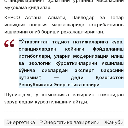
станцияларининг ҳолатини ўрганиш масаласини
муҳокама қилдилар.
KEPCO Астана, Алмати, Павлодар ва Топар
иссиқлик энергия марказларида тажриба-синов
ишларини олиб бориши режалаштирилган.
“Ўтказилган тадқиқот натижаларига кўра,
станциялардан кейинги фойдаланиш
истиқболлари, уларни модернизация қилиш
ва экологик кўрсаткичларини яхшилаш
бўйича сизлардан эксперт баҳосини
кутамиз”, — деди Қозоғистон
Республикаси Энергетика вазири.
Шунингдек, у компанияга вазирлик томонидан
зарур ёрдам кўрсатилишини айтди.
Энергетика
ҚР Энергетика вазирлиги
Жанубий