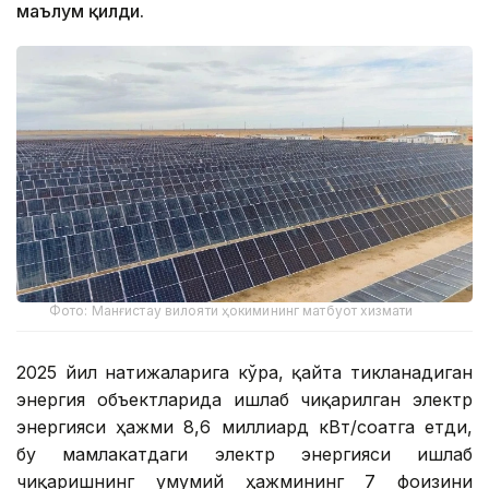
маълум қилди.
Фото: Манғистау вилояти ҳокимининг матбуот хизмати
2025 йил натижаларига кўра, қайта тикланадиган
энергия объектларида ишлаб чиқарилган электр
энергияси ҳажми 8,6 миллиард кВт/соатга етди,
бу мамлакатдаги электр энергияси ишлаб
чиқаришнинг умумий ҳажмининг 7 фоизини