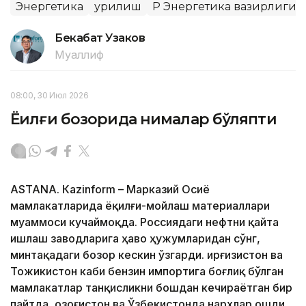
Энергетика
Қурилиш
ҚР Энергетика вазирлиги
Бекабат Узаков
Муаллиф
08:00, 30 Июл 2026
Ёқилғи бозорида нималар бўляпти
ASTANА. Кazinform – Марказий Осиё
мамлакатларида ёқилғи-мойлаш материаллари
муаммоси кучаймоқда. Россиядаги нефтни қайта
ишлаш заводларига ҳаво ҳужумларидан сўнг,
минтақадаги бозор кескин ўзгарди. Қирғизистон ва
Тожикистон каби бензин импортига боғлиқ бўлган
мамлакатлар танқисликни бошдан кечираётган бир
пайтда, Қозоғистон ва Ўзбекистонда нархлар ошди.