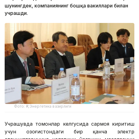
шунингдек, компаниянинг бошқа вакиллари билан
учрашди.
Фото: ҚР Энергетика вазирлиги
Учрашувда томонлар келгусида сармоя киритиш
учун Қозоғистондаги бир қанча электр