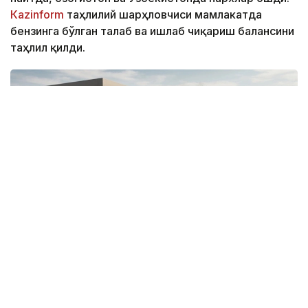
Кazinform
таҳлилий шарҳловчиси мамлакатда
бензинга бўлган талаб ва ишлаб чиқариш балансини
таҳлил қилди.
Коллаж: Kazinform / СИ
Бензин нархлари
Қозоғистонда ёқилғи нархларининг ўсиши июль