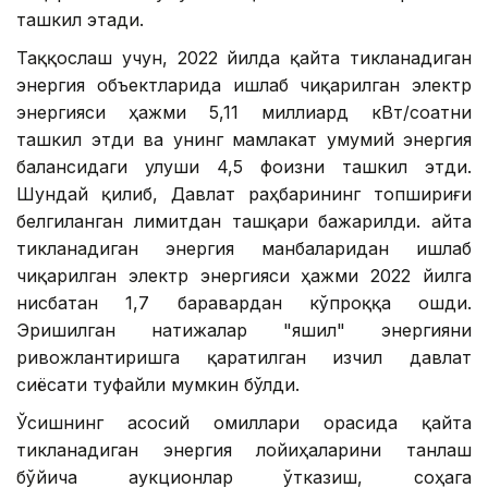
ташкил этади.
Таққослаш учун, 2022 йилда қайта тикланадиган
энергия объектларида ишлаб чиқарилган электр
энергияси ҳажми 5,11 миллиард кВт/соатни
ташкил этди ва унинг мамлакат умумий энергия
балансидаги улуши 4,5 фоизни ташкил этди.
Шундай қилиб, Давлат раҳбарининг топшириғи
белгиланган лимитдан ташқари бажарилди. Қайта
тикланадиган энергия манбаларидан ишлаб
чиқарилган электр энергияси ҳажми 2022 йилга
нисбатан 1,7 баравардан кўпроққа ошди.
Эришилган натижалар "яшил" энергияни
ривожлантиришга қаратилган изчил давлат
сиёсати туфайли мумкин бўлди.
Ўсишнинг асосий омиллари орасида қайта
тикланадиган энергия лойиҳаларини танлаш
бўйича аукционлар ўтказиш, соҳага