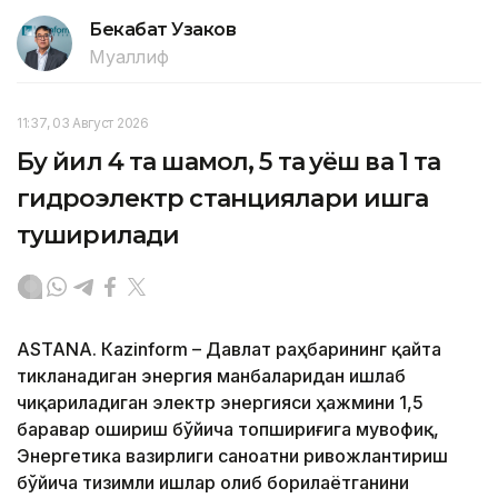
Бекабат Узаков
Муаллиф
11:37, 03 Август 2026
Бу йил 4 та шамол, 5 та қуёш ва 1 та
гидроэлектр станциялари ишга
туширилади
ASTANА. Кazinform – Давлат раҳбарининг қайта
тикланадиган энергия манбаларидан ишлаб
чиқариладиган электр энергияси ҳажмини 1,5
баравар ошириш бўйича топшириғига мувофиқ,
Энергетика вазирлиги саноатни ривожлантириш
бўйича тизимли ишлар олиб борилаётганини