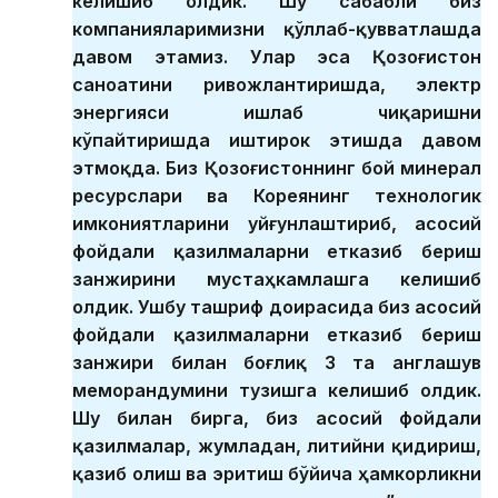
келишиб олдик. Шу сабабли биз
компанияларимизни қўллаб-қувватлашда
давом этамиз. Улар эса Қозоғистон
саноатини ривожлантиришда, электр
энергияси ишлаб чиқаришни
кўпайтиришда иштирок этишда давом
этмоқда. Биз Қозоғистоннинг бой минерал
ресурслари ва Кореянинг технологик
имкониятларини уйғунлаштириб, асосий
фойдали қазилмаларни етказиб бериш
занжирини мустаҳкамлашга келишиб
олдик. Ушбу ташриф доирасида биз асосий
фойдали қазилмаларни етказиб бериш
занжири билан боғлиқ 3 та англашув
меморандумини тузишга келишиб олдик.
Шу билан бирга, биз асосий фойдали
қазилмалар, жумладан, литийни қидириш,
қазиб олиш ва эритиш бўйича ҳамкорликни