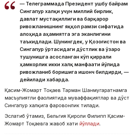
— Телеграммада Президент ушбу байрам
Сингапур халқи учун миллий бирлик,
давлат мустақиллиги ва барқарор
ривожланишнинг яққол рамзи сифатида
алоҳида аҳамиятга эга эканлигини
таъкидлади. Шунингдек, у Қозоғистон ва
Сингапур ўртасидаги дўстлик ва ўзаро
тушунишга асосланган кўп қиррали
ҳамкорлик икки халқ манфаати йўлида
ривожланиб боришига ишонч билдирди, —
дейилади хабарда.
Қасим-Жомарт Тоқаев Тарман Шанмугаратнамга
масъулиятли фаолиятида муваффақиятлар ва дўст
Сингапур халқига фаровонлик тилади.
Эслатиб ўтамиз, Бельгия Қироли Филипп Қасим-
Жомарт Тоқаевга жавоб хати
йўллади
.