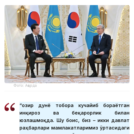
Фото: Ақорда
“Ҳозир дунё тобора кучайиб бораётган
инқироз ва беқарорлик билан
юзлашмоқда. Шу боис, биз – икки давлат
раҳбарлари мамлакатларимиз ўртасидаги