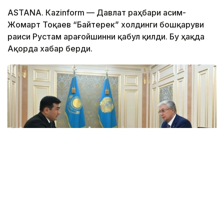
ASTANА. Каzinform — Давлат раҳбари Қасим-
Жомарт Тоқаев “Байтерек” холдинги бошқаруви
раиси Рустам Қарағойшинни қабул қилди. Бу ҳақда
Ақорда хабар берди.
Фото: Ақорда
Президентга аввал берилган топшириқларнинг