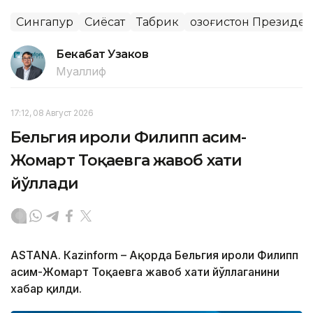
Сингапур
Сиёсат
Табрик
Қозоғистон Президе
Бекабат Узаков
Муаллиф
17:12, 08 Август 2026
Бельгия Қироли Филипп Қасим-
Жомарт Тоқаевга жавоб хати
йўллади
ASTANА. Кazinform – Ақорда Бельгия Қироли Филипп
Қасим-Жомарт Тоқаевга жавоб хати йўллаганини
хабар қилди.