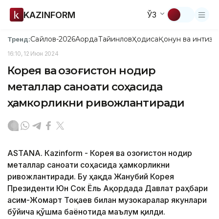
KAZINFORM
ЎЗ
Сайлов-2026
Ақорда
Тайинлов
Ҳодиса
Қонун ва интизо
Тренд:
16:10, 12 Июн 2024
Корея ва Қозоғистон нодир
металлар саноати соҳасида
ҳамкорликни ривожлантиради
ASTANA. Кazinform - Корея ва Қозоғистон нодир
металлар саноати соҳасида ҳамкорликни
ривожлантиради. Бу ҳақда Жанубий Корея
Президенти Юн Сок Ёль Ақордада Давлат раҳбари
Қасим-Жомарт Тоқаев билан музокаралар якунлари
бўйича қўшма баёнотида маълум қилди.