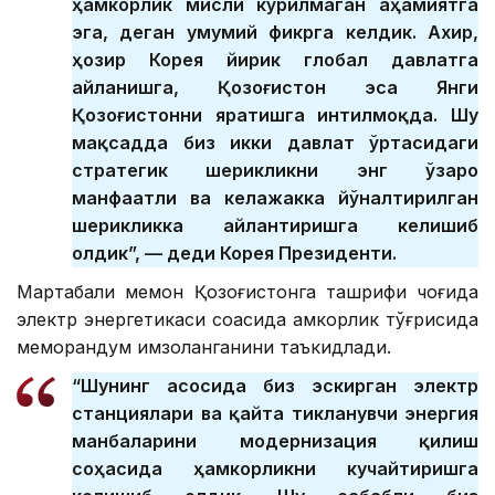
ҳамкорлик мисли кўрилмаган аҳамиятга
эга, деган умумий фикрга келдик. Ахир,
ҳозир Корея йирик глобал давлатга
айланишга, Қозоғистон эса Янги
Қозоғистонни яратишга интилмоқда. Шу
мақсадда биз икки давлат ўртасидаги
стратегик шерикликни энг ўзаро
манфаатли ва келажакка йўналтирилган
шерикликка айлантиришга келишиб
олдик”, — деди Корея Президенти.
Мартабали меҳмон Қозоғистонга ташрифи чоғида
электр энергетикаси соҳасида ҳамкорлик тўғрисида
меморандум имзоланганини таъкидлади.
“Шунинг асосида биз эскирган электр
станциялари ва қайта тикланувчи энергия
манбаларини модернизация қилиш
соҳасида ҳамкорликни кучайтиришга