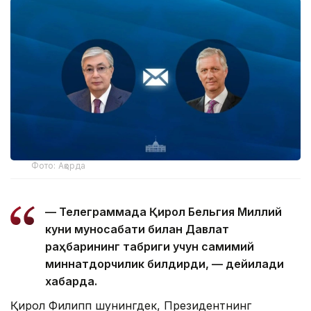
Фото: Ақорда
— Телеграммада Қирол Бельгия Миллий
куни муносабати билан Давлат
раҳбарининг табриги учун самимий
миннатдорчилик билдирди, — дейилади
хабарда.
Қирол Филипп шунингдек, Президентнинг