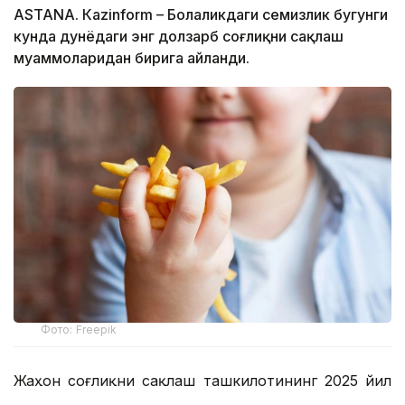
ASTANА. Кazinform – Болаликдаги семизлик бугунги
кунда дунёдаги энг долзарб соғлиқни сақлаш
муаммоларидан бирига айланди.
Фото: Freepik
Жаҳон соғлиқни сақлаш ташкилотининг 2025 йил
учун янгиланган маълумотларига кўра, 2022 йилда