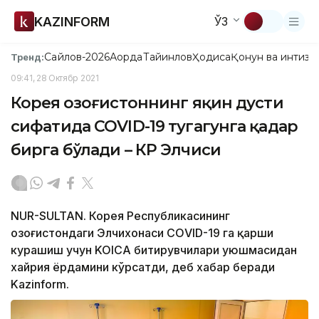
KAZINFORM
ЎЗ
Сайлов-2026
Ақорда
Тайинлов
Ҳодиса
Қонун ва интизо
Тренд:
09:41, 28 Октябр 2021
Корея Қозоғистоннинг яқин дусти
сифатида COVID-19 тугагунга қадар
бирга бўлади – КР Элчиси
NUR-SULTAN. Корея Республикасининг
Қозоғистондаги Элчихонаси CОVID-19 га қарши
курашиш учун KOICA битирувчилари уюшмасидан
хайрия ёрдамини кўрсатди, деб хабар беради
Kazinform.