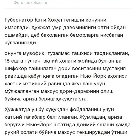
Фото: pexels.com
Губернатор Кэти Хокул тегишли қонунни
имзолади. Ҳужжат умр давомийлиги олти ойдан
ошмайди, деб баҳоланган беморларга нисбатан
қўлланилади.
Қонунга мувофиқ, тузалмас ташхиси тасдиқланган,
18 ёшга тўлган, ақлий ҳолати жойида бўлган ва
шифокор тайинлаган дори воситасини мустақил
равишда қабул қила оладиган Нью-Йорк аҳолиси
ҳаётни ихтиёрий равишда якунлаш учун
мўлжалланган махсус дори-дармонни олиш
бўйича ариза бериш ҳуқуқига эга.
Ҳужжатда ушбу ҳуқуқдан фойдаланиш учун
қатъий талаблар белгиланган. Жумладан, ариза
берувчи Нью-Йорк штатида доимий яшаши ҳамда
руҳий ҳолати бўйича махсус текширувдан ўтиши