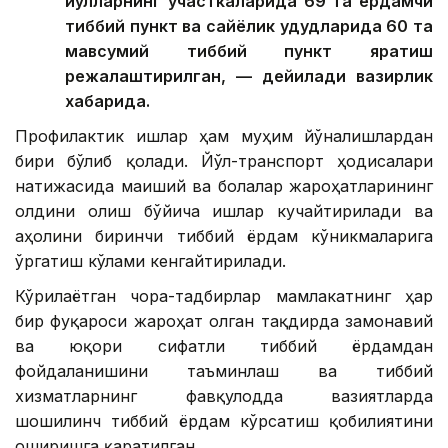
йўлларнинг участкаларида 69 та ёрдамчи
тиббий пункт ва сайёҳлик ҳудудларида 60 та
мавсумий тиббий пункт яратиш
режалаштирилган, — дейилади вазирлик
хабарида.
Профилактик ишлар ҳам муҳим йўналишлардан
бири бўлиб қолади. Йўл-транспорт ҳодисалари
натижасида маиший ва болалар жароҳатларининг
олдини олиш бўйича ишлар кучайтирилади ва
аҳолини биринчи тиббий ёрдам кўникмаларига
ўргатиш кўлами кенгайтирилади.
Кўрилаётган чора-тадбирлар мамлакатнинг ҳар
бир фуқароси жароҳат олган тақдирда замонавий
ва юқори сифатли тиббий ёрдамдан
фойдаланишини таъминлаш ва тиббий
хизматларнинг фавқулодда вазиятларда
шошилинч тиббий ёрдам кўрсатиш қобилиятини
оширишга қаратилган.