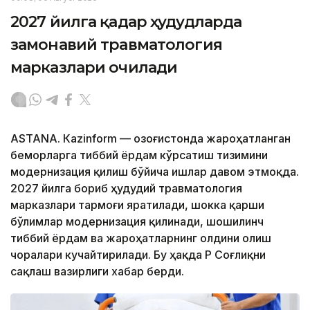
2027 йилга қадар ҳудудларда
замонавий травматология
марказлари очилади
ASTANА. Кazinform — Қозоғистонда жароҳатланган
беморларга тиббий ёрдам кўрсатиш тизимини
модернизация қилиш бўйича ишлар давом этмоқда.
2027 йилга бориб ҳудудий травматология
марказлари тармоғи яратилади, шокка қарши
бўлимлар модернизация қилинади, шошилинч
тиббий ёрдам ва жароҳатларнинг олдини олиш
чоралари кучайтирилади. Бу ҳақда ҚР Соғлиқни
сақлаш вазирлиги хабар берди.