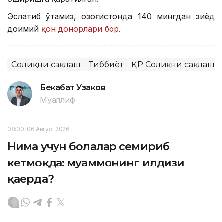
Эслатиб ўтамиз, Қозоғистонда 140 мингдан зиёд
доимий
қон донорлари бор
.
Соғлиқни сақлаш
Тиббиёт
ҚР Соғлиқни сақлаш 
Бекабат Узаков
Муаллиф
08:00, 06 Август 2026
Нима учун болалар семириб
кетмоқда: муаммонинг илдизи
қаерда?