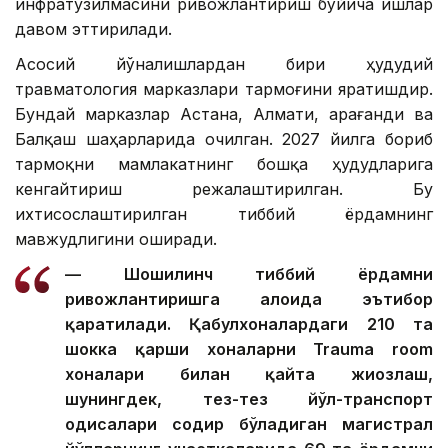
инфратузилмасини ривожлантириш бўйича ишлар
давом эттирилади.
Асосий йўналишлардан бири ҳудудий
травматология марказлари тармоғини яратишдир.
Бундай марказлар Астана, Алмати, Қарағанди ва
Балқаш шаҳарларида очилган. 2027 йилга бориб
тармоқни мамлакатнинг бошқа ҳудудларига
кенгайтириш режалаштирилган. Бу
ихтисослаштирилган тиббий ёрдамнинг
мавжудлигини оширади.
— Шошилинч тиббий ёрдамни
ривожлантиришга алоҳида эътибор
қаратилади. Қабулхоналардаги 210 та
шокка қарши хоналарни Trauma room
хоналари билан қайта жиҳозлаш,
шунингдек, тез-тез йўл-транспорт
ҳодисалари содир бўладиган магистрал