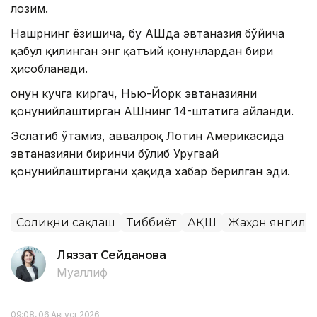
лозим.
Нашрнинг ёзишича, бу АҚШда эвтаназия бўйича
қабул қилинган энг қатъий қонунлардан бири
ҳисобланади.
Қонун кучга киргач, Нью-Йорк эвтаназияни
қонунийлаштирган АҚШнинг 14-штатига айланди.
Эслатиб ўтамиз, аввалроқ Лотин Америкасида
эвтаназияни биринчи бўлиб Уругвай
қонунийлаштиргани ҳақида хабар берилган эди.
Соғлиқни сақлаш
Тиббиёт
АҚШ
Жаҳон янгили
Ляззат Сейданова
Муаллиф
09:08, 06 Август 2026