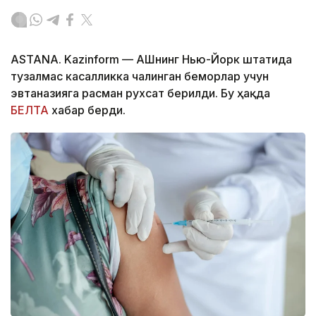
ASTANA. Kazinform — АҚШнинг Нью-Йорк штатида
тузалмас касалликка чалинган беморлар учун
эвтаназияга расман рухсат берилди. Бу ҳақда
БЕЛТА
хабар берди.