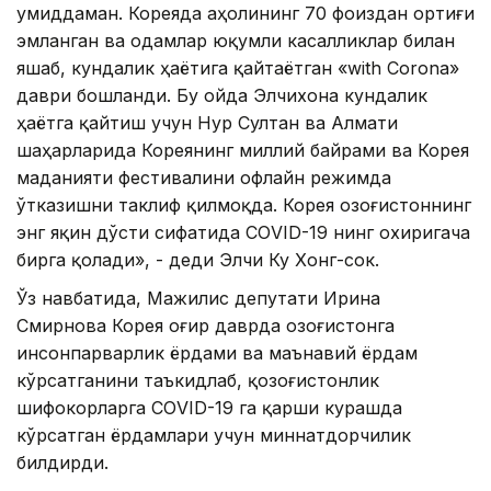
умиддаман. Кореяда аҳолининг 70 фоиздан ортиғи
эмланган ва одамлар юқумли касалликлар билан
яшаб, кундалик ҳаётига қайтаётган «with Corona»
даври бошланди. Бу ойда Элчихона кундалик
ҳаётга қайтиш учун Нур Султан ва Алмати
шаҳарларида Кореянинг миллий байрами ва Корея
маданияти фестивалини офлайн режимда
ўтказишни таклиф қилмоқда. Корея Қозоғистоннинг
энг яқин дўсти сифатида CОVID-19 нинг охиригача
бирга қолади», - деди Элчи Ку Хонг-сок.
Ўз навбатида, Мажилис депутати Ирина
Смирнова Корея оғир даврда Қозоғистонга
инсонпарварлик ёрдами ва маънавий ёрдам
кўрсатганини таъкидлаб, қозоғистонлик
шифокорларга CОVID-19 га қарши курашда
кўрсатган ёрдамлари учун миннатдорчилик
билдирди.