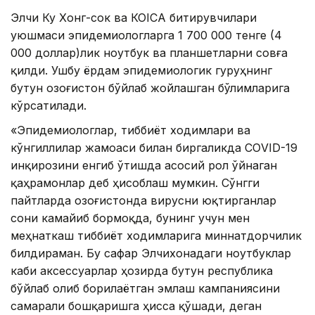
Элчи Ку Хонг-сок ва КОICA битирувчилари
уюшмаси эпидемиологларга 1 700 000 тенге (4
000 доллар)лик ноутбук ва планшетларни совға
қилди. Ушбу ёрдам эпидемиологик гуруҳнинг
бутун Қозоғистон бўйлаб жойлашган бўлимларига
кўрсатилади.
«Эпидемиологлар, тиббиёт ходимлари ва
кўнгиллилар жамоаси билан биргаликда CОVID-19
инқирозини енгиб ўтишда асосий рол ўйнаган
қаҳрамонлар деб ҳисоблаш мумкин. Сўнгги
пайтларда Қозоғистонда вирусни юқтирганлар
сони камайиб бормоқда, бунинг учун мен
меҳнаткаш тиббиёт ходимларига миннатдорчилик
билдираман. Бу сафар Элчихонадаги ноутбуклар
каби аксессуарлар ҳозирда бутун республика
бўйлаб олиб борилаётган эмлаш кампаниясини
самарали бошқаришга ҳисса қўшади, деган