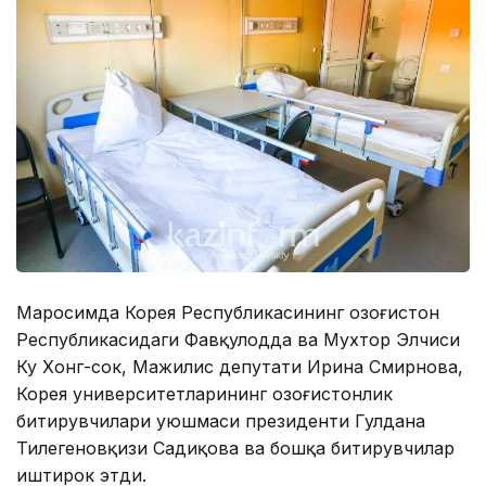
Маросимда Корея Республикасининг Қозоғистон
Республикасидаги Фавқулодда ва Мухтор Элчиси
Ку Хонг-сок, Мажилис депутати Ирина Смирнова,
Корея университетларининг Қозоғистонлик
битирувчилари уюшмаси президенти Гулдана
Тилегеновқизи Садиқова ва бошқа битирувчилар
иштирок этди.