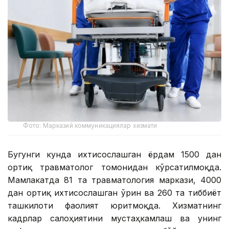
Фото: Марказий коммуникациялар хизмати
Бугунги кунда ихтисослашган ёрдам 1500 дан
ортиқ травматолог томонидан кўрсатилмоқда.
Мамлакатда 81 та травматология маркази, 4000
дан ортиқ ихтисослашган ўрин ва 260 та тиббиёт
ташкилоти фаолият юритмоқда. Хизматнинг
кадрлар салоҳиятини мустаҳкамлаш ва унинг