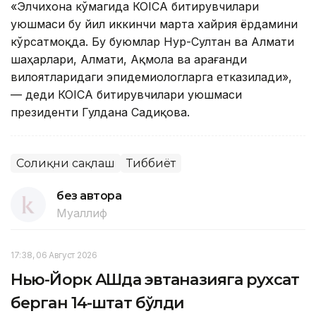
«Элчихона кўмагида КОICA битирувчилари
уюшмаси бу йил иккинчи марта хайрия ёрдамини
кўрсатмоқда. Бу буюмлар Нур-Султан ва Алмати
шаҳарлари, Алмати, Ақмола ва Қарағанди
вилоятларидаги эпидемиологларга етказилади»,
— деди КОICA битирувчилари уюшмаси
президенти Гулдана Садиқова.
Соғлиқни сақлаш
Тиббиёт
без автора
Муаллиф
17:38, 06 Август 2026
Нью-Йорк АҚШда эвтаназияга рухсат
берган 14-штат бўлди