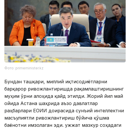
Фото: primeminister.kz
Бундан ташқари, миллий иқтисодиётларни
барқарор ривожлантиришда рақамлаштиришнинг
муҳим ўрни алоҳида қайд этилди. Жорий йил май
ойида Астана шаҳрида аъзо давлатлар
раҳбарлари ЕОИИ доирасида сунъий интеллектни
масъулиятли ривожлантириш бўйича қўшма
баёнотни имзолаган эди. Ҳужжат мазкур соҳадаги