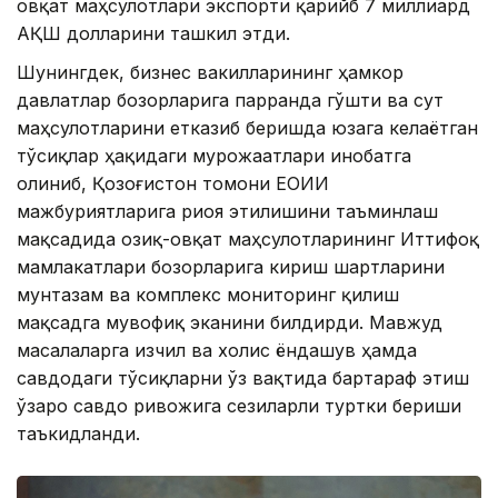
овқат маҳсулотлари экспорти қарийб 7 миллиард
АҚШ долларини ташкил этди.
Шунингдек, бизнес вакилларининг ҳамкор
давлатлар бозорларига парранда гўшти ва сут
маҳсулотларини етказиб беришда юзага келаётган
тўсиқлар ҳақидаги мурожаатлари инобатга
олиниб, Қозоғистон томони ЕОИИ
мажбуриятларига риоя этилишини таъминлаш
мақсадида озиқ-овқат маҳсулотларининг Иттифоқ
мамлакатлари бозорларига кириш шартларини
мунтазам ва комплекс мониторинг қилиш
мақсадга мувофиқ эканини билдирди. Мавжуд
масалаларга изчил ва холис ёндашув ҳамда
савдодаги тўсиқларни ўз вақтида бартараф этиш
ўзаро савдо ривожига сезиларли туртки бериши
таъкидланди.