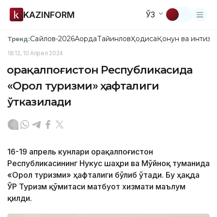
KAZINFORM
ЎЗ
Сайлов-2026
Ақорда
Тайинлов
Ҳодиса
Қонун ва интизо
Тренд:
18:12, 10 Апрел 2024
Қорақалпоғистон Республикасида
«Орол туризми» ҳафталиги
ўтказилади
16-19 апрель кунлари Қорақалпоғистон
Республикасининг Нукус шаҳри ва Мўйноқ туманида
«Орол туризми» ҳафталиги бўлиб ўтади. Бу ҳақда
ЎР Туризм қўмитаси матбуот хизмати маълум
қилди.