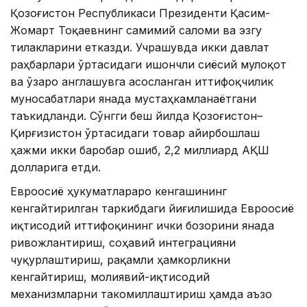
Қозоғистон Республикаси Президенти Қасим-
Жомарт Тоқаевнинг самимий саломи ва эзгу
тилакларини етказди. Учрашувда икки давлат
раҳбарлари ўртасидаги ишончли сиёсий мулоқот
ва ўзаро англашувга асосланган иттифоқчилик
муносабатлари янада мустаҳкамланаётгани
таъкидланди. Сўнгги беш йилда Қозоғистон–
Қирғизистон ўртасидаги товар айирбошлаш
ҳажми икки баробар ошиб, 2,2 миллиард АҚШ
долларига етди.
Евроосиё ҳукуматлараро кенгашининг
кенгайтирилган таркибдаги йиғилишида Евроосиё
иқтисодий иттифоқининг ички бозорини янада
ривожлантириш, соҳавий интеграцияни
чуқурлаштириш, рақамли ҳамкорликни
кенгайтириш, молиявий-иқтисодий
механизмларни такомиллаштириш ҳамда аъзо