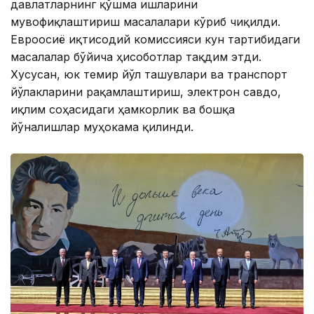
давлатларнинг қўшма ишларини
мувофиқлаштириш масалалари кўриб чиқилди.
Евроосиё иқтисодий комиссияси кун тартибидаги
масалалар бўйича ҳисоботлар тақдим этди.
Хусусан, юк темир йўл ташувлари ва транспорт
йўлакларини рақамлаштириш, электрон савдо,
иқлим соҳасидаги ҳамкорлик ва бошқа
йўналишлар муҳокама қилинди.