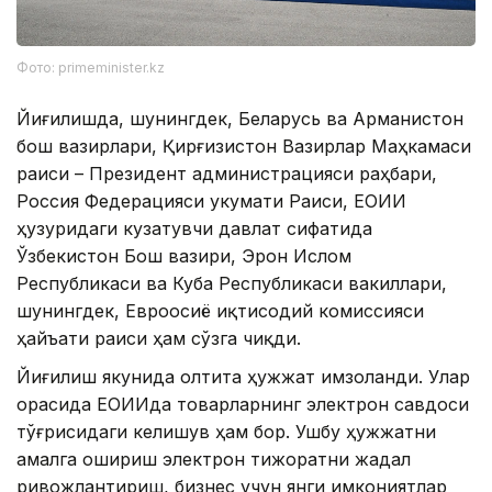
Фото: primeminister.kz
Йиғилишда, шунингдек, Беларусь ва Арманистон
бош вазирлари, Қирғизистон Вазирлар Маҳкамаси
раиси – Президент администрацияси раҳбари,
Россия Федерацияси Ҳукумати Раиси, ЕОИИ
ҳузуридаги кузатувчи давлат сифатида
Ўзбекистон Бош вазири, Эрон Ислом
Республикаси ва Куба Республикаси вакиллари,
шунингдек, Евроосиё иқтисодий комиссияси
ҳайъати раиси ҳам сўзга чиқди.
Йиғилиш якунида олтита ҳужжат имзоланди. Улар
орасида ЕОИИда товарларнинг электрон савдоси
тўғрисидаги келишув ҳам бор. Ушбу ҳужжатни
амалга ошириш электрон тижоратни жадал
ривожлантириш, бизнес учун янги имкониятлар