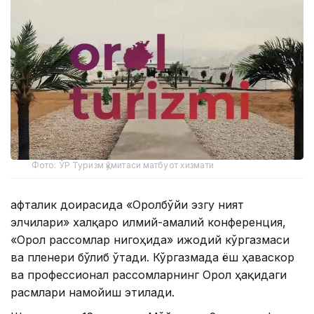
Фото: ЎР Туризм қўмитаси матбуот хизмати
Ҳафталик доирасида «Оролбўйи эзгу ният
элчилари» халқаро илмий-амалий конференция,
«Орол рассомлар нигоҳида» ижодий кўргазмаси
ва пленери бўлиб ўтади. Кўргазмада ёш ҳаваскор
ва профессионал рассомларнинг Орол ҳақидаги
расмлари намойиш этилади.