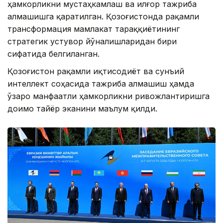
ҳамкорликни мустаҳкамлаш ва илғор тажриба
алмашишга қаратилган. Қозоғистонда рақамли
трансформация мамлакат тараққиётининг
стратегик устувор йўналишларидан бири
сифатида белгиланган.
Қозоғистон рақамли иқтисодиёт ва сунъий
интеллект соҳасида тажриба алмашиш ҳамда
ўзаро манфаатли ҳамкорликни ривожлантиришга
доимо тайёр эканини маълум қилди.