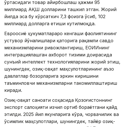
ўртасидаги товар айирбошлаш ҳажми 95
миллиард АҚШ долларини ташкил этган. Жорий
йилда эса бу кўрсаткич 7,3 фоизга ўсиб, 102
миллиард долларга етиши кутилмоқда.
Евроосиё ҳукуматлараро кенгаши фаолиятининг
устувор йўналишлари қаторига рақамли савдо
механизмларини ривожлантириш, ЕОИИнинг
интеграциялашган ахборот тизими доирасида
сунъий интеллект технологияларини жорий этиш,
шунингдек, озиқ-овқат маҳсулотларининг аъзо
давлатлар бозорларига эркин киришини
таъминловчи механизмларни такомиллаштириш
киради.
Озиқ-овқат саноати соҳасида Қозоғистоннинг
экспорт салоҳияти изчил ортиб бораётгани қайд
этилди. 2025 йил якунларига кўра, чорвачилик ва
ўсимлик маҳсулотлари, шунингдек, тайёр озиқ-