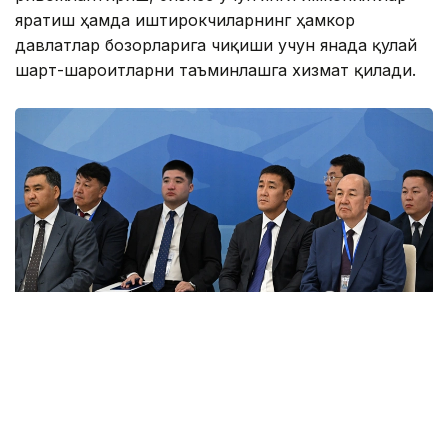
яратиш ҳамда иштирокчиларнинг ҳамкор
давлатлар бозорларига чиқиши учун янада қулай
шарт-шароитларни таъминлашга хизмат қилади.
Фото: primeminister.kz
Шунингдек, Иттифоққа аъзо давлатларда илмий
унвонлар тўғрисидаги ҳужжатларни ўзаро тан