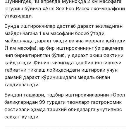
Шунингдек, 18 апрелда Мўйноқда 2 км масофага
югуриш бўйича «Aral Sea Eco Race» эко-марафони
ўтказилади.
Бунда иштирокчилар дастлаб дарахт экиладиган
майдончагача 1 км масофани босиб ўтади,
майдончада дарахт экади ва яна маррага қайтади
(1 км масофа). Ҳар бир иштирокчининг ўз рақамига
чип бириктирилган бўлиб, у дарахт экиш фактини
қайд этади. Финиш чизиғида ҳар бир иштирокчи
табиатни тиклаш лойиҳасидаги иштироки учун
рамзий дарахт кўринишидаги медаль билан
тақдирланади.
Бундан ташқари, тадбир иштирокчиларини «Орол
балиқларидан 99 турдаги таомлар» гастрономик
фестивали ҳамда тарихий обидаларга унутилмас
саёҳат кутади.