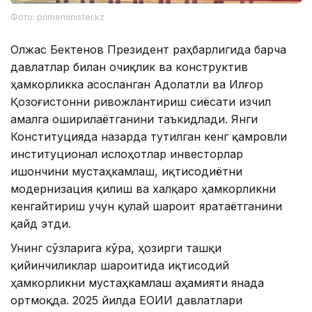
Фото: primeminister.kz
Олжас Бектенов Президент раҳбарлигида барча
давлатлар билан очиқлик ва конструктив
ҳамкорликка асосланган Адолатли ва Илғор
Қозоғистонни ривожлантириш сиёсати изчил
амалга оширилаётганини таъкидлади. Янги
Конституцияда назарда тутилган кенг қамровли
институционал ислоҳотлар инвесторлар
ишончини мустаҳкамлаш, иқтисодиётни
модернизация қилиш ва халқаро ҳамкорликни
кенгайтириш учун қулай шароит яратаётганини
қайд этди.
Унинг сўзларига кўра, ҳозирги ташқи
қийинчиликлар шароитида иқтисодий
ҳамкорликни мустаҳкамлаш аҳамияти янада
ортмоқда. 2025 йилда ЕОИИ давлатлари