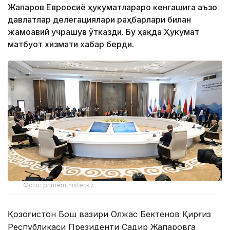
Жапаров Евроосиё ҳукуматлараро кенгашига аъзо
давлатлар делегациялари раҳбарлари билан
жамоавий учрашув ўтказди. Бу ҳақда Ҳукумат
матбуот хизмати хабар берди.
Фото: primeminister.kz
Қозоғистон Бош вазири Олжас Бектенов Қирғиз
Республикаси Президенти Садир Жапаровга