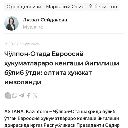
Орол денгизи
Марказий Осиё
Ўзбекистон
Ляззат Сейданова
Муаллиф
15:38, 07 Август 2026
Чўлпон-Отада Евроосиё
ҳукуматлараро кенгаши йиғилиши
бўлиб ўтди: олтита ҳужжат
имзоланди
ASTANA. Kazinform
–
Чўлпон-Ота шаҳрида бўлиб
ўтган Евроосиё ҳукуматлараро кенгаши йиғилиши
доирасида Қирғиз Республикаси Президенти Садир