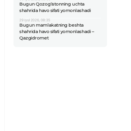
Bugun Qozog‘istonning uchta
shahrida havo sifati yomonlashadi
29 iyul 2026, 08:35
Bugun mamlakatning beshta
shahrida havo sifati yomonlashadi –
Qazgidromet