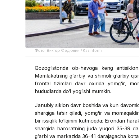
Фото: Виктор Федюнин / Kazinform
Qozog‘istonda ob-havoga keng antisiklon 
Mamlakatning g‘arbiy va shimoli-g‘arbiy qis
frontal tizimlari davr oxirida yomg‘ir, mo
hududlarda do‘l yog‘ishi mumkin.
Janubiy siklon davr boshida va kun davomid
sharqiga ta’sir qiladi, yomg‘ir va momaqaldi
bir issiqlik to‘lqinini kutmoqda: Erondan har
sharqida haroratning juda yuqori 35-39 d
g‘arbi va markazida 36-41 darajagacha ko‘tari