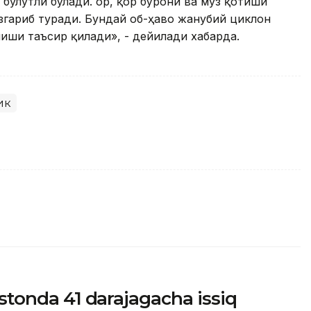
 булутли бўлади. Қор, қор бўрони ва муз қотиши
ўзгариб туради. Бундай об-ҳаво жанубий циклон
лиши таъсир қилади», - дейилади хабарда.
ик
istonda 41 darajagacha issiq