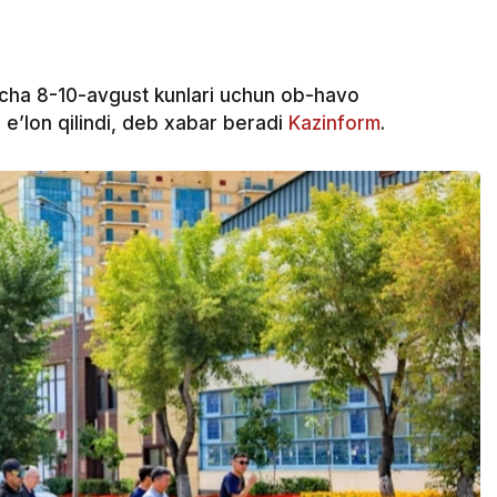
cha 8-10-avgust kunlari uchun ob-havo
e’lon qilindi, deb xabar beradi
Kazinform
.