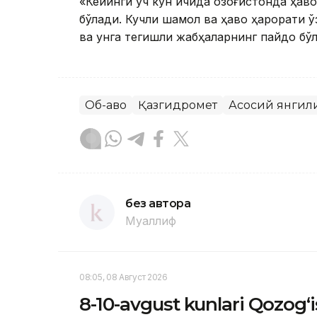
«Кейинги уч кун ичида Қозоғистонда ҳаво
бўлади. Кучли шамол ва ҳаво ҳарорати 
ва унга тегишли жабҳаларнинг пайдо бў
Об-ҳаво
Қазгидромет
Асосий янгил
без автора
Муаллиф
08:05, 08 Август 2026
8-10-avgust kunlari Qozog‘