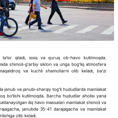
ta’sir qiladi, issiq va quruq ob-havo kutilmoqda.
mida shimoli-g‘arbiy siklon va unga bog‘liq atmosfera
maqaldiroq va kuchli shamollarni olib keladi, ba’zi
a janub va janubi-sharqiy tog‘li hududlarda mamlakat
roq bo‘lishi kutilmoqda. Barcha hududlar aholisi yana
akatlanayotgan iliq havo massalari mamlakat shimoli va
arajagacha, janubda 35-41 darajagacha va mamlakat
lishiga olib keladi.