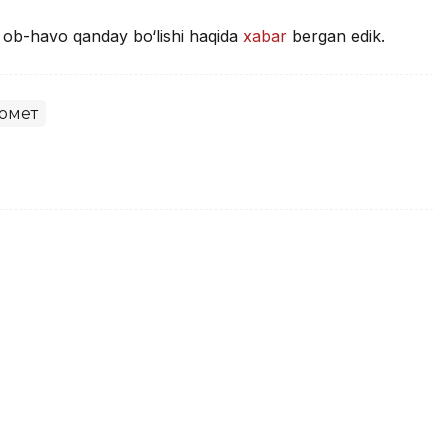
i ob-havo qanday bo‘lishi haqida
xabar
bergan edik.
омет
havo harorati +40°S gacha