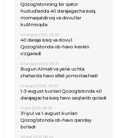
Qozog‘istonning bir qator
hududlarida 40 darajagacha issiq,
momaqaldiroq va dovullar
kutilmoqda
04 avgust 2026, 08:36
40 daraja issiq va dovul:
Qozog‘istonda ob-havo keskin
o‘zgaradi
03 avgust 2026, 08:35
Bugun Almati va yana uchta
shaharda havo sifati yomonlashadi
01 avgust 2026, 08:35
1-3-avgust kunlari Qozog‘istonda 40
darajagacha issiq havo saqlanib qoladi
31 iyul 2026, 08:35
31-iyul va 1-avgust kunlari
Qozog‘istonda ob-havo qanday
bo‘ladi
30 iyul 2026, 08:35