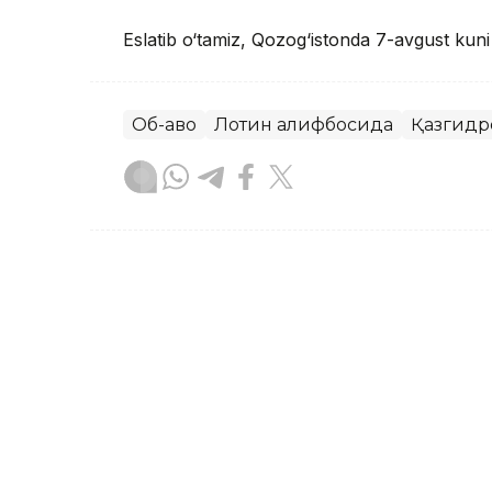
Eslatib o‘tamiz, Qozog‘istonda 7-avgust kun
Об-ҳаво
Лотин алифбосида
Қазгидр
Бекабат Узаков
Муаллиф
08:37, 07 Август 2026
Qozog‘istonda 7-avgustda 
ko‘tariladi