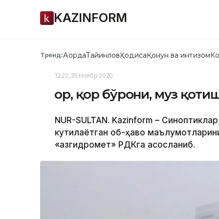
KAZINFORM
Ақорда
Тайинлов
Ҳодиса
Қонун ва интизом
Ко
Тренд:
12:22, 25 Ноябр 2020
Қор, қор бўрони, муз қоти
NUR-SULTAN. Kazinform – Синоптиклар
кутилаётган об-ҳаво маълумотларини
«Қазгидромет» РДКга асосланиб.