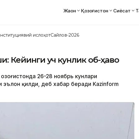
Жаҳон
Қозоғистон
Сиёсат
Т
нституциявий ислоҳот
Сайлов-2026
ши: Кейинги уч кунлик об-ҳаво
 Қозоғистонда 26-28 ноябрь кунлари
 эълон қилди, деб хабар беради Kazinform