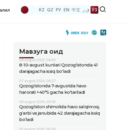
KZ
QZ
РУ
EN
中文
ق ز
ЎЗ
аҳлил
Мавзуга оид
08 avgust 2026, 08:05
8-10-avgust kunlari Qozog‘istonda 41
darajagacha issiq bo‘ladi
07 avgust 2026, 08:37
Qozog‘istonda 7-avgustda havo
harorati +40°S gacha ko‘tariladi
06 avgust 2026, 08:35
Qozog‘iston shimolida havo salqinroq,
g‘arbi va janubida 42 darajagacha issiq
bo‘ladi
05 avgust 2026, 08:36