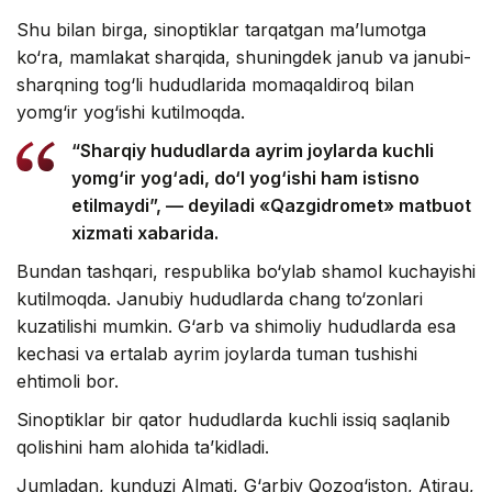
Shu bilan birga, sinoptiklar tarqatgan ma’lumotga
ko‘ra, mamlakat sharqida, shuningdek janub va janubi-
sharqning tog‘li hududlarida momaqaldiroq bilan
yomg‘ir yog‘ishi kutilmoqda.
“Sharqiy hududlarda ayrim joylarda kuchli
yomg‘ir yog‘adi, do‘l yog‘ishi ham istisno
etilmaydi”, — deyiladi «Qazgidromet» matbuot
xizmati xabarida.
Bundan tashqari, respublika bo‘ylab shamol kuchayishi
kutilmoqda. Janubiy hududlarda chang to‘zonlari
kuzatilishi mumkin. G‘arb va shimoliy hududlarda esa
kechasi va ertalab ayrim joylarda tuman tushishi
ehtimoli bor.
Sinoptiklar bir qator hududlarda kuchli issiq saqlanib
qolishini ham alohida ta’kidladi.
Jumladan, kunduzi Almati, G‘arbiy Qozog‘iston, Atirau,