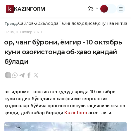
KAZINFORM
ЎЗ
Сайлов-2026
Ақорда
Тайинлов
Ҳодиса
Қонун ва интизо
Тренд:
07:09, 10 Октябр 2023
Қор, чанг бўрони, ёмғир - 10 октябрь
куни Қозоғистонда об-ҳаво қандай
бўлади
Қазгидромет Қозоғистон ҳудудларида 10 октябрь
куни содир бўладиган хавфли метеорологик
ҳодисалар бўйича прогноз консультациясини эълон
қилди, деб хабар беради
Kazinform
агентлиги.