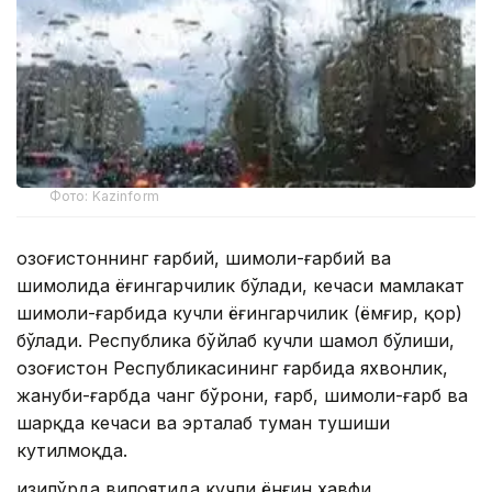
Фото: Kazinform
Қозоғистоннинг ғарбий, шимоли-ғарбий ва
шимолида ёғингарчилик бўлади, кечаси мамлакат
шимоли-ғарбида кучли ёғингарчилик (ёмғир, қор)
бўлади. Республика бўйлаб кучли шамол бўлиши,
Қозоғистон Республикасининг ғарбида яхвонлик,
жануби-ғарбда чанг бўрони, ғарб, шимоли-ғарб ва
шарқда кечаси ва эрталаб туман тушиши
кутилмоқда.
Қизилўрда вилоятида кучли ёнғин хавфи