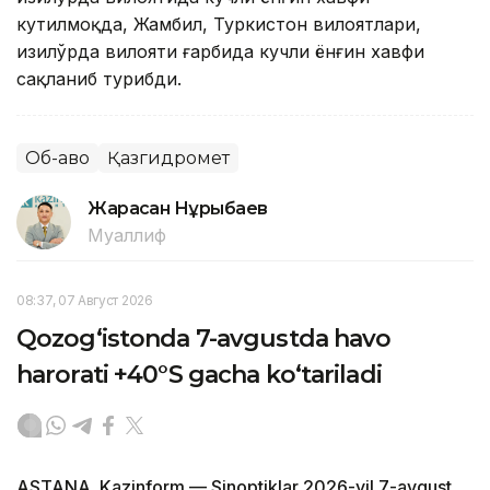
кутилмоқда, Жамбил, Туркистон вилоятлари,
Қизилўрда вилояти ғарбида кучли ёнғин хавфи
сақланиб турибди.
Об-ҳаво
Қазгидромет
Жарасқан Нұрыбаев
Муаллиф
08:37, 07 Август 2026
Qozog‘istonda 7-avgustda havo
harorati +40°S gacha ko‘tariladi
ASTANA. Kazinform — Sinoptiklar 2026-yil 7-avgust,