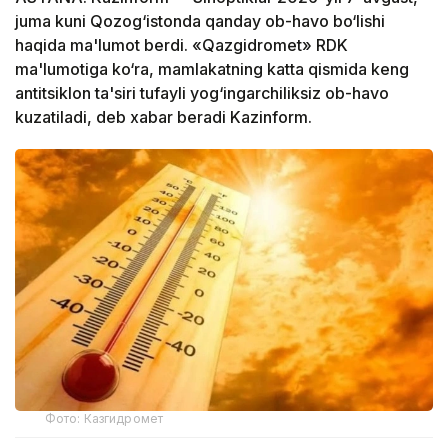
juma kuni Qozog‘istonda qanday ob-havo bo‘lishi
haqida ma'lumot berdi. «Qazgidromet» RDK
ma'lumotiga ko‘ra, mamlakatning katta qismida keng
antitsiklon ta'siri tufayli yog‘ingarchiliksiz ob-havo
kuzatiladi, deb xabar beradi Kazinform.
Фото: Казгидромет