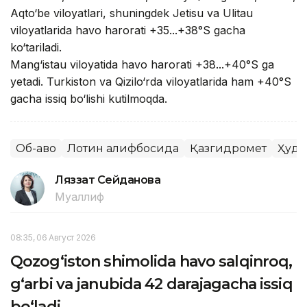
Aqto‘be viloyatlari, shuningdek Jetisu va Ulitau
viloyatlarida havo harorati +35...+38°S gacha
ko‘tariladi.
Mang‘istau viloyatida havo harorati +38...+40°S ga
yetadi. Turkiston va Qizilo‘rda viloyatlarida ham +40°S
gacha issiq bo‘lishi kutilmoqda.
Об-ҳаво
Лотин алифбосида
Қазгидромет
Ҳуду
Ляззат Сейданова
Муаллиф
08:35, 06 Август 2026
Qozog‘iston shimolida havo salqinroq,
g‘arbi va janubida 42 darajagacha issiq
bo‘ladi