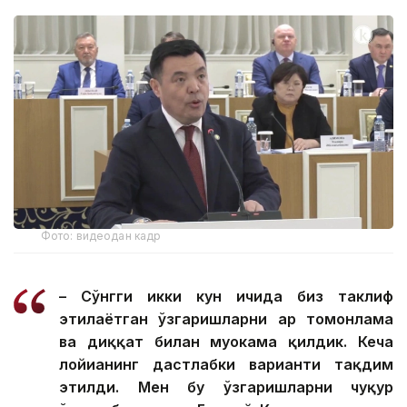
Фото: видеодан кадр
– Сўнгги икки кун ичида биз таклиф
этилаётган ўзгаришларни ҳар томонлама
ва диққат билан муҳокама қилдик. Кеча
лойиҳанинг дастлабки варианти тақдим
этилди. Мен бу ўзгаришларни чуқур