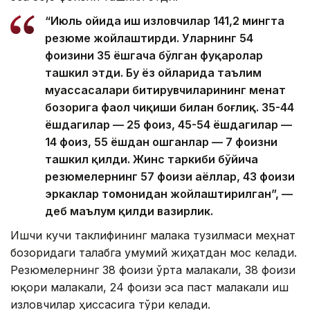
“Июль ойида иш изловчилар 141,2 мингта
резюме жойлаштирди. Уларнинг 54
фоизини 35 ёшгача бўлган фуқаролар
ташкил этди. Бу ёз ойларида таълим
муассасалари битирувчиларининг меҳнат
бозорига фаол чиқиши билан боғлиқ. 35-44
ёшдагилар — 25 фоиз, 45-54 ёшдагилар —
14 фоиз, 55 ёшдан ошганлар — 7 фоизни
ташкил қилди. Жинс таркиби бўйича
резюмелернинг 57 фоизи аёллар, 43 фоизи
эркаклар томонидан жойлаштирилган”, —
деб маълум қилди вазирлик.
Ишчи кучи таклифининг малака тузилмаси меҳнат
бозоридаги талабга умумий жиҳатдан мос келади.
Резюмелернинг 38 фоизи ўрта малакали, 38 фоизи
юқори малакали, 24 фоизи эса паст малакали иш
изловчилар ҳиссасига тўғри келади.