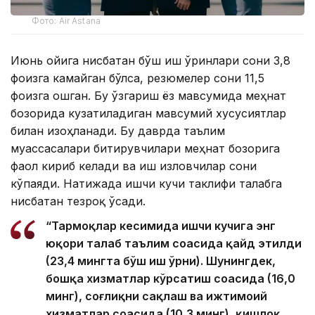
Фото: Air Astana
Июнь ойига нисбатан бўш иш ўринлари сони 3,8
фоизга камайган бўлса, резюмелер сони 11,5
фоизга ошган. Бу ўзгариш ёз мавсумида меҳнат
бозорида кузатиладиган мавсумий хусусиятлар
билан изоҳланади. Бу даврда таълим
муассасалари битирувчилари меҳнат бозорига
фаол кириб келади ва иш изловчилар сони
кўпаяди. Натижада ишчи кучи таклифи талабга
нисбатан тезроқ ўсади.
“Тармоқлар кесимида ишчи кучига энг
юқори талаб таълим соҳасида қайд этилди
(23,4 мингта бўш иш ўрни). Шунингдек,
бошқа хизматлар кўрсатиш соҳасида (16,0
минг), соғлиқни сақлаш ва ижтимоий
хизматлар соҳасида (10,3 минг), қишлоқ,