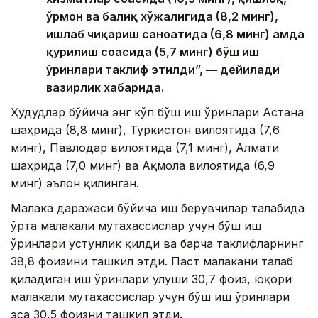
ўрмон ва балиқ хўжалигида (8,2 минг),
ишлаб чиқариш саноатида (6,8 минг) ҳамда
қурилиш соҳасида (5,7 минг) бўш иш
ўринлари таклиф этилди”, — дейилади
вазирлик хабарида.
Ҳудудлар бўйича энг кўп бўш иш ўринлари Астана
шаҳрида (8,8 минг), Туркистон вилоятида (7,6
минг), Павлодар вилоятида (7,1 минг), Алмати
шаҳрида (7,0 минг) ва Ақмола вилоятида (6,9
минг) эълон қилинган.
Малака даражаси бўйича иш берувчилар талабида
ўрта малакали мутахассислар учун бўш иш
ўринлари устунлик қилди ва барча таклифларнинг
38,8 фоизини ташкил этди. Паст малакани талаб
қиладиган иш ўринлари улуши 30,7 фоиз, юқори
малакали мутахассислар учун бўш иш ўринлари
эса 30,5 фоизни ташкил этди.