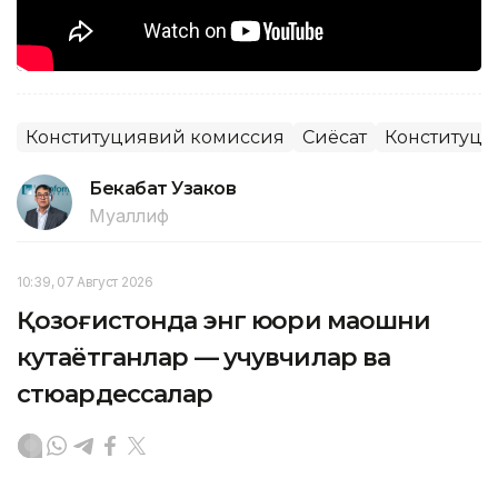
Конституциявий комиссия
Сиёсат
Конституци
Бекабат Узаков
Муаллиф
10:39, 07 Август 2026
Қозоғистонда энг юқори маошни
кутаётганлар — учувчилар ва
стюардессалар