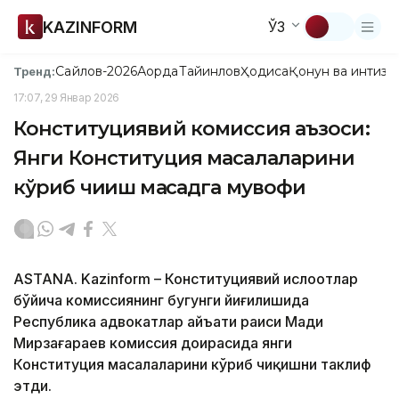
KAZINFORM
ЎЗ
Сайлов-2026
Ақорда
Тайинлов
Ҳодиса
Қонун ва интизо
Тренд:
17:07, 29 Январ 2026
Конституциявий комиссия аъзоси:
Янги Конституция масалаларини
кўриб чиқиш мақсадга мувофиқ
АSTANА. Kazinform – Конституциявий ислоҳотлар
бўйича комиссиянинг бугунги йиғилишида
Республика адвокатлар ҳайъати раиси Мади
Мирзағараев комиссия доирасида янги
Конституция масалаларини кўриб чиқишни таклиф
этди.