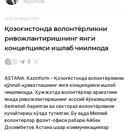
Муаллиф
12:15, 05 Август 2026
Қозоғистонда волонтёрликни
ривожлантиришнинг янги
концепцияси ишлаб чиқилмоқда
ASTANА. Кazinform – Қозоғистонда волонтёрликни
қўллаб-қувватлашнинг янги концепцияси ишлаб
чиқилмоқда. Ҳужжатда волонтёрлар ҳаракатини
янада ривожлантиришнинг асосий йўналишлари
белгилаб берилган ва секторал волонтёрликни
кучайтириш кўзда тутилган. Бу ҳақда Миллий
волонтёрлар фронт-офиси раҳбари Айбек
Досимбетов Астана шаҳар коммуникациялар