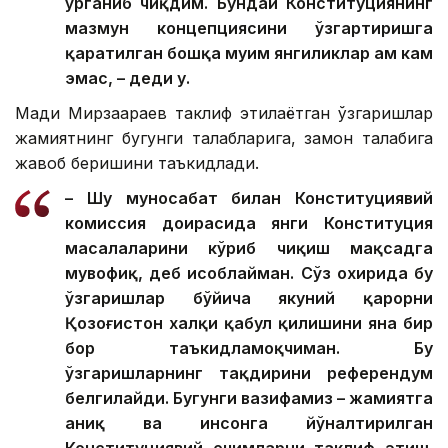
ўрганиб чиқдим. Бундай Конституциянинг
мазмун концепциясини ўзгартиришга
қаратилган бошқа муҳим янгиликлар ҳам кам
эмас, – деди у.
Мади Мирзағараев таклиф этилаётган ўзгаришлар
жамиятнинг бугунги талабларига, замон талабига
жавоб беришини таъкидлади.
– Шу муносабат билан Конституциявий
комиссия доирасида янги Конституция
масалаларини кўриб чиқиш мақсадга
мувофиқ, деб ҳисоблайман. Сўз охирида бу
ўзгаришлар бўйича якуний қарорни
Қозоғистон халқи қабул қилишини яна бир
бор таъкидламоқчиман. Бу
ўзгаришларнинг тақдирини референдум
белгилайди. Бугунги вазифамиз – жамиятга
аниқ ва инсонга йўналтирилган