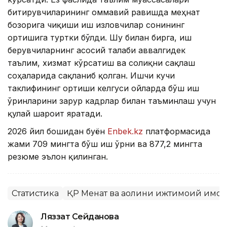
битирувчиларининг оммавий равишда меҳнат
бозорига чиқиши иш изловчилар сонининг
ортишига туртки бўлди. Шу билан бирга, иш
берувчиларнинг асосий талаби аввалгидек
таълим, хизмат кўрсатиш ва соғлиқни сақлаш
соҳаларида сақланиб қолган. Ишчи кучи
таклифининг ортиши келгуси ойларда бўш иш
ўринларини зарур кадрлар билан таъминлаш учун
қулай шароит яратади.
2026 йил бошидан буён
Enbek.kz
платформасида
жами 709 мингта бўш иш ўрни ва 877,2 мингта
резюме эълон қилинган.
Статистика
ҚР Меҳнат ва аҳолини ижтимоий ҳимо
Ляззат Сейданова