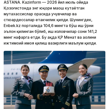
ASTANA. Kazinform — 2026 йил июль ойида
Қозоғистонда энг юқори маош кутаётган
мутахассислар орасида учувчилар ва
стюардессалар етакчилик қилди. Шунингдек,
Enbek.kz порталида 104,6 мингта бўш иш ўрни
эълон қилинган бўлиб, иш изловчилар сони 141,2
минг нафарга етди. Бу ҳақда ҚР Меҳнат ва аҳолини
ижтимоий ҳимоя қилиш вазирлиги маълум қилди.