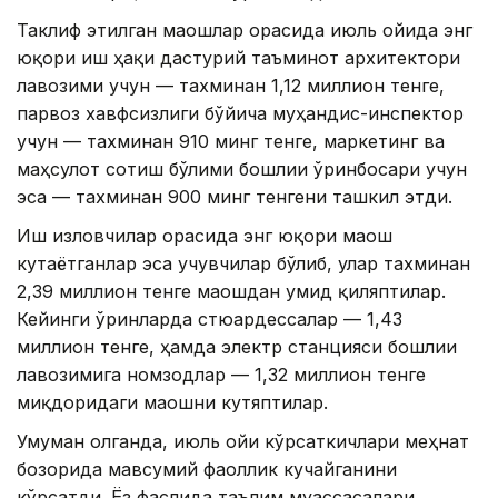
Таклиф этилган маошлар орасида июль ойида энг
юқори иш ҳақи дастурий таъминот архитектори
лавозими учун — тахминан 1,12 миллион тенге,
парвоз хавфсизлиги бўйича муҳандис-инспектор
учун — тахминан 910 минг тенге, маркетинг ва
маҳсулот сотиш бўлими бошлиғи ўринбосари учун
эса — тахминан 900 минг тенгени ташкил этди.
Иш изловчилар орасида энг юқори маош
кутаётганлар эса учувчилар бўлиб, улар тахминан
2,39 миллион тенге маошдан умид қиляптилар.
Кейинги ўринларда стюардессалар — 1,43
миллион тенге, ҳамда электр станцияси бошлиғи
лавозимига номзодлар — 1,32 миллион тенге
миқдоридаги маошни кутяптилар.
Умуман олганда, июль ойи кўрсаткичлари меҳнат
бозорида мавсумий фаоллик кучайганини
кўрсатди. Ёз фаслида таълим муассасалари