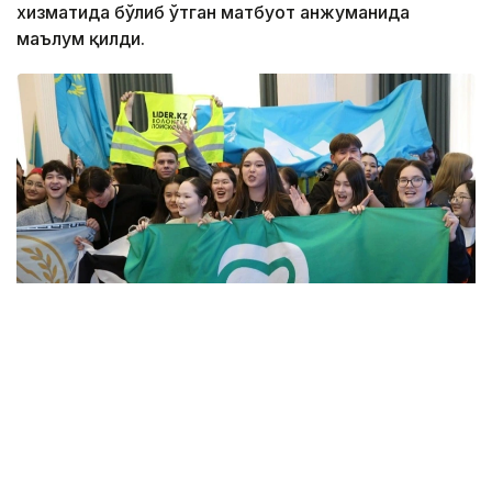
хизматида бўлиб ўтган матбуот анжуманида
маълум қилди.
Фото: Алмати ҳокимлиги
Унинг сўзларига кўра, концепцияга киритилган
муҳим йўналишлардан бири — секторал
волонтёрликни ривожлантириш.