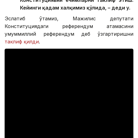
Конституциявий ечимларни таклиф этиш.
Кейинги қадам халқимиз қўлида, – деди у.
Эслатиб ўтамиз, Мажилис депутати
Конституциядаги референдум атамасини
умуммиллий референдум деб ўзгартиришни
таклиф қилди
.