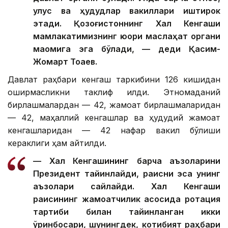
улус ва ҳудудлар вакиллари иштирок
этади. Қозоғистоннинг Халқ Кенгаши
мамлакатимизнинг юқори маслаҳат органи
мақомига эга бўлади, — деди Қасим-
Жомарт Тоқаев.
Давлат раҳбари кенгаш таркибини 126 кишидан
оширмасликни таклиф қилди. Этномаданий
бирлашмалардан — 42, жамоат бирлашмаларидан
— 42, маҳаллий кенгашлар ва ҳудудий жамоат
кенгашларидан — 42 нафар вакил бўлиши
кераклиги ҳам айтилди.
— Халқ Кенгашининг барча аъзоларини
Президент тайинлайди, раисни эса унинг
аъзолари сайлайди. Халқ Кенгаши
раисининг жамоатчилик асосида ротация
тартиби билан тайинланган икки
ўринбосари, шунингдек, котибият раҳбари