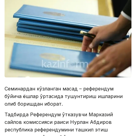
Семинардан кўзланган мақсад – референдум
бўйича ёшлар ўртасида тушунтириш ишларини
олиб боришдан иборат.
Тадбирда Референдум ўтказувчи Марказий
сайлов комиссияси раиси Нурлан Абдиров
республика референдумини ташкил этиш