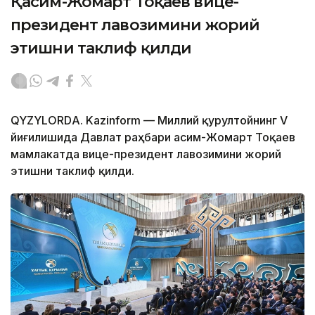
Қасим-Жомарт Тоқаев вице-
президент лавозимини жорий
этишни таклиф қилди
QYZYLORDА. Kazinform — Миллий қурултойнинг V
йиғилишида Давлат раҳбари Қасим-Жомарт Тоқаев
мамлакатда вице-президент лавозимини жорий
этишни таклиф қилди.