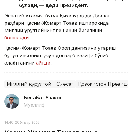
бўлади, — деди Президент.
Эслатиб ўтамиз, бугун Қизилўрдада Давлат
раҳбари Қасим-Жомарт Тоқаев иштирокида
Миллий қурултойнинг бешинчи йиғилиши
бошланди
.
Қасим-Жомарт Тоқаев Орол денгизини қутқариш
бутун инсоният учун долзарб вазифа бўлиб
қолаётганини
айтди
.
Миллий қурултой
Сиёсат
Қозоғистон Президе
Бекабат Узаков
Муаллиф
14:40, 20 Январ 2026