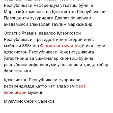
Республикаси Референдум ўтказиш бўйича
Марказий комиссия ва Қозоғистон Республикаси
Президенти ҳузуридаги Давлат бошқаруви
академияси электорал таълим марказидир.
Эслатиб ўтамиз, аввалроқ Қозоғистон
Республикаси Президентининг жорий йил 5
майдаги 888-сон
Фармонига мувофиқ
, 5 июн куни
Қозоғистон Республикаси Конституциясига
ўзгартириш ва қўшимчалар киритиш бўйича
республика референдуми ўтказилиши ҳақида хабар
берилган эди.
Қозоғистон Республикаси фуқаролари
референдумда ҳатто чет элда ҳам
овоз
беришлари
мумкин.
Муаллиф: Серик Сабеков