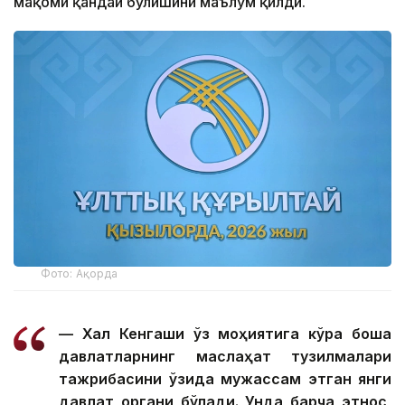
мақоми қандай бўлишини маълум қилди.
Фото: Ақорда
— Халқ Кенгаши ўз моҳиятига кўра бошқа
давлатларнинг маслаҳат тузилмалари
тажрибасини ўзида мужассам этган янги
давлат органи бўлади. Унда барча этнос,