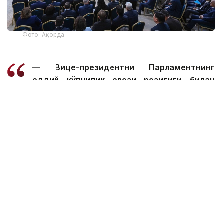
Фото: Ақорда
— Вице-президентни Парламентнинг
оддий кўпчилик овози розилиги билан
Президент тайинлайди. Унинг ваколат
доираси Давлат раҳбари томонидан
белгиланади. Вице-президент
Президентнинг топшириғи билан халқаро
форумлар ва хорижий давлатлар
делегациялари билан музокараларда
Қозоғистон Республикасининг
манфаатларини, Парламентда
Президентнинг манфаатларини ифода
этиши, маҳаллий ва хорижий ижтимоий-
сиёсий, илмий, маданий-маърифий