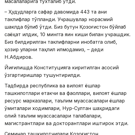
масалаларига тўхталиб ўтди.
– Ҳудудларга сафар давомида 443 та аниқ
таклифлар тўпланди. Учрашувлар норасмий
шаклда бўлиб ўтди. Биз бутун Қозоғистон бўйлаб
саёҳат қилдик, 10 мингга яқин киши билан учрашдик.
Биз билдирилган таклифларни инобатга олиб,
ҳозир уларни таҳлил қилмоқдамиз, – деди
Н.Абдиров.
Йиғилишда Конституцияга киритилган асосий
ўзгартиришлар тушунтирилди.
Тадбирда республика ва вилоят ёшлар
ташкилотлари етакчи ва фаоллари, вилоят ёшлар
ресурс марказлари, таълим муассасалари ёшлар
қўмиталари ходимлари, Нур-Султан шаҳридаги
олий таълим муассасалари талабалари,
магистрантлари ва докторантлари иштирок этди.
Семинар ташкилотчилари Қозоғистон