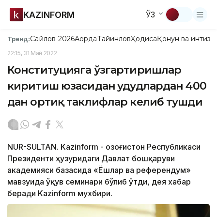
KAZINFORM
ЎЗ
Сайлов-2026
Ақорда
Тайинлов
Ҳодиса
Қонун ва интизо
Тренд:
22:15, 31 Май 2022
Конституцияга ўзгартиришлар
киритиш юзасидан ҳудудлардан 400
дан ортиқ таклифлар келиб тушди
NUR-SULTAN. Kazinform - Қозоғистон Республикаси
Президенти ҳузуридаги Давлат бошқаруви
академияси базасида «Ёшлар ва референдум»
мавзуида ўқув семинари бўлиб ўтди, дея хабар
беради Kazinform мухбири.