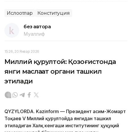
Ислоҳотлар
Конституция
без автора
Муаллиф
15:26, 20 Январ 2026
Миллий қурултой: Қозоғистонда
янги маслаҳат органи ташкил
этилади
QYZYLORDА. Kazinform — Президент Қасим-Жомарт
Тоқаев V Миллий қурултойда янгидан ташкил
этиладиган Халқ кенгаши институтининг ҳуқуқий