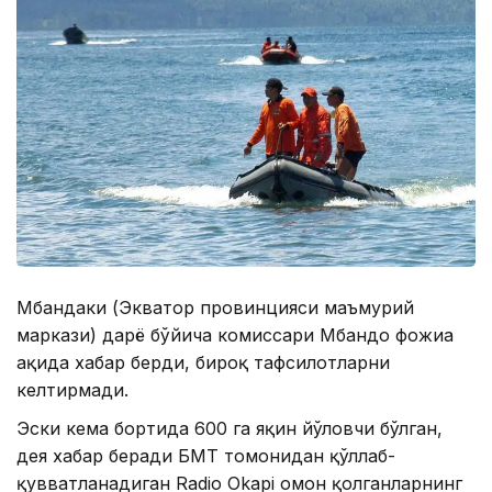
Мбандаки (Экватор провинцияси маъмурий
маркази) дарё бўйича комиссари Мбандо фожиа
ҳақида хабар берди, бироқ тафсилотларни
келтирмади.
Эски кема бортида 600 га яқин йўловчи бўлган,
дея хабар беради БМТ томонидан қўллаб-
қувватланадиган Radio Okapi омон қолганларнинг