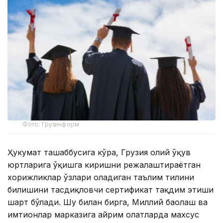
Фото: Грузинформ
Ҳукумат ташаббусига кўра, Грузия олий ўқув
юртларига ўқишга киришни режалаштираётган
хорижликлар ўзлари оладиган таълим тилини
билишини тасдиқловчи сертификат тақдим этиши
шарт бўлади. Шу билан бирга, Миллий баҳолаш ва
имтиҳонлар марказига айрим ҳолатларда махсус