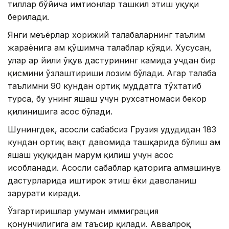
тиллар бўйича имтиҳонлар ташкил этиш ҳуқуқи
берилади.
Янги меъёрлар хорижий талабаларнинг таълим
жараёнига ҳам қўшимча талаблар қўяди. Хусусан,
улар ҳар йили ўқув дастурининг камида учдан бир
қисмини ўзлаштириши лозим бўлади. Агар талаба
таълимни 90 кундан ортиқ муддатга тўхтатиб
турса, бу унинг яшаш учун рухсатномаси бекор
қилинишига асос бўлади.
Шунингдек, асосли сабабсиз Грузия ҳудудидан 183
кундан ортиқ вақт давомида ташқарида бўлиш ҳам
яшаш ҳуқуқидан маҳрум қилиш учун асос
ҳисобланади. Асосли сабаблар қаторига алмашинув
дастурларида иштирок этиш ёки даволаниш
зарурати киради.
Ўзгартиришлар умуман иммиграция
қонунчилигига ҳам таъсир қилади. Аввалроқ