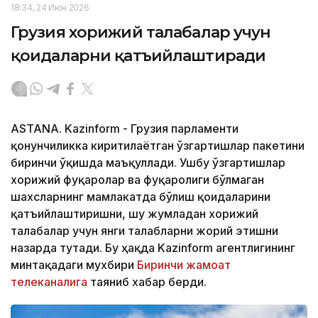
18:34, 24 Июн 2026
Грузия хорижий талабалар учун
қоидаларни қатъийлаштиради
ASTANA. Kazinform - Грузия парламенти
қонунчиликка киритилаётган ўзгартишлар пакетини
биринчи ўқишда маъқуллади. Ушбу ўзгартишлар
хорижий фуқаролар ва фуқаролиги бўлмаган
шахсларнинг мамлакатда бўлиш қоидаларини
қатъийлаштиришни, шу жумладан хорижий
талабалар учун янги талабларни жорий этишни
назарда тутади. Бу ҳақда Kazinform агентлигининг
минтақадаги мухбири
Биринчи жамоат
телеканалига
таяниб хабар берди.