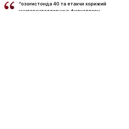
“Қозоғистонда 40 та етакчи хорижий
университетларнинг филиаллари
очилмоқда. Бугунги кунда
мамлакатимизда 31 минг 500 нафар
хорижлик талаба таҳсил олмоқда – бу
тарихий рекорддир. 2029 йилга бориб бу
сонни 150 мингга етказиш мақсад
қилинган. Бунинг учун хорижлик
талабалар, шунингдек, олимлар,
профессорлар, мутахассисларга виза
бериш тартибини қайта кўриб чиқишимиз
керак. Хорижлик талабалар учун кўп
марталик электрон виза масаласи кўриб
чиқилади”, - деди вазир Ҳукумат
йиғилишида.
Унга кўра, мамлакатнинг миграция сиёсати
концепциясида оммабоп мутахассисликлар
бўйича визалар жорий этилиши кўзда тутилган.