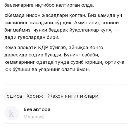
баъзиларига иқтибос келтирган ҳолда.
«Кемада инсон жасадлари қолган. Биз камида уч
кишининг жасадини кўрдик. Аммо аниқ сонини
билмаймиз, чунки бедарак йўқолганлар кўп», —
деди гувоҳлардан бири.
Кема ҳалокати КДР бўйлаб, айниқса Конго
дарёсида содир бўлади. Бунинг сабаби,
кемаларнинг одатда тунда сузиб юриши, ортиқча
юк бўлиши ва уларнинг ҳолати ёмон.
Ҳодиса
Хориж
Жаҳон янгиликлари
без автора
Муаллиф