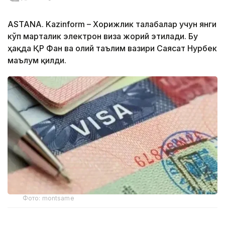
ASTANA. Kazinform – Хорижлик талабалар учун янги
кўп марталик электрон виза жорий этилади. Бу
ҳақда ҚР Фан ва олий таълим вазири Саясат Нурбек
маълум қилди.
Фото: montsame