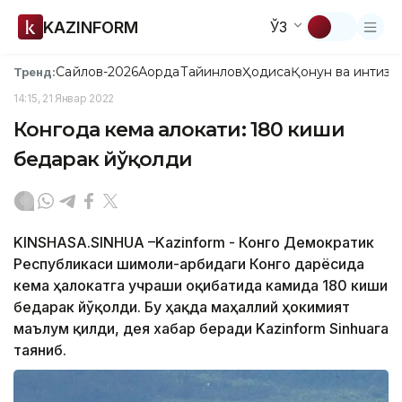
KAZINFORM
ЎЗ
Сайлов-2026
Ақорда
Тайинлов
Ҳодиса
Қонун ва интизо
Тренд:
14:15, 21 Январ 2022
Конгода кема ҳалокати: 180 киши
бедарак йўқолди
KINSHASA.SINHUA –Kazinform - Конго Демократик
Республикаси шимоли-ғарбидаги Конго дарёсида
кема ҳалокатга учраши оқибатида камида 180 киши
бедарак йўқолди. Бу ҳақда маҳаллий ҳокимият
маълум қилди, дея хабар беради Kazinform Sinhuaга
таяниб.