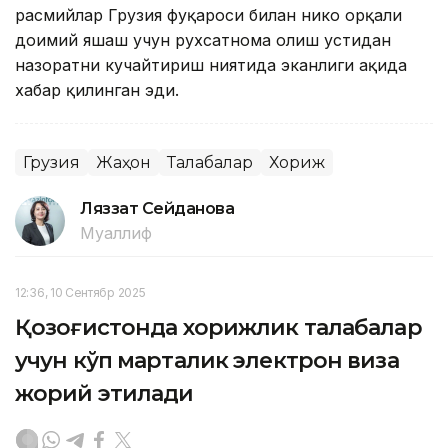
расмийлар Грузия фуқароси билан никоҳ орқали
доимий яшаш учун рухсатнома олиш устидан
назоратни кучайтириш ниятида эканлиги ҳақида
хабар қилинган эди.
Грузия
Жаҳон
Талабалар
Хориж
Ляззат Сейданова
Муаллиф
12:36, 10 Сентябр 2025
Қозоғистонда хорижлик талабалар
учун кўп марталик электрон виза
жорий этилади