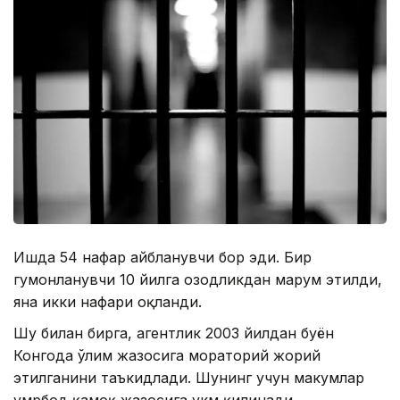
Ишда 54 нафар айбланувчи бор эди. Бир
гумонланувчи 10 йилга озодликдан маҳрум этилди,
яна икки нафари оқланди.
Шу билан бирга, агентлик 2003 йилдан буён
Конгода ўлим жазосига мораторий жорий
этилганини таъкидлади. Шунинг учун маҳкумлар
умрбод қамоқ жазосига ҳукм қилинади.