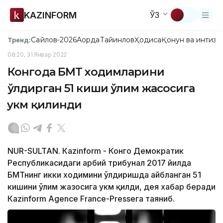
KAZINFORM
ЎЗ
Сайлов-2026
Ақорда
Тайинлов
Ҳодиса
Қонун ва интизо
Тренд:
08:20, 31 Январ 2022
Конгода БМТ ходимларини
ўлдирган 51 киши ўлим жасосига
ҳукм қилинди
NUR-SULTAN. Кazinform - Конго Демократик
Республикасидаги ҳарбий трибунал 2017 йилда
БМТнинг икки ходимини ўлдиришда айбланган 51
кишини ўлим жазосига ҳукм қилди, дея хабар беради
Кazinform Agence France-Presseга таяниб.