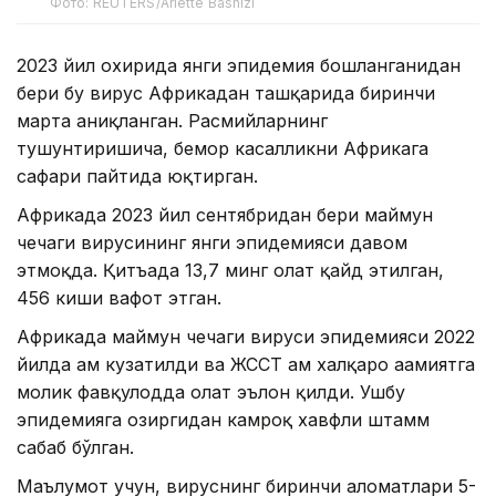
Фото: REUTERS/Arlette Bashizi
2023 йил охирида янги эпидемия бошланганидан
бери бу вирус Африкадан ташқарида биринчи
марта аниқланган. Расмийларнинг
тушунтиришича, бемор касалликни Африкага
сафари пайтида юқтирган.
Африкада 2023 йил сентябридан бери маймун
чечаги вирусининг янги эпидемияси давом
этмоқда. Қитъада 13,7 минг ҳолат қайд этилган,
456 киши вафот этган.
Африкада маймун чечаги вируси эпидемияси 2022
йилда ҳам кузатилди ва ЖССТ ҳам халқаро аҳамиятга
молик фавқулодда ҳолат эълон қилди. Ушбу
эпидемияга ҳозиргидан камроқ хавфли штамм
сабаб бўлган.
Маълумот учун, вируснинг биринчи аломатлари 5-