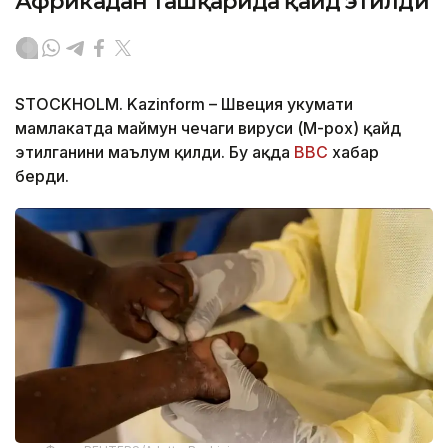
Африкадан ташқарида қайд этилди
STOCKHOLM. Kazinform – Швеция ҳукумати
мамлакатда маймун чечаги вируси (M-pox) қайд
этилганини маълум қилди. Бу ҳақда
BBC
хабар
берди.