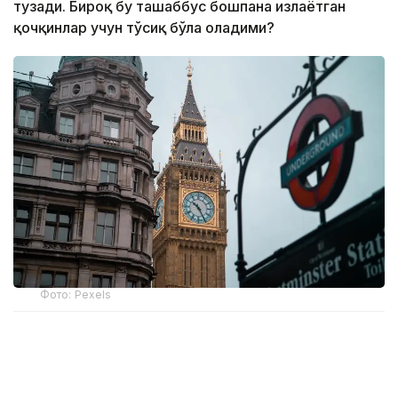
тузади. Бироқ бу ташаббус бошпана излаётган
қочқинлар учун тўсиқ бўла оладими?
Фото: Pexels
Бошпана изловчиларни Руандага олиб келиши
керак бўлган биринчи рейс икки йил олдин амалга
ошиши керак эди. Бироқ Инсон ҳуқуқлари бўйича