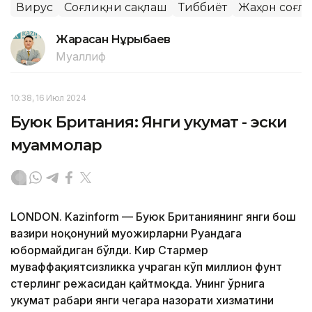
Вирус
Соғлиқни сақлаш
Тиббиёт
Жаҳон соғл
Жарасқан Нұрыбаев
Муаллиф
10:38, 16 Июл 2024
Буюк Британия: Янги ҳукумат - эски
муаммолар
LONDON. Kazinform — Буюк Британиянинг янги бош
вазири ноқонуний муҳожирларни Руандага
юбормайдиган бўлди. Кир Стармер
муваффақиятсизликка учраган кўп миллион фунт
стерлинг режасидан қайтмоқда. Унинг ўрнига
ҳукумат раҳбари янги чегара назорати хизматини