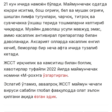
21 кун ичида намоён бўлади. Маймунчечак одатда
юқори иситма, бош оғриғи, бел ва мушак оғриғи,
шишган лимфа тугунлари, чарчоқ, титроқ ва
сувчечакка ўхшаш терида тошмаларни келтириб
чиқаради. Муайян даволаш усули мавжуд эмас,
аммо касаллик антивирал препаратлар билан
даволанади. Аксарият ҳолларда касаллик енгил
кечиб, беморлар бир неча ҳафта ичида тузалиб
кетади.
ЖССТ ирқчилик ва камситиш билан боғлиқ
хавотирлар туфайли 2022 йилда маймунчечак
номини «М-pox»га
ўзгартирган
.
Эслатиб ўтамиз, аввалроқ ЖССТ маймун чечаги
вируси сабабли глобал фавқулодда ҳолат эълон
қилгани ҳақида
ёзган эдик
.