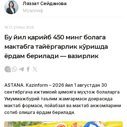
Ляззат Сейданова
Муаллиф
18:17, 31 Июл 2026
Бу йил қарийб 450 минг болага
мактабга тайёргарлик кўришда
ёрдам берилади — вазирлик
ASTANА. Кazinform – 2026 йил 1 августдан 30
сентябргача ижтимоий ҳимояга муҳтож болаларга
Умуммажбурий таълим жамғармаси доирасида
мактаб формаси, пойабзал ва мактаб анжомларини
сотиб олишга ёрдам берилади.