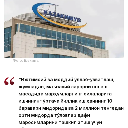
Фото: Қазақмыс
“Ижтимоий ва моддий қўллаб-қувватлаш,
жумладан, маънавий зарарни қоплаш
мақсадида марҳумларнинг оилаларига
ишчининг ўртача йиллик иш ҳақининг 10
баравари миқдорида ва 2 миллион тенгедан
ортиқ миқдорда тўловлар дафн
маросимларини ташкил этиш учун