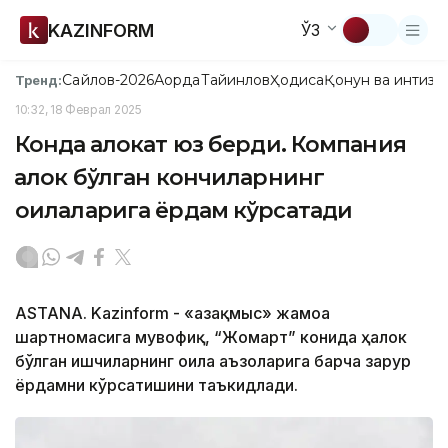
KAZINFORM
ЎЗ
Сайлов-2026
Ақорда
Тайинлов
Ҳодиса
Қонун ва интизо
Тренд:
10:32, 18 Феврал 2025
Конда ҳалокат юз берди. Компания
ҳалок бўлган кончиларнинг
оилаларига ёрдам кўрсатади
ASTANA. Kazinform - «Қазақмыс» жамоа
шартномасига мувофиқ, “Жомарт” конида ҳалок
бўлган ишчиларнинг оила аъзоларига барча зарур
ёрдамни кўрсатишини таъкидлади.