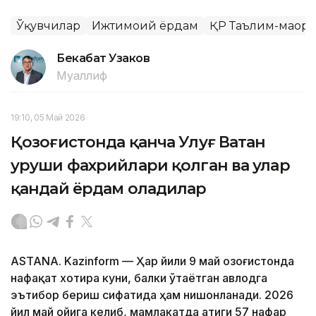
Ўқувчилар
Ижтимоий ёрдам
ҚР Таълим-маор
Бекабат Узаков
Муаллиф
19:10, 05 Май 2026
Қозоғистонда қанча Улуғ Ватан
уруши фахрийлари қолган ва улар
қандай ёрдам оладилар
ASTANA. Kazinform — Ҳар йили 9 май Қозоғистонда
нафақат хотира куни, балки ўтаётган авлодга
эътибор бериш сифатида ҳам нишонланади. 2026
йил май ойига келиб, мамлакатда атиги 57 нафар