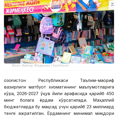
Фото: Виктор Федюнин / Kazinform
Қозоғистон Республикаси Таълим-маориф
вазирлиги матбуот хизматининг маълумотларига
кўра, 2026-2027 ўқув йили арафасида қарийб 450
минг болага ёрдам кўрсатилади. Маҳаллий
бюджетларда бу мақсад учун қарийб 23 миллиард
тенге ажратилган. Ёрдамнинг минимал миқдори