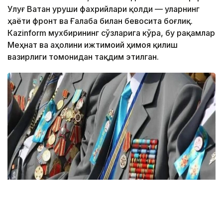
Улуғ Ватан уруши фахрийлари қолди — уларнинг
ҳаёти фронт ва Ғалаба билан бевосита боғлиқ.
Кazinform мухбирининг сўзларига кўра, бу рақамлар
Меҳнат ва аҳолини ижтимоий ҳимоя қилиш
вазирлиги томонидан тақдим этилган.
Фото: Солтан Жексенбеков/Kazinform