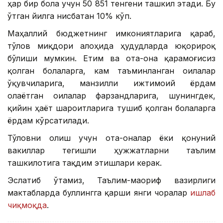
ҳар бир бола учун 50 851 тенгени ташкил этади. Бу
ўтган йилга нисбатан 10% кўп.
Маҳаллий бюджетнинг имкониятларига қараб,
тўлов миқдори алоҳида ҳудудларда юқорироқ
бўлиши мумкин. Етим ва ота-она қарамоғисиз
қолган болаларга, кам таъминланган оилалар
ўқувчиларига, манзилли ижтимоий ёрдам
олаётган оилалар фарзандларига, шунингдек,
қийин ҳаёт шароитларига тушиб қолган болаларга
ёрдам кўрсатилади.
Тўловни олиш учун ота-оналар ёки қонуний
вакиллар тегишли ҳужжатларни таълим
ташкилотига тақдим этишлари керак.
Эслатиб ўтамиз, Таълим-маориф вазирлиги
мактабларда буллингга қарши янги чоралар
ишлаб
чиқмоқда
.