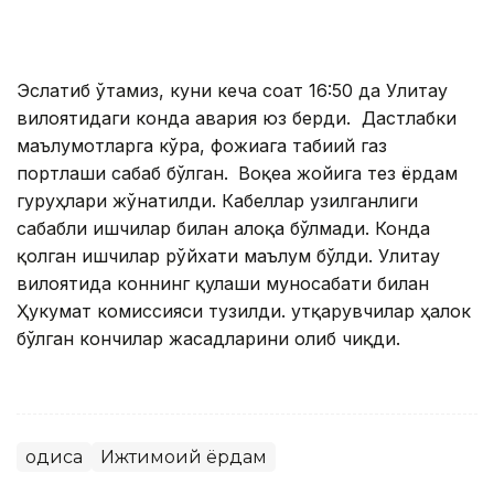
Эслатиб ўтамиз, куни кеча соат 16:50 да Улитау
вилоятидаги конда авария юз берди. Дастлабки
маълумотларга кўра, фожиага табиий газ
портлаши сабаб бўлган.
Воқеа жойига тез ёрдам
гуруҳлари жўнатилди. Кабеллар узилганлиги
сабабли ишчилар билан алоқа бўлмади. Конда
қолган ишчилар рўйхати маълум бўлди. Улитау
вилоятида коннинг қулаши муносабати билан
Ҳукумат комиссияси тузилди. Қутқарувчилар ҳалок
бўлган кончилар жасадларини олиб чиқди.
Ҳодиса
Ижтимоий ёрдам