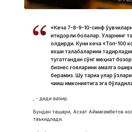
«Кеча 7-8-9-10-синф ўқувчилар
иқтидорли болалар. Уларнинг 
қолдирди. Куни кеча «Топ-100 
яхши талабаларини тақдирладик
тугатгандан сўнг меҳнат бозор
бизнес ғояларини амалга ошир
берамиз. Шу тариқа улар ўзлар
чиқиш имкониятига эга бўладил
, - деди вазир.
Бундан ташқари, Асхат Аймағамбетов ко
таъкидлади.