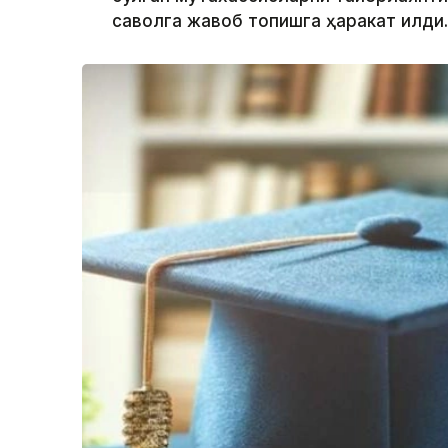
саволга жавоб топишга ҳаракат қилди.