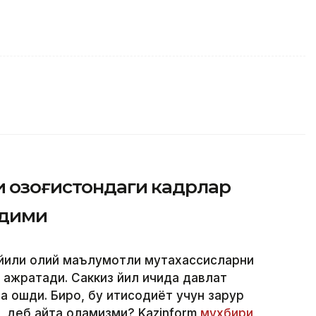
 Қозоғистондаги кадрлар
адими
 йили олий маълумотли мутахассисларни
 ажратади. Саккиз йил ичида давлат
а ошди. Бироқ, бу иқтисодиёт учун зарур
, деб айта оламизми? Kazinform
мухбири