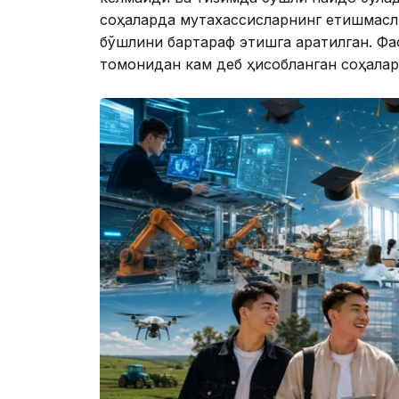
соҳаларда мутахассисларнинг етишмасли
бўшлиқни бартараф этишга қаратилган. Ф
томонидан кам деб ҳисобланган соҳалар