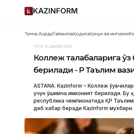
KAZINFORM
Ақорда
Тайинлов
Ҳодиса
Қонун ва интизом
Ко
Тренд:
13:08, 10 Декабр 2022
Коллеж талабаларига ўз
берилади - ҚР Таълим ваз
ASTANA. Kazinform – Коллеж ўқувчила
учун қўшимча имконият берилади. Бу ҳ
республика чемпионатида ҚР Таълим 
деб хабар беради Kazinform мухбири.