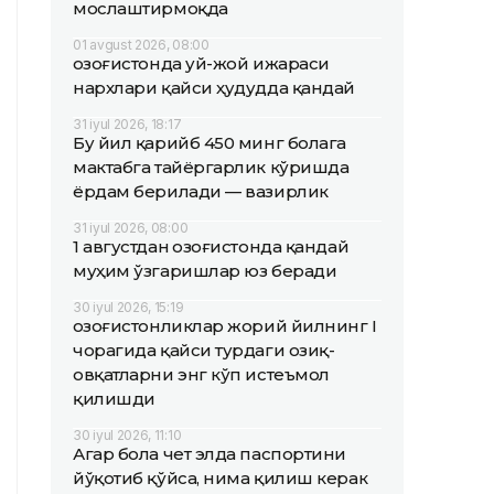
мослаштирмоқда
01 avgust 2026, 08:00
Қозоғистонда уй-жой ижараси
нархлари қайси ҳудудда қандай
31 iyul 2026, 18:17
Бу йил қарийб 450 минг болага
мактабга тайёргарлик кўришда
ёрдам берилади — вазирлик
31 iyul 2026, 08:00
1 августдан Қозоғистонда қандай
муҳим ўзгаришлар юз беради
30 iyul 2026, 15:19
Қозоғистонликлар жорий йилнинг I
чорагида қайси турдаги озиқ-
овқатларни энг кўп истеъмол
қилишди
30 iyul 2026, 11:10
Агар бола чет элда паспортини
йўқотиб қўйса, нима қилиш керак