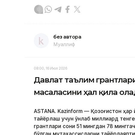
без автора
Муаллиф
08:00, 16 Июл 2026
Давлат таълим грантлари
масаласини ҳал қила ол
ASTANA. Kazinform — Қозоғистон ҳар
тайёрлаш учун ўнлаб миллиард тенге
грантлари сони 51 мингдан 78 минггач
бўлган мутахассисларни тайёрлаяпти