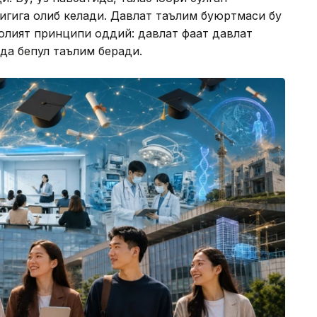
гига олиб келади. Давлат таълим буюртмаси бу
аолият принципи оддий: давлат фақат давлат
да бепул таълим беради.