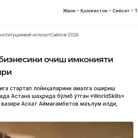
Жаҳон
Қозоғистон
Сиёсат
Т
нституциявий ислоҳот
Сайлов-2026
 бизнесини очиш имконияти
ири
рига стартап лойиҳаларини амалга ошириш
ақда Астана шаҳрида бўлиб ўтган «WorldSkills»
вазири Асхат Аймағамбетов маълум қилди,