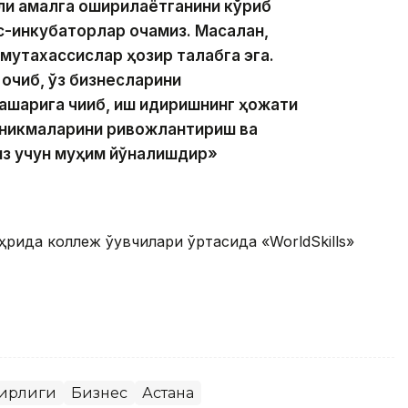
ли амалга оширилаётганини кўриб
-инкубаторлар очамиз. Масалан,
мутахассислар ҳозир талабга эга.
очиб, ўз бизнесларини
қарига чиқиб, иш қидиришнинг ҳожати
кўникмаларини ривожлантириш ва
из учун муҳим йўналишдир»
рида коллеж ўқувчилари ўртасида «WorldSkills»
зирлиги
Бизнес
Астана