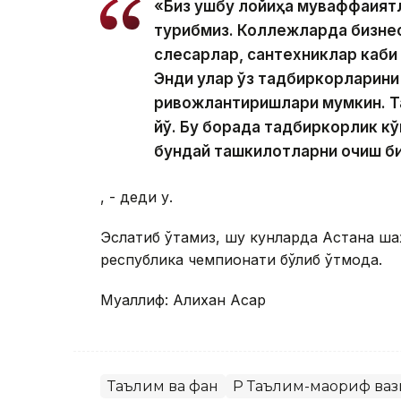
«Биз ушбу лойиҳа муваффақият
турибмиз. Коллежларда бизнес
слесарлар, сантехниклар каби 
Энди улар ўз тадбиркорларини 
ривожлантиришлари мумкин. Таш
йўқ. Бу борада тадбиркорлик 
бундай ташкилотларни очиш б
, - деди у.
Эслатиб ўтамиз, шу кунларда Астана шаҳ
республика чемпионати бўлиб ўтмоқда.
Муаллиф: Алихан Асқар
Таълим ва фан
ҚР Таълим-маориф ва