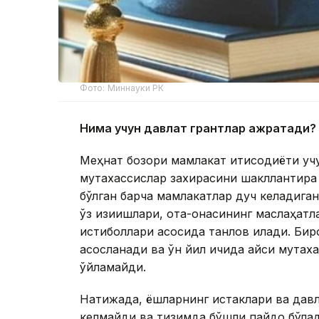
Фото: Миннауки РК
Нима учун давлат грантлар ажратади?
Меҳнат бозори мамлакат иқтисодиёти уч
мутахассислар захирасини шакллантира 
бўлган барча мамлакатлар дуч келадиган
ўз қизиқишлари, ота-онасининг маслаҳат
истиқболлари асосида танлов қилади. Бир
асосланади ва ўн йил ичида қайси мутаха
ўйламайди.
Натижада, ёшларнинг истаклари ва давл
келмайди ва тизимда бўшлиқ пайдо бўлади