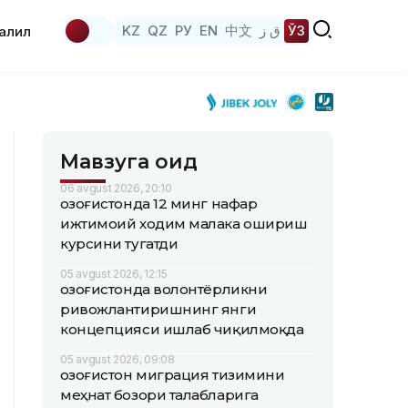
KZ
QZ
РУ
EN
中文
ق ز
ЎЗ
аҳлил
Мавзуга оид
06 avgust 2026, 20:10
Қозоғистонда 12 минг нафар
ижтимоий ходим малака ошириш
курсини тугатди
05 avgust 2026, 12:15
Қозоғистонда волонтёрликни
ривожлантиришнинг янги
концепцияси ишлаб чиқилмоқда
05 avgust 2026, 09:08
Қозоғистон миграция тизимини
меҳнат бозори талабларига