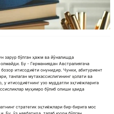
ун зарур бўлган ҳажм ва йўналишда
олмайди. Бу - Германиядан Австралиягача
 бозор иқтисодиёти қонунидир. Чунки, абитуриент
лари, танлаган мутахассислигининг ҳолати ва
оқ, у иқтисодиётнинг узоқ муддатли эҳтиёжларига
ссисликлар муҳимроқ бўлиб қолиши ҳақида
атнинг стратегик эҳтиёжлари бир-бирига мос
. Бу, ўз навбатида, талаб юқори бўлган