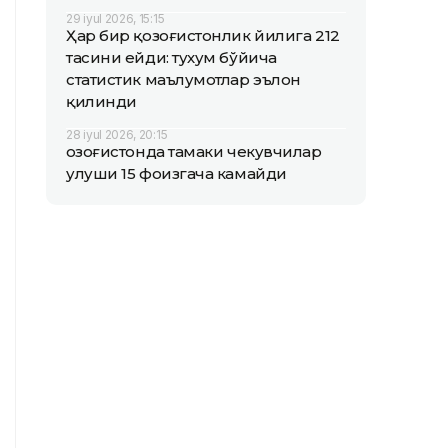
29 iyul 2026, 15:15
Ҳар бир қозоғистонлик йилига 212
тасини ейди: тухум бўйича
статистик маълумотлар эълон
қилинди
28 iyul 2026, 20:15
Қозоғистонда тамаки чекувчилар
улуши 15 фоизгача камайди