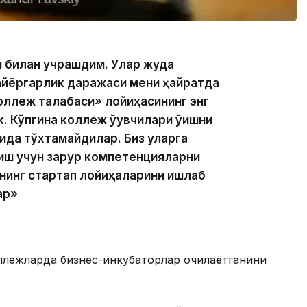
и билан учрашдим. Улар жуда
тайёргарлик даражаси мени ҳайратда
коллеж талабаси» лойиҳасининг энг
. Кўпгина коллеж ўқувчилари ўқишни
ида тўхтамайдилар. Биз уларга
иш учун зарур компетенцияларни
ининг стартап лойиҳаларини ишлаб
ар»
ллежларда бизнес-инкубаторлар очилаётганини